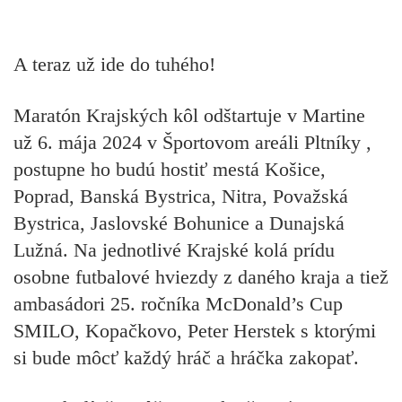
A teraz už ide do tuhého!
Maratón Krajských kôl odštartuje v Martine
už 6. mája 2024 v Športovom areáli Pltníky ,
postupne ho budú hostiť mestá Košice,
Poprad, Banská Bystrica, Nitra, Považská
Bystrica, Jaslovské Bohunice a Dunajská
Lužná. Na jednotlivé Krajské kolá prídu
osobne futbalové hviezdy z daného kraja a tiež
ambasádori 25. ročníka McDonald’s Cup
SMILO, Kopačkovo, Peter Herstek s ktorými
si bude môcť každý hráč a hráčka zakopať.