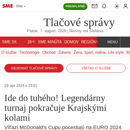
Viac
PREDPLATNÉ
Tlačové správy
Piatok, 7. august, 2026
| Meniny má
Štefánia
℃
SME.SK
SME MINÚTA
DOMOV
REGIÓNY
INDEX
SVET
28
MENU
O službe
Technológie
Obchod
Zdravie
Žena, šport, rodina
Life style
B
OBJEDNAŤ TLAČOVÉ SPRÁVY
VŠETKO O SLUŽBE
29. apr 2024 o 23:01
Ide do tuhého! Legendárny
turnaj pokračuje Krajskými
kolami
Víťazi McDonald’s Cupu pocestujú na EURO 2024