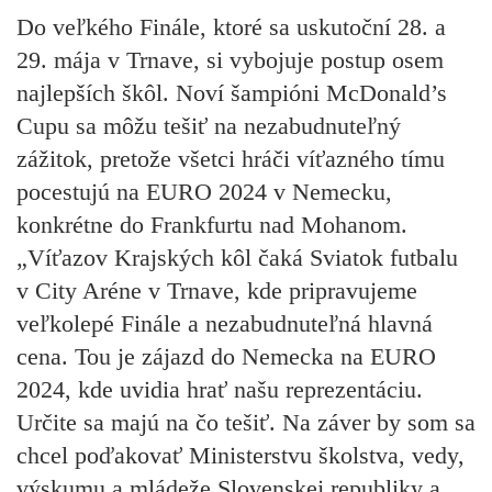
Do veľkého Finále, ktoré sa uskutoční 28. a
29. mája v Trnave, si vybojuje postup osem
najlepších škôl. Noví šampióni McDonald’s
Cupu sa môžu tešiť na nezabudnuteľný
zážitok, pretože všetci hráči víťazného tímu
pocestujú na EURO 2024 v Nemecku,
konkrétne do Frankfurtu nad Mohanom.
„Víťazov Krajských kôl čaká Sviatok futbalu
v City Aréne v Trnave, kde pripravujeme
veľkolepé Finále a nezabudnuteľná hlavná
cena. Tou je zájazd do Nemecka na EURO
2024, kde uvidia hrať našu reprezentáciu.
Určite sa majú na čo tešiť. Na záver by som sa
chcel poďakovať Ministerstvu školstva, vedy,
výskumu a mládeže Slovenskej republiky a