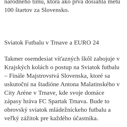
národného tímu, ktorá ako prvá dosiahla métu
100 štartov za Slovensko.
Sviatok Futbalu v Trnave a EURO 24
Takmer osemdesiat víťazných škôl zabojuje v
Krajských kolách o postup na Sviatok futbalu
– Finále Majstrovstvá Slovenska, ktoré sa
uskutoční na štadióne Antona Malatinského v
City Aréne v Trnave, kde svoje domáce
zápasy hráva FC Spartak Trnava. Bude to
obrovský sviatok mládežníckeho futbalu a
veľký zážitok pre každého účastníka.