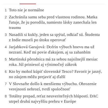
Toto nie je normálne
1
Zachránila samu seba pred vlastnou rodinou. Matka
2
ľutuje, že ju porodila, namiesto lásky zanechala len
traumu
Nasadili si kukly, jeden sa spýtal, odkiaľ sú. Študenta
3
z Indie museli po útoku operovať
Jarjabková Garajová: Dcérin výbuch hnevu ma už
4
nezraní. Keď mi povie ďakujem, aj sa zahanbím
Martinská pôrodnica má za sebou najsilnejší mesiac
5
roka. Júl priniesol aj výnimočný zákrok
Kto by mohol kúpiť slovenské Tesco? Favorit je jasný,
6
no záujem môžu prejaviť aj ďalší
V Slovnafte došlo k menšiemu výbuchu. Ohrozenie
7
verejnosti nehrozí, tvrdí spoločnosť
Totálny prepad, reťaz neuveriteľných hlúpostí. DAC
8
utrpel druhú najvyššiu prehru v Európe