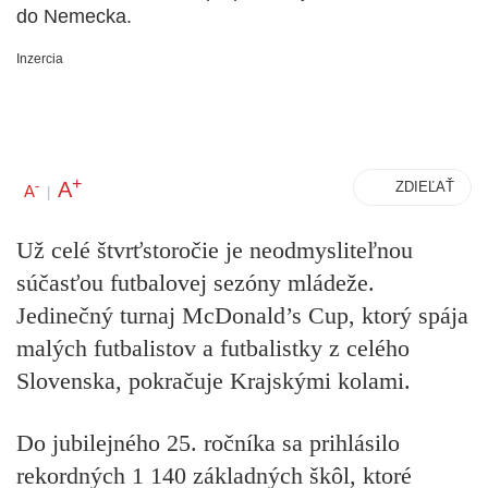
do Nemecka.
Inzercia
+
A
-
ZDIEĽAŤ
A
|
Už celé štvrťstoročie je neodmysliteľnou
súčasťou futbalovej sezóny mládeže.
Jedinečný turnaj McDonald’s Cup, ktorý spája
malých futbalistov a futbalistky z celého
Slovenska, pokračuje Krajskými kolami.
Do jubilejného 25. ročníka sa prihlásilo
rekordných 1 140 základných škôl, ktoré