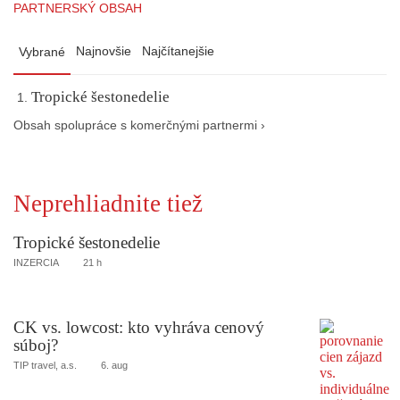
PARTNERSKÝ OBSAH
Najnovšie
Najčítanejšie
Vybrané
Tropické šestonedelie
Obsah spolupráce s komerčnými partnermi ›
Neprehliadnite tiež
Tropické šestonedelie
INZERCIA
21 h
CK vs. lowcost: kto vyhráva cenový
súboj?
TIP travel, a.s.
6. aug