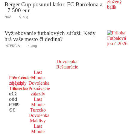
Berger Cup posunul latku: FC Barcelona a
17 500 eur
Niké
5. aug
Vyžrebovanie futbalových súťaží: Kedy
hrá vaše mesto či dedina?
INZERCIA
4. aug
Dovolenka
Reštaurácie
Last
Poznávacie
Poznávacie
Minute
zájazdy
zájazdy
Dovolenka
Taliansko
Turecko
Poznávacie
už
už
zájazdy
od
od
Last
699
599
Minute
€
€
Turecko
Dovolenka
Maldivy
Last
Minute