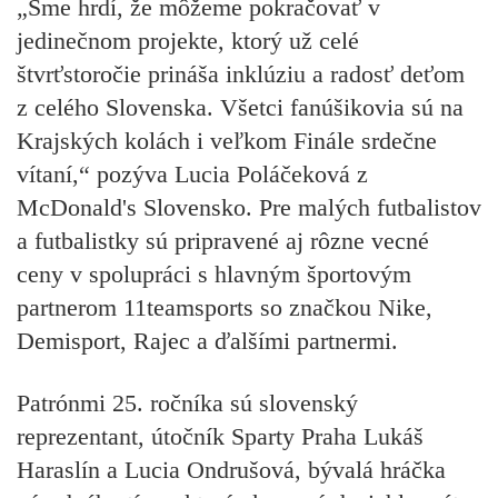
„Sme hrdí, že môžeme pokračovať v
jedinečnom projekte, ktorý už celé
štvrťstoročie prináša inklúziu a radosť deťom
z celého Slovenska. Všetci fanúšikovia sú na
Krajských kolách i veľkom Finále srdečne
vítaní,“
pozýva Lucia Poláčeková z
McDonald's Slovensko. Pre malých futbalistov
a futbalistky sú pripravené aj rôzne vecné
ceny v spolupráci s hlavným športovým
partnerom 11teamsports so značkou Nike,
Demisport, Rajec a ďalšími partnermi.
Patrónmi 25. ročníka sú slovenský
reprezentant, útočník Sparty Praha Lukáš
Haraslín a Lucia Ondrušová, bývalá hráčka