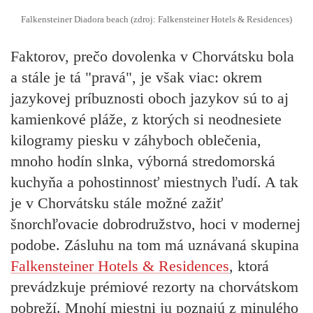
Falkensteiner Diadora beach (zdroj: Falkensteiner Hotels & Residences)
Faktorov, prečo dovolenka v Chorvátsku bola
a stále je tá "pravá", je však viac: okrem
jazykovej príbuznosti oboch jazykov sú to aj
kamienkové pláže, z ktorých si neodnesiete
kilogramy piesku v záhyboch oblečenia,
mnoho hodín slnka, výborná stredomorská
kuchyňa a pohostinnosť miestnych ľudí. A tak
je v Chorvátsku stále možné zažiť
šnorchľovacie dobrodružstvo, hoci v modernej
podobe. Zásluhu na tom má uznávaná skupina
Falkensteiner Hotels & Residences
, ktorá
prevádzkuje prémiové rezorty na chorvátskom
pobreží. Mnohí miestni ju poznajú z minulého