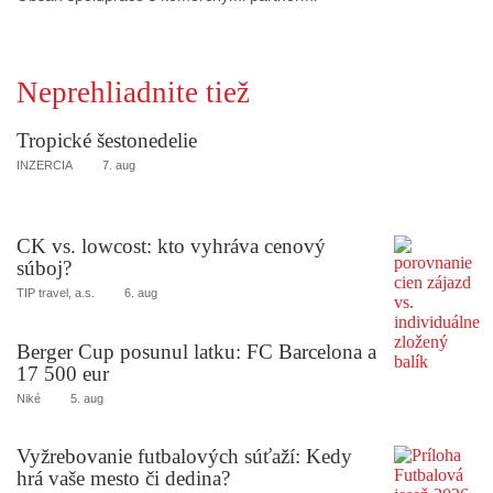
Neprehliadnite tiež
Tropické šestonedelie
INZERCIA
7. aug
CK vs. lowcost: kto vyhráva cenový
súboj?
TIP travel, a.s.
6. aug
Berger Cup posunul latku: FC Barcelona a
17 500 eur
Niké
5. aug
Vyžrebovanie futbalových súťaží: Kedy
hrá vaše mesto či dedina?