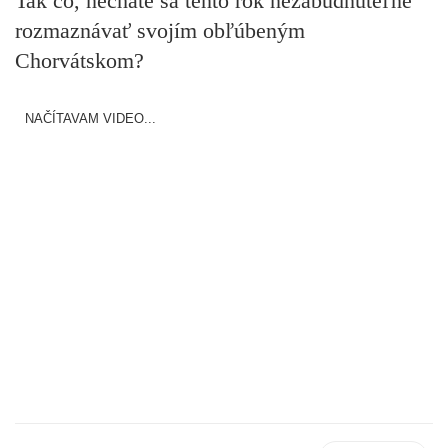
Tak čo, necháte sa tento rok nezabudnuteľne
rozmaznávať svojím obľúbeným
Chorvátskom?
NAČÍTAVAM VIDEO...