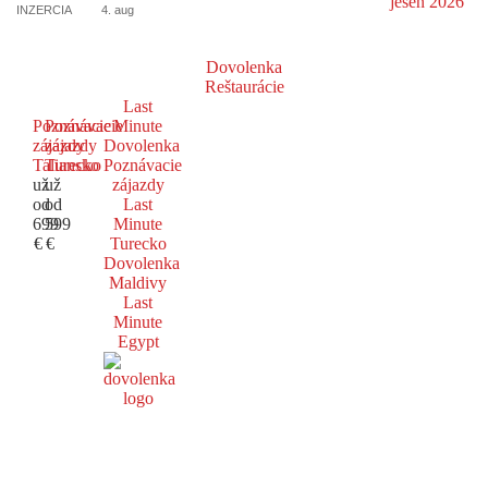
INZERCIA
4. aug
Dovolenka
Reštaurácie
Last
Poznávacie
Poznávacie
Minute
zájazdy
zájazdy
Dovolenka
Taliansko
Turecko
Poznávacie
už
už
zájazdy
od
od
Last
699
599
Minute
€
€
Turecko
Dovolenka
Maldivy
Last
Minute
Egypt