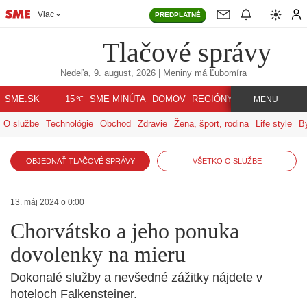
Viac
PREDPLATNÉ
Tlačové správy
Nedeľa, 9. august, 2026
| Meniny má
Ľubomíra
℃
SME.SK
SME MINÚTA
DOMOV
REGIÓNY
INDEX
SVET
15
MENU
O službe
Technológie
Obchod
Zdravie
Žena, šport, rodina
Life style
B
OBJEDNAŤ TLAČOVÉ SPRÁVY
VŠETKO O SLUŽBE
13. máj 2024 o 0:00
Chorvátsko a jeho ponuka
dovolenky na mieru
Dokonalé služby a nevšedné zážitky nájdete v
hoteloch Falkensteiner.