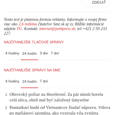
ZDIEĽAŤ
Tento text je platenou formou reklamy. Informujte o svojej firme
viac ako
2,6 milióna
čitateľov Sme.sk aj vy. Bližšie informácie
nájdete
TU
. Kontakt:
internet@petitpress.sk
; tel:+421 2 59 233
227.
NAJČÍTANEJŠIE TLAČOVÉ SPRÁVY
4 hodiny
3 dni
7 dní
24 hodín
NAJČÍTANEJŠIE SPRÁVY NA SME
4 hodiny
7 dní
24 hodín
Obrovský požiar na Horehroní: Za pár minút horela
1
celá ulica, oheň mal byť založený úmyselne
Pamiatkari budú od Vietnamcov žiadať nápravu. Vdova
2
po mafiánovi spomína, ako vyzerala vila zvnútra