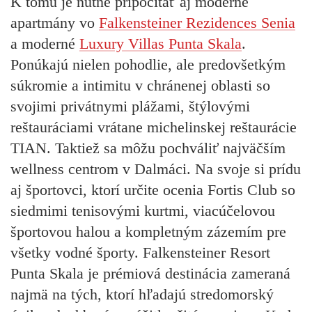
K tomu je nutné pripočítať aj moderné
apartmány vo
Falkensteiner Rezidences Senia
a moderné
Luxury Villas Punta Skala
.
Ponúkajú nielen pohodlie, ale predovšetkým
súkromie a intimitu v chránenej oblasti so
svojimi privátnymi plážami, štýlovými
reštauráciami vrátane michelinskej reštaurácie
TIAN. Taktiež sa môžu pochváliť najväčším
wellness centrom v Dalmáci. Na svoje si prídu
aj športovci, ktorí určite ocenia Fortis Club so
siedmimi tenisovými kurtmi, viacúčelovou
športovou halou a kompletným zázemím pre
všetky vodné športy. Falkensteiner Resort
Punta Skala je prémiová destinácia zameraná
najmä na tých, ktorí hľadajú stredomorský