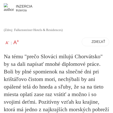
INZERCIA
Inzercia
(Zdroj: Falkensteiner Hotels & Residences)
+
A
-
ZDIEĽAŤ
A
|
Na tému "prečo Slováci milujú Chorvátsko"
by sa dali napísať mnohé diplomové práce.
Boli by plné spomienok na slnečné dni pri
krištáľovo čistom mori, nechýbali by ani
opálené telá do hneda a sľuby, že sa na tieto
miesta oplatí zase raz vrátiť a možno i so
svojimi deťmi. Pozitívny vzťah ku krajine,
ktorá má jedno z najkrajších morských pobreží