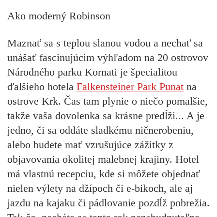
Ako moderný Robinson
Maznať sa s teplou slanou vodou a nechať sa
unášať fascinujúcim výhľadom na 20 ostrovov
Národného parku Kornati je špecialitou
ďalšieho hotela
Falkensteiner Park Punat
na
ostrove Krk. Čas tam plynie o niečo pomalšie,
takže vaša dovolenka sa krásne predĺži... A je
jedno, či sa oddáte sladkému ničnerobeniu,
alebo budete mať vzrušujúce zážitky z
objavovania okolitej malebnej krajiny. Hotel
má vlastnú recepciu, kde si môžete objednať
nielen výlety na džípoch či e-bikoch, ale aj
jazdu na kajaku či pádlovanie pozdĺž pobrežia.