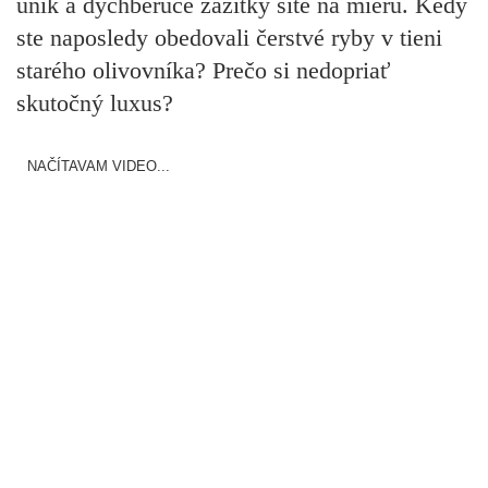
únik a dychberúce zážitky šité na mieru. Kedy
ste naposledy obedovali čerstvé ryby v tieni
starého olivovníka? Prečo si nedopriať
skutočný luxus?
NAČÍTAVAM VIDEO...