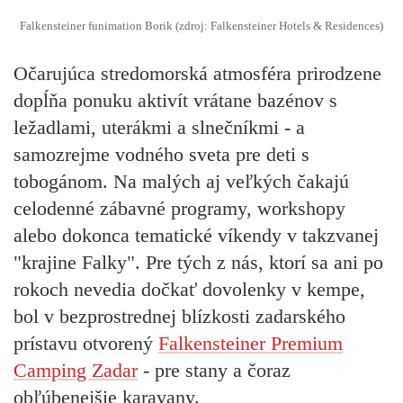
Falkensteiner funimation Borik (zdroj: Falkensteiner Hotels & Residences)
Očarujúca stredomorská atmosféra prirodzene
dopĺňa ponuku aktivít vrátane bazénov s
ležadlami, uterákmi a slnečníkmi - a
samozrejme vodného sveta pre deti s
tobogánom. Na malých aj veľkých čakajú
celodenné zábavné programy, workshopy
alebo dokonca tematické víkendy v takzvanej
"krajine Falky". Pre tých z nás, ktorí sa ani po
rokoch nevedia dočkať dovolenky v kempe,
bol v bezprostrednej blízkosti zadarského
prístavu otvorený
Falkensteiner Premium
Camping Zadar
- pre stany a čoraz
obľúbenejšie karavany.