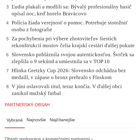
Ľudia plakali a modlili sa: Bývalý profesionálny hasič
3
opísal noc, keď horelo Braväcovo
Polícia žiada verejnosť o pomoc. Potrebuje stotožniť
4
osobu z fotografie
Za pochybenia pri výbere zhotoviteľov šiestich
5
rekonštrukcií mostov čelia krajskí cestári ďalšej pokute
Slovensko pobláznila svojou autentickosťou. Švrček sa
6
zlepšila o 9 sekúnd a umiestnila sa v TOP 10
Hlinka Gretzky Cup 2026: Slovensko odchádza bez
7
medailí, v zápase o bronz prehralo s Fínskom
V júni oslavovali titul, teraz končia. V ďalšej obci
8
zanikol mužský futbal
PARTNERSKÝ OBSAH
Najnovšie
Najčítanejšie
Vybrané
Obsah spolupráce s komerčnými partnermi ›