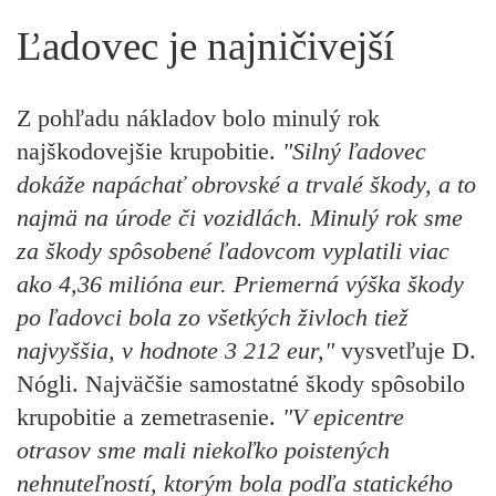
Ľadovec je najničivejší
Z pohľadu nákladov bolo minulý rok
najškodovejšie krupobitie.
"Silný ľadovec
dokáže napáchať obrovské a trvalé škody, a to
najmä na úrode či vozidlách. Minulý rok sme
za škody spôsobené ľadovcom vyplatili viac
ako 4,36 milióna eur. Priemerná výška škody
po ľadovci bola zo všetkých živloch tiež
najvyššia, v hodnote 3 212 eur,"
vysvetľuje D.
Nógli. Najväčšie samostatné škody spôsobilo
krupobitie a zemetrasenie.
"V epicentre
otrasov sme mali niekoľko poistených
nehnuteľností, ktorým bola podľa statického