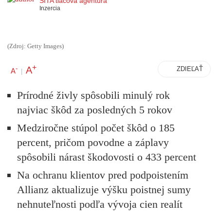
SITA tlačová agentúra
Inzercia
(Zdroj: Getty Images)
+
A
-
ZDIEĽAŤ
A
|
Prírodné živly spôsobili minulý rok
najviac škôd za posledných 5 rokov
Medziročne stúpol počet škôd o 185
percent, pričom povodne a záplavy
spôsobili nárast škodovosti o 433 percent
Na ochranu klientov pred podpoistením
Allianz aktualizuje výšku poistnej sumy
nehnuteľnosti podľa vývoja cien realít