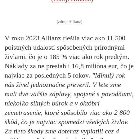
(zdroj: Allianz)
V roku 2023 Allianz riešila viac ako 11 500
poistných udalostí
spôsobených prírodnými
živlami, čo je
o 185 % viac ako rok predtým.
Náklady za ne presiahli 16,8 milióna eur, čo je
najviac za posledných 5 rokov.
"Minulý rok
nás živel jednoznačne preveril. V lete sme
mali dve väčšie záplavy, spojené s povodňami,
niekoľko silných búrok a v októbri
zemetrasenie, ktoré spôsobilo viac ako 2 800
škôd, čo je najviac spomedzi všetkých živlov.
Za tieto škody sme doteraz vyplatili cez 4