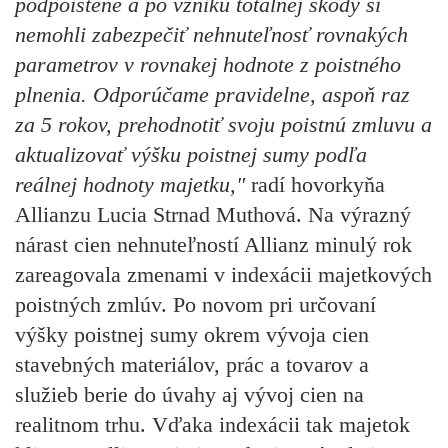
podpoistené a po vzniku totálnej škody si
nemohli zabezpečiť nehnuteľnosť rovnakých
parametrov v rovnakej hodnote z poistného
plnenia. Odporúčame pravidelne, aspoň raz
za 5 rokov, prehodnotiť svoju poistnú zmluvu a
aktualizovať výšku poistnej sumy podľa
reálnej hodnoty majetku,"
radí hovorkyňa
Allianzu Lucia Strnad Muthová. Na výrazný
nárast cien nehnuteľností Allianz minulý rok
zareagovala zmenami v indexácii majetkových
poistných zmlúv. Po novom pri určovaní
výšky poistnej sumy okrem vývoja cien
stavebných materiálov, prác a tovarov a
služieb berie do úvahy aj vývoj cien na
realitnom trhu. Vďaka indexácii tak majetok