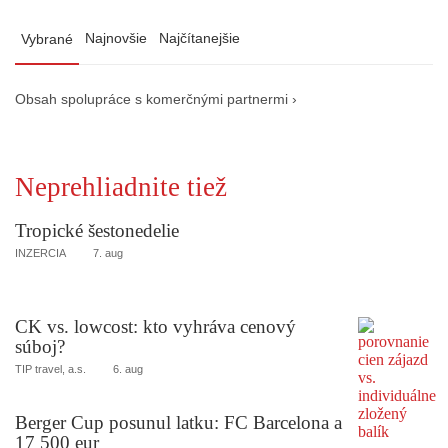
Najnovšie
Najčítanejšie
Vybrané
Obsah spolupráce s komerčnými partnermi ›
Neprehliadnite tiež
Tropické šestonedelie
INZERCIA
7. aug
CK vs. lowcost: kto vyhráva cenový
súboj?
TIP travel, a.s.
6. aug
Berger Cup posunul latku: FC Barcelona a
17 500 eur