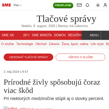
Viac
PREDPLATNÉ
Tlačové správy
Nedeľa, 9. august, 2026
| Meniny má
Ľubomíra
℃
SME.SK
SME MINÚTA
DOMOV
REGIÓNY
INDEX
SVET
28
MENU
O službe
Technológie
Obchod
Zdravie
Žena, šport, rodina
Life style
B
OBJEDNAŤ TLAČOVÉ SPRÁVY
VŠETKO O SLUŽBE
2. máj 2024 o 9:47
Prírodné živly spôsobujú čoraz
viac škôd
Pri niektorých medziročne stúpli aj o stovky percent.