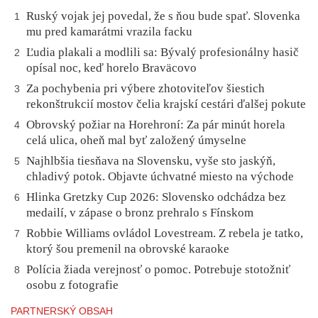
Ruský vojak jej povedal, že s ňou bude spať. Slovenka
1
mu pred kamarátmi vrazila facku
Ľudia plakali a modlili sa: Bývalý profesionálny hasič
2
opísal noc, keď horelo Braväcovo
Za pochybenia pri výbere zhotoviteľov šiestich
3
rekonštrukcií mostov čelia krajskí cestári ďalšej pokute
Obrovský požiar na Horehroní: Za pár minút horela
4
celá ulica, oheň mal byť založený úmyselne
Najhlbšia tiesňava na Slovensku, vyše sto jaskýň,
5
chladivý potok. Objavte úchvatné miesto na východe
Hlinka Gretzky Cup 2026: Slovensko odchádza bez
6
medailí, v zápase o bronz prehralo s Fínskom
Robbie Williams ovládol Lovestream. Z rebela je tatko,
7
ktorý šou premenil na obrovské karaoke
Polícia žiada verejnosť o pomoc. Potrebuje stotožniť
8
osobu z fotografie
PARTNERSKÝ OBSAH