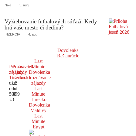
Niké
5. aug
Vyžrebovanie futbalových súťaží: Kedy
hrá vaše mesto či dedina?
INZERCIA
4. aug
Dovolenka
Reštaurácie
Last
Poznávacie
Poznávacie
Minute
zájazdy
zájazdy
Dovolenka
Turecko
Taliansko
Poznávacie
už
už
zájazdy
od
od
Last
599
699
Minute
€
€
Turecko
Dovolenka
Maldivy
Last
Minute
Egypt