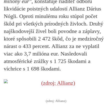
milióny eur",
konštatuje riaditeľ odboru
likvidácie poistných udalostí Allianz Dárius
Nógli. Oproti minulému roku stúpol počet
škôd pri všetkých prírodných živloch. Druhý
najškodovejší živel boli
povodne a záplavy,
ktoré spôsobili 2 472 škôd, čo je medziročný
nárast o 433 percent.
Allianz za ne vyplatil
viac ako 3,7 milióna eur. Nasledovali
atmosférické zrážky s 1 725 škodami a
víchrice s 1 698 škodami.
(zdroj: Allianz)