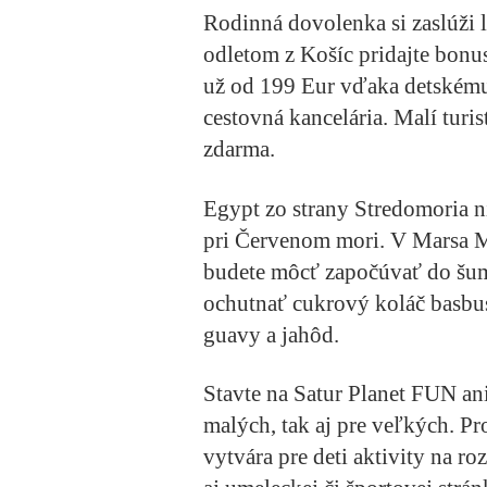
Rodinná dovolenka si zaslúži 
odletom z Košíc pridajte bonus
už od 199 Eur vďaka detskému
cestovná kancelária. Malí turis
zdarma.
Egypt zo strany Stredomoria ni
pri Červenom mori. V Marsa M
budete môcť započúvať do šumu
ochutnať cukrový koláč basbus
guavy a jahôd.
Stavte na Satur Planet FUN an
malých, tak aj pre veľkých.
Pr
vytvára pre deti aktivity na ro