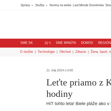
Správy
Služby
Noviny na webe
Last Minute Dovolenka
Slov
SME.SK
SME MINÚTA
DOMOV
REGIÓN
℃
31
O službe
Technológie
Obchod
Zdravie
Žena, šport, r
21. máj 2024 o 0:00
Leťte priamo z 
hodiny
HIT tohto leta! Biele pláže ako v 