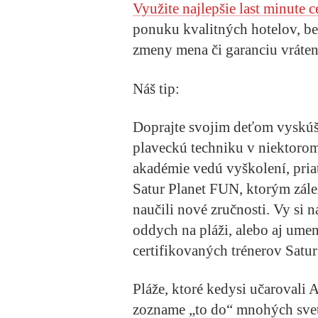
Využite najlepšie last minute c
ponuku kvalitných hotelov, be
zmeny mena či garanciu vráten
Náš tip:
Doprajte svojim deťom vyskúša
plaveckú techniku v niektoro
akadémie vedú vyškolení, pria
Satur Planet FUN
, ktorým zále
naučili nové zručnosti. Vy si 
oddych na pláži, alebo aj ume
certifikovaných trénerov Satur
Pláže, ktoré kedysi učarovali
zozname „to do“ mnohých sve