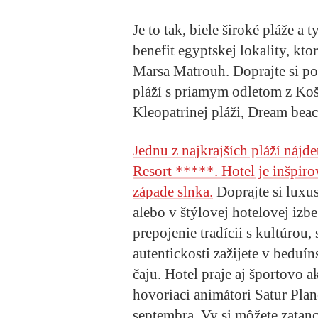
Je to tak, biele široké pláže 
benefit egyptskej lokality, 
Marsa Matrouh. Doprajte si po
pláží s priamym odletom z Koší
Kleopatrinej pláži, Dream bea
Jednu z najkrajších pláží náj
Resort *****. Hotel je inšpir
západe slnka.
Doprajte si luxu
alebo v štýlovej hotelovej iz
prepojenie tradícii s kultúrou
autentickosti zažijete v beduí
čaju. Hotel praje aj športovo 
hovoriaci animátori Satur Plan
septembra. Vy si môžete zatanc