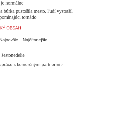
 je normálne
 búrka pustošila mesto, ľudí vystrašil
ipomínajúci tornádo
KÝ OBSAH
Najnovšie
Najčítanejšie
 šestonedelie
upráce s komerčnými partnermi ›