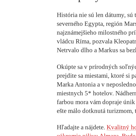
História nie sú len dátumy, sú t
severného Egypta, región Mar
najznámejšieho milostného príb
vládcu Ríma, pozvala Kleopat
Netrvalo dlho a Markus sa bez
Okúpte sa v prírodných soľnýc
prejdite sa miestami, ktoré si
Marka Antonia a v neposlednom
miestnych 5* hotelov. Nádhern
farbou mora vám dopraje únik o
ešte málo dotknutá turizmom, t
Hľadajte a nájdete.
Kvalitný h
súkromie zálivu Almaza. Bude 