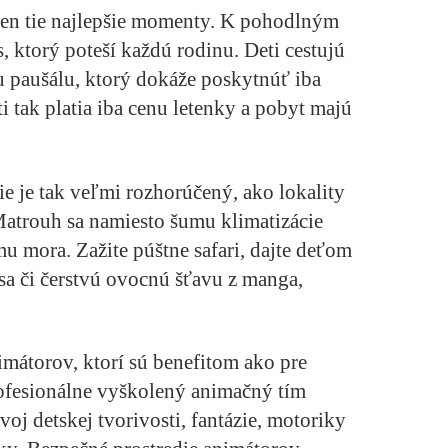
len tie najlepšie momenty. K pohodlným
, ktorý poteší každú rodinu. Deti cestujú
 paušálu, ktorý dokáže poskytnúť iba
ti tak platia iba cenu letenky a pobyt majú
e je tak veľmi rozhorúčený, ako lokality
atrouh sa namiesto šumu klimatizácie
 mora. Zažite púštne safari, dajte deťom
a či čerstvú ovocnú šťavu z manga,
imátorov, ktorí sú benefitom ako pre
ofesionálne vyškolený animačný tím
zvoj detskej tvorivosti, fantázie, motoriky