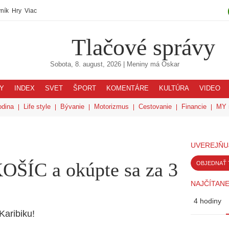
ník
Hry
Viac
Tlačové správy
Sobota, 8. august, 2026
| Meniny má
Oskar
Y
INDEX
SVET
ŠPORT
KOMENTÁRE
KULTÚRA
VIDEO
odina
Life style
Bývanie
Motorizmus
Cestovanie
Financie
MY 
UVEREJŇU
KOŠÍC a okúpte sa za 3
OBJEDNAŤ 
NAJČÍTANE
4 hodiny
Karibiku!