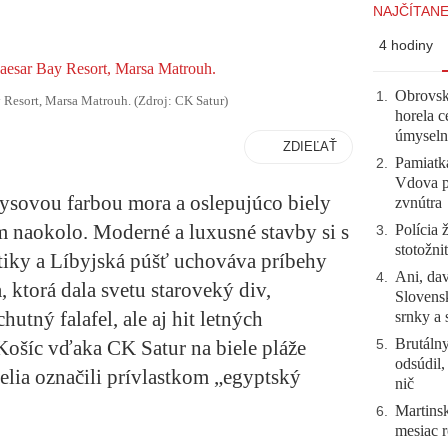
NAJČÍTANE
4 hodiny
Obrovsk
1
.
 Resort, Marsa Matrouh. (Zdroj: CK Satur)
horela c
úmyseln
ZDIEĽAŤ
Pamiatk
2
.
Vdova p
ysovou farbou mora a oslepujúco biely
zvnútra
ám naokolo. Moderné a luxusné stavby si s
Polícia 
3
.
stotožni
tiky a Líbyjská púšť uchováva príbehy
Ani, dav
4
.
, ktorá dala svetu staroveký div,
Slovensk
utný falafel, ale aj hit letných
srnky a 
Brutálny
Košíc vďaka CK Satur na biele pláže
5
.
odsúdil,
elia označili prívlastkom „egyptský
nič
Martinsk
6
.
mesiac r