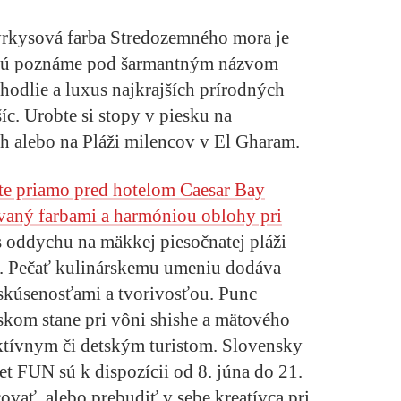
a tyrkysová farba Stredozemného mora je
ktorú poznáme pod šarmantným názvom
hodlie a luxus najkrajších prírodných
c. Urobte si stopy v piesku na
ch alebo na Pláži milencov v El Gharam.
dete priamo pred hotelom Caesar Bay
ovaný farbami a harmóniou oblohy pri
s oddychu na mäkkej piesočnatej pláži
be. Pečať kulinárskemu umeniu dodáva
, skúsenosťami a tvorivosťou. Punc
nskom stane pri vôni shishe a mätového
aktívnym či detským turistom. Slovensky
et FUN sú k dispozícii od 8. júna do 21.
ovať, alebo prebudiť v sebe kreatívca pri