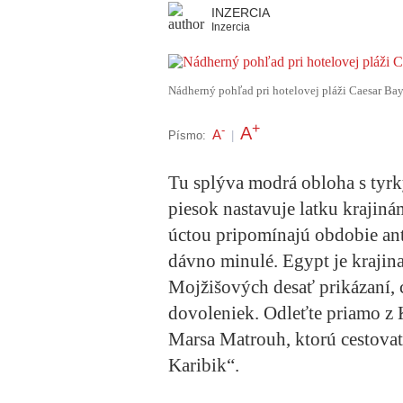
INZERCIA
Inzercia
Nádherný pohľad pri hotelovej pláži Caesar Bay
+
A
-
A
Písmo:
|
Tu splýva modrá obloha s tyrk
piesok nastavuje latku krajin
úctou pripomínajú obdobie an
dávno minulé. Egypt je krajina
Mojžišových desať prikázaní, ch
dovoleniek.
Odleťte priamo z 
Marsa Matrouh, ktorú cestovat
Karibik“.