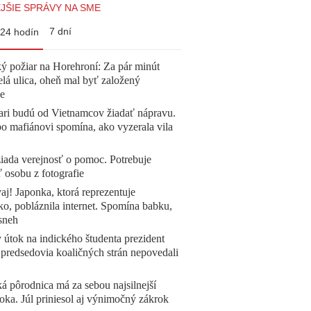
JŠIE SPRÁVY NA SME
7 dní
24 hodín
ý požiar na Horehroní: Za pár minút
elá ulica, oheň mal byť založený
e
ari budú od Vietnamcov žiadať nápravu.
o mafiánovi spomína, ako vyzerala vila
žiada verejnosť o pomoc. Potrebuje
ť osobu z fotografie
aj! Japonka, ktorá reprezentuje
o, pobláznila internet. Spomína babku,
sneh
 útok na indického študenta prezident
 predsedovia koaličných strán nepovedali
á pôrodnica má za sebou najsilnejší
oka. Júl priniesol aj výnimočný zákrok