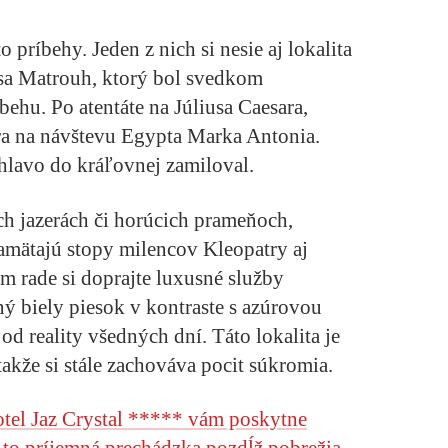
o príbehy. Jeden z nich si nesie aj lokalita
sa Matrouh, ktorý bol svedkom
ehu. Po atentáte na Júliusa Caesara,
ra na návštevu Egypta Marka Antonia.
hlavo do kráľovnej zamiloval.
h jazerách či horúcich prameňoch,
 pamätajú stopy milencov Kleopatry aj
 rade si doprajte luxusné služby
ý biely piesok v kontraste s azúrovou
d reality všedných dní. Táto lokalita je
akže si stále zachováva pocit súkromia.
otel Jaz Crystal ***** vám poskytne
to príjemná prechádzka pozdĺž pobrežia