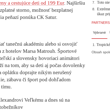
eny a cestujúce deti od 199 Eur
. Najširšiu
Toto nie
7
.
Extrémna
zplatné storno, možnosť bezplatnej
8
.
úkaz pr
ia peňazí ponúka CK Satur.
PARTNERS
Vybrané
ť tanečnú akadémiu alebo si osvojiť
Tropické
m z hotelov Marsa Matrouh.
Športové
Obsah spol
teľskí a slovensky hovoriaci animátori
ží na tom, aby sa deti aj počas dovolenky
na oplátku doprajte nikým nerušený
nie, zábavu či šport pod dohľadom
 tímu.
 Alexandrovi Veľkému a dnes sú na
tobežníkov