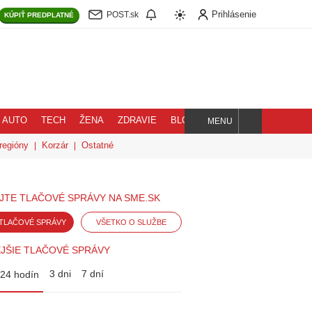
Prihlásenie
POST.sk
KÚPIŤ
PREDPLATNÉ
AUTO
TECH
ŽENA
ZDRAVIE
BLOG
MENU
Hľadaj
regióny
Korzár
Ostatné
JTE TLAČOVÉ SPRÁVY NA SME.SK
TLAČOVÉ SPRÁVY
VŠETKO O SLUŽBE
JŠIE TLAČOVÉ SPRÁVY
3 dni
7 dní
24 hodín