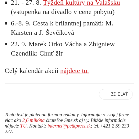
21. - 27. 8.
Týždeň kultúry na Valašsku
(vstupenka na divadlo v cene pobytu)
6.-8. 9. Cesta k brilantnej pamäti: M.
Karsten a J. Ševčíková
22. 9. Marek Orko Vácha a Zbigniew
Czendlik: Chuť žiť
Celý kalendár akcií
nájdete tu.
ZDIEĽAŤ
Tento text je platenou formou reklamy. Informujte o svojej firme
viac ako
2,6 milióna
čitateľov Sme.sk aj vy. Bližšie informácie
nájdete
TU
. Kontakt:
internet@petitpress.sk
; tel:+421 2 59 233
227.