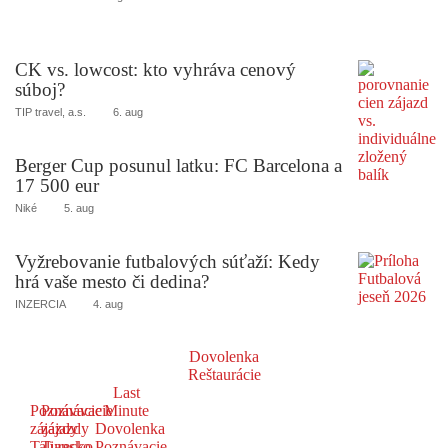
CK vs. lowcost: kto vyhráva cenový
súboj?
TIP travel, a.s.
6. aug
Berger Cup posunul latku: FC Barcelona a
17 500 eur
Niké
5. aug
Vyžrebovanie futbalových súťaží: Kedy
hrá vaše mesto či dedina?
INZERCIA
4. aug
Dovolenka
Reštaurácie
Last
Poznávacie
Poznávacie
Minute
zájazdy
zájazdy
Dovolenka
Taliansko
Turecko
Poznávacie