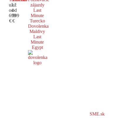
už
už
zájazdy
od
od
Last
699
599
Minute
€
€
Turecko
Dovolenka
Maldivy
Last
Minute
Egypt
SME.sk