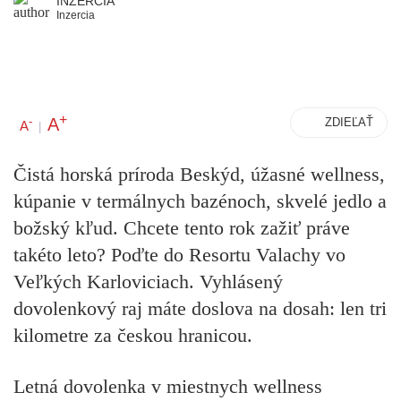
INZERCIA
Inzercia
+
A
-
ZDIEĽAŤ
A
|
Čistá horská príroda Beskýd, úžasné wellness,
kúpanie v termálnych bazénoch, skvelé jedlo a
božský kľud. Chcete tento rok zažiť práve
takéto leto? Poďte do Resortu Valachy vo
Veľkých Karloviciach. Vyhlásený
dovolenkový raj máte doslova na dosah: len tri
kilometre za českou hranicou.
Letná dovolenka v miestnych wellness