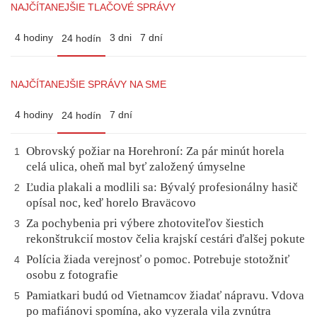
NAJČÍTANEJŠIE TLAČOVÉ SPRÁVY
4 hodiny
3 dni
7 dní
24 hodín
NAJČÍTANEJŠIE SPRÁVY NA SME
4 hodiny
7 dní
24 hodín
Obrovský požiar na Horehroní: Za pár minút horela
1
celá ulica, oheň mal byť založený úmyselne
Ľudia plakali a modlili sa: Bývalý profesionálny hasič
2
opísal noc, keď horelo Braväcovo
Za pochybenia pri výbere zhotoviteľov šiestich
3
rekonštrukcií mostov čelia krajskí cestári ďalšej pokute
Polícia žiada verejnosť o pomoc. Potrebuje stotožniť
4
osobu z fotografie
Pamiatkari budú od Vietnamcov žiadať nápravu. Vdova
5
po mafiánovi spomína, ako vyzerala vila zvnútra