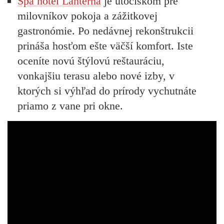
Spa hotel Lanterna
je útočiskom pre
milovníkov pokoja a zážitkovej
gastronómie. Po nedávnej rekonštrukcii
prináša hosťom ešte väčší komfort. Iste
oceníte novú štýlovú reštauráciu,
vonkajšiu terasu alebo nové izby, v
ktorých si výhľad do prírody vychutnáte
priamo z vane pri okne.