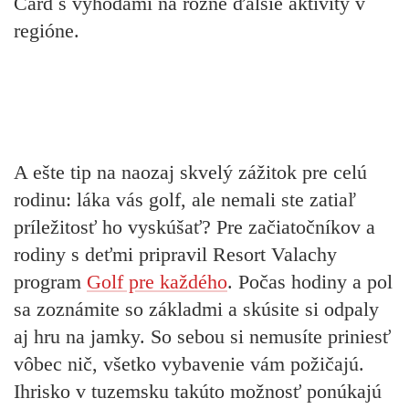
Card s výhodami na rôzne ďalšie aktivity v
regióne.
A ešte tip na naozaj skvelý zážitok pre celú
rodinu: láka vás golf, ale nemali ste zatiaľ
príležitosť ho vyskúšať? Pre začiatočníkov a
rodiny s deťmi pripravil Resort Valachy
program
Golf pre každého
. Počas hodiny a pol
sa zoznámite so základmi a skúsite si odpaly
aj hru na jamky. So sebou si nemusíte priniesť
vôbec nič, všetko vybavenie vám požičajú.
Ihrisko v tuzemsku takúto možnosť ponúkajú