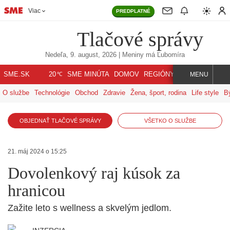
Viac
PREDPLATNÉ
Tlačové správy
Nedeľa, 9. august, 2026
| Meniny má
Ľubomíra
℃
SME.SK
SME MINÚTA
DOMOV
REGIÓNY
INDEX
SVET
20
MENU
O službe
Technológie
Obchod
Zdravie
Žena, šport, rodina
Life style
B
OBJEDNAŤ TLAČOVÉ SPRÁVY
VŠETKO O SLUŽBE
21. máj 2024 o 15:25
Dovolenkový raj kúsok za
hranicou
Zažite leto s wellness a skvelým jedlom.