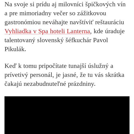
Na svoje si prídu aj milovníci špičkových vín
a pre mimoriadny večer so zážitkovou
gastronómiou neváhajte navštíviť reštauráciu
Vyhliadka v Spa hoteli Lanterna
, kde úraduje
talentovaný slovenský šéfkuchár Pavol
Pikulák.
Keď k tomu pripočítate tunajší úslužný a
prívetivý personál, je jasné, že tu vás skrátka
čakajú nezabudnuteľné prázdniny.