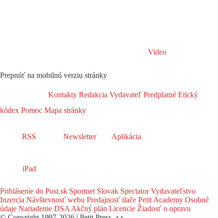
Video
Prepnúť na mobilnú verziu stránky
Kontakty
Redakcia
Vydavateľ
Predplatné
Etický
kódex
Pomoc
Mapa stránky
RSS
Newsletter
Aplikácia
iPad
Prihlásenie do Post.sk
Sportnet
Slovak Spectator
Vydavateľstvo
Inzercia
Návštevnosť webu
Predajnosť tlače
Petit Academy
Osobné
údaje
Nariadenie DSA
Akčný plán
Licencie
Žiadosť o opravu
© Copyright 1997-2026 | Petit Press, a.s.