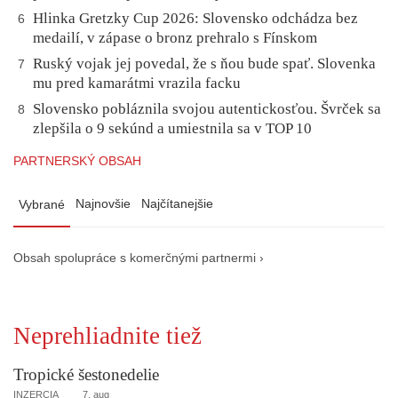
Hlinka Gretzky Cup 2026: Slovensko odchádza bez
6
medailí, v zápase o bronz prehralo s Fínskom
Ruský vojak jej povedal, že s ňou bude spať. Slovenka
7
mu pred kamarátmi vrazila facku
Slovensko pobláznila svojou autentickosťou. Švrček sa
8
zlepšila o 9 sekúnd a umiestnila sa v TOP 10
PARTNERSKÝ OBSAH
Najnovšie
Najčítanejšie
Vybrané
Obsah spolupráce s komerčnými partnermi ›
Neprehliadnite tiež
Tropické šestonedelie
INZERCIA
7. aug