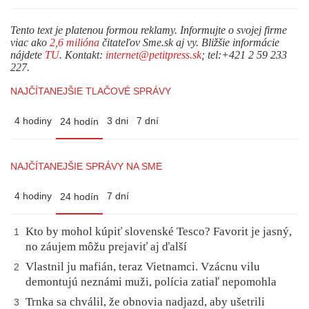
Tento text je platenou formou reklamy. Informujte o svojej firme
viac ako
2,6 milióna
čitateľov Sme.sk aj vy. Bližšie informácie
nájdete
TU
. Kontakt:
internet@petitpress.sk
; tel:+421 2 59 233
227.
NAJČÍTANEJŠIE TLAČOVÉ SPRÁVY
4 hodiny
3 dni
7 dní
24 hodín
NAJČÍTANEJŠIE SPRÁVY NA SME
4 hodiny
7 dní
24 hodín
Kto by mohol kúpiť slovenské Tesco? Favorit je jasný,
1
no záujem môžu prejaviť aj ďalší
Vlastnil ju mafián, teraz Vietnamci. Vzácnu vilu
2
demontujú neznámi muži, polícia zatiaľ nepomohla
Trnka sa chválil, že obnovia nadjazd, aby ušetrili
3