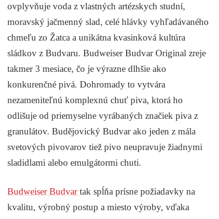
ovplyvňuje voda z vlastných artézskych studní,
moravský jačmenný slad, celé hlávky vyhľadávaného
chmeľu zo Žatca a unikátna kvasinková kultúra
sládkov z Budvaru. Budweiser Budvar Original zreje
takmer 3 mesiace, čo je výrazne dlhšie ako
konkurenčné pivá. Dohromady to vytvára
nezameniteľnú komplexnú chuť piva, ktorá ho
odlišuje od priemyselne vyrábaných značiek piva z
granulátov. Budějovický Budvar ako jeden z mála
svetových pivovarov tiež pivo neupravuje žiadnymi
sladidlami alebo emulgátormi chuti.
Budweiser Budvar
tak spĺňa prísne požiadavky na
kvalitu, výrobný postup a miesto výroby, vďaka