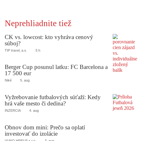
Neprehliadnite tiež
CK vs. lowcost: kto vyhráva cenový
súboj?
TIP travel, a.s.
5 h
Berger Cup posunul latku: FC Barcelona a
17 500 eur
Niké
5. aug
Vyžrebovanie futbalových súťaží: Kedy
hrá vaše mesto či dedina?
INZERCIA
4. aug
Obnov dom mini: Prečo sa oplatí
investovať do izolácie
VUNO HREUS s.r.o.
3. aug