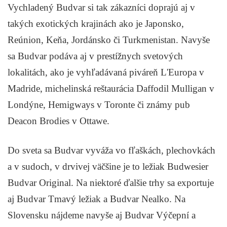
Vychladený Budvar si tak zákazníci doprajú aj v
takých exotických krajinách ako je Japonsko,
Reúnion, Keňa, Jordánsko či Turkmenistan. Navyše
sa Budvar podáva aj v prestížnych svetových
lokalitách, ako je vyhľadávaná piváreň L'Europa v
Madride, michelinská reštaurácia Daffodil Mulligan v
Londýne, Hemigways v Toronte či známy pub
Deacon Brodies v Ottawe.
Do sveta sa Budvar vyváža vo fľaškách, plechovkách
a v sudoch, v drvivej väčšine je to ležiak Budwesier
Budvar Original. Na niektoré ďalšie trhy sa exportuje
aj Budvar Tmavý ležiak a Budvar Nealko. Na
Slovensku nájdeme navyše aj Budvar Výčepní a