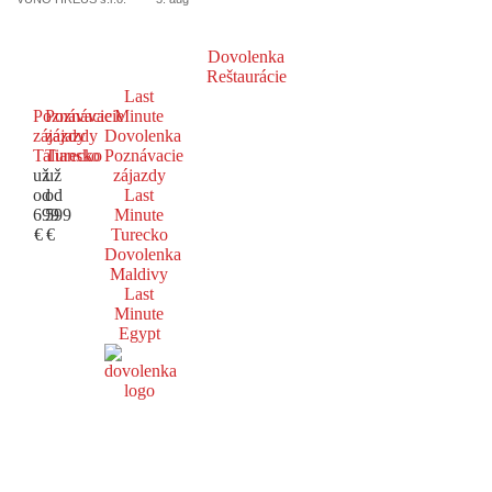
Dovolenka
Reštaurácie
Last
Poznávacie
Poznávacie
Minute
zájazdy
zájazdy
Dovolenka
Taliansko
Turecko
Poznávacie
už
už
zájazdy
od
od
Last
699
599
Minute
€
€
Turecko
Dovolenka
Maldivy
Last
Minute
Egypt