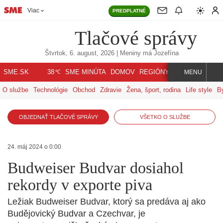
Viac
PREDPLATNÉ
Tlačové správy
Štvrtok, 6. august, 2026
| Meniny má
Jozefína
℃
SME.SK
SME MINÚTA
DOMOV
REGIÓNY
INDEX
SVET
38
MENU
O službe
Technológie
Obchod
Zdravie
Žena, šport, rodina
Life style
B
OBJEDNAŤ TLAČOVÉ SPRÁVY
VŠETKO O SLUŽBE
24. máj 2024 o 0:00
Budweiser Budvar dosiahol
rekordy v exporte piva
Ležiak Budweiser Budvar, ktorý sa predáva aj ako
Budějovický Budvar a Czechvar, je