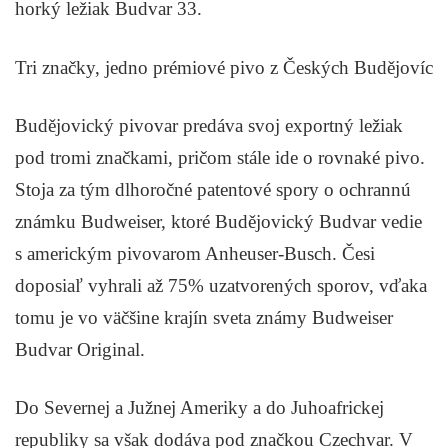
horký ležiak Budvar 33.
Tri značky, jedno prémiové pivo z Českých Budějovíc
Budějovický pivovar predáva svoj exportný ležiak
pod tromi značkami, pričom stále ide o rovnaké pivo.
Stoja za tým dlhoročné patentové spory o ochrannú
známku Budweiser, ktoré Budějovický Budvar vedie
s americkým pivovarom Anheuser-Busch. Česi
doposiaľ vyhrali až 75% uzatvorených sporov, vďaka
tomu je vo väčšine krajín sveta známy Budweiser
Budvar Original.
Do Severnej a Južnej Ameriky a do Juhoafrickej
republiky sa však dodáva pod značkou Czechvar. V