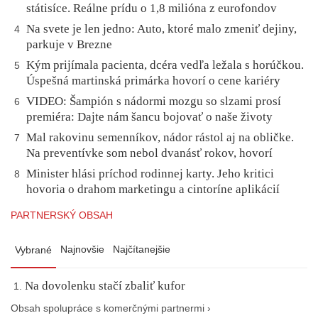
státisíce. Reálne prídu o 1,8 milióna z eurofondov
Na svete je len jedno: Auto, ktoré malo zmeniť dejiny,
4
parkuje v Brezne
Kým prijímala pacienta, dcéra vedľa ležala s horúčkou.
5
Úspešná martinská primárka hovorí o cene kariéry
VIDEO: Šampión s nádormi mozgu so slzami prosí
6
premiéra: Dajte nám šancu bojovať o naše životy
Mal rakovinu semenníkov, nádor rástol aj na obličke.
7
Na preventívke som nebol dvanásť rokov, hovorí
Minister hlási príchod rodinnej karty. Jeho kritici
8
hovoria o drahom marketingu a cintoríne aplikácií
PARTNERSKÝ OBSAH
Najnovšie
Najčítanejšie
Vybrané
Na dovolenku stačí zbaliť kufor
Obsah spolupráce s komerčnými partnermi ›