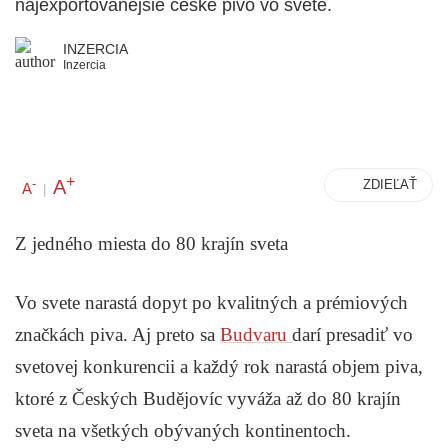
najexportovanejšie české pivo vo svete.
INZERCIA
Inzercia
+
A
-
ZDIEĽAŤ
A
|
Z jedného miesta do 80 krajín sveta
Vo svete narastá dopyt po kvalitných a prémiových
značkách piva. Aj preto sa
Budvaru
darí presadiť vo
svetovej konkurencii a každý rok narastá objem piva,
ktoré z Českých Budějovíc vyváža až do 80 krajín
sveta na všetkých obývaných kontinentoch.