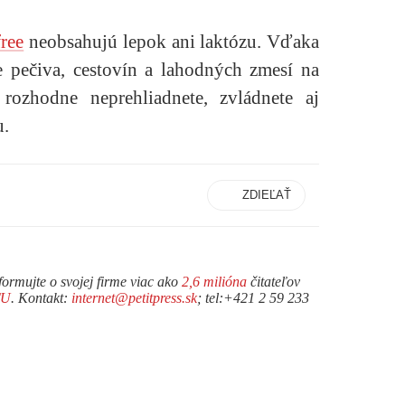
ree
neobsahujú lepok ani laktózu. Vďaka
 pečiva, cestovín a lahodných zmesí na
rozhodne neprehliadnete, zvládnete aj
u.
ZDIEĽAŤ
formujte o svojej firme viac ako
2,6 milióna
čitateľov
TU
. Kontakt:
internet@petitpress.sk
; tel:+421 2 59 233