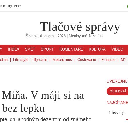
ník
Hry
Viac
Tlačové správy
Štvrtok, 6. august, 2026
| Meniny má
Jozefína
Y
INDEX
SVET
ŠPORT
KOMENTÁRE
KULTÚRA
VIDEO
odina
Life style
Bývanie
Motorizmus
Cestovanie
Financie
MY 
UVEREJŇU
 Miňa. V máji si na
OBJEDNAŤ 
NAJČÍTANE
 bez lepku
4 hodiny
vapte ich lahodným dezertom od známeho