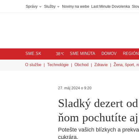
Správy
Služby
Noviny na webe
Last Minute Dovolenka
Slov
SME.SK
SME MINÚTA
DOMOV
REGIÓN
℃
38
O službe
Technológie
Obchod
Zdravie
Žena, šport, r
27. máj 2024 o 9:20
Sladký dezert od
ňom pochutíte aj
Potešte vašich blízkych a prek
cukrára.