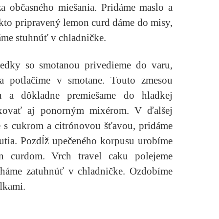
a občasného miešania. Pridáme maslo a
akto pripravený lemon curd dáme do misy,
áme stuhnúť v chladničke.
iedky so smotanou privedieme do varu,
ha potlačíme v smotane. Touto zmesou
u a dôkladne premiešame do hladkej
ixovať aj ponorným mixérom. V ďalšej
 s cukrom a citrónovou šťavou, pridáme
utia. Pozdĺž upečeného korpusu urobíme
on curdom. Vrch travel caku polejeme
cháme zatuhnúť v chladničke. Ozdobíme
dkami.