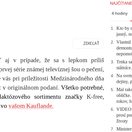
NAJČÍTANE
4 hodiny
Kto by 
1
.
jasný, n
Vlastnil
2
.
ZDIEĽAŤ
demontuj
nepomo
ť aj v prípade, že sa s lepkom príliš
Trnka sa
3
.
státisíc
prvej série známej televíznej šou o pečení,
Na svete
4
.
e vás pri príležitosti Medzinárodného dňa
dejiny, 
pt v originálnom podaní.
Všetko potrebné,
Mal rako
5
.
obličke
laktózového sortimentu značky
K-free
,
rokov, h
 vo
vašom Kauflande.
VIDEO: 
6
.
prosí pr
životy
Minister
7
.