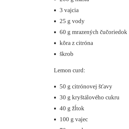
3 vajcia
25 g vody
60 g mrazených čučoriedok
kôra z citróna
škrob
Lemon curd:
50 g citrónovej šťavy
30 g kryštálového cukru
40 g žĺtok
100 g vajec