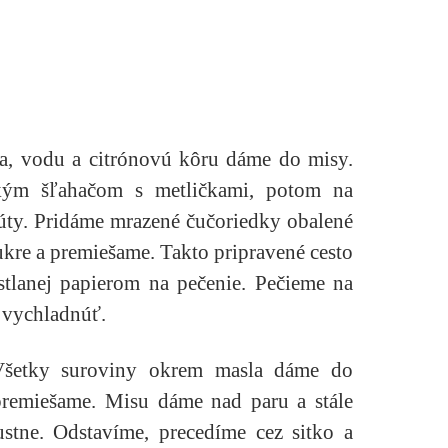
a, vodu a citrónovú kôru dáme do misy.
ckým šľahačom s metličkami, potom na
núty. Pridáme mrazené čučoriedky obalené
kre a premiešame. Takto pripravené cesto
tlanej papierom na pečenie. Pečieme na
 vychladnúť.
 Všetky suroviny okrem masla dáme do
remiešame. Misu dáme nad paru a stále
tne. Odstavíme, precedíme cez sitko a