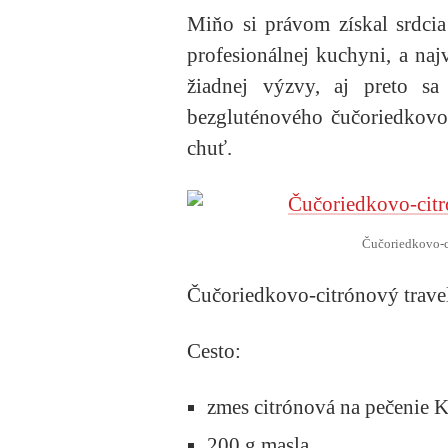
Miňo si právom získal srdci
profesionálnej kuchyni, a naj
žiadnej výzvy, aj preto s
bezgluténového čučoriedkovo-
chuť.
Čučoriedkovo-c
Čučoriedkovo-citrónový trave
Cesto:
zmes citrónová na pečenie K
200 g masla