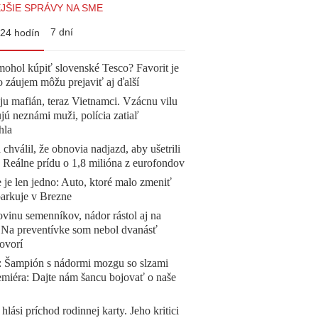
JŠIE SPRÁVY NA SME
7 dní
24 hodín
mohol kúpiť slovenské Tesco? Favorit je
o záujem môžu prejaviť aj ďalší
 ju mafián, teraz Vietnamci. Vzácnu vilu
ú neznámi muži, polícia zatiaľ
hla
 chválil, že obnovia nadjazd, aby ušetrili
e. Reálne prídu o 1,8 milióna z eurofondov
 je len jedno: Auto, ktoré malo zmeniť
parkuje v Brezne
vinu semenníkov, nádor rástol aj na
. Na preventívke som nebol dvanásť
ovorí
Šampión s nádormi mozgu so slzami
emiéra: Dajte nám šancu bojovať o naše
 hlási príchod rodinnej karty. Jeho kritici