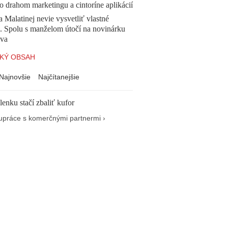
o drahom marketingu a cintoríne aplikácií
a Malatinej nevie vysvetliť vlastné
a. Spolu s manželom útočí na novinárku
va
KÝ OBSAH
Najnovšie
Najčítanejšie
enku stačí zbaliť kufor
upráce s komerčnými partnermi ›