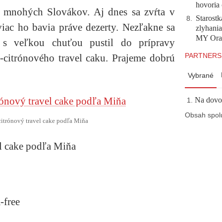
hovoria 
a mnohých Slovákov. Aj dnes sa zvŕta v
Starostk
8
.
viac ho bavia práve dezerty. Nezľakne sa
zlyhani
MY Ora
a s veľkou chuťou pustil do prípravy
PARTNERS
citrónového travel caku. Prajeme dobrú
Vybrané
Na dovol
Obsah spol
itrónový travel cake podľa Miňa
l cake podľa Miňa
-free