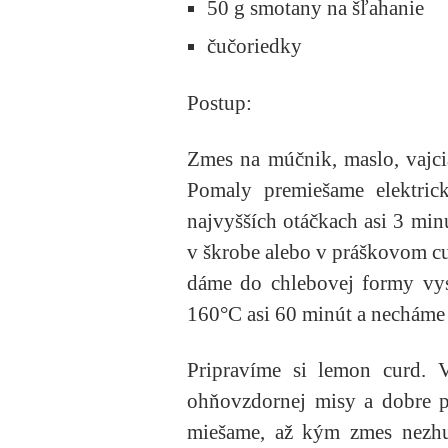
50 g smotany na šľahanie
čučoriedky
Postup:
Zmes na múčnik, maslo, vajci
Pomaly premiešame elektri
najvyšších otáčkach asi 3 mi
v škrobe alebo v práškovom cu
dáme do chlebovej formy vys
160°C asi 60 minút a necháme
Pripravíme si lemon curd.
ohňovzdornej misy a dobre p
miešame, až kým zmes nezhus