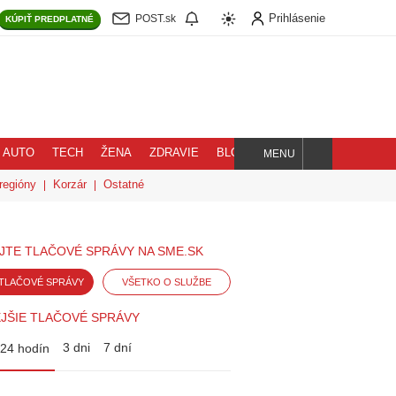
Prihlásenie
POST.sk
KÚPIŤ
PREDPLATNÉ
AUTO
TECH
ŽENA
ZDRAVIE
BLOG
MENU
Hľadaj
regióny
Korzár
Ostatné
JTE TLAČOVÉ SPRÁVY NA SME.SK
TLAČOVÉ SPRÁVY
VŠETKO O SLUŽBE
JŠIE TLAČOVÉ SPRÁVY
3 dni
7 dní
24 hodín