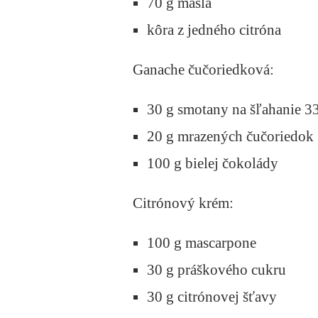
70 g masla
kôra z jedného citróna
Ganache čučoriedková:
30 g smotany na šľahanie 3
20 g mrazených čučoriedok
100 g bielej čokolády
Citrónový krém:
100 g mascarpone
30 g práškového cukru
30 g citrónovej šťavy