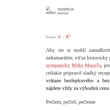
INZERCIA
Inzercia
+
A
-
A
Písmo:
|
Aby ste si mohli zamaškrti
nekamarátite, víťaz historicky 
sympatický Miňo Macuľa
, pr
celiakie pripravil sladký rece
vrátane bezlepkového a bez
nájdete vždy za výhodnú cenu
Pečiem, pečieš, pečieme