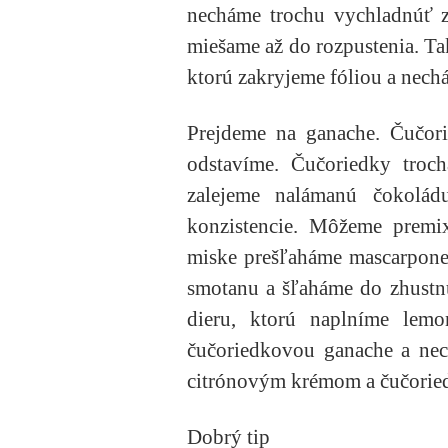
necháme trochu vychladnúť z
miešame až do rozpustenia. T
ktorú zakryjeme fóliou a nech
Prejdeme na ganache. Čučor
odstavíme. Čučoriedky troc
zalejeme nalámanú čokolád
konzistencie. Môžeme prem
miske prešľaháme mascarpone
smotanu a šľaháme do zhustn
dieru, ktorú naplníme lem
čučoriedkovou ganache a ne
citrónovým krémom a čučorie
Dobrý tip