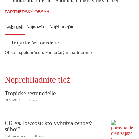
pobláznila internet. Spomína babku, srnky a sneh
PARTNERSKÝ OBSAH
Najnovšie
Najčítanejšie
Vybrané
Tropické šestonedelie
Obsah spolupráce s komerčnými partnermi ›
Neprehliadnite tiež
Tropické šestonedelie
INZERCIA
7. aug
CK vs. lowcost: kto vyhráva cenový
súboj?
TIP travel, a.s.
6. aug