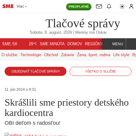
Viac
PREDPLATNÉ
Tlačové správy
Sobota, 8. august, 2026
| Meniny má
Oskar
℃
SME.SK
SME MINÚTA
DOMOV
REGIÓNY
INDEX
SVET
29
MENU
O službe
Technológie
Obchod
Zdravie
Žena, šport, rodina
Life style
B
OBJEDNAŤ TLAČOVÉ SPRÁVY
VŠETKO O SLUŽBE
11. jún 2024 o 9:31
Skrášlili sme priestory detského
kardiocentra
OBI deťom s radosťou!