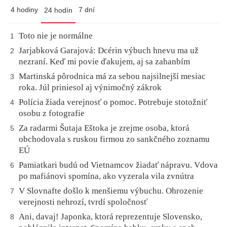
4 hodiny
7 dní
24 hodín
Toto nie je normálne
1
Jarjabková Garajová: Dcérin výbuch hnevu ma už
2
nezraní. Keď mi povie ďakujem, aj sa zahanbím
Martinská pôrodnica má za sebou najsilnejší mesiac
3
roka. Júl priniesol aj výnimočný zákrok
Polícia žiada verejnosť o pomoc. Potrebuje stotožniť
4
osobu z fotografie
Za radarmi Šutaja Eštoka je zrejme osoba, ktorá
5
obchodovala s ruskou firmou zo sankčného zoznamu
EÚ
Pamiatkari budú od Vietnamcov žiadať nápravu. Vdova
6
po mafiánovi spomína, ako vyzerala vila zvnútra
V Slovnafte došlo k menšiemu výbuchu. Ohrozenie
7
verejnosti nehrozí, tvrdí spoločnosť
Ani, davaj! Japonka, ktorá reprezentuje Slovensko,
8