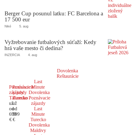
Berger Cup posunul latku: FC Barcelona a
17 500 eur
Niké
5. aug
Vyžrebovanie futbalových súťaží: Kedy
hrá vaše mesto či dedina?
INZERCIA
4. aug
Dovolenka
Reštaurácie
Last
Poznávacie
Poznávacie
Minute
zájazdy
zájazdy
Dovolenka
Taliansko
Turecko
Poznávacie
už
už
zájazdy
od
od
Last
699
599
Minute
€
€
Turecko
Dovolenka
Maldivy