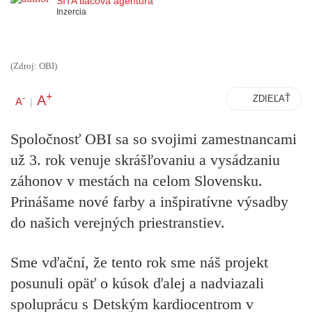
SITA tlačová agentúra
Inzercia
(Zdroj: OBI)
+
A
-
ZDIEĽAŤ
A
|
Spoločnosť OBI sa so svojimi zamestnancami
už 3. rok venuje skrášľovaniu a vysádzaniu
záhonov v mestách na celom Slovensku.
Prinášame nové farby a inšpiratívne výsadby
do našich verejných priestranstiev.
Sme vďační, že tento rok sme náš projekt
posunuli opäť o kúsok ďalej a nadviazali
spoluprácu s Detským kardiocentrom v