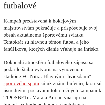
futbalové
Kampaň predstavená k hokejovým
majstrovstvám pokračuje a prispôsobuje svoj
obsah aktuálnemu športovému sviatku.
Tentokrát sú hlavnou témou futbal a jeho
fanúšikova, ktorých dianie vťahuje na ihrisko.
Dokonalú atmosféru futbalového zápasu sa
podarilo štábu vytvoriť na vynovenom
štadióne FC Nitra. Hlavnými "hviezdami"
športového spotu
sú už známi bufetári, ktorí sú
ústrednými postavami tohtoročných kampaní k
TIPOSBETu. Mara a Adrián vnášajú na
trávnik už tradične humor a tentokrát aj