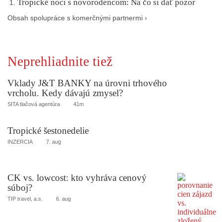
Tropické noci s novorodencom: Na čo si dať pozor
Obsah spolupráce s komerčnými partnermi ›
Neprehliadnite tiež
Vklady J&T BANKY na úrovni trhového
vrcholu. Kedy dávajú zmysel?
SITA tlačová agentúra
41m
Tropické šestonedelie
INZERCIA
7. aug
CK vs. lowcost: kto vyhráva cenový
súboj?
TIP travel, a.s.
6. aug