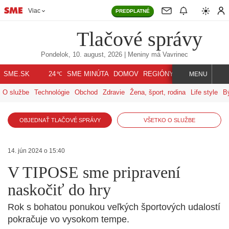
Viac
PREDPLATNÉ
Tlačové správy
Pondelok, 10. august, 2026
| Meniny má
Vavrinec
℃
SME.SK
SME MINÚTA
DOMOV
REGIÓNY
INDEX
SVET
24
MENU
O službe
Technológie
Obchod
Zdravie
Žena, šport, rodina
Life style
B
OBJEDNAŤ TLAČOVÉ SPRÁVY
VŠETKO O SLUŽBE
14. jún 2024 o 15:40
V TIPOSE sme pripravení
naskočiť do hry
Rok s bohatou ponukou veľkých športových udalostí
pokračuje vo vysokom tempe.