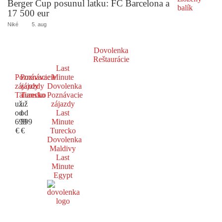
Berger Cup posunul latku: FC Barcelona a
17 500 eur
Niké
5. aug
Dovolenka
Reštaurácie
Last
Poznávacie
Poznávacie
Minute
zájazdy
zájazdy
Dovolenka
Taliansko
Turecko
Poznávacie
už
už
zájazdy
od
od
Last
699
599
Minute
€
€
Turecko
Dovolenka
Maldivy
Last
Minute
Egypt