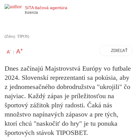
SITA tlačová agentúra
Inzercia
(Zdroj: TIPOS)
+
A
-
ZDIEĽAŤ
A
|
Dnes začínajú Majstrovstvá Európy vo futbale
2024. Slovenskí reprezentanti sa pokúsia, aby
z jednomesačného dobrodružstva "ukrojili" čo
najviac. Každý zápas je príležitosťou na
športový zážitok plný radosti. Čaká nás
množstvo napínavých zápasov a pre tých,
ktorí chcú "naskočiť do hry" je tu ponuka
športových stávok TIPOSBET.