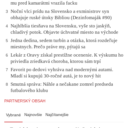
mu pred kamarátmi vrazila facku
Noční vlci prídu na Slovensko a exministrov syn
3
obhajuje ruské útoky Bibliou (Dezinfomaják #90)
Najhlbšia tiesňava na Slovensku, vyše sto jaskýň,
4
chladivý potok. Objavte úchvatné miesto na východe
Jedna dedina, sedem turbín a otázka, ktorá rozdeľuje
5
miestnych. Prečo práve my, pýtajú sa
Lekár z Oravy získal prestížne ocenenie. K výskumu ho
6
priviedla zriedkavá choroba, ktorou sám trpí
Favorit po dedovi vyhráva nad modernými autami.
7
Mladí si kupujú 30-ročné autá, je to nový hit
Smutná správa: Náhle a nečakane zomrel predseda
8
futbalového klubu
PARTNERSKÝ OBSAH
Najnovšie
Najčítanejšie
Vybrané