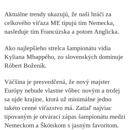
Aktuálne trendy ukazujú, že
naši hráči za
celkového víťaza ME tipujú tím Nemecka,
nasleduje tím Francúzska a potom Anglicka.
Ako najlepšieho strelca šampionátu vidia
Kyliana Mbappého,
zo slovenských dominuje
Róbert Boženík.
Väčšina je presvedčená, že nový majster
Európy nebude vlastne vôbec novým a trofej
sa ujde krajine, ktorá už minimálne jedno
takéto cenné víťazstvo má. Zatiaľ najviac
tipovaným je otvárací zápas šampionátu medzi
Nemeckom a Škótskom s jasným favoritom.