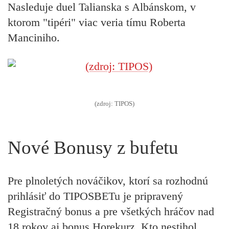
Nasleduje duel Talianska s Albánskom, v
ktorom "tipéri" viac veria tímu Roberta
Manciniho.
(zdroj: TIPOS)
Nové Bonusy z bufetu
Pre plnoletých nováčikov, ktorí sa rozhodnú
prihlásiť do TIPOSBETu je pripravený
Registračný bonus a pre všetkých hráčov nad
18 rokov aj bonus Horekurz. Kto nestihol