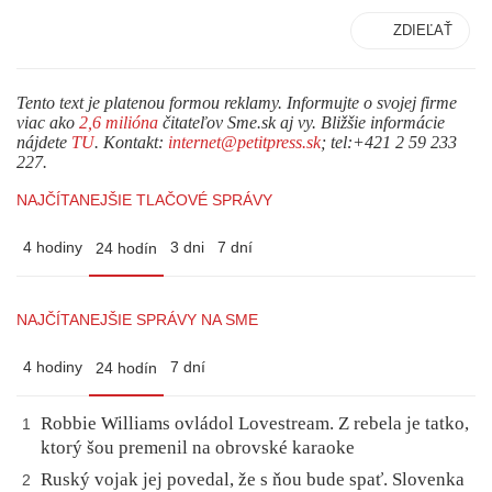
ZDIEĽAŤ
Tento text je platenou formou reklamy. Informujte o svojej firme
viac ako
2,6 milióna
čitateľov Sme.sk aj vy. Bližšie informácie
nájdete
TU
. Kontakt:
internet@petitpress.sk
; tel:+421 2 59 233
227.
NAJČÍTANEJŠIE TLAČOVÉ SPRÁVY
4 hodiny
3 dni
7 dní
24 hodín
NAJČÍTANEJŠIE SPRÁVY NA SME
4 hodiny
7 dní
24 hodín
Robbie Williams ovládol Lovestream. Z rebela je tatko,
1
ktorý šou premenil na obrovské karaoke
Ruský vojak jej povedal, že s ňou bude spať. Slovenka
2