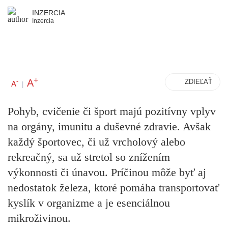
INZERCIA
Inzercia
+
A
-
ZDIEĽAŤ
A
|
Pohyb, cvičenie či šport majú pozitívny vplyv
na orgány, imunitu a duševné zdravie. Avšak
každý športovec, či už vrcholový alebo
rekreačný, sa už stretol so znížením
výkonnosti či únavou. Príčinou môže byť aj
nedostatok železa, ktoré pomáha transportovať
kyslík v organizme a je esenciálnou
mikroživinou.