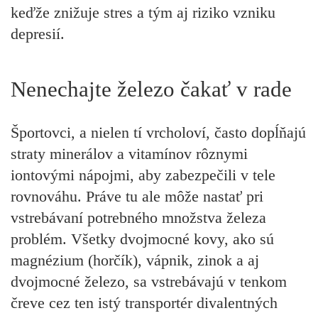
keďže znižuje stres a tým aj riziko vzniku
depresií.
Nenechajte železo čakať v rade
Športovci, a nielen tí vrcholoví, často dopĺňajú
straty minerálov a vitamínov rôznymi
iontovými nápojmi, aby zabezpečili v tele
rovnováhu. Práve tu ale môže nastať pri
vstrebávaní potrebného množstva železa
problém. Všetky dvojmocné kovy, ako sú
magnézium (horčík), vápnik, zinok a aj
dvojmocné železo, sa vstrebávajú v tenkom
čreve cez ten istý transportér divalentných