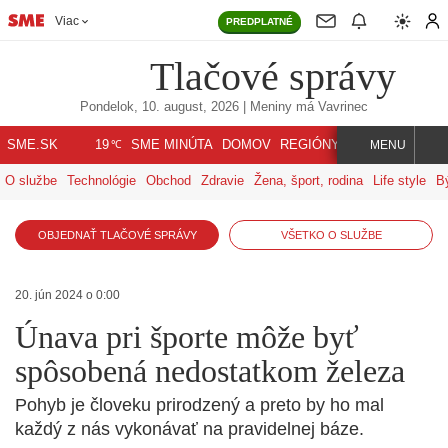
Viac
PREDPLATNÉ
Tlačové správy
Pondelok, 10. august, 2026
| Meniny má
Vavrinec
℃
SME.SK
SME MINÚTA
DOMOV
REGIÓNY
INDEX
SVET
19
MENU
O službe
Technológie
Obchod
Zdravie
Žena, šport, rodina
Life style
B
OBJEDNAŤ TLAČOVÉ SPRÁVY
VŠETKO O SLUŽBE
20. jún 2024 o 0:00
Únava pri športe môže byť
spôsobená nedostatkom železa
Pohyb je človeku prirodzený a preto by ho mal
každý z nás vykonávať na pravidelnej báze.