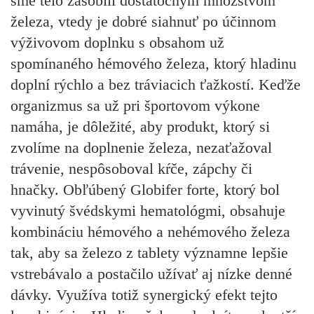
sme telo zásobili dostatočným množstvom
železa, vtedy je dobré siahnuť po účinnom
výživovom doplnku s obsahom už
spomínaného hémového železa, ktorý hladinu
doplní rýchlo a bez tráviacich ťažkostí. Keďže
organizmus sa už pri športovom výkone
namáha, je dôležité, aby produkt, ktorý si
zvolíme na doplnenie železa, nezaťažoval
trávenie, nespôsoboval kŕče, zápchy či
hnačky. Obľúbený Globifer forte, ktorý bol
vyvinutý švédskymi hematológmi, obsahuje
kombináciu hémového a nehémového železa
tak, aby sa železo z tablety významne lepšie
vstrebávalo a postačilo užívať aj nízke denné
dávky. Využíva totiž synergický efekt tejto