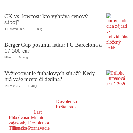
CK vs. lowcost: kto vyhráva cenový
súboj?
TIP travel, a.s.
6. aug
Berger Cup posunul latku: FC Barcelona a
17 500 eur
Niké
5. aug
Vyžrebovanie futbalových súťaží: Kedy
hrá vaše mesto či dedina?
INZERCIA
4. aug
Dovolenka
Reštaurácie
Last
Poznávacie
Poznávacie
Minute
zájazdy
zájazdy
Dovolenka
Taliansko
Turecko
Poznávacie