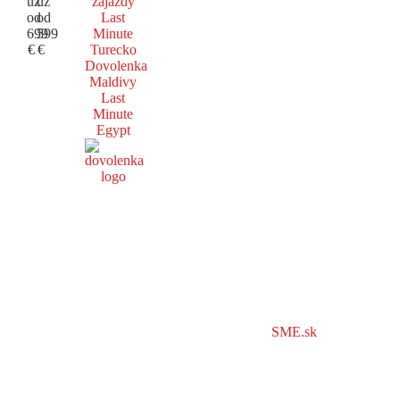
už
už
zájazdy
od
od
Last
699
599
Minute
€
€
Turecko
Dovolenka
Maldivy
Last
Minute
Egypt
SME.sk