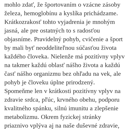
mohlo zdať, že športovaním o vzácne zásoby
železa, hemoglobínu a kyslíka prichádzame.
Krátkozrakosť tohto vyjadrenia je mnohým
jasná, ale pre ostatných to s radosťou
objasníme. Pravidelný pohyb, cvičenie a šport
by mali byť neoddeliteľnou súčasťou života
každého človeka. Nielenže má pozitívny vplyv
na takmer každú oblasť nášho života a každú
časť nášho organizmu bez ohľadu na vek, ale
pohyb je človeku úplne prirodzený.
Spomeňme len v krátkosti pozitívny vplyv na
zdravie srdca, pľúc, krvného obehu, podporu
kvalitného spánku, silnú imunitu a zlepšenie
metabolizmu. Okrem fyzickej stránky
priaznivo vplýva aj na naše duševné zdravie,