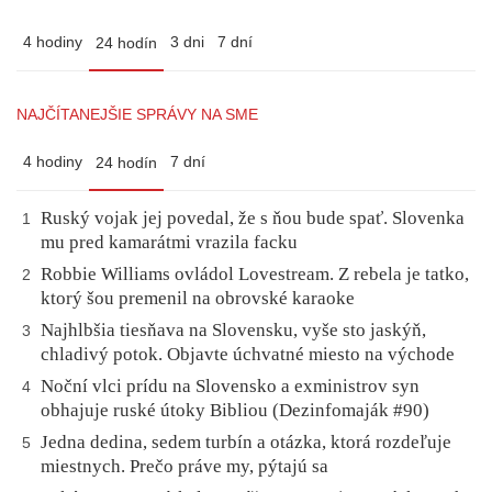
4 hodiny
3 dni
7 dní
24 hodín
NAJČÍTANEJŠIE SPRÁVY NA SME
4 hodiny
7 dní
24 hodín
Ruský vojak jej povedal, že s ňou bude spať. Slovenka
1
mu pred kamarátmi vrazila facku
Robbie Williams ovládol Lovestream. Z rebela je tatko,
2
ktorý šou premenil na obrovské karaoke
Najhlbšia tiesňava na Slovensku, vyše sto jaskýň,
3
chladivý potok. Objavte úchvatné miesto na východe
Noční vlci prídu na Slovensko a exministrov syn
4
obhajuje ruské útoky Bibliou (Dezinfomaják #90)
Jedna dedina, sedem turbín a otázka, ktorá rozdeľuje
5
miestnych. Prečo práve my, pýtajú sa