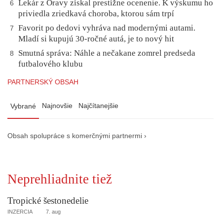
Lekár z Oravy získal prestížne ocenenie. K výskumu ho
6
priviedla zriedkavá choroba, ktorou sám trpí
Favorit po dedovi vyhráva nad modernými autami.
7
Mladí si kupujú 30-ročné autá, je to nový hit
Smutná správa: Náhle a nečakane zomrel predseda
8
futbalového klubu
PARTNERSKÝ OBSAH
Najnovšie
Najčítanejšie
Vybrané
Obsah spolupráce s komerčnými partnermi ›
Neprehliadnite tiež
Tropické šestonedelie
INZERCIA
7. aug