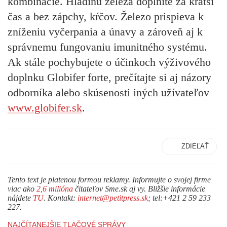
kombinácie. Hladinu železa doplníte za kratší
čas a bez zápchy, kŕčov. Železo prispieva k
zníženiu vyčerpania a únavy a zároveň aj k
správnemu fungovaniu imunitného systému.
Ak stále pochybujete o účinkoch výživového
doplnku Globifer forte, prečítajte si aj názory
odborníka alebo skúsenosti iných užívateľov
www.globifer.sk
.
ZDIEĽAŤ
Tento text je platenou formou reklamy. Informujte o svojej firme
viac ako
2,6 milióna
čitateľov Sme.sk aj vy. Bližšie informácie
nájdete
TU
. Kontakt:
internet@petitpress.sk
; tel:+421 2 59 233
227.
NAJČÍTANEJŠIE TLAČOVÉ SPRÁVY