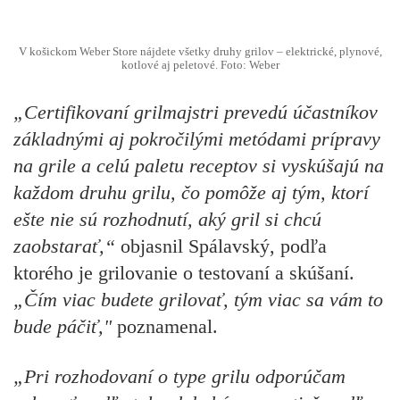
V košickom Weber Store nájdete všetky druhy grilov – elektrické, plynové,
kotlové aj peletové. Foto: Weber
„Certifikovaní grilmajstri prevedú účastníkov
základnými aj pokročilými metódami prípravy
na grile a celú paletu receptov si vyskúšajú na
každom druhu grilu, čo pomôže aj tým, ktorí
ešte nie sú rozhodnutí, aký gril si chcú
zaobstarať,“
objasnil Spálavský, podľa
ktorého je grilovanie o testovaní a skúšaní.
„Čím viac budete grilovať, tým viac sa vám to
bude páčiť,"
poznamenal.
„Pri rozhodovaní o type grilu odporúčam