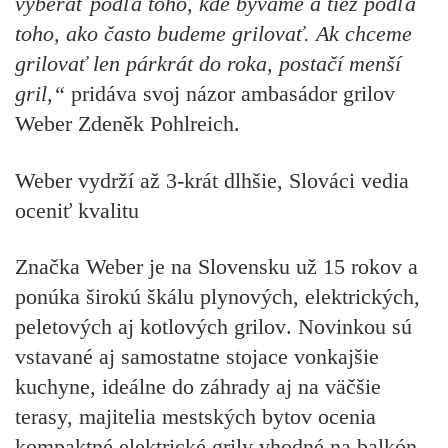
vyberať podľa toho, kde bývame a tiež podľa
toho, ako často budeme grilovať. Ak chceme
grilovať len párkrát do roka, postačí menší
gril,“
pridáva svoj názor ambasádor grilov
Weber Zdeněk Pohlreich.
Weber vydrží až 3-krát dlhšie, Slováci vedia
oceniť kvalitu
Značka Weber je
na Slovensku už 15 rokov a
ponúka širokú škálu plynových, elektrických,
peletových aj kotlových grilov
. Novinkou sú
vstavané aj samostatne stojace vonkajšie
kuchyne, ideálne do záhrady aj na väčšie
terasy, majitelia mestských bytov ocenia
kompaktné elektrické grily vhodné na balkón