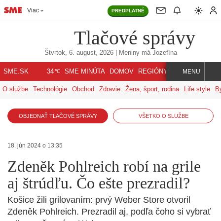
Viac
PREDPLATNÉ
Tlačové správy
Štvrtok, 6. august, 2026
| Meniny má
Jozefína
℃
SME.SK
SME MINÚTA
DOMOV
REGIÓNY
INDEX
SVET
34
MENU
O službe
Technológie
Obchod
Zdravie
Žena, šport, rodina
Life style
B
OBJEDNAŤ TLAČOVÉ SPRÁVY
VŠETKO O SLUŽBE
18. jún 2024 o 13:35
Zdeněk Pohlreich robí na grile
aj štrúdľu. Čo ešte prezradil?
Košice žili grilovaním: prvý Weber Store otvoril
Zdeněk Pohlreich. Prezradil aj, podľa čoho si vybrať