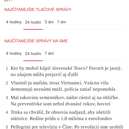
NAJČÍTANEJŠIE TLAČOVÉ SPRÁVY
4 hodiny
3 dni
7 dní
24 hodín
NAJČÍTANEJŠIE SPRÁVY NA SME
4 hodiny
7 dní
24 hodín
Kto by mohol kúpiť slovenské Tesco? Favorit je jasný,
1
no záujem môžu prejaviť aj ďalší
Vlastnil ju mafián, teraz Vietnamci. Vzácnu vilu
2
demontujú neznámi muži, polícia zatiaľ nepomohla
Mal rakovinu semenníkov, nádor rástol aj na obličke.
3
Na preventívke som nebol dvanásť rokov, hovorí
Trnka sa chválil, že obnovia nadjazd, aby ušetrili
4
státisíce. Reálne prídu o 1,8 milióna z eurofondov
Pellegrini pre televíziu v Číne: Po revolúcii sme urobili
5