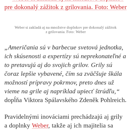
Weber si zakladá aj na množstve doplnkov pre dokonalý zážitok
z grilovania. Foto: Weber
„Američania sú v barbecue
svetová jednotka
,
ich skúsenosti a expertízy sú neprekonateľné a
to pretavujú aj do svojich grilov.
Grily sú
čoraz lepšie vybavené, čím sa zväčšuje škála
možností prípravy pokrmov, preto dnes už
vieme na grile aj napríklad upiecť štrúdľu
,“
dopĺňa Viktora Spálavského Zdeněk Pohlreich.
Pravidelnými inováciami prechádzajú aj grily
a doplnky
Weber
, takže aj ich majitelia sa