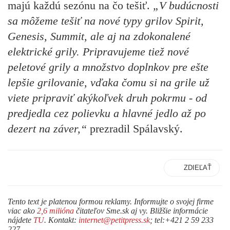
majú každú sezónu na čo tešiť.
„V budúcnosti
sa môžeme tešiť na nové typy grilov Spirit,
Genesis, Summit, ale aj na zdokonalené
elektrické grily. Pripravujeme tiež nové
peletové grily a množstvo doplnkov pre ešte
lepšie grilovanie, vďaka čomu si na grile už
viete pripraviť akýkoľvek druh pokrmu - od
predjedla cez polievku a hlavné jedlo až po
dezert na záver,“
prezradil Spálavský.
ZDIEĽAŤ
Tento text je platenou formou reklamy. Informujte o svojej firme
viac ako
2,6 milióna
čitateľov Sme.sk aj vy. Bližšie informácie
nájdete
TU
. Kontakt:
internet@petitpress.sk
; tel:+421 2 59 233
227.