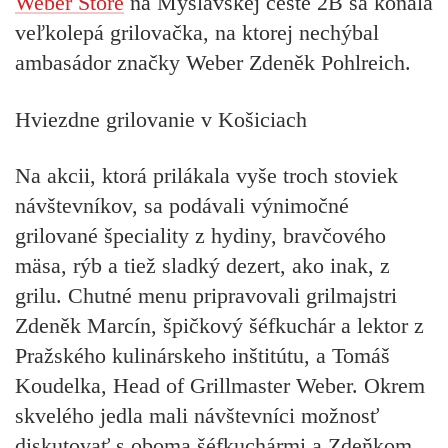
Weber Store
na Myslavskej ceste 2B sa konala
veľkolepá grilovačka, na ktorej nechýbal
ambasádor značky Weber Zdeněk Pohlreich.
Hviezdne grilovanie v Košiciach
Na akcii, ktorá prilákala vyše troch stoviek
návštevníkov, sa podávali výnimočné
grilované špeciality z hydiny, bravčového
mäsa, rýb a tiež
sladký dezert, ako inak, z
grilu
. Chutné menu pripravovali
grilmajstri
Zdeněk Marcín
, špičkový šéfkuchár a lektor z
Pražského kulinárskeho inštitútu, a
Tomáš
Koudelka
, Head of Grillmaster Weber. Okrem
skvelého jedla mali návštevníci možnosť
diskutovať s oboma šéfkuchármi a
Zdeňkom