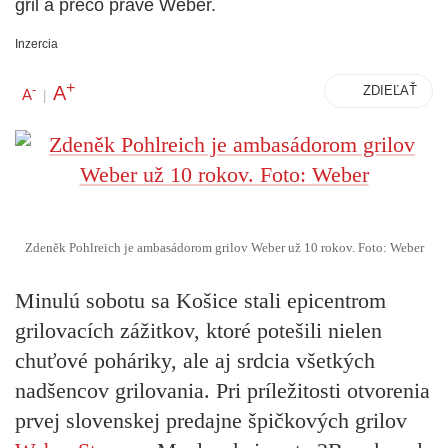
gril a prečo práve Weber.
Inzercia
+
A
-
ZDIEĽAŤ
A
|
Zdeněk Pohlreich je ambasádorom grilov Weber už 10 rokov. Foto: Weber
Minulú sobotu sa Košice stali epicentrom
grilovacích zážitkov, ktoré potešili nielen
chuťové poháriky, ale aj srdcia všetkých
nadšencov grilovania. Pri príležitosti otvorenia
prvej slovenskej predajne špičkových grilov