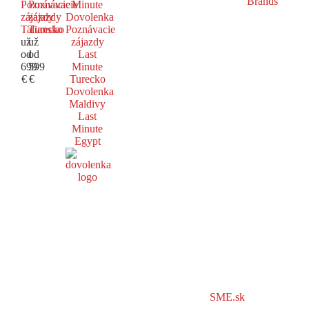
Poznávacie
Poznávacie
Minute
zájazdy
zájazdy
Dovolenka
Taliansko
Turecko
Poznávacie
už
už
zájazdy
od
od
Last
699
599
Minute
€
€
Turecko
Dovolenka
Maldivy
Last
Minute
Egypt
SME.sk