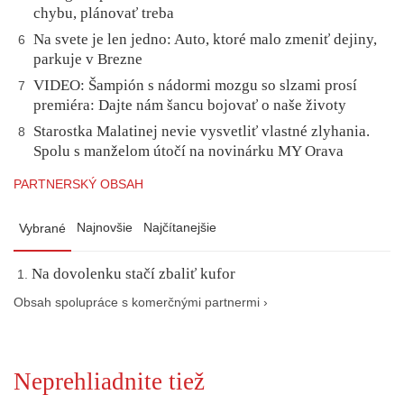
chybu, plánovať treba
Na svete je len jedno: Auto, ktoré malo zmeniť dejiny,
6
parkuje v Brezne
VIDEO: Šampión s nádormi mozgu so slzami prosí
7
premiéra: Dajte nám šancu bojovať o naše životy
Starostka Malatinej nevie vysvetliť vlastné zlyhania.
8
Spolu s manželom útočí na novinárku MY Orava
PARTNERSKÝ OBSAH
Najnovšie
Najčítanejšie
Vybrané
Na dovolenku stačí zbaliť kufor
Obsah spolupráce s komerčnými partnermi ›
Neprehliadnite tiež