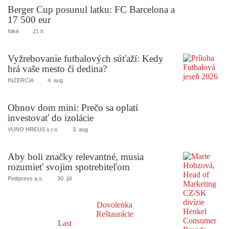
Berger Cup posunul latku: FC Barcelona a
17 500 eur
Niké
21 h
Vyžrebovanie futbalových súťaží: Kedy
hrá vaše mesto či dedina?
INZERCIA
4. aug
Obnov dom mini: Prečo sa oplatí
investovať do izolácie
VUNO HREUS s.r.o.
3. aug
Aby boli značky relevantné, musia
rozumieť svojim spotrebiteľom
Petitpress a.s.
30. júl
Dovolenka
Reštaurácie
Last