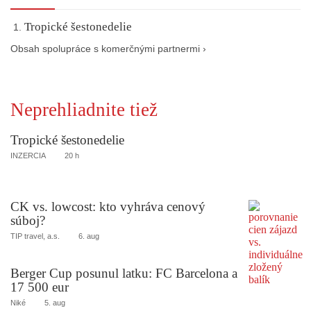
Tropické šestonedelie
Obsah spolupráce s komerčnými partnermi ›
Neprehliadnite tiež
Tropické šestonedelie
INZERCIA
20 h
CK vs. lowcost: kto vyhráva cenový
súboj?
TIP travel, a.s.
6. aug
Berger Cup posunul latku: FC Barcelona a
17 500 eur
Niké
5. aug