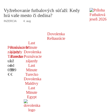
Vyžrebovanie futbalových súťaží: Kedy
hrá vaše mesto či dedina?
INZERCIA
4. aug
Dovolenka
Reštaurácie
Last
Poznávacie
Poznávacie
Minute
zájazdy
zájazdy
Dovolenka
Taliansko
Turecko
Poznávacie
už
už
zájazdy
od
od
Last
699
599
Minute
€
€
Turecko
Dovolenka
Maldivy
Last
Minute
Egypt