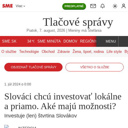
Viac
PREDPLATNÉ
Tlačové správy
Piatok, 7. august, 2026
| Meniny má
Štefánia
℃
SME.SK
SME MINÚTA
DOMOV
REGIÓNY
INDEX
SVET
34
MENU
O službe
Technológie
Obchod
Zdravie
Žena, šport, rodina
Life style
B
OBJEDNAŤ TLAČOVÉ SPRÁVY
VŠETKO O SLUŽBE
1. júl 2024 o 0:00
Slováci chcú investovať lokálne
a priamo. Aké majú možnosti?
Investuje (len) štvrtina Slovákov