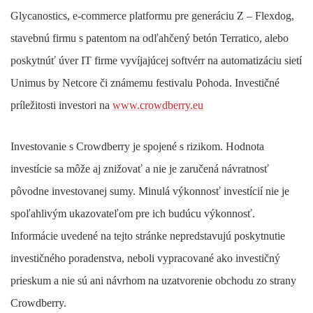
Glycanostics, e-commerce platformu pre generáciu Z – Flexdog,
stavebnú firmu s patentom na odľahčený betón Terratico, alebo
poskytnúť úver IT firme vyvíjajúcej softvérr na automatizáciu sietí
Unimus by Netcore či známemu festivalu Pohoda. Investičné
príležitosti investori na
www.crowdberry.eu
Investovanie s Crowdberry je spojené s rizikom. Hodnota
investície sa môže aj znižovať a nie je zaručená návratnosť
pôvodne investovanej sumy. Minulá výkonnosť investícií nie je
spoľahlivým ukazovateľom pre ich budúcu výkonnosť.
Informácie uvedené na tejto stránke nepredstavujú poskytnutie
investičného poradenstva, neboli vypracované ako investičný
prieskum a nie sú ani návrhom na uzatvorenie obchodu zo strany
Crowdberry.