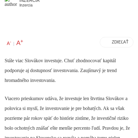
INZERCIA
Inzercia
+
A
-
ZDIEĽAŤ
A
|
Stále viac Slovákov investuje. Chuť zhodnocovať kapitál
podporuje aj dostupnosť investovania. Zaujímavý je trend
hromadného investovania.
Viacero prieskumov udáva, že investuje len štvrtina Slovákov a
polovica si myslí, že investovanie je pre bohatých. Ak sa však
pozrieme pár rokov späť do histórie zistíme, že investičné riziko
bolo ochotných znášať ešte menšie percento ľudí. Pravdou je, že
investovanie na Slovensku sa rozvíja a pomáha tomu nielen