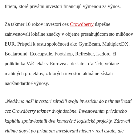
firiem, ktoré privátni investori financujú výmenou za výnos.
Za takmer 10 rokov investori cez
Crowdberry
úspešne
zainvestovali lokálne značky v objeme presahujúcom sto miliónov
EUR. Prispeli k rastu spoločností ako GymBeam, MultiplexDX,
Boataround, Ecocapsule, Footshop, Refresher, Isadore, či
poliklinika Váš lekár v Eurovea a desiatok ďalších, vrátane
realitných projektov, z ktorých investori aktuálne získali
nadštandardné výnosy.
„
Nedávno naši investori zúročili svoju investíciu do nehnuteľností
cez Crowdberry takmer dvojnásobne. Investovaním privátneho
kapitálu spoluvlastnili dva komerčné logistické projekty. Zároveň
vidíme dopyt po priamom investovaní nielen v real estate, ale