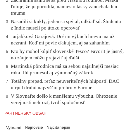
Zachránila samu seba pred vlastnou rodinou. Matka
2
ľutuje, že ju porodila, namiesto lásky zanechala len
traumu
Nasadili si kukly, jeden sa spýtal, odkiaľ sú. Študenta
3
z Indie museli po útoku operovať
Jarjabková Garajová: Dcérin výbuch hnevu ma už
4
nezraní. Keď mi povie ďakujem, aj sa zahanbím
Kto by mohol kúpiť slovenské Tesco? Favorit je jasný,
5
no záujem môžu prejaviť aj ďalší
Martinská pôrodnica má za sebou najsilnejší mesiac
6
roka. Júl priniesol aj výnimočný zákrok
Totálny prepad, reťaz neuveriteľných hlúpostí. DAC
7
utrpel druhú najvyššiu prehru v Európe
V Slovnafte došlo k menšiemu výbuchu. Ohrozenie
8
verejnosti nehrozí, tvrdí spoločnosť
PARTNERSKÝ OBSAH
Najnovšie
Najčítanejšie
Vybrané