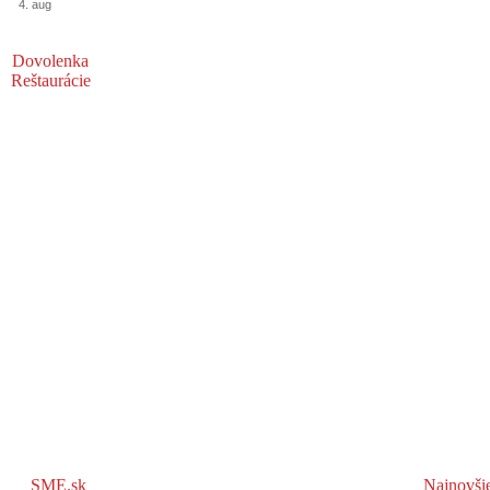
4. aug
Dovolenka
Reštaurácie
SME.sk
Najnovši