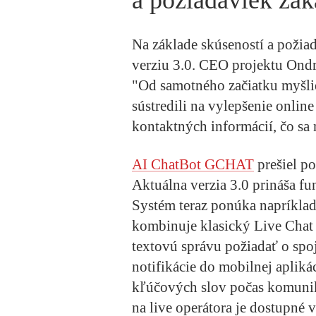
a požiadaviek zá
Na základe skúseností a požia
verziu 3.0. CEO projektu Ondr
"Od samotného začiatku myšli
sústredili na vylepšenie onli
kontaktných informácií, čo sa 
AI ChatBot GCHAT
prešiel p
Aktuálna verzia 3.0 prináša fu
Systém teraz ponúka napríklad
kombinuje klasický Live Chat 
textovú správu požiadať o spoj
notifikácie do mobilnej apliká
kľúčových slov počas komuniká
na live operátora je dostupné v