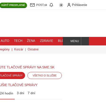
Prihlásenie
POST.sk
KÚPIŤ
PREDPLATNÉ
AUTO
TECH
ŽENA
ZDRAVIE
BLOG
MENU
Hľadaj
regióny
Korzár
Ostatné
JTE TLAČOVÉ SPRÁVY NA SME.SK
TLAČOVÉ SPRÁVY
VŠETKO O SLUŽBE
JŠIE TLAČOVÉ SPRÁVY
3 dni
7 dní
24 hodín