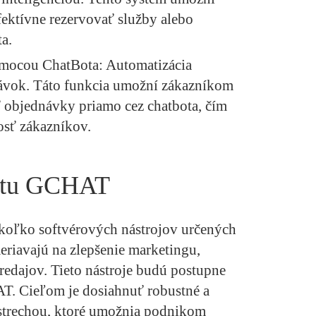
ektívne rezervovať služby alebo
a.
omocou ChatBota:
Automatizácia
ávok. Táto funkcia umožní zákazníkom
ť objednávky priamo cez chatbota, čím
osť zákazníkov.
ktu GCHAT
ekoľko softvérových nástrojov určených
eriavajú na zlepšenie marketingu,
redajov. Tieto nástroje budú postupne
T. Cieľom je dosiahnuť robustné a
 strechou, ktoré umožnia podnikom