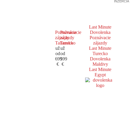
INZERCIA
Last Minute
Poznávacie
Poznávacie
Dovolenka
zájazdy
zájazdy
Poznávacie
Taliansko
Turecko
zájazdy
už
už
Last Minute
od
od
Turecko
699
599
Dovolenka
€
€
Maldivy
Last Minute
Egypt