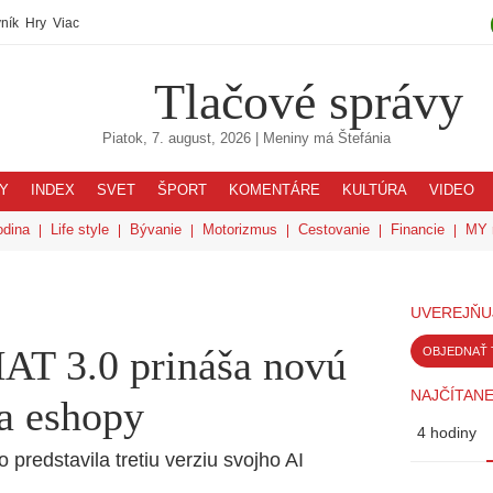
ník
Hry
Viac
Tlačové správy
Piatok, 7. august, 2026
| Meniny má
Štefánia
Y
INDEX
SVET
ŠPORT
KOMENTÁRE
KULTÚRA
VIDEO
odina
Life style
Bývanie
Motorizmus
Cestovanie
Financie
MY 
UVEREJŇU
AT 3.0 prináša novú
OBJEDNAŤ 
NAJČÍTANE
 a eshopy
4 hodiny
redstavila tretiu verziu svojho AI