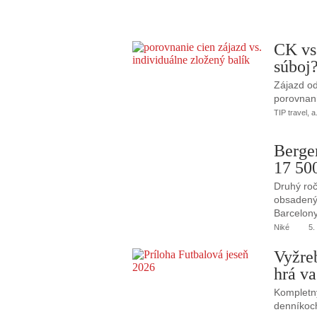
CK vs
súboj
Zájazd od
porovnani
TIP travel, a
Berge
17 50
Druhý roč
obsadený 
Barcelony
Niké
5.
Vyžre
hrá va
Kompletný
denníkoc