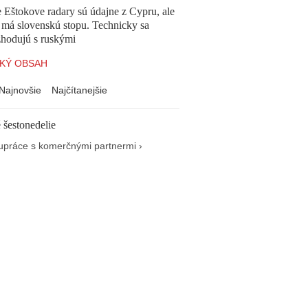
 Eštokove radary sú údajne z Cypru, ale
 má slovenskú stopu. Technicky sa
zhodujú s ruskými
KÝ OBSAH
Najnovšie
Najčítanejšie
 šestonedelie
upráce s komerčnými partnermi ›