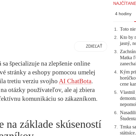
NAJČÍTANE
4 hodiny
Toto nie
1
.
Kto by 
2
.
jasný, n
ZDIEĽAŤ
Zachráni
3
.
Matka ľu
sa špecializuje na zlepšenie online
zanecha
vé stránky a eshopy pomocou umelej
Kým prij
4
.
horúčko
ila tretiu verziu svojho
AI ChatBota
.
cene kar
a otázky používateľov, ale aj zbiera
Vlastnil
5
.
efektívnu komunikáciu so zákazníkom.
demontuj
nepomo
Nasadili
6
.
Študent
e na základe skúseností
Trnka sa
7
.
státisíc