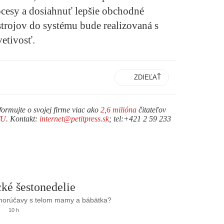
ocesy a dosiahnuť lepšie obchodné
strojov do systému bude realizovaná s
etivosť.
ZDIEĽAŤ
formujte o svojej firme viac ako
2,6 milióna
čitateľov
TU
. Kontakt:
internet@petitpress.sk
; tel:+421 2 59 233
ké šestonedelie
 horúčavy s telom mamy a bábätka?
10 h