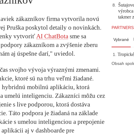
kazníkov
Šutajove
8
.
výrobca
takmer 
daviek zákazníkov firma vytvorila novú
ej Pruška poskytol detaily o novinkách.
PARTNERS
enky vytvoriť
AI ChatBota
sme sa
Vybrané
ne podpory zákazníkom a zvýšenie zberu
nám aj úspešne darí," uviedol.
Tropické
Obsah spol
očas svojho vývoja výraznými zmenami.
nkcie, ktoré sú na trhu veľmi žiadané.
 hybridnú mobilnú aplikáciu, ktorá
a umelú inteligenciu. Zákazníci môžu cez
enie s live podporou, ktorá dostáva
cie. Táto podpora je žiadaná na základe
cie s umelou inteligenciou a prepojenie
 aplikácii aj v dashboarde pre