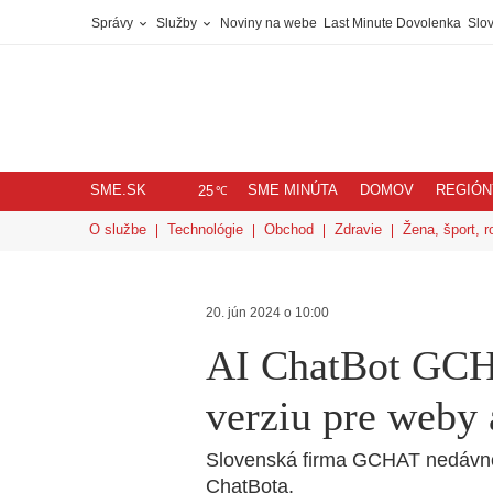
Správy
Služby
Noviny na webe
Last Minute Dovolenka
Slov
SME.SK
SME MINÚTA
DOMOV
REGIÓN
℃
25
O službe
Technológie
Obchod
Zdravie
Žena, šport, r
20. jún 2024 o 10:00
AI ChatBot GCH
verziu pre weby
Slovenská firma GCHAT nedávno p
ChatBota.