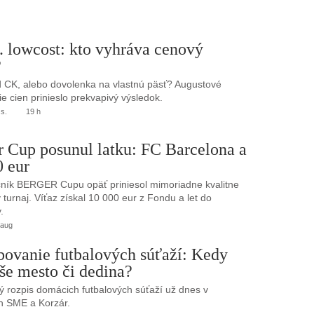
. lowcost: kto vyhráva cenový
?
 CK, alebo dovolenka na vlastnú päsť? Augustové
e cien prinieslo prekvapivý výsledok.
.s.
19 h
r Cup posunul latku: FC Barcelona a
0 eur
ník BERGER Cupu opäť priniesol mimoriadne kvalitne
turnaj. Víťaz získal 10 000 eur z Fondu a let do
.
 aug
bovanie futbalových súťaží: Kedy
še mesto či dedina?
 rozpis domácich futbalových súťaží už dnes v
h SME a Korzár.