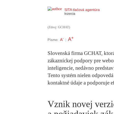
SITA tlačová agentúra
Inzercia
(Zdroj: GCHAT)
+
A
-
A
Písmo:
|
Slovenská firma GCHAT, ktorá 
zákazníckej podpory pre webo
inteligencie, nedávno predstav
Tento systém nielen odpovedá n
kontaktné údaje a podporuje 
Vznik novej verzi