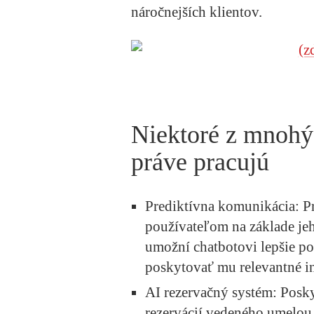
náročnejších klientov.
Niektoré z mnohýc
práve pracujú
Prediktívna komunikácia:
Pr
používateľom na základe jeh
umožní chatbotovi lepšie p
poskytovať mu relevantné i
AI rezervačný systém:
Posky
rezervácií vedeného umelou