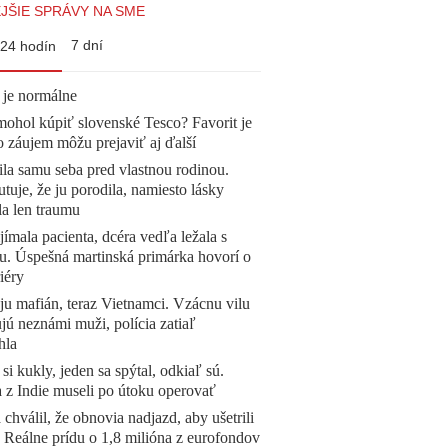
JŠIE SPRÁVY NA SME
7 dní
24 hodín
 je normálne
mohol kúpiť slovenské Tesco? Favorit je
o záujem môžu prejaviť aj ďalší
la samu seba pred vlastnou rodinou.
tuje, že ju porodila, namiesto lásky
la len traumu
ímala pacienta, dcéra vedľa ležala s
u. Úspešná martinská primárka hovorí o
iéry
 ju mafián, teraz Vietnamci. Vzácnu vilu
ú neznámi muži, polícia zatiaľ
hla
 si kukly, jeden sa spýtal, odkiaľ sú.
a z Indie museli po útoku operovať
 chválil, že obnovia nadjazd, aby ušetrili
e. Reálne prídu o 1,8 milióna z eurofondov