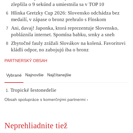
zlepšila o 9 sekúnd a umiestnila sa v TOP 10
Hlinka Gretzky Cup 2026: Slovensko odchádza bez
6
medailí, v zápase o bronz prehralo s Fínskom
Ani, davaj! Japonka, ktorá reprezentuje Slovensko,
7
pobláznila internet. Spomína babku, srnky a sneh
Zbytočné fauly zrážali Slovákov na kolená. Favoritovi
8
kládli odpor, no zabojujú iba o bronz
PARTNERSKÝ OBSAH
Najnovšie
Najčítanejšie
Vybrané
Tropické šestonedelie
Obsah spolupráce s komerčnými partnermi ›
Neprehliadnite tiež