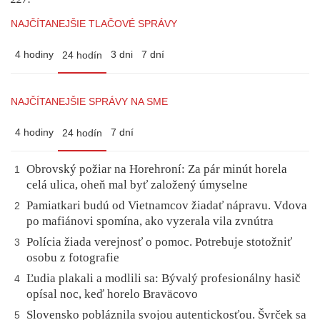
NAJČÍTANEJŠIE TLAČOVÉ SPRÁVY
4 hodiny
3 dni
7 dní
24 hodín
NAJČÍTANEJŠIE SPRÁVY NA SME
4 hodiny
7 dní
24 hodín
Obrovský požiar na Horehroní: Za pár minút horela
1
celá ulica, oheň mal byť založený úmyselne
Pamiatkari budú od Vietnamcov žiadať nápravu. Vdova
2
po mafiánovi spomína, ako vyzerala vila zvnútra
Polícia žiada verejnosť o pomoc. Potrebuje stotožniť
3
osobu z fotografie
Ľudia plakali a modlili sa: Bývalý profesionálny hasič
4
opísal noc, keď horelo Braväcovo
Slovensko pobláznila svojou autentickosťou. Švrček sa
5