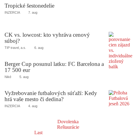
Tropické šestonedelie
INZERCIA
7. aug
CK vs. lowcost: kto vyhráva cenový
súboj?
TIP travel, a.s.
6. aug
Berger Cup posunul latku: FC Barcelona a
17 500 eur
Niké
5. aug
Vyžrebovanie futbalových súťaží: Kedy
hrá vaše mesto či dedina?
INZERCIA
4. aug
Dovolenka
Reštaurácie
Last