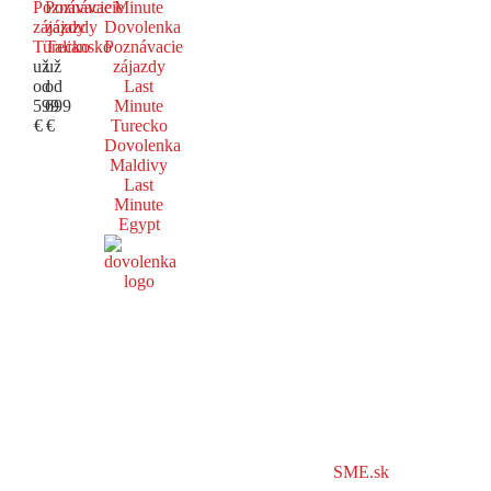
Poznávacie
Poznávacie
Minute
zájazdy
zájazdy
Dovolenka
Turecko
Taliansko
Poznávacie
už
už
zájazdy
od
od
Last
599
699
Minute
€
€
Turecko
Dovolenka
Maldivy
Last
Minute
Egypt
SME.sk