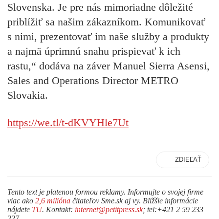
Slovenska. Je pre nás mimoriadne dôležité
priblížiť sa našim zákazníkom. Komunikovať
s nimi, prezentovať im naše služby a produkty
a najmä úprimnú snahu prispievať k ich
rastu,“ dodáva na záver Manuel Sierra Asensi,
Sales and Operations Director METRO
Slovakia.
https://we.tl/t-dKVYHle7Ut
ZDIEĽAŤ
Tento text je platenou formou reklamy. Informujte o svojej firme
viac ako
2,6 milióna
čitateľov Sme.sk aj vy. Bližšie informácie
nájdete
TU
. Kontakt:
internet@petitpress.sk
; tel:+421 2 59 233
227.