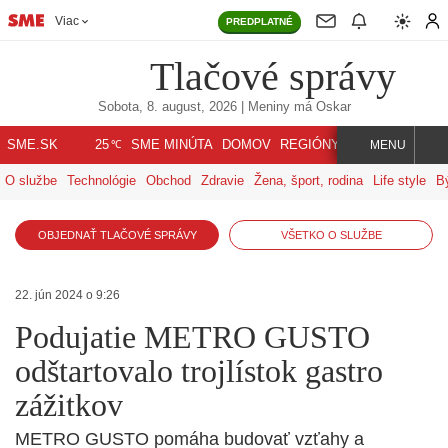
Viac
PREDPLATNÉ
Tlačové správy
Sobota, 8. august, 2026
| Meniny má
Oskar
℃
SME.SK
SME MINÚTA
DOMOV
REGIÓNY
INDEX
SVET
25
MENU
O službe
Technológie
Obchod
Zdravie
Žena, šport, rodina
Life style
B
OBJEDNAŤ TLAČOVÉ SPRÁVY
VŠETKO O SLUŽBE
22. jún 2024 o 9:26
Podujatie METRO GUSTO
odštartovalo trojlístok gastro
zážitkov
METRO GUSTO pomáha budovať vzťahy a