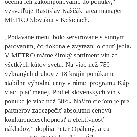
ocenia ich zakomponovanie do ponuky,“
vysvetľuje Rastislav Kaščák, area manager
METRO Slovakia v Košiciach.
„Podávané menu bolo servírované s vínnym
párovaním, čo dokonale zvýraznilo chuť jedla.
V METRO máme široký sortiment vín zo
všetkých kútov sveta. Na viac než 750
vybraných druhov z 18 krajín ponúkame
stabilne výhodné ceny v rámci programu Kúp
viac, plať menej. Podiel slovenských vín v
ponuke je viac než 50%. Naším cieľom je pre
partnerov zabezpečiť absolútnu cenovú
konkurencieschopnosť a efektívnosť
nákladov,“ dopĺňa Peter Opálený, area