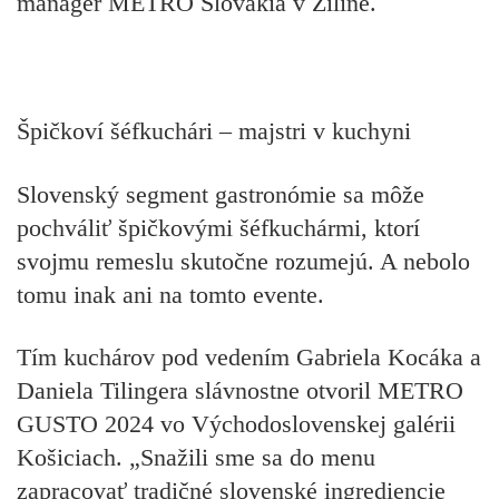
manager METRO Slovakia v Žiline.
Špičkoví šéfkuchári – majstri v kuchyni
Slovenský segment gastronómie sa môže
pochváliť špičkovými šéfkuchármi, ktorí
svojmu remeslu skutočne rozumejú. A nebolo
tomu inak ani na tomto evente.
Tím kuchárov pod vedením Gabriela Kocáka a
Daniela Tilingera slávnostne otvoril METRO
GUSTO 2024 vo Východoslovenskej galérii
Košiciach. „Snažili sme sa do menu
zapracovať tradičné slovenské ingrediencie