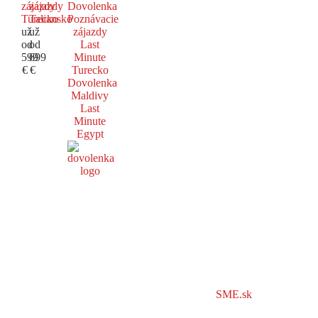
zájazdy
zájazdy
Dovolenka
Turecko
Taliansko
Poznávacie
už
už
zájazdy
od
od
Last
599
699
Minute
€
€
Turecko
Dovolenka
Maldivy
Last
Minute
Egypt
SME.sk