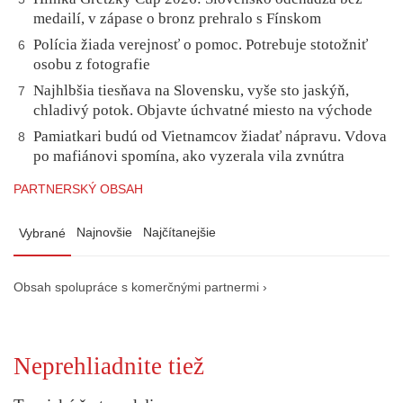
medailí, v zápase o bronz prehralo s Fínskom
Polícia žiada verejnosť o pomoc. Potrebuje stotožniť
6
osobu z fotografie
Najhlbšia tiesňava na Slovensku, vyše sto jaskýň,
7
chladivý potok. Objavte úchvatné miesto na východe
Pamiatkari budú od Vietnamcov žiadať nápravu. Vdova
8
po mafiánovi spomína, ako vyzerala vila zvnútra
PARTNERSKÝ OBSAH
Najnovšie
Najčítanejšie
Vybrané
Obsah spolupráce s komerčnými partnermi ›
Neprehliadnite tiež