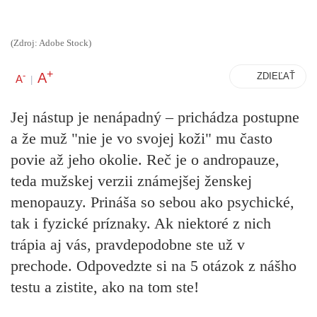
(Zdroj: Adobe Stock)
+
A
-
ZDIEĽAŤ
A
|
Jej nástup je nenápadný – prichádza postupne
a že muž "nie je vo svojej koži" mu často
povie až jeho okolie. Reč je o andropauze,
teda mužskej verzii známejšej ženskej
menopauzy. Prináša so sebou ako psychické,
tak i fyzické príznaky. Ak niektoré z nich
trápia aj vás, pravdepodobne ste už v
prechode. Odpovedzte si na 5 otázok z nášho
testu a zistite, ako na tom ste!