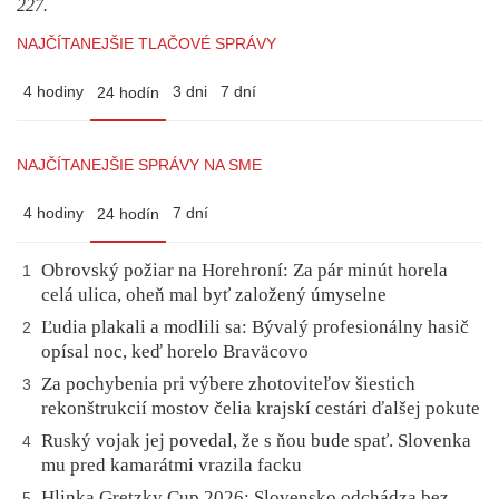
227.
NAJČÍTANEJŠIE TLAČOVÉ SPRÁVY
4 hodiny
3 dni
7 dní
24 hodín
NAJČÍTANEJŠIE SPRÁVY NA SME
4 hodiny
7 dní
24 hodín
Obrovský požiar na Horehroní: Za pár minút horela
1
celá ulica, oheň mal byť založený úmyselne
Ľudia plakali a modlili sa: Bývalý profesionálny hasič
2
opísal noc, keď horelo Braväcovo
Za pochybenia pri výbere zhotoviteľov šiestich
3
rekonštrukcií mostov čelia krajskí cestári ďalšej pokute
Ruský vojak jej povedal, že s ňou bude spať. Slovenka
4
mu pred kamarátmi vrazila facku
Hlinka Gretzky Cup 2026: Slovensko odchádza bez
5