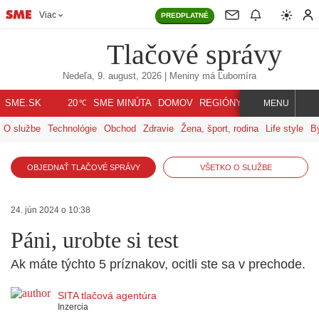
Viac
PREDPLATNÉ
Tlačové správy
Nedeľa, 9. august, 2026
| Meniny má
Ľubomíra
℃
SME.SK
SME MINÚTA
DOMOV
REGIÓNY
INDEX
SVET
20
MENU
O službe
Technológie
Obchod
Zdravie
Žena, šport, rodina
Life style
B
OBJEDNAŤ TLAČOVÉ SPRÁVY
VŠETKO O SLUŽBE
24. jún 2024 o 10:38
Páni, urobte si test
Ak máte týchto 5 príznakov, ocitli ste sa v prechode.
SITA tlačová agentúra
Inzercia