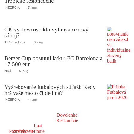
Tropické šestonedelie
INZERCIA
7. aug
CK vs. lowcost: kto vyhráva cenový
súboj?
TIP travel, a.s.
6. aug
Berger Cup posunul latku: FC Barcelona a
17 500 eur
Niké
5. aug
Vyžrebovanie futbalových súťaží: Kedy
hrá vaše mesto či dedina?
INZERCIA
4. aug
Dovolenka
Reštaurácie
Last
Poznávacie
Poznávacie
Minute