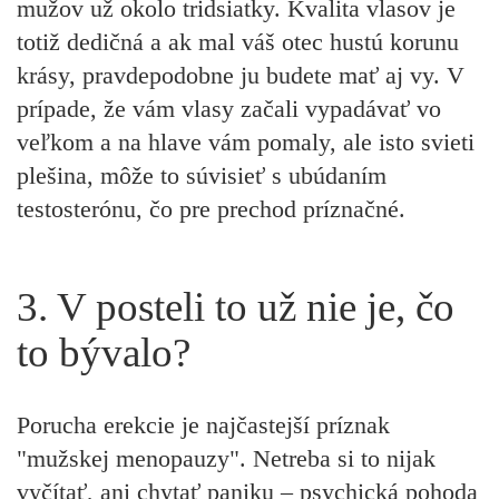
mužov už okolo tridsiatky. Kvalita vlasov je
totiž dedičná a ak mal váš otec hustú korunu
krásy, pravdepodobne ju budete mať aj vy. V
prípade, že vám vlasy začali vypadávať vo
veľkom a na hlave vám pomaly, ale isto svieti
plešina, môže to súvisieť s ubúdaním
testosterónu, čo pre prechod príznačné.
3. V posteli to už nie je, čo
to bývalo?
Porucha erekcie je najčastejší príznak
"mužskej menopauzy". Netreba si to nijak
vyčítať, ani chytať paniku – psychická pohoda