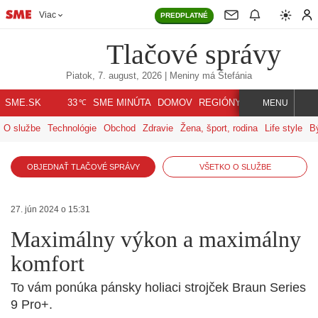
Viac
PREDPLATNÉ
Tlačové správy
Piatok, 7. august, 2026
| Meniny má
Štefánia
℃
SME.SK
SME MINÚTA
DOMOV
REGIÓNY
INDEX
SVET
33
MENU
O službe
Technológie
Obchod
Zdravie
Žena, šport, rodina
Life style
B
OBJEDNAŤ TLAČOVÉ SPRÁVY
VŠETKO O SLUŽBE
27. jún 2024 o 15:31
Maximálny výkon a maximálny
komfort
To vám ponúka pánsky holiaci strojček Braun Series
9 Pro+.