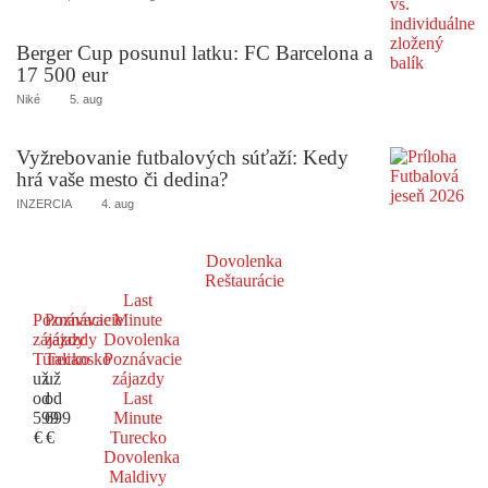
Berger Cup posunul latku: FC Barcelona a
17 500 eur
Niké
5. aug
Vyžrebovanie futbalových súťaží: Kedy
hrá vaše mesto či dedina?
INZERCIA
4. aug
Dovolenka
Reštaurácie
Last
Poznávacie
Poznávacie
Minute
zájazdy
zájazdy
Dovolenka
Turecko
Taliansko
Poznávacie
už
už
zájazdy
od
od
Last
599
699
Minute
€
€
Turecko
Dovolenka
Maldivy