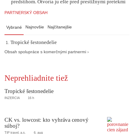
predstihom. Otvoria ju ešte pred prestížnymi pretekmi
PARTNERSKÝ OBSAH
Najnovšie
Najčítanejšie
Vybrané
Tropické šestonedelie
Obsah spolupráce s komerčnými partnermi ›
Neprehliadnite tiež
Tropické šestonedelie
INZERCIA
16 h
CK vs. lowcost: kto vyhráva cenový
súboj?
TIP travel, a.s.
6. aug