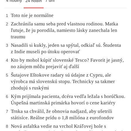
4 hodiny
7 dní
24 hodín
Toto nie je normálne
1
Zachránila samu seba pred vlastnou rodinou. Matka
2
ľutuje, že ju porodila, namiesto lásky zanechala len
traumu
Nasadili si kukly, jeden sa spýtal, odkiaľ sú. Študenta
3
z Indie museli po útoku operovať
Kto by mohol kúpiť slovenské Tesco? Favorit je jasný,
4
no záujem môžu prejaviť aj ďalší
Šutajove Eštokove radary sú údajne z Cypru, ale
5
výrobca má slovenskú stopu. Technicky sa takmer
zhodujú s ruskými
Kým prijímala pacienta, dcéra vedľa ležala s horúčkou.
6
Úspešná martinská primárka hovorí o cene kariéry
Trnka sa chválil, že obnovia nadjazd, aby ušetrili
7
státisíce. Reálne prídu o 1,8 milióna z eurofondov
Nová asfaltka vedie na vrchol Kráľovej hole s
8