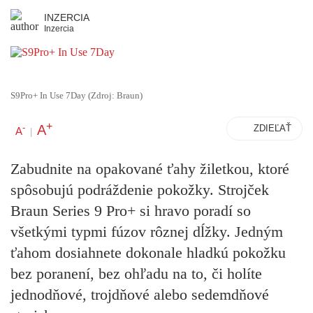
INZERCIA
Inzercia
S9Pro+ In Use 7Day (Zdroj: Braun)
+
A
-
ZDIEĽAŤ
A
|
Zabudnite na opakované ťahy žiletkou, ktoré
spôsobujú podráždenie pokožky. Strojček
Braun Series 9 Pro+ si hravo poradí so
všetkými typmi fúzov rôznej dĺžky. Jedným
ťahom dosiahnete dokonale hladkú pokožku
bez poranení, bez ohľadu na to, či holíte
jednodňové, trojdňové alebo sedemdňové