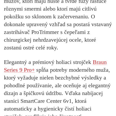
mužov, ktorí majú husté a tvrdé fúzy rastúce
rôznymi smermi alebo ktorí majú citlivú
pokožku so sklonom k začervenaniu. O
dokonale upravený vzhľad sa postará vstavaný
zastrihávač ProTrimmer s čepeľami z
chirurgickej nehrdzavejúcej ocele, ktoré
zostanú ostré celé roky.
Elegantný a prémiový holiaci strojček
Braun
Series 9 Pro+
spĺňa potreby moderného muža,
ktorý vyžaduje nielen bezchybné výsledky a
pohodlné používanie, ale oceňuje aj elegantný
dizajn a špičkovú údržbu.
Vďaka nabíjacej
stanici SmartCare Center 6v1, ktorá
automaticky a hygienicky čistí holiaci