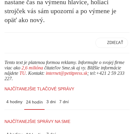
nastane čas na výmenu hlavice, holiaci
strojček vás sám upozorní a po výmene je
opäť ako nový.
ZDIEĽAŤ
Tento text je platenou formou reklamy. Informujte o svojej firme
viac ako
2,6 milióna
čitateľov Sme.sk aj vy. Bližšie informácie
nájdete
TU
. Kontakt:
internet@petitpress.sk
; tel:+421 2 59 233
227.
NAJČÍTANEJŠIE TLAČOVÉ SPRÁVY
4 hodiny
3 dni
7 dní
24 hodín
NAJČÍTANEJŠIE SPRÁVY NA SME