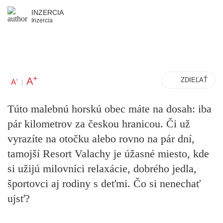
INZERCIA
Inzercia
+
A
-
ZDIEĽAŤ
A
|
Túto malebnú horskú obec máte na dosah: iba
pár kilometrov za českou hranicou. Či už
vyrazíte na otočku alebo rovno na pár dní,
tamojší Resort Valachy je úžasné miesto, kde
si užijú milovníci relaxácie, dobrého jedla,
športovci aj rodiny s deťmi. Čo si nenechať
ujsť?