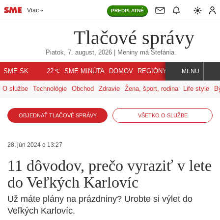
Viac
PREDPLATNÉ
Tlačové správy
Piatok, 7. august, 2026
| Meniny má
Štefánia
℃
SME.SK
SME MINÚTA
DOMOV
REGIÓNY
INDEX
SVET
22
MENU
O službe
Technológie
Obchod
Zdravie
Žena, šport, rodina
Life style
B
OBJEDNAŤ TLAČOVÉ SPRÁVY
VŠETKO O SLUŽBE
28. jún 2024 o 13:27
11 dôvodov, prečo vyraziť v lete
do Veľkých Karlovíc
Už máte plány na prázdniny? Urobte si výlet do
Veľkých Karlovíc.