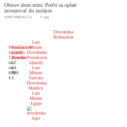
Obnov dom mini: Prečo sa oplatí
investovať do izolácie
VUNO HREUS s.r.o.
3. aug
Dovolenka
Reštaurácie
Last
Poznávacie
Poznávacie
Minute
zájazdy
zájazdy
Dovolenka
Taliansko
Turecko
Poznávacie
už
už
zájazdy
od
od
Last
699
599
Minute
€
€
Turecko
Dovolenka
Maldivy
Last
Minute
Egypt