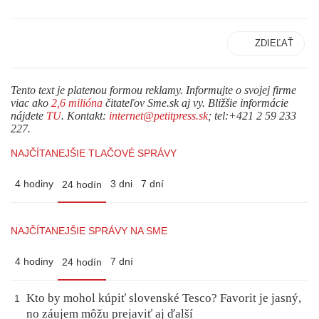
ZDIEĽAŤ
Tento text je platenou formou reklamy. Informujte o svojej firme
viac ako
2,6 milióna
čitateľov Sme.sk aj vy. Bližšie informácie
nájdete
TU
. Kontakt:
internet@petitpress.sk
; tel:+421 2 59 233
227.
NAJČÍTANEJŠIE TLAČOVÉ SPRÁVY
4 hodiny
3 dni
7 dní
24 hodín
NAJČÍTANEJŠIE SPRÁVY NA SME
4 hodiny
7 dní
24 hodín
Kto by mohol kúpiť slovenské Tesco? Favorit je jasný,
1
no záujem môžu prejaviť aj ďalší