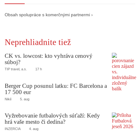
Obsah spolupráce s komerčnými partnermi ›
Neprehliadnite tiež
CK vs. lowcost: kto vyhráva cenový
súboj?
TIP travel, a.s.
17 h
Berger Cup posunul latku: FC Barcelona a
17 500 eur
Niké
5. aug
Vyžrebovanie futbalových súťaží: Kedy
hrá vaše mesto či dedina?
INZERCIA
4. aug