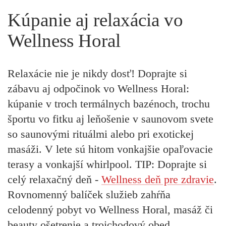
Kúpanie aj relaxácia vo
Wellness Horal
Relaxácie nie je nikdy dosť! Doprajte si
zábavu aj odpočinok vo Wellness Horal:
kúpanie v troch termálnych bazénoch, trochu
športu vo fitku aj leňošenie v saunovom svete
so saunovými rituálmi alebo pri exotickej
masáži. V lete sú hitom vonkajšie opaľovacie
terasy a vonkajší whirlpool. TIP: Doprajte si
celý relaxačný deň -
Wellness deň pre zdravie
.
Rovnomenný balíček služieb zahŕňa
celodenný pobyt vo Wellness Horal, masáž či
beauty ošetrenie a trojchodový obed.