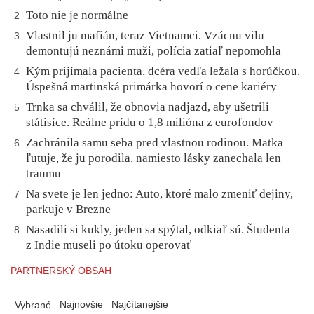
Toto nie je normálne
2
Vlastnil ju mafián, teraz Vietnamci. Vzácnu vilu
3
demontujú neznámi muži, polícia zatiaľ nepomohla
Kým prijímala pacienta, dcéra vedľa ležala s horúčkou.
4
Úspešná martinská primárka hovorí o cene kariéry
Trnka sa chválil, že obnovia nadjazd, aby ušetrili
5
státisíce. Reálne prídu o 1,8 milióna z eurofondov
Zachránila samu seba pred vlastnou rodinou. Matka
6
ľutuje, že ju porodila, namiesto lásky zanechala len
traumu
Na svete je len jedno: Auto, ktoré malo zmeniť dejiny,
7
parkuje v Brezne
Nasadili si kukly, jeden sa spýtal, odkiaľ sú. Študenta
8
z Indie museli po útoku operovať
PARTNERSKÝ OBSAH
Najnovšie
Najčítanejšie
Vybrané