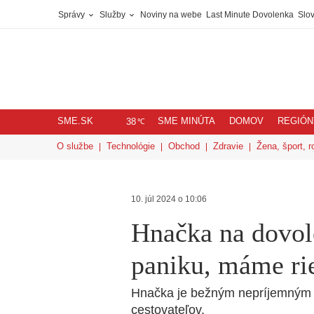
Správy
Služby
Noviny na webe
Last Minute Dovolenka
Slov
SME.SK
SME MINÚTA
DOMOV
REGIÓN
℃
38
O službe
Technológie
Obchod
Zdravie
Žena, šport, r
10. júl 2024 o 10:06
Hnačka na dovol
paniku, máme ri
Hnačka je bežným nepríjemným 
cestovateľov.