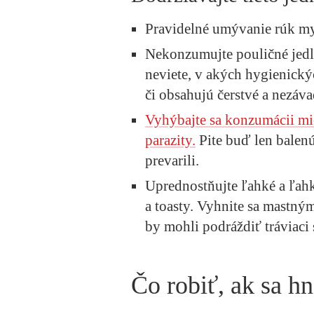
Pravidelné umývanie rúk m
Nekonzumujte pouličné jedl
neviete, v akých hygienick
či obsahujú čerstvé a nezáv
Vyhýbajte sa konzumácii mi
parazity.
Pite buď len balenú
prevarili.
Uprednostňujte ľahké a ľahko
a toasty. Vyhnite sa mastný
by mohli podráždiť tráviaci
Čo robiť, ak sa h