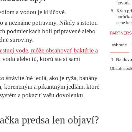
hovoria 
Kým prij
ydlom a vodou je kľúčové.
8
.
horúčko
o a neznáme potraviny. Nikdy s istotou
cene kar
ých podmienkach boli pripravené alebo
PARTNERS
adné suroviny.
Vybrané
estnej vode, môže obsahovať baktérie a
 vodu alebo tú, ktorú ste si sami
Na dovol
Obsah spol
 stráviteľné jedlá, ako je ryža, banány
m, koreneným a pikantným jedlám, ktoré
 systém a pokaziť vašu dovolenku.
načka predsa len objaví?