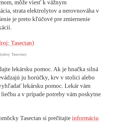
émom, môže viesť k vážnym
cia, strata elektrolytov a nerovnováha v
šenie je preto kľúčové pre zmiernenie
ácií.
(zdroj: Tasectan)
jte lekársku pomoc. Ak je hnačka silná
evádzajú ju horúčky, krv v stolici alebo
 vyhľadať lekársku pomoc. Lekár vám
 liečbu a v prípade potreby vám poskytne
 pomôcky
Tasectan
si prečítajte
informáciu