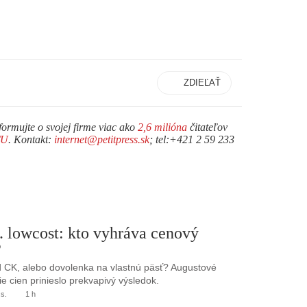
ZDIEĽAŤ
formujte o svojej firme viac ako
2,6 milióna
čitateľov
TU
. Kontakt:
internet@petitpress.sk
; tel:+421 2 59 233
. lowcost: kto vyhráva cenový
?
 CK, alebo dovolenka na vlastnú päsť? Augustové
e cien prinieslo prekvapivý výsledok.
.s.
1 h