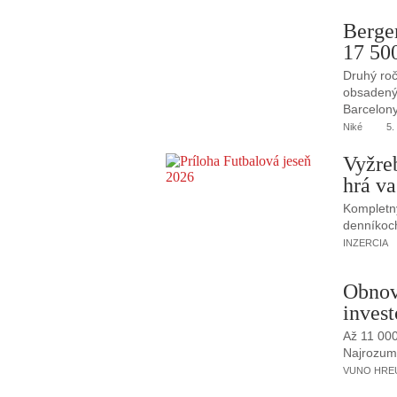
Berge
17 50
Druhý roč
obsadený 
Barcelony
Niké
5.
Vyžre
hrá va
Kompletný
denníkoc
INZERCIA
Obnov
invest
Až 11 00
Najrozumne
VUNO HREUS