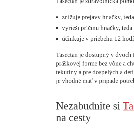
Tasectan
je zdravotnícka pomô
znižuje prejavy hnačky, teda
vyrieši príčinu hnačky, teda 
účinkuje v priebehu 12 hodí
Tasectan
je dostupný v dvoch f
práškovej forme bez vône a ch
tekutiny a pre dospelých a de
je vhodné mať v prípade potre
Nezabudnite si
Ta
na cesty