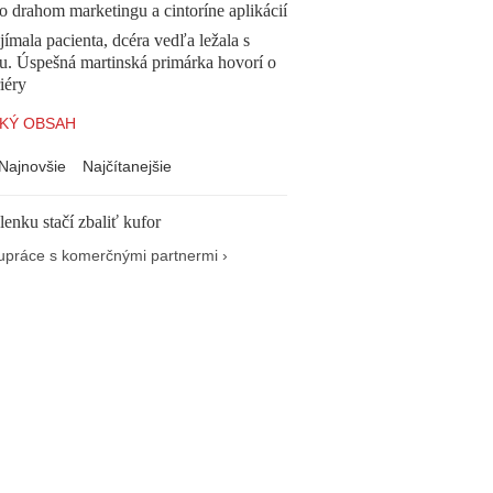
o drahom marketingu a cintoríne aplikácií
ímala pacienta, dcéra vedľa ležala s
u. Úspešná martinská primárka hovorí o
iéry
KÝ OBSAH
Najnovšie
Najčítanejšie
enku stačí zbaliť kufor
upráce s komerčnými partnermi ›