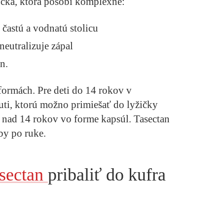
cka, ktorá pôsobí komplexne:
 častú a vodnatú stolicu
neutralizuje zápal
n.
ormách. Pre deti do 14 rokov v
uti, ktorú možno primiešať do lyžičky
ti nad 14 rokov vo forme kapsúl.
Tasectan
by po ruke.
sectan
pribaliť do kufra