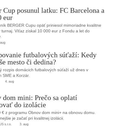
r Cup posunul latku: FC Barcelona a
0 eur
ník BERGER Cupu opäť priniesol mimoriadne kvalitne
turnaj. Víťaz získal 10 000 eur z Fondu a let do
.
 aug
bovanie futbalových súťaží: Kedy
še mesto či dedina?
 rozpis domácich futbalových súťaží už dnes v
h SME a Korzár.
4. aug
 dom mini: Prečo sa oplatí
ovať do izolácie
0 € z programu Obnov dom mini+ na obnovu domu.
jšie je začať pri kvalitnej izolácii.
 s.r.o.
3. aug