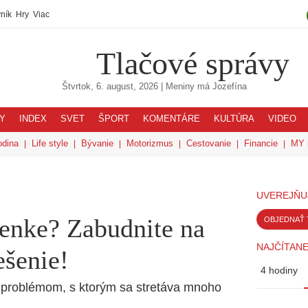
ník
Hry
Viac
Tlačové správy
Štvrtok, 6. august, 2026
| Meniny má
Jozefína
Y
INDEX
SVET
ŠPORT
KOMENTÁRE
KULTÚRA
VIDEO
odina
Life style
Bývanie
Motorizmus
Cestovanie
Financie
MY 
UVEREJŇU
enke? Zabudnite na
OBJEDNAŤ 
NAJČÍTANE
ešenie!
4 hodiny
problémom, s ktorým sa stretáva mnoho