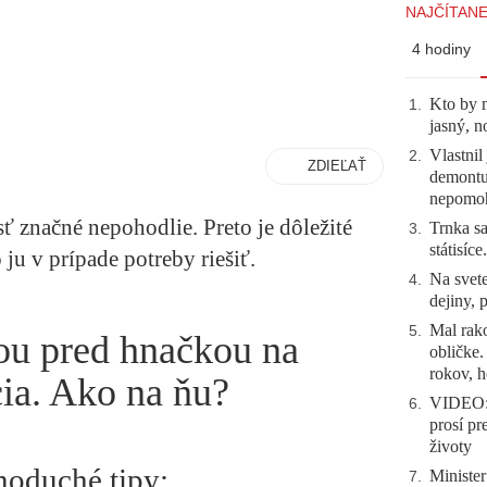
NAJČÍTANE
4 hodiny
Kto by 
1
.
jasný, n
Vlastnil
2
.
ZDIEĽAŤ
demontuj
nepomo
ť značné nepohodlie. Preto je dôležité
Trnka sa
3
.
státisíc
 ju v prípade potreby riešiť.
Na svete
4
.
dejiny, 
Mal rako
5
.
ou pred hnačkou na
obličke
rokov, h
cia. Ako na ňu?
VIDEO: 
6
.
prosí pr
životy
dnoduché tipy:
Minister
7
.