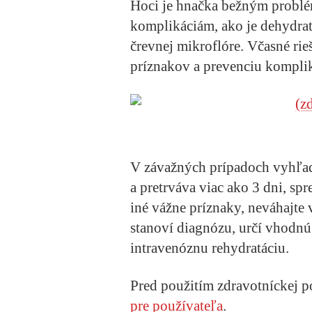
Hoci je hnačka bežným probl
komplikáciám, ako je dehydratá
črevnej mikroflóre. Včasné rie
príznakov a prevenciu komplik
V závažných prípadoch vyhľada
a pretrváva viac ako 3 dni, spr
iné vážne príznaky, neváhajte
stanoví diagnózu, určí vhodnú
intravenóznu rehydratáciu.
Pred použitím zdravotníckej
pre používateľa
.