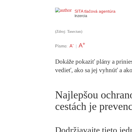
SITA tlačová agentúra
Inzercia
(Zdroj: Tasectan)
+
A
-
A
Písmo:
|
Dokáže pokaziť plány a prinies
vedieť, ako sa jej vyhnúť a ako
Najlepšou ochran
cestách je preven
Dodržiavajte tieto je