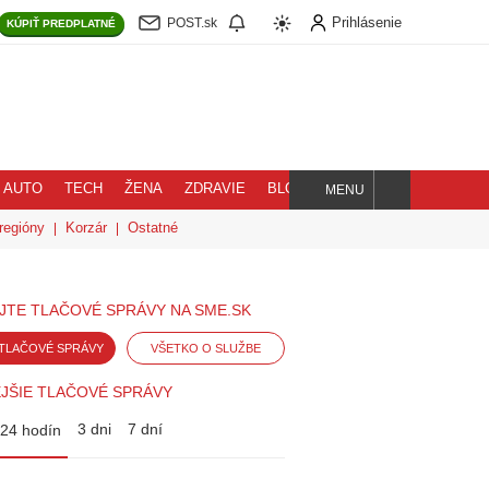
Prihlásenie
POST.sk
KÚPIŤ
PREDPLATNÉ
AUTO
TECH
ŽENA
ZDRAVIE
BLOG
MENU
Hľadaj
regióny
Korzár
Ostatné
JTE TLAČOVÉ SPRÁVY NA SME.SK
TLAČOVÉ SPRÁVY
VŠETKO O SLUŽBE
JŠIE TLAČOVÉ SPRÁVY
3 dni
7 dní
24 hodín