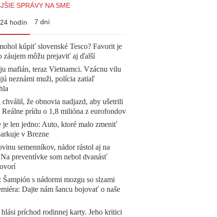
JŠIE SPRÁVY NA SME
7 dní
24 hodín
mohol kúpiť slovenské Tesco? Favorit je
o záujem môžu prejaviť aj ďalší
 ju mafián, teraz Vietnamci. Vzácnu vilu
ú neznámi muži, polícia zatiaľ
hla
 chválil, že obnovia nadjazd, aby ušetrili
e. Reálne prídu o 1,8 milióna z eurofondov
 je len jedno: Auto, ktoré malo zmeniť
parkuje v Brezne
vinu semenníkov, nádor rástol aj na
. Na preventívke som nebol dvanásť
ovorí
Šampión s nádormi mozgu so slzami
emiéra: Dajte nám šancu bojovať o naše
 hlási príchod rodinnej karty. Jeho kritici