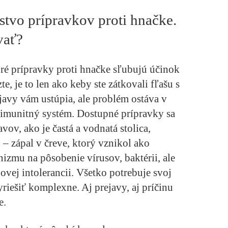
stvo prípravkov proti hnačke.
vať?
oré prípravky proti hnačke sľubujú účinok
, je to len ako keby ste zátkovali fľašu s
ejavy vám ustúpia, ale problém ostáva v
š imunitný systém. Dostupné prípravky sa
vov, ako je častá a vodnatá stolica,
 – zápal v čreve, ktorý vznikol ako
zmu na pôsobenie vírusov, baktérii, ale
novej intolerancii. Všetko potrebuje svoj
vyriešiť komplexne
. Aj prejavy, aj príčinu
e.