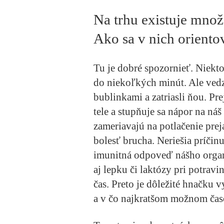
Na trhu existuje množ
Ako sa v nich oriento
Tu je dobré spozornieť. Niekt
do niekoľkých minút. Ale vedzte
bublinkami a zatriasli ňou. Pr
tele a stupňuje sa nápor na ná
zameriavajú na potlačenie preja
bolesť brucha. Neriešia príčinu
imunitná odpoveď nášho organi
aj lepku či laktózy pri potravi
čas. Preto je dôležité hnačku 
a v čo najkratšom možnom čas