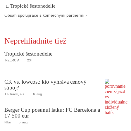
Tropické šestonedelie
Obsah spolupráce s komerčnými partnermi ›
Neprehliadnite tiež
Tropické šestonedelie
INZERCIA
23 h
CK vs. lowcost: kto vyhráva cenový
súboj?
TIP travel, a.s.
6. aug
Berger Cup posunul latku: FC Barcelona a
17 500 eur
Niké
5. aug