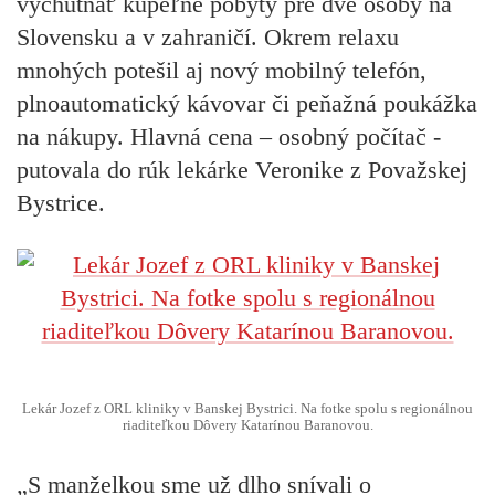
vychutnať kúpeľné pobyty pre dve osoby na
Slovensku a v zahraničí. Okrem relaxu
mnohých potešil aj nový mobilný telefón,
plnoautomatický kávovar či peňažná poukážka
na nákupy. Hlavná cena – osobný počítač -
putovala do rúk lekárke Veronike z Považskej
Bystrice.
Lekár Jozef z ORL kliniky v Banskej Bystrici. Na fotke spolu s regionálnou
riaditeľkou Dôvery Katarínou Baranovou.
„S manželkou sme už dlho snívali o