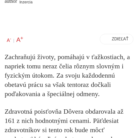
Inzercia
+
A
-
ZDIEĽAŤ
A
|
Zachraňujú životy, pomáhajú v ťažkostiach, a
napriek tomu neraz čelia rôznym slovným i
fyzickým útokom. Za svoju každodennú
obetavú prácu sa však tentoraz dočkali
poďakovania a špeciálnej odmeny.
Zdravotná poisťovňa Dôvera obdarovala až
161 z nich hodnotnými cenami. Päťdesiat
zdravotníkov si tento rok bude môcť