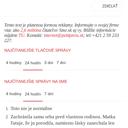
ZDIEĽAŤ
Tento text je platenou formou reklamy. Informujte o svojej firme
viac ako
2,6 milióna
čitateľov Sme.sk aj vy. Bližšie informácie
nájdete
TU
. Kontakt:
internet@petitpress.sk
; tel:+421 2 59 233
227.
NAJČÍTANEJŠIE TLAČOVÉ SPRÁVY
4 hodiny
3 dni
7 dní
24 hodín
NAJČÍTANEJŠIE SPRÁVY NA SME
4 hodiny
7 dní
24 hodín
Toto nie je normálne
1
Zachránila samu seba pred vlastnou rodinou. Matka
2
ľutuje, že ju porodila, namiesto lásky zanechala len