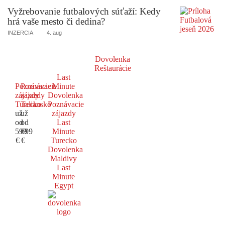
Vyžrebovanie futbalových súťaží: Kedy
hrá vaše mesto či dedina?
INZERCIA
4. aug
Dovolenka
Reštaurácie
Last
Poznávacie
Poznávacie
Minute
zájazdy
zájazdy
Dovolenka
Turecko
Taliansko
Poznávacie
už
už
zájazdy
od
od
Last
599
699
Minute
€
€
Turecko
Dovolenka
Maldivy
Last
Minute
Egypt