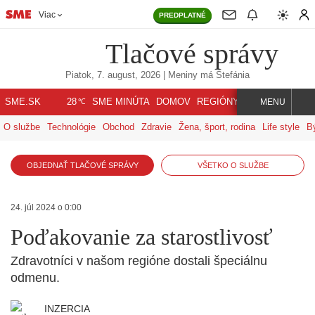
Viac
PREDPLATNÉ
Tlačové správy
Piatok, 7. august, 2026
| Meniny má
Štefánia
℃
SME.SK
SME MINÚTA
DOMOV
REGIÓNY
INDEX
SVET
28
MENU
O službe
Technológie
Obchod
Zdravie
Žena, šport, rodina
Life style
B
OBJEDNAŤ TLAČOVÉ SPRÁVY
VŠETKO O SLUŽBE
24. júl 2024 o 0:00
Poďakovanie za starostlivosť
Zdravotníci v našom regióne dostali špeciálnu
odmenu.
INZERCIA