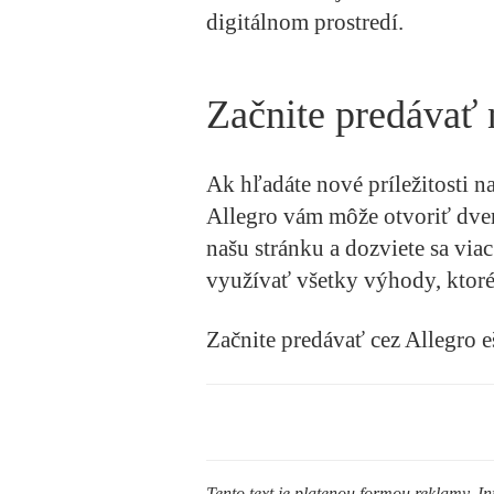
digitálnom prostredí.
Začnite predávať 
Ak hľadáte nové príležitosti na
Allegro vám môže otvoriť dver
našu stránku a dozviete sa via
využívať všetky výhody, ktor
Začnite predávať cez Allegro e
Tento text je platenou formou reklamy. In