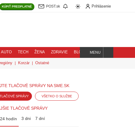
Prihlásenie
POST.sk
KÚPIŤ
PREDPLATNÉ
AUTO
TECH
ŽENA
ZDRAVIE
BLOG
MENU
Hľadaj
regióny
Korzár
Ostatné
JTE TLAČOVÉ SPRÁVY NA SME.SK
TLAČOVÉ SPRÁVY
VŠETKO O SLUŽBE
JŠIE TLAČOVÉ SPRÁVY
3 dni
7 dní
24 hodín