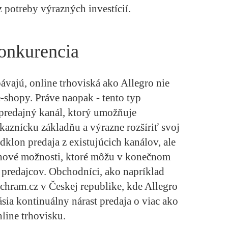
 potreby výrazných investícií.
konkurencia
ávajú, online trhoviská ako Allegro nie
e-shopy.
Práve naopak - tento typ
predajný kanál, ktorý umožňuje
kaznícku základňu a výrazne rozšíriť svoj
dklon predaja z existujúcich kanálov, ale
o nové možnosti, ktoré môžu v konečnom
 predajcov. Obchodníci, ako napríklad
chram.cz v Českej republike, kde Allegro
ásia kontinuálny nárast predaja o viac ako
line trhovisku.