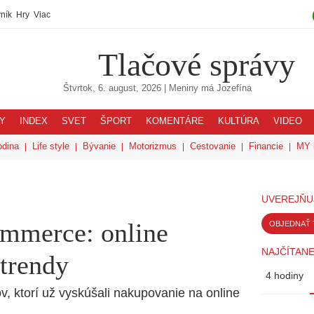
ník
Hry
Viac
Tlačové správy
Štvrtok, 6. august, 2026
| Meniny má
Jozefína
Y
INDEX
SVET
ŠPORT
KOMENTÁRE
KULTÚRA
VIDEO
odina
Life style
Bývanie
Motorizmus
Cestovanie
Financie
MY 
UVEREJŇU
ommerce: online
OBJEDNAŤ 
NAJČÍTANE
 trendy
4 hodiny
v, ktorí už vyskúšali nakupovanie na online