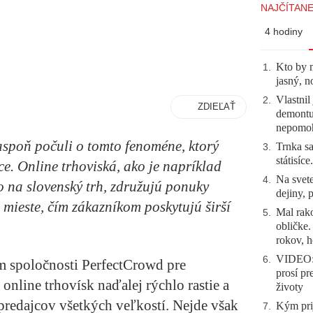
NAJČÍTANE
4 hodiny
Kto by 
1
.
jasný, n
Vlastnil
2
.
ZDIEĽAŤ
demontuj
nepomo
aspoň počuli o tomto fenoméne, ktorý
Trnka sa
3
.
státisíc
. Online trhoviská, ako je napríklad
Na svete
4
.
o na slovenský trh, združujú ponuky
dejiny, 
ieste, čím zákazníkom poskytujú širší
Mal rako
5
.
obličke
rokov, h
VIDEO: 
6
.
 spoločnosti PerfectCrowd pre
prosí pr
online trhovísk naďalej rýchlo rastie a
životy
predajcov všetkých veľkostí. Nejde však
Kým prij
7
.