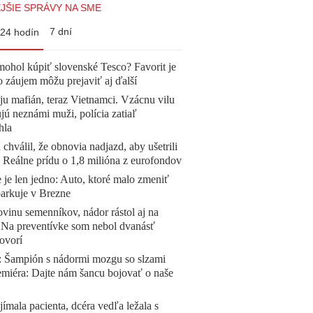
JŠIE SPRÁVY NA SME
7 dní
24 hodín
mohol kúpiť slovenské Tesco? Favorit je
o záujem môžu prejaviť aj ďalší
 ju mafián, teraz Vietnamci. Vzácnu vilu
ú neznámi muži, polícia zatiaľ
hla
 chválil, že obnovia nadjazd, aby ušetrili
e. Reálne prídu o 1,8 milióna z eurofondov
 je len jedno: Auto, ktoré malo zmeniť
parkuje v Brezne
vinu semenníkov, nádor rástol aj na
. Na preventívke som nebol dvanásť
ovorí
Šampión s nádormi mozgu so slzami
emiéra: Dajte nám šancu bojovať o naše
ímala pacienta, dcéra vedľa ležala s