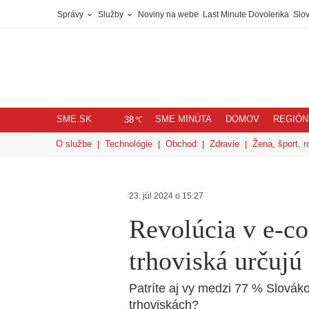
Správy
Služby
Noviny na webe
Last Minute Dovolenka
Slov
SME.SK
SME MINÚTA
DOMOV
REGIÓN
℃
38
O službe
Technológie
Obchod
Zdravie
Žena, šport, r
23. júl 2024 o 15:27
Revolúcia v e-c
trhoviská určujú
Patríte aj vy medzi 77 % Slováko
trhoviskách?