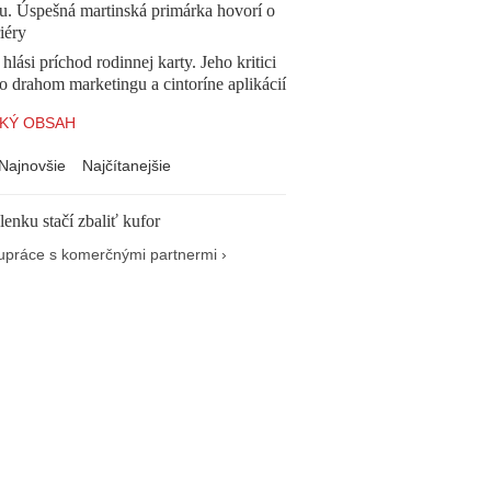
u. Úspešná martinská primárka hovorí o
iéry
 hlási príchod rodinnej karty. Jeho kritici
o drahom marketingu a cintoríne aplikácií
KÝ OBSAH
Najnovšie
Najčítanejšie
enku stačí zbaliť kufor
upráce s komerčnými partnermi ›