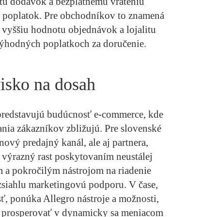
u dodávok a bezplatnému vráteniu
ý poplatok. Pre obchodníkov to znamená
, vyššiu hodnotu objednávok a lojalitu
 výhodných poplatkoch za doručenie.
isko na dosah
 predstavujú budúcnosť e-commerce, kde
ania zákazníkov zbližujú. Pre slovenské
nový predajný kanál, ale aj partnera,
výrazný rast poskytovaním neustálej
 a pokročilým nástrojom na riadenie
ozsiahlu marketingovú podporu. V čase,
ť, ponúka Allegro nástroje a možnosti,
prosperovať v dynamicky sa meniacom