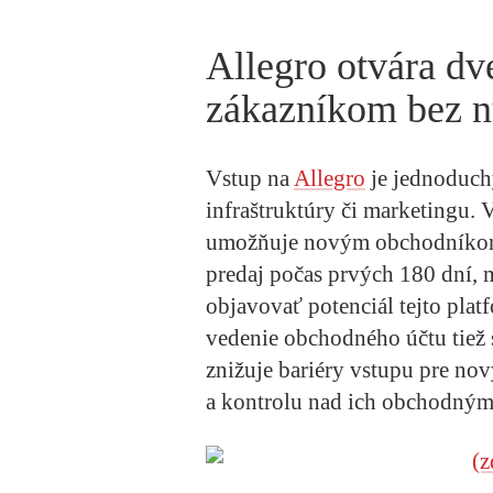
Allegro otvára d
zákazníkom bez nu
Vstup na
Allegro
je jednoduchý
infraštruktúry či marketingu.
umožňuje novým obchodníkom
predaj počas prvých 180 dní,
objavovať potenciál tejto plat
vedenie obchodného účtu tiež 
znižuje bariéry vstupu pre nový
a kontrolu nad ich obchodnými