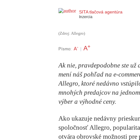
SITA tlačová agentúra
Inzercia
(Zdroj: Allegro)
+
A
-
A
Písmo:
|
Ak nie, pravdepodobne ste už 
mení náš pohľad na e-commerce
Allegro, ktoré nedávno vstúpil
mnohých predajcov na jednom m
výber a výhodné ceny.
Ako ukazuje nedávny prieskum
spoločnosť Allegro, popularita 
otvára obrovské možnosti pre 