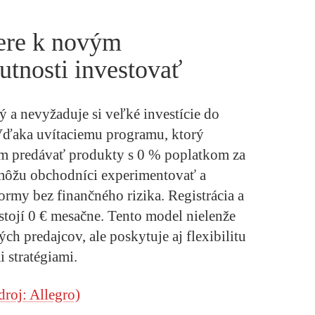
vere k novým
tnosti investovať
 a nevyžaduje si veľké investície do
 Vďaka uvítaciemu programu, ktorý
 predávať produkty s 0 % poplatkom za
 môžu obchodníci experimentovať a
formy bez finančného rizika. Registrácia a
stojí 0 € mesačne. Tento model nielenže
ch predajcov, ale poskytuje aj flexibilitu
 stratégiami.