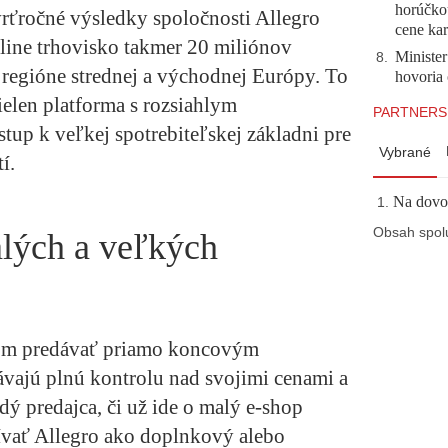
horúčko
vrťročné výsledky spoločnosti Allegro
cene kar
nline trhovisko takmer 20 miliónov
Minister
8
.
regióne strednej a východnej Európy. To
hovoria 
nielen platforma s rozsiahlym
PARTNERS
stup k veľkej spotrebiteľskej základni pre
Vybrané
í.
Na dovol
Obsah spol
malých a veľkých
om predávať priamo koncovým
vajú plnú kontrolu nad svojimi cenami a
ý predajca, či už ide o malý e-shop
ívať Allegro ako doplnkový alebo