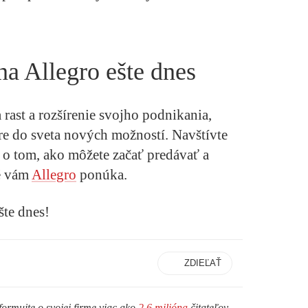
na Allegro ešte dnes
 rast a rozšírenie svojho podnikania,
e do sveta nových možností. Navštívte
c o tom, ako môžete začať predávať a
é vám
Allegro
ponúka.
šte dnes!
ZDIEĽAŤ
formujte o svojej firme viac ako
2,6 milióna
čitateľov