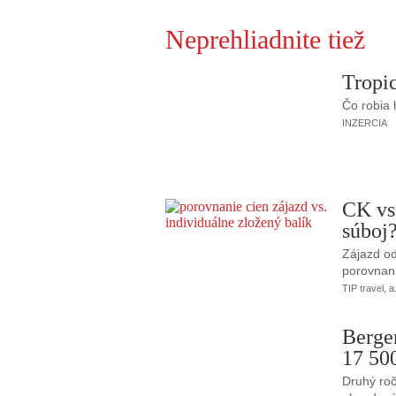
Neprehliadnite tiež
Tropic
Čo robia
INZERCIA
CK vs
súboj
Zájazd od
porovnani
TIP travel, a
Berge
17 50
Druhý roč