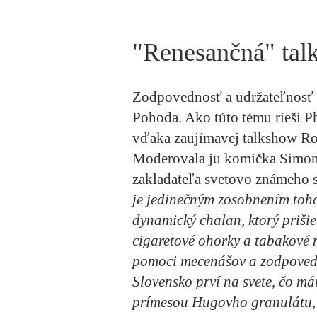
"Renesančná" tal
Zodpovednosť a udržateľnosť id
Pohoda. Ako túto tému rieši Ph
vďaka zaujímavej
talkshow Rok
Moderovala ju komička
Simon
zakladateľa svetovo známeho s
je jedinečným zosobnením toho,
dynamický chalan, ktorý priši
cigaretové ohorky a tabakové 
pomoci mecenášov a zodpoved
Slovensko prví na svete, čo m
prímesou Hugovho granulátu