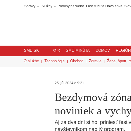
Správy
Služby
Noviny na webe
Last Minute Dovolenka
Slov
SME.SK
SME MINÚTA
DOMOV
REGIÓN
℃
31
O službe
Technológie
Obchod
Zdravie
Žena, šport, r
25. júl 2024 o 9:21
Bezdymová zóna 
noviniek a vych
Aj za dva dni stihol priniesť fe
návštevníkom nabitý program.