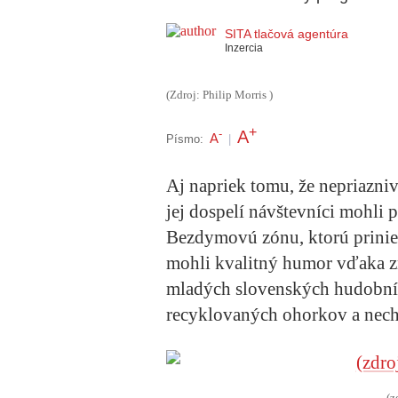
SITA tlačová agentúra
Inzercia
(Zdroj: Philip Morris )
+
A
-
A
Písmo:
|
Aj napriek tomu, že nepriazniv
jej dospelí návštevníci mohli
Bezdymovú zónu, ktorú prinies
mohli kvalitný humor vďaka 
mladých slovenských hudobníko
recyklovaných ohorkov a nech