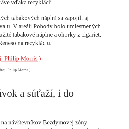
ve vďaka recyklácii.
ch tabakových náplní sa zapojili aj
tivalu. V areáli Pohody bolo umiestnených
žité tabakové náplne a ohorky z cigariet,
Reneso na recykláciu.
droj: Philip Morris )
ok a súťaží, i do
a na návštevníkov Bezdymovej zóny