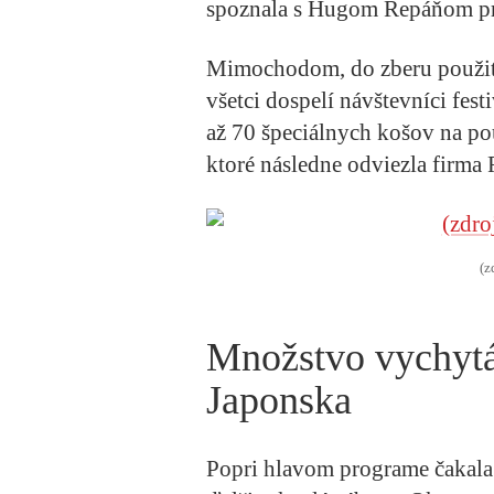
spoznala s Hugom Repáňom prá
Mimochodom, do zberu použitý
všetci dospelí návštevníci fes
až 70 špeciálnych košov na pou
ktoré následne odviezla firma 
(z
Množstvo vychytáv
Japonska
Popri hlavom programe čakal