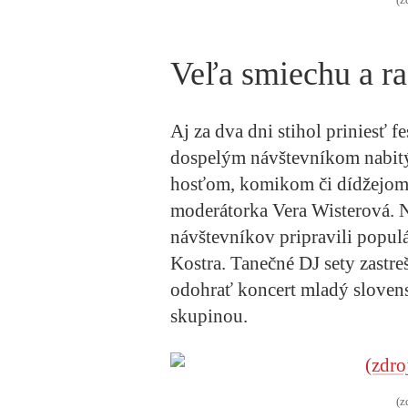
(z
Veľa smiechu a r
Aj za dva dni stihol priniesť 
dospelým návštevníkom nabi
hosťom, komikom či dídžejom
moderátorka
Vera Wisterová.
N
návštevníkov pripravili popul
Kostra.
Tanečné DJ sety zastreš
odohrať koncert mladý slove
skupinou.
(z