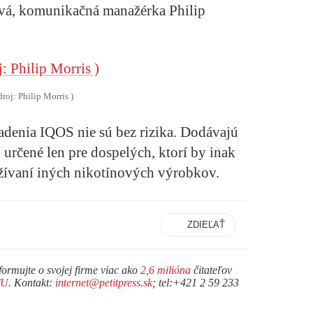
ová, komunikačná manažérka Philip
droj: Philip Morris )
denia IQOS nie sú bez rizika. Dodávajú
 určené len pre dospelých, ktorí by inak
užívaní iných nikotínových výrobkov.
ZDIEĽAŤ
formujte o svojej firme viac ako
2,6 milióna
čitateľov
TU
. Kontakt:
internet@petitpress.sk
; tel:+421 2 59 233