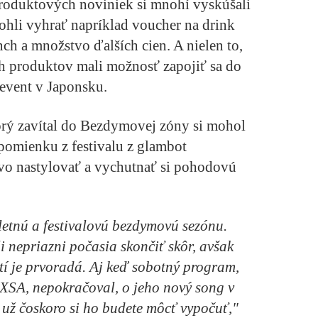
produktových noviniek si mnohí vyskúšali
ohli vyhrať napríklad voucher na drink
ch a množstvo ďalších cien. A nielen to,
ch produktov mali možnosť zapojiť sa do
 event v Japonsku.
orý zavítal do Bezdymovej zóny si mohol
pomienku z festivalu z glambot
lovo nastylovať a vychutnať si pohodovú
letnú a festivalovú bezdymovú sezónu.
li nepriazni počasia skončiť skôr, avšak
tí je prvoradá. Aj keď sobotný program,
SA, nepokračoval, o jeho nový song v
 už čoskoro si ho budete môcť vypočuť,"