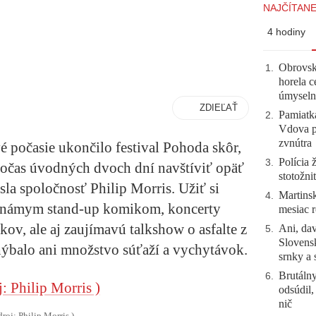
NAJČÍTANE
4 hodiny
Obrovsk
1
.
horela c
úmyseln
ZDIEĽAŤ
Pamiatk
2
.
Vdova p
zvnútra
é počasie ukončilo festival Pohoda skôr,
Polícia 
3
.
 počas úvodných dvoch dní navštíviť opäť
stotožni
la spoločnosť Philip Morris. Užiť si
Martinsk
4
.
známym stand-up komikom, koncerty
mesiac r
v, ale aj zaujímavú talkshow o asfalte z
Ani, dav
5
.
Slovensk
ýbalo ani množstvo súťaží a vychytávok.
srnky a 
Brutálny
6
.
odsúdil,
nič