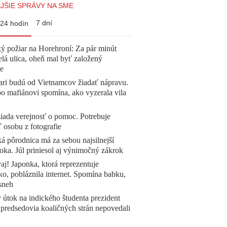
JŠIE SPRÁVY NA SME
7 dní
24 hodín
ý požiar na Horehroní: Za pár minút
elá ulica, oheň mal byť založený
e
ari budú od Vietnamcov žiadať nápravu.
o mafiánovi spomína, ako vyzerala vila
žiada verejnosť o pomoc. Potrebuje
ť osobu z fotografie
á pôrodnica má za sebou najsilnejší
oka. Júl priniesol aj výnimočný zákrok
aj! Japonka, ktorá reprezentuje
o, pobláznila internet. Spomína babku,
sneh
 útok na indického študenta prezident
 predsedovia koaličných strán nepovedali