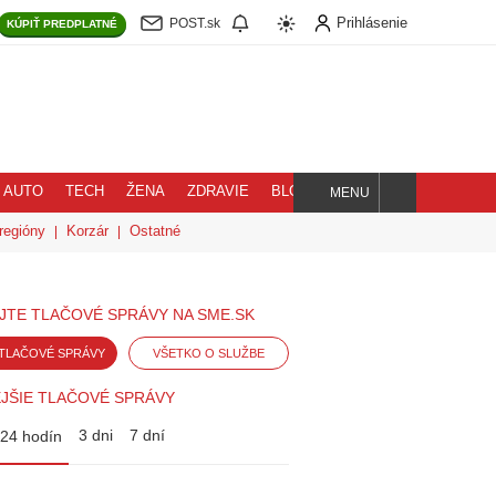
Prihlásenie
POST.sk
KÚPIŤ
PREDPLATNÉ
AUTO
TECH
ŽENA
ZDRAVIE
BLOG
MENU
Hľadaj
regióny
Korzár
Ostatné
JTE TLAČOVÉ SPRÁVY NA SME.SK
TLAČOVÉ SPRÁVY
VŠETKO O SLUŽBE
JŠIE TLAČOVÉ SPRÁVY
3 dni
7 dní
24 hodín