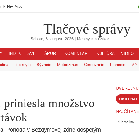
ník
Hry
Viac
Tlačové správy
Sobota, 8. august, 2026
| Meniny má
Oskar
Y
INDEX
SVET
ŠPORT
KOMENTÁRE
KULTÚRA
VIDEO
odina
Life style
Bývanie
Motorizmus
Cestovanie
Financie
MY 
UVEREJŇU
priniesla množstvo
OBJEDNAŤ 
NAJČÍTANE
ytávok
4 hodiny
stival Pohoda v Bezdymovej zóne dospelým