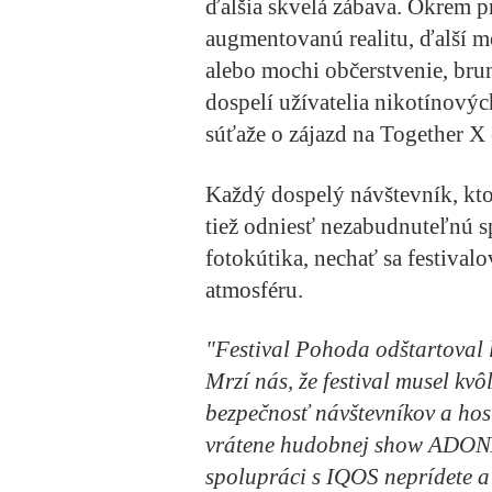
ďalšia skvelá zábava. Okrem 
augmentovanú realitu, ďalší m
alebo mochi občerstvenie, brun
dospelí užívatelia nikotínový
súťaže o zájazd na Together X
Každý dospelý návštevník, kt
tiež odniesť nezabudnuteľnú s
fotokútika, nechať sa festiva
atmosféru.
"Festival Pohoda odštartoval 
Mrzí nás, že festival musel kvô
bezpečnosť návštevníkov a hos
vrátene hudobnej show ADONX
spolupráci s IQOS neprídete a