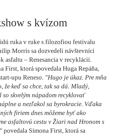
kshow s kvízom
ú ruka v ruke s filozofiou festivalu
ilip Morris sa dozvedeli návštevníci
 asfaltu – Renesancia v recyklácií.
a First, ktorá spovedala Huga Repáňa,
tart-upu Reneso.
"Hugo je úkaz. Pre mňa
 že keď sa chce, tak sa dá. Mladý,
el so skvelým nápadom recyklovať
náplne a nezľakol sa byrokracie. Vďaka
ných firiem dnes môžeme byť ako
áme asfaltovú cestu v Žiari nad Hronom s
,"
povedala Simona First, ktorá sa