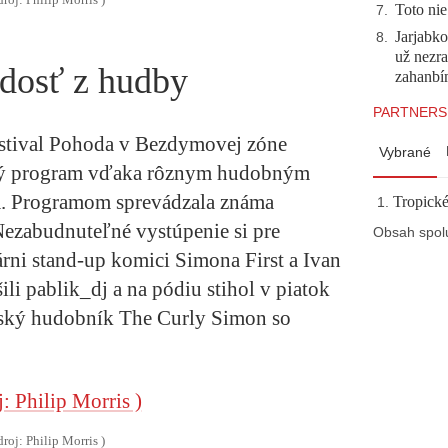
droj: Philip Morris )
Toto nie
7
.
Jarjabk
8
.
už nezra
adosť z hudby
zahanb
PARTNERS
festival Pohoda v Bezdymovej zóne
Vybrané
tý program vďaka rôznym hudobným
. Programom sprevádzala známa
Tropické
ezabudnuteľné vystúpenie si pre
Obsah spol
árni
stand-up komici Simona First a Ivan
ili
pablik_dj
a na pódiu stihol v piatok
nský hudobník
The Curly Simon so
droj: Philip Morris )