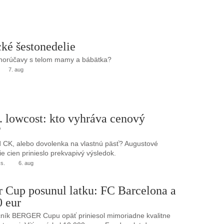
ké šestonedelie
 horúčavy s telom mamy a bábätka?
7. aug
. lowcost: kto vyhráva cenový
?
 CK, alebo dovolenka na vlastnú päsť? Augustové
e cien prinieslo prekvapivý výsledok.
.s.
6. aug
r Cup posunul latku: FC Barcelona a
0 eur
ník BERGER Cupu opäť priniesol mimoriadne kvalitne