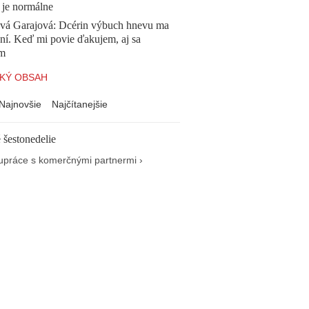
 je normálne
ová Garajová: Dcérin výbuch hnevu ma
ní. Keď mi povie ďakujem, aj sa
ím
KÝ OBSAH
Najnovšie
Najčítanejšie
 šestonedelie
upráce s komerčnými partnermi ›