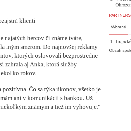
Ohrozeni
PARTNERS
zajstní klienti
Vybrané
e najatých hercov či známe tváre,
Tropické
ala iným smerom. Do najnovšej reklamy
Obsah spol
entov, ktorých oslovovali bezprostredne
i zahrala aj Anka, ktorá služby
iekoľko rokov.
 pozitívna. Čo sa týka úkonov, všetko je
emám ani v komunikácii s bankou. Už
 niekoľkým známym a tiež im vyhovuje.“