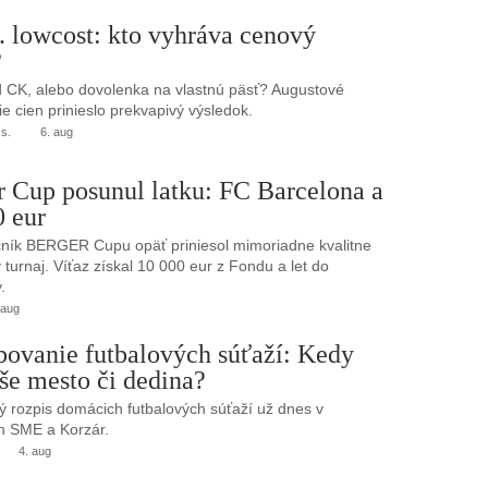
. lowcost: kto vyhráva cenový
?
 CK, alebo dovolenka na vlastnú päsť? Augustové
e cien prinieslo prekvapivý výsledok.
.s.
6. aug
r Cup posunul latku: FC Barcelona a
0 eur
ník BERGER Cupu opäť priniesol mimoriadne kvalitne
turnaj. Víťaz získal 10 000 eur z Fondu a let do
.
 aug
bovanie futbalových súťaží: Kedy
še mesto či dedina?
 rozpis domácich futbalových súťaží už dnes v
h SME a Korzár.
4. aug