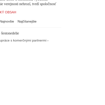
e verejnosti nehrozí, tvrdí spoločnosť
KÝ OBSAH
Najnovšie
Najčítanejšie
 šestonedelie
upráce s komerčnými partnermi ›