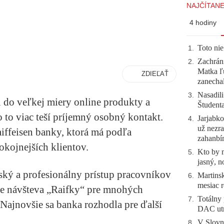
NAJČÍTANE
4 hodiny
Toto nie
1
.
Zachráni
2
.
Matka ľu
ZDIEĽAŤ
zanecha
Nasadili
3
.
 do veľkej miery online produkty a
Študent
o to viac teší príjemný osobný kontakt.
Jarjabk
4
.
už nezra
aiffeisen banky, ktorá má podľa
zahanb
kojnejších klientov.
Kto by 
5
.
jasný, n
ský a profesionálny prístup pracovníkov
Martinsk
6
.
mesiac r
e návšteva „Raifky“ pre mnohých
Totálny 
7
.
Najnovšie sa banka rozhodla pre ďalší
DAC utr
V Slovn
8
.