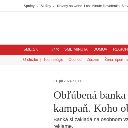
Správy
Služby
Noviny na webe
Last Minute Dovolenka
Slov
SME.SK
SME MINÚTA
DOMOV
REGIÓN
℃
34
O službe
Technológie
Obchod
Zdravie
Žena, šport, r
31. júl 2024 o 0:00
Obľúbená banka 
kampaň. Koho ob
Banka si zakladá na osobnom vzťa
reklame.