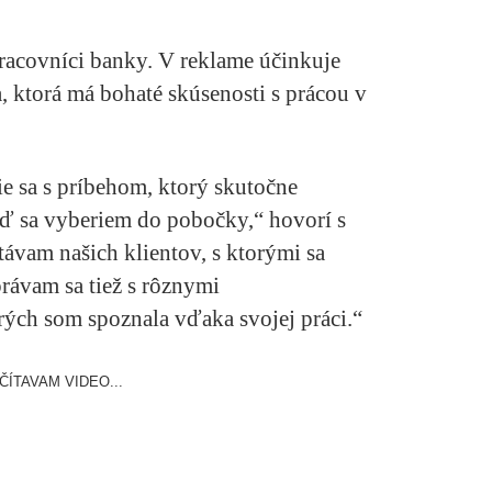
pracovníci banky. V reklame účinkuje
 ktorá má bohaté skúsenosti s prácou v
e sa s príbehom, ktorý skutočne
keď sa vyberiem do pobočky,“
hovorí s
távam našich klientov, s ktorými sa
rávam sa tiež s rôznymi
rých som spoznala vďaka svojej práci.“
ČÍTAVAM VIDEO...