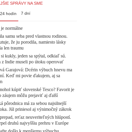
JŠIE SPRÁVY NA SME
7 dní
24 hodín
 je normálne
la samu seba pred vlastnou rodinou.
tuje, že ju porodila, namiesto lásky
la len traumu
 si kukly, jeden sa spýtal, odkiaľ sú.
a z Indie museli po útoku operovať
ová Garajová: Dcérin výbuch hnevu ma
ní. Keď mi povie ďakujem, aj sa
ím
mohol kúpiť slovenské Tesco? Favorit je
o záujem môžu prejaviť aj ďalší
á pôrodnica má za sebou najsilnejší
oka. Júl priniesol aj výnimočný zákrok
prepad, reťaz neuveriteľných hlúpostí.
pel druhú najvyššiu prehru v Európe
afte došlo k menšiemu výbuchu.