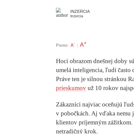
INZERCIA
Inzercia
+
A
-
A
Písmo:
|
Hoci obrazom dnešnej doby sú
umelá inteligencia, ľudí často 
Práve ten je silnou stránkou R
prieskumov
už 10 rokov najspo
Zákazníci najviac oceňujú ľud
v pobočkách. Aj vďaka nemu j
klientov príjemným zážitkom. 
netradičný krok.