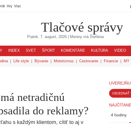
ník
Hry
Viac
Tlačové správy
Piatok, 7. august, 2026
| Meniny má
Štefánia
Y
INDEX
SVET
ŠPORT
KOMENTÁRE
KULTÚRA
VIDEO
odina
Life style
Bývanie
Motorizmus
Cestovanie
Financie
MY 
UVEREJŇU
má netradičnú
OBJEDNAŤ 
NAJČÍTANE
sadila do reklamy?
4 hodiny
hu s každým klientom, cítiť to aj v