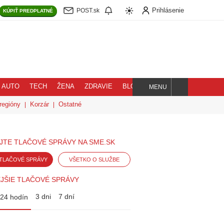
Prihlásenie
POST.sk
KÚPIŤ
PREDPLATNÉ
AUTO
TECH
ŽENA
ZDRAVIE
BLOG
MENU
Hľadaj
regióny
Korzár
Ostatné
JTE TLAČOVÉ SPRÁVY NA SME.SK
TLAČOVÉ SPRÁVY
VŠETKO O SLUŽBE
JŠIE TLAČOVÉ SPRÁVY
3 dni
7 dní
24 hodín