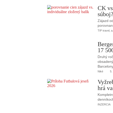
CK vs
súboj
Zájazd od
porovnani
TIP travel, a
Berge
17 50
Druhý roč
obsadený 
Barcelony
Niké
5.
Vyžre
hrá va
Kompletný
denníkoc
INZERCIA