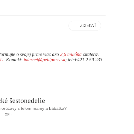
ZDIEĽAŤ
formujte o svojej firme viac ako
2,6 milióna
čitateľov
TU
. Kontakt:
internet@petitpress.sk
; tel:+421 2 59 233
ké šestonedelie
 horúčavy s telom mamy a bábätka?
20 h