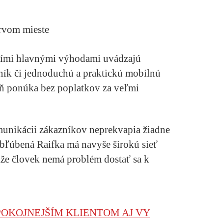
rvom mieste
šími hlavnými výhodami uvádzajú
ník či jednoduchú a praktickú mobilnú
eň ponúka bez poplatkov za veľmi
munikácii zákazníkov neprekvapia žiadne
Obľúbená Raifka má navyše širokú sieť
že človek nemá problém dostať sa k
POKOJNEJŠÍM KLIENTOM AJ VY