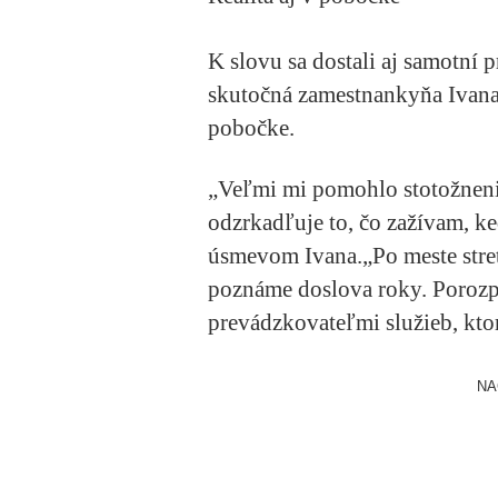
K slovu sa dostali aj samotní 
skutočná zamestnankyňa Ivana,
pobočke.
„Veľmi mi pomohlo stotožneni
odzrkadľuje to, čo zažívam, 
úsmevom Ivana.
„Po meste stre
poznáme doslova roky. Porozp
prevádzkovateľmi služieb, kto
NA