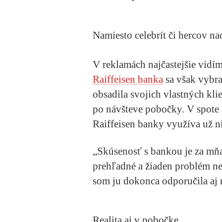
Namiesto celebrít či hercov nao
V reklamách najčastejšie vidím
Raiffeisen banka
sa však vybr
obsadila svojich vlastných kli
po návšteve pobočky. V spote s
Raiffeisen banky využíva už n
„Skúsenosť s bankou je za mňa
prehľadné a žiaden problém n
som ju dokonca odporučila aj
Realita aj v pobočke