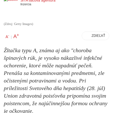
SITA tlačová agentúra
Inzercia
(Zdroj: Getty Images)
+
A
-
ZDIEĽAŤ
A
|
Žltačka typu A, známa aj ako "choroba
špinavých rúk, je vysoko nákazlivé infekčné
ochorenie, ktoré môže napadnúť pečeň.
Prenáša sa kontaminovanými predmetmi, zle
očistenými potravinami a vodou. Pri
príležitosti Svetového dňa hepatitídy (28. júl)
Union zdravotná poisťovňa pripomína svojim
poistencom, že najúčinnejšou formou ochrany
je očkovanie.