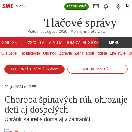
Viac
PREDPLATNÉ
Tlačové správy
Piatok, 7. august, 2026
| Meniny má
Štefánia
℃
SME.SK
SME MINÚTA
DOMOV
REGIÓNY
INDEX
SVET
22
MENU
O službe
Technológie
Obchod
Zdravie
Žena, šport, rodina
Life style
B
OBJEDNAŤ TLAČOVÉ SPRÁVY
VŠETKO O SLUŽBE
29. júl 2024 o 13:55
Choroba špinavých rúk ohrozuje
deti aj dospelých
Chrániť sa treba doma aj v zahraničí.