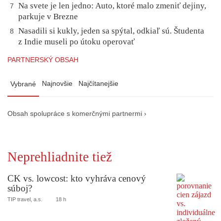
Na svete je len jedno: Auto, ktoré malo zmeniť dejiny,
7
parkuje v Brezne
Nasadili si kukly, jeden sa spýtal, odkiaľ sú. Študenta
8
z Indie museli po útoku operovať
PARTNERSKÝ OBSAH
Najnovšie
Najčítanejšie
Vybrané
Obsah spolupráce s komerčnými partnermi ›
Neprehliadnite tiež
CK vs. lowcost: kto vyhráva cenový
súboj?
TIP travel, a.s.
18 h