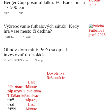
Berger Cup posunul latku: FC Barcelona a
17 500 eur
Niké
5. aug
Vyžrebovanie futbalových súťaží: Kedy
hrá vaše mesto či dedina?
INZERCIA
4. aug
Obnov dom mini: Prečo sa oplatí
investovať do izolácie
VUNO HREUS s.r.o.
3. aug
Dovolenka
Reštaurácie
Last
Poznávacie
Poznávacie
Minute
zájazdy
zájazdy
Dovolenka
Turecko
Taliansko
Poznávacie
už
už
zájazdy
od
od
Last
599
699
Minute