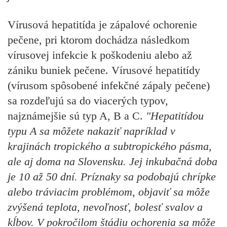
Vírusová hepatitída je zápalové ochorenie
pečene, pri ktorom dochádza následkom
vírusovej infekcie k poškodeniu alebo až
zániku buniek pečene. Vírusové hepatitídy
(vírusom spôsobené infekčné zápaly pečene)
sa rozdeľujú sa do viacerých typov,
najznámejšie sú typ A, B a C.
"Hepatitídou
typu A sa môžete nakaziť napríklad v
krajinách tropického a subtropického pásma,
ale aj doma na Slovensku. Jej inkubačná doba
je 10 až 50 dní. Príznaky sa podobajú chrípke
alebo tráviacim problémom, objaviť sa môže
zvýšená teplota, nevoľnosť, bolesť svalov a
kĺbov. V pokročilom štádiu ochorenia sa môže