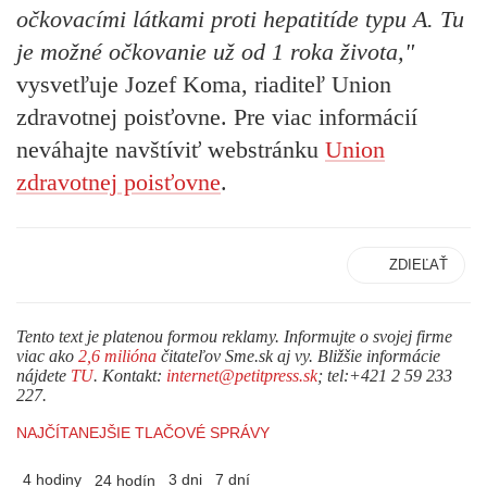
očkovacími látkami proti hepatitíde typu A. Tu
je možné očkovanie už od 1 roka života,"
vysvetľuje Jozef Koma, riaditeľ Union
zdravotnej poisťovne. Pre viac informácií
neváhajte navštíviť webstránku
Union
zdravotnej poisťovne
.
ZDIEĽAŤ
Tento text je platenou formou reklamy. Informujte o svojej firme
viac ako
2,6 milióna
čitateľov Sme.sk aj vy. Bližšie informácie
nájdete
TU
. Kontakt:
internet@petitpress.sk
; tel:+421 2 59 233
227.
NAJČÍTANEJŠIE TLAČOVÉ SPRÁVY
4 hodiny
3 dni
7 dní
24 hodín