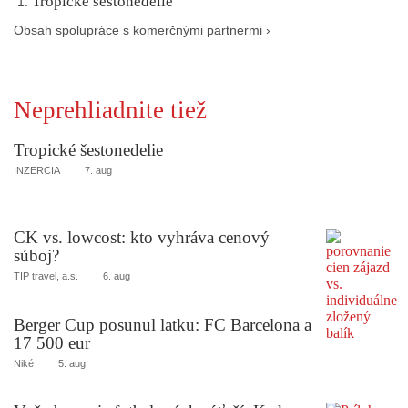
Tropické šestonedelie
Obsah spolupráce s komerčnými partnermi ›
Neprehliadnite tiež
Tropické šestonedelie
INZERCIA
7. aug
CK vs. lowcost: kto vyhráva cenový
súboj?
TIP travel, a.s.
6. aug
Berger Cup posunul latku: FC Barcelona a
17 500 eur
Niké
5. aug