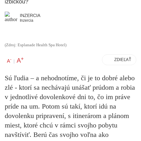
izbičkou?
INZERCIA
Inzercia
(Zdroj: Esplanade Health Spa Hotel)
+
A
-
ZDIEĽAŤ
A
|
Sú ľudia – a nehodnotíme, či je to dobré alebo
zlé - ktorí sa nechávajú unášať prúdom a robia
v jednotlivé dovolenkové dni to, čo im práve
príde na um. Potom sú takí, ktorí idú na
dovolenku pripravení, s itinerárom a plánom
miest, ktoré chcú v rámci svojho pobytu
navštíviť. Berú čas svojho voľna ako