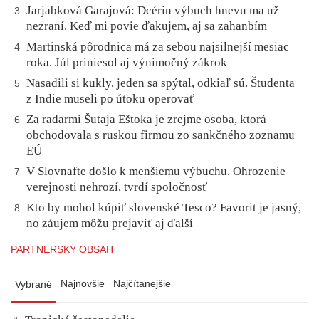
Jarjabková Garajová: Dcérin výbuch hnevu ma už
3
nezraní. Keď mi povie ďakujem, aj sa zahanbím
Martinská pôrodnica má za sebou najsilnejší mesiac
4
roka. Júl priniesol aj výnimočný zákrok
Nasadili si kukly, jeden sa spýtal, odkiaľ sú. Študenta
5
z Indie museli po útoku operovať
Za radarmi Šutaja Eštoka je zrejme osoba, ktorá
6
obchodovala s ruskou firmou zo sankčného zoznamu
EÚ
V Slovnafte došlo k menšiemu výbuchu. Ohrozenie
7
verejnosti nehrozí, tvrdí spoločnosť
Kto by mohol kúpiť slovenské Tesco? Favorit je jasný,
8
no záujem môžu prejaviť aj ďalší
PARTNERSKÝ OBSAH
Najnovšie
Najčítanejšie
Vybrané