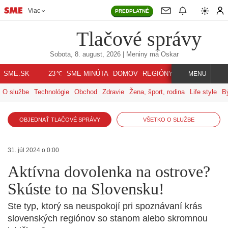
Viac
PREDPLATNÉ
Tlačové správy
Sobota, 8. august, 2026
| Meniny má
Oskar
℃
SME.SK
SME MINÚTA
DOMOV
REGIÓNY
INDEX
SVET
23
MENU
O službe
Technológie
Obchod
Zdravie
Žena, šport, rodina
Life style
B
OBJEDNAŤ TLAČOVÉ SPRÁVY
VŠETKO O SLUŽBE
31. júl 2024 o 0:00
Aktívna dovolenka na ostrove?
Skúste to na Slovensku!
Ste typ, ktorý sa neuspokojí pri spoznávaní krás
slovenských regiónov so stanom alebo skromnou