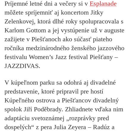
Príjemné letné dni a večery si v
Esplanade
môžete spríjemniť aj koncertom Jitky
Zelenkovej, ktorá dlhé roky spolupracovala s
Karlom Gottom a jej vystúpenie už v auguste
zažijete v Piešťanoch ako súčasť piateho
ročníka medzinárodného ženského jazzového
festivalu Women’s Jazz festival Piešťany –
JAZZDIVAS.
V kúpeľnom parku sa odohrá aj divadelné
predstavenie, ktoré pripravil pre hostí
Kúpeľného ostrova a Piešťancov divadelný
spolok Jiří Poděbrady. Zhliadnete vďaka nim
adaptáciu svetoznámej „rozprávky pred
dospelých“ z pera Julia Zeyera – Radúz a