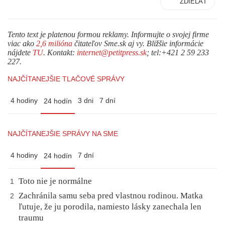
ZDIEĽAŤ
Tento text je platenou formou reklamy. Informujte o svojej firme
viac ako
2,6 milióna
čitateľov Sme.sk aj vy. Bližšie informácie
nájdete
TU
. Kontakt:
internet@petitpress.sk
; tel:+421 2 59 233
227.
NAJČÍTANEJŠIE TLAČOVÉ SPRÁVY
4 hodiny
3 dni
7 dní
24 hodín
NAJČÍTANEJŠIE SPRÁVY NA SME
4 hodiny
7 dní
24 hodín
Toto nie je normálne
1
Zachránila samu seba pred vlastnou rodinou. Matka
2
ľutuje, že ju porodila, namiesto lásky zanechala len
traumu