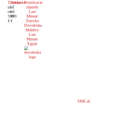
Turecko
Taliansko
Poznávacie
už
už
zájazdy
od
od
Last
599
699
Minute
€
€
Turecko
Dovolenka
Maldivy
Last
Minute
Egypt
SME.sk