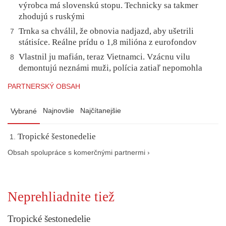
výrobca má slovenskú stopu. Technicky sa takmer
zhodujú s ruskými
Trnka sa chválil, že obnovia nadjazd, aby ušetrili
7
státisíce. Reálne prídu o 1,8 milióna z eurofondov
Vlastnil ju mafián, teraz Vietnamci. Vzácnu vilu
8
demontujú neznámi muži, polícia zatiaľ nepomohla
PARTNERSKÝ OBSAH
Najnovšie
Najčítanejšie
Vybrané
Tropické šestonedelie
Obsah spolupráce s komerčnými partnermi ›
Neprehliadnite tiež
Tropické šestonedelie