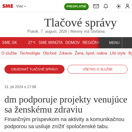
Viac
PREDPLATNÉ
Tlačové správy
Piatok, 7. august, 2026
| Meniny má
Štefánia
℃
SME.SK
SME MINÚTA
DOMOV
REGIÓNY
INDEX
SVET
27
MENU
O službe
Technológie
Obchod
Zdravie
Žena, šport, rodina
Life style
B
OBJEDNAŤ TLAČOVÉ SPRÁVY
VŠETKO O SLUŽBE
31. júl 2024 o 17:06
dm podporuje projekty venujúce
sa ženskému zdraviu
Finančným príspevkom na aktivity a komunikačnou
podporou sa usiluje znížiť spoločenské tabu.