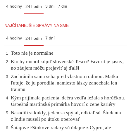
4 hodiny
3 dni
7 dní
24 hodín
NAJČÍTANEJŠIE SPRÁVY NA SME
4 hodiny
7 dní
24 hodín
Toto nie je normálne
1
Kto by mohol kúpiť slovenské Tesco? Favorit je jasný,
2
no záujem môžu prejaviť aj ďalší
Zachránila samu seba pred vlastnou rodinou. Matka
3
ľutuje, že ju porodila, namiesto lásky zanechala len
traumu
Kým prijímala pacienta, dcéra vedľa ležala s horúčkou.
4
Úspešná martinská primárka hovorí o cene kariéry
Nasadili si kukly, jeden sa spýtal, odkiaľ sú. Študenta
5
z Indie museli po útoku operovať
Šutajove Eštokove radary sú údajne z Cypru, ale
6