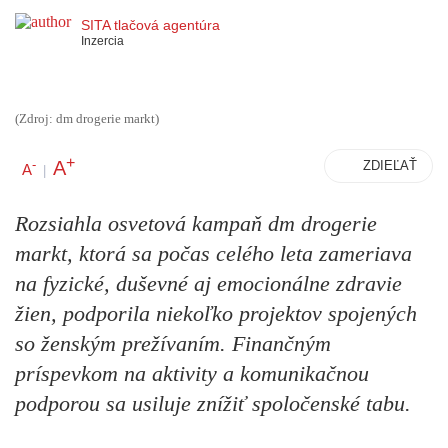
SITA tlačová agentúra
Inzercia
(Zdroj: dm drogerie markt)
+
A
-
ZDIEĽAŤ
A
|
Rozsiahla osvetová kampaň dm drogerie
markt, ktorá sa počas celého leta zameriava
na fyzické, duševné aj emocionálne zdravie
žien, podporila niekoľko projektov spojených
so ženským prežívaním. Finančným
príspevkom na aktivity a komunikačnou
podporou sa usiluje znížiť spoločenské tabu.