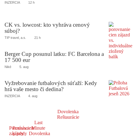
INZERCIA
12 h
CK vs. lowcost: kto vyhráva cenový
súboj?
TIP travel, a.s.
21 h
Berger Cup posunul latku: FC Barcelona a
17 500 eur
Niké
5. aug
Vyžrebovanie futbalových súťaží: Kedy
hrá vaše mesto či dedina?
INZERCIA
4. aug
Dovolenka
Reštaurácie
Last
Poznávacie
Poznávacie
Minute
zájazdy
zájazdy
Dovolenka