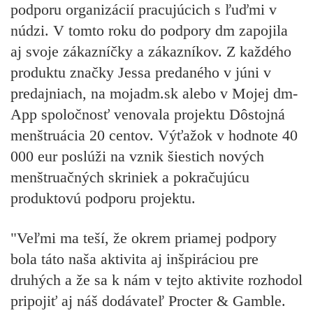
podporu organizácií pracujúcich s ľuďmi v
núdzi. V tomto roku do podpory dm zapojila
aj svoje zákazníčky a zákazníkov. Z každého
produktu značky Jessa predaného v júni v
predajniach, na mojadm.sk alebo v Mojej dm-
App spoločnosť venovala projektu Dôstojná
menštruácia 20 centov. Výťažok v hodnote 40
000 eur poslúži na vznik šiestich nových
menštruačných skriniek a pokračujúcu
produktovú podporu projektu.
"Veľmi ma teší, že okrem priamej podpory
bola táto naša aktivita aj inšpiráciou pre
druhých a že sa k nám v tejto aktivite rozhodol
pripojiť aj náš dodávateľ Procter & Gamble.