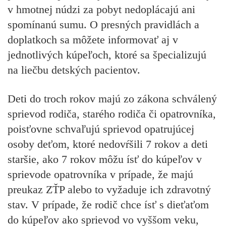
v hmotnej núdzi za pobyt nedoplácajú ani
spomínanú sumu. O presných pravidlách a
doplatkoch sa môžete informovať aj v
jednotlivých kúpeľoch, ktoré sa špecializujú
na liečbu detských pacientov.
Deti do troch rokov majú zo zákona schválený
sprievod rodiča, starého rodiča či opatrovníka,
poisťovne schvaľujú sprievod opatrujúcej
osoby deťom, ktoré nedovŕšili 7 rokov a deti
staršie, ako 7 rokov môžu ísť do kúpeľov v
sprievode opatrovníka v prípade, že majú
preukaz ZŤP alebo to vyžaduje ich zdravotný
stav. V prípade, že rodič chce ísť s dieťaťom
do kúpeľov ako sprievod vo vyššom veku,