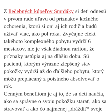
Z
liečebných kúpeľov Smrdáky
si deti odnesú
v prvom rade úľavu od príznakov kožného
ochorenia, ktorú si oni aj ich rodičia budú
užívať viac, ako pol roka. Zvyčajne efekt
takéhoto komplexného pobytu vydrží 6
mesiacov, nie je však žiadnou raritou, že
príznaky ustúpia aj na dlhšiu dobu. Sú
pacienti, ktorým výrazne zlepšený stav
pokožky vydrží až do ďalšieho pobytu, ktorý
môžu preplácaný z poistného absolvovať o
rok.
Cenným benefitom je aj to, že sa deti naučia,
ako sa správne o svoju pokožku starať, ako sa
stravovať a ako čo najmenej „dráždiť“ svoje