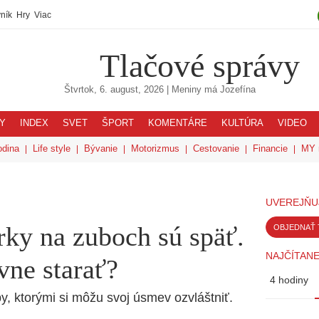
ník
Hry
Viac
Tlačové správy
Štvrtok, 6. august, 2026
| Meniny má
Jozefína
Y
INDEX
SVET
ŠPORT
KOMENTÁRE
KULTÚRA
VIDEO
odina
Life style
Bývanie
Motorizmus
Cestovanie
Financie
MY 
UVEREJŇU
ky na zuboch sú späť.
OBJEDNAŤ 
NAJČÍTANE
vne starať?
4 hodiny
y, ktorými si môžu svoj úsmev ozvláštniť.