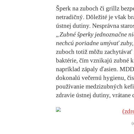
Šperk na zuboch či grillz bez
netradičný. Dôležité je však b
ústnej dutiny. Nesprávna staros
„Zubné šperky jednoznačne nie
nechcú poriadne umývať zuby
zuboch totiž môžu zachytávať z
baktérie, čím vznikajú zubné k
napríklad zápaly ďasien. MDDr
dokonalú večernú hygienu, čis
používanie medzizubných kefi
zdravie ústnej dutiny, vrátane 
(