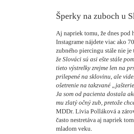
Šperky na zuboch u 
Aj napriek tomu, že dnes pod
Instagrame nájdete viac ako 70
zubného piercingu stále nie je 
že Slováci sú asi ešte stále po
tieto výstrelky zrejme len na p
prilepené na sklovinu, ale vide
ošetrenie na takzvané „jašterie
Ja som od pacienta dostala ak
mu zlatý očný zub, pretože chc
MDDr. Lívia Polláková a záro
často nestretáva aj napriek to
mladom veku.