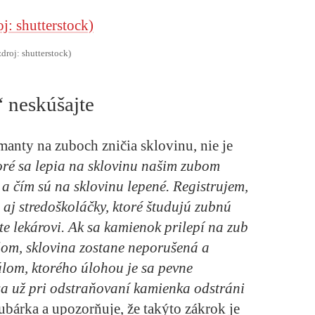
zdroj: shutterstock)
 neskúšajte
manty na zuboch zničia sklovinu, nie je
oré sa lepia na sklovinu našim zubom
 a čím sú na sklovinu lepené. Registrujem,
aj stredoškoláčky, ktoré študujú zubnú
ite lekárovi. Ak sa kamienok prilepí na zub
lom, sklovina zostane neporušená a
álom, ktorého úlohou je sa pevne
sa už pri odstraňovaní kamienka odstráni
ubárka a upozorňuje, že takýto zákrok je