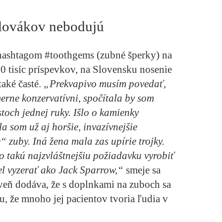
Slovákov nebodujú
 hashtagom #toothgems (zubné šperky) na
0 tisíc príspevkov, na Slovensku nosenie
také časté.
„Prekvapivo musím povedať,
merne konzervatívni, spočítala by som
rstoch jednej ruky. Išlo o kamienky
la som už aj horšie, invazívnejšie
“ zuby. Iná žena mala zas upírie trojky.
o takú najzvláštnejšiu požiadavku vyrobiť
el vyzerať ako Jack Sparrow,“
smeje sa
veň dodáva, že s doplnkami na zuboch sa
mu, že mnoho jej pacientov tvoria ľudia v