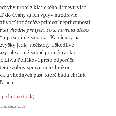
pochyby urobí z klasického úsmevu viac
rať do úvahy aj ich vplyv na zdravie
tlivosť totiž môže priniesť nepríjemnosti.
 sú vhodné pre tých, čo si nevedia alebo
,“
upozorňuje zubárka. Kamienky na
vyšky jedla, nečistoty a škodlivé
azy, ale aj iné zubné problémy ako
. Lívia Polláková preto odporúča
tenie zubov správnou technikou,
ek a vhodných pást, ktoré budú chrániť
ďasien.
zdroj: shutterstock)