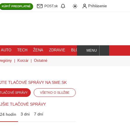
Prihlásenie
POST.sk
KÚPIŤ
PREDPLATNÉ
AUTO
TECH
ŽENA
ZDRAVIE
BLOG
MENU
Hľadaj
regióny
Korzár
Ostatné
JTE TLAČOVÉ SPRÁVY NA SME.SK
TLAČOVÉ SPRÁVY
VŠETKO O SLUŽBE
JŠIE TLAČOVÉ SPRÁVY
3 dni
7 dní
24 hodín