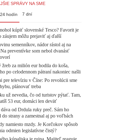
JŠIE SPRÁVY NA SME
7 dní
24 hodín
mohol kúpiť slovenské Tesco? Favorit je
o záujem môžu prejaviť aj ďalší
vinu semenníkov, nádor rástol aj na
. Na preventívke som nebol dvanásť
ovorí
žreb za milión eur hodila do koša,
 ho po celodennom pátraní nakoniec našli
ni pre televíziu v Číne: Po revolúcii sme
chybu, plánovať treba
u už nevedia, čo od turistov pýtať. Tam,
atíš 53 eur, domáci len deväť
 dáva od Drdula ruky preč. Sám ho
l do strany a zamestnal aj po voľbách
dy namiesto mzdy. Je Korčokov spôsob
ia odmien legislatívne čistý?
ého kúpaliska je ruina. Majiteľ reaguje