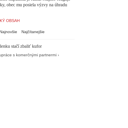
cky, obec mu posiela výzvy na úhradu
KÝ OBSAH
Najnovšie
Najčítanejšie
enku stačí zbaliť kufor
upráce s komerčnými partnermi ›