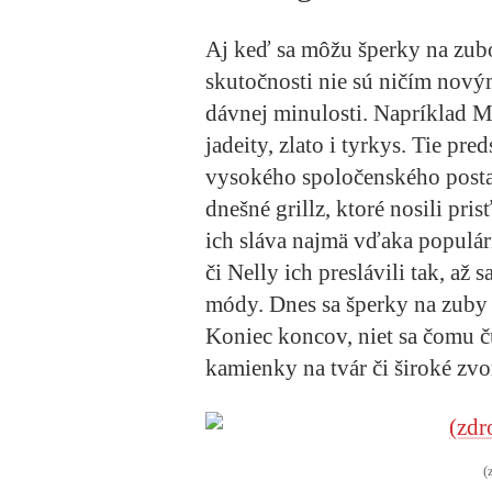
Aj keď sa môžu šperky na zuboc
skutočnosti nie sú ničím nový
dávnej minulosti. Napríklad 
jadeity, zlato i tyrkys. Tie pr
vysokého spoločenského postav
dnešné grillz, ktoré nosili pri
ich sláva najmä vďaka popul
či Nelly ich preslávili tak, až 
módy. Dnes sa šperky na zuby 
Koniec koncov, niet sa čomu č
kamienky na tvár či široké zv
(