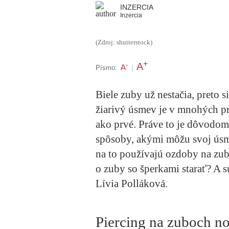
INZERCIA
Inzercia
(Zdroj: shutterstock)
+
A
-
A
Písmo:
|
Biele zuby už nestačia, preto s
žiarivý úsmev je v mnohých pr
ako prvé. Práve to je dôvodom,
spôsoby, akými môžu svoj úsme
na to používajú ozdoby na zuby
o zuby so šperkami starať? A
Lívia Polláková.
Piercing na zuboch no