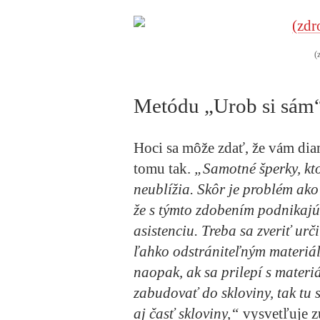
(
Metódu „Urob si sám“
Hoci sa môže zdať, že vám dia
tomu tak.
„Samotné šperky, kt
neublížia. Skôr je problém ako
že s týmto zdobením podnikajú 
asistenciu. Treba sa zveriť urč
ľahko odstrániteľným materiá
naopak, ak sa prilepí s materi
zabudovať do skloviny, tak tu 
aj časť skloviny,“
vysvetľuje z