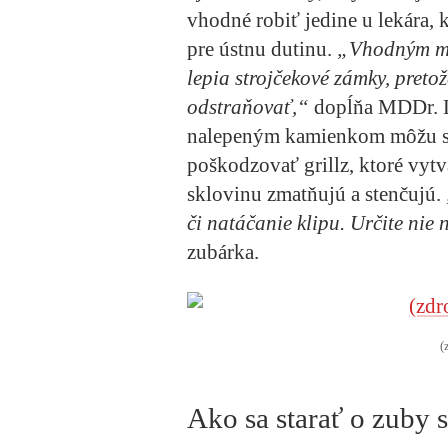
vhodné robiť jedine u lekára, 
pre ústnu dutinu.
„Vhodným mat
lepia strojčekové zámky, pretož
odstraňovať,“
dopĺňa MDDr. Lí
nalepeným kamienkom môžu sk
poškodzovať grillz, ktoré vyt
sklovinu zmatňujú a stenčujú.
či natáčanie klipu. Určite nie
zubárka.
(
Ako sa starať o zuby