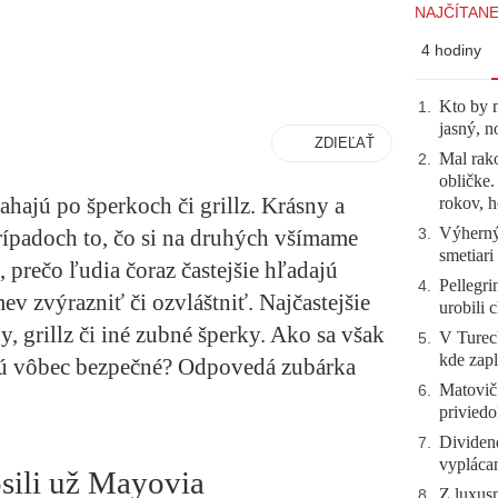
NAJČÍTANE
4 hodiny
Kto by 
1
.
jasný, n
ZDIEĽAŤ
Mal rako
2
.
obličke
iahajú po šperkoch či grillz. Krásny a
rokov, h
Výherný 
ípadoch to, čo si na druhých všímame
3
.
smetiari
 prečo ľudia čoraz častejšie hľadajú
Pellegri
4
.
v zvýrazniť či ozvláštniť. Najčastejšie
urobili 
, grillz či iné zubné šperky. Ako sa však
V Tureck
5
.
kde zapl
 sú vôbec bezpečné? Odpovedá zubárka
Matovič
6
.
priviedo
Dividen
7
.
vyplácan
sili už Mayovia
Z luxusn
8
.