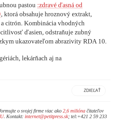
 zubnou pastou
:zdravé ďasná od
®
, ktorá obsahuje hroznový extrakt,
u a citrón. Kombinácia vhodných
 citlivosť ďasien, odstraňuje zubný
 nízkym ukazovateľom abrazivity RDA 10.
ériách, lekárňach aj na
ZDIEĽAŤ
formujte o svojej firme viac ako
2,6 milióna
čitateľov
TU
. Kontakt:
internet@petitpress.sk
; tel:+421 2 59 233