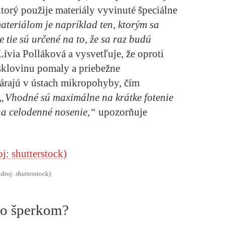
ktorý použije materiály vyvinuté špeciálne
eriálom je napríklad ten, ktorým sa
e tie sú určené na to, že sa raz budú
via Polláková a vysvetľuje, že oproti
lovinu pomaly a priebežne
várajú v ústach mikropohyby, čím
„Vhodné sú maximálne na krátke fotenie
 na celodenné nosenie,“
upozorňuje
zdroj: shutterstock)
 so šperkom?