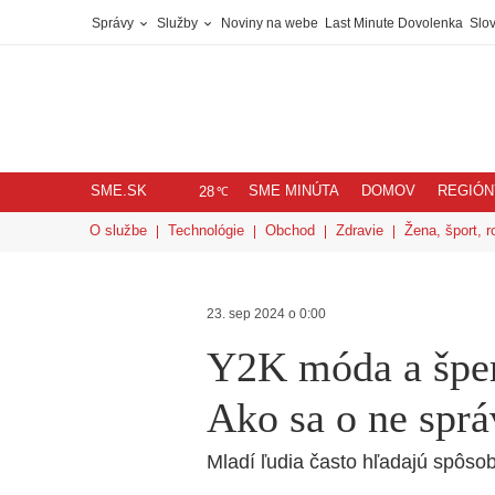
Správy
Služby
Noviny na webe
Last Minute Dovolenka
Slov
SME.SK
SME MINÚTA
DOMOV
REGIÓN
℃
28
O službe
Technológie
Obchod
Zdravie
Žena, šport, r
23. sep 2024 o 0:00
Y2K móda a šper
Ako sa o ne sprá
Mladí ľudia často hľadajú spôsob