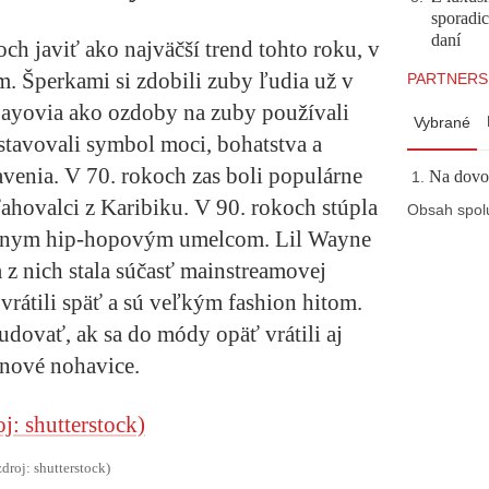
sporadi
daní
h javiť ako najväčší trend tohto roku, v
m. Šperkami si zdobili zuby ľudia už v
PARTNERS
Mayovia ako ozdoby na zuby používali
Vybrané
edstavovali symbol moci, bohatstva a
enia. V 70. rokoch zas boli populárne
Na dovol
sťahovalci z Karibiku. V 90. rokoch stúpla
Obsah spol
árnym hip-hopovým umelcom. Lil Wayne
sa z nich stala súčasť mainstreamovej
vrátili späť a sú veľkým fashion hitom.
udovať, ak sa do módy opäť vrátili aj
onové nohavice.
zdroj: shutterstock)