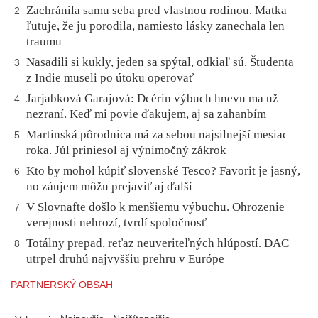
Zachránila samu seba pred vlastnou rodinou. Matka
2
ľutuje, že ju porodila, namiesto lásky zanechala len
traumu
Nasadili si kukly, jeden sa spýtal, odkiaľ sú. Študenta
3
z Indie museli po útoku operovať
Jarjabková Garajová: Dcérin výbuch hnevu ma už
4
nezraní. Keď mi povie ďakujem, aj sa zahanbím
Martinská pôrodnica má za sebou najsilnejší mesiac
5
roka. Júl priniesol aj výnimočný zákrok
Kto by mohol kúpiť slovenské Tesco? Favorit je jasný,
6
no záujem môžu prejaviť aj ďalší
V Slovnafte došlo k menšiemu výbuchu. Ohrozenie
7
verejnosti nehrozí, tvrdí spoločnosť
Totálny prepad, reťaz neuveriteľných hlúpostí. DAC
8
utrpel druhú najvyššiu prehru v Európe
PARTNERSKÝ OBSAH