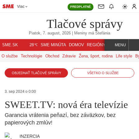
Viac
PREDPLATNÉ
Tlačové správy
Piatok, 7. august, 2026
| Meniny má
Štefánia
℃
SME.SK
SME MINÚTA
DOMOV
REGIÓNY
INDEX
SVET
28
MENU
O službe
Technológie
Obchod
Zdravie
Žena, šport, rodina
Life style
B
OBJEDNAŤ TLAČOVÉ SPRÁVY
VŠETKO O SLUŽBE
3. sep 2024 o 0:00
SWEET.TV: nová éra televízie
Garancia vrátenia peňazí, bez záväzkov, bez
papierových zmlúv!
INZERCIA