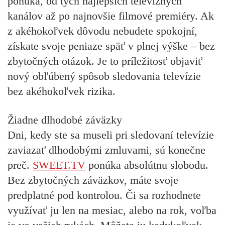
ponúka, od tých najlepších televíznych
kanálov až po najnovšie filmové premiéry. Ak
z akéhokoľvek dôvodu nebudete spokojní,
získate svoje peniaze späť v plnej výške – bez
zbytočných otázok. Je to príležitosť objaviť
nový obľúbený spôsob sledovania televízie
bez akéhokoľvek rizika.
Žiadne dlhodobé záväzky
Dni, kedy ste sa museli pri sledovaní televízie
zaviazať dlhodobými zmluvami, sú konečne
preč.
SWEET.TV
ponúka absolútnu slobodu.
Bez zbytočných záväzkov, máte svoje
predplatné pod kontrolou. Či sa rozhodnete
využívať ju len na mesiac, alebo na rok, voľba