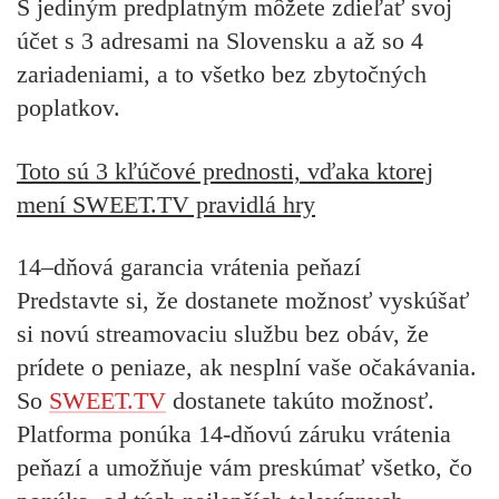
S jediným predplatným môžete
zdieľať svoj
účet s 3 adresami na Slovensku a až so 4
zariadeniami,
a to všetko bez zbytočných
poplatkov.
Toto sú 3 kľúčové prednosti, vďaka ktorej
mení SWEET.TV pravidlá hry
14–dňová garancia vrátenia peňazí
Predstavte si, že dostanete možnosť vyskúšať
si novú streamovaciu službu bez obáv, že
prídete o peniaze, ak nesplní vaše očakávania.
So
SWEET.TV
dostanete takúto možnosť.
Platforma ponúka 14-dňovú záruku vrátenia
peňazí a umožňuje vám preskúmať všetko, čo