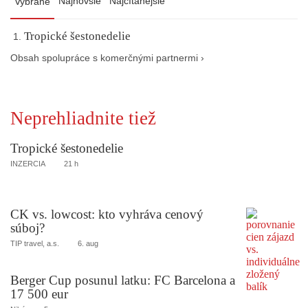
Najnovšie
Najčítanejšie
Vybrané
Tropické šestonedelie
Obsah spolupráce s komerčnými partnermi ›
Neprehliadnite tiež
Tropické šestonedelie
INZERCIA
21 h
CK vs. lowcost: kto vyhráva cenový
súboj?
TIP travel, a.s.
6. aug
Berger Cup posunul latku: FC Barcelona a
17 500 eur