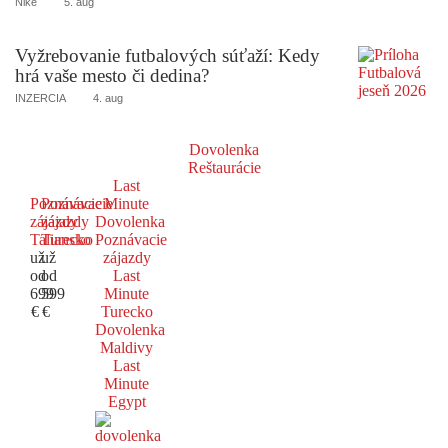
Niké
5. aug
Vyžrebovanie futbalových súťaží: Kedy
hrá vaše mesto či dedina?
INZERCIA
4. aug
Dovolenka
Reštaurácie
Last
Poznávacie
Poznávacie
Minute
zájazdy
zájazdy
Dovolenka
Taliansko
Turecko
Poznávacie
už
už
zájazdy
od
od
Last
699
599
Minute
€
€
Turecko
Dovolenka
Maldivy
Last
Minute
Egypt