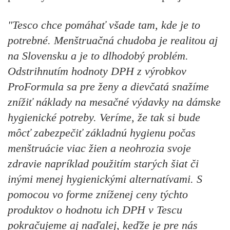
"Tesco chce pomáhať všade tam, kde je to
potrebné. Menštruačná chudoba je realitou aj
na Slovensku a je to dlhodobý problém.
Odstrihnutím hodnoty DPH z výrobkov
ProFormula sa pre ženy a dievčatá snažíme
znížiť náklady na mesačné výdavky na dámske
hygienické potreby. Veríme, že tak si bude
môcť zabezpečiť základnú hygienu počas
menštruácie viac žien a neohrozia svoje
zdravie napríklad použitím starých šiat či
inými menej hygienickými alternatívami. S
pomocou vo forme zníženej ceny týchto
produktov o hodnotu ich DPH v Tescu
pokračujeme aj naďalej, keďže je pre nás