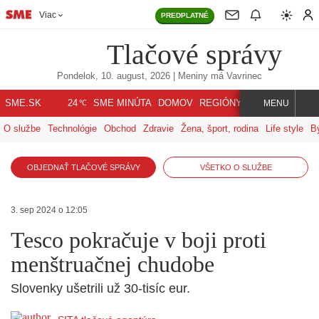
Viac
PREDPLATNÉ
Tlačové správy
Pondelok, 10. august, 2026
| Meniny má
Vavrinec
℃
SME.SK
SME MINÚTA
DOMOV
REGIÓNY
INDEX
SVET
24
MENU
O službe
Technológie
Obchod
Zdravie
Žena, šport, rodina
Life style
B
OBJEDNAŤ TLAČOVÉ SPRÁVY
VŠETKO O SLUŽBE
3. sep 2024 o 12:05
Tesco pokračuje v boji proti
menštruačnej chudobe
Slovenky ušetrili už 30-tisíc eur.