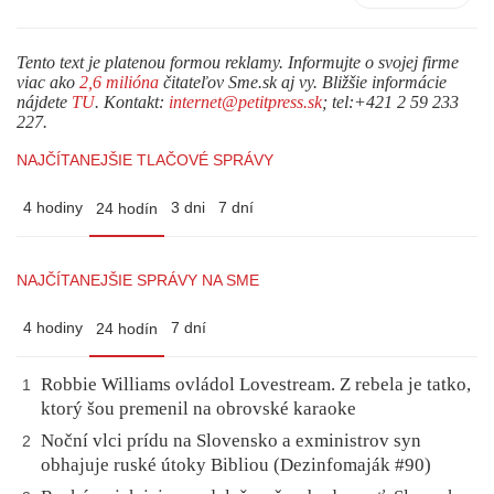
Tento text je platenou formou reklamy. Informujte o svojej firme
viac ako
2,6 milióna
čitateľov Sme.sk aj vy. Bližšie informácie
nájdete
TU
. Kontakt:
internet@petitpress.sk
; tel:+421 2 59 233
227.
NAJČÍTANEJŠIE TLAČOVÉ SPRÁVY
4 hodiny
3 dni
7 dní
24 hodín
NAJČÍTANEJŠIE SPRÁVY NA SME
4 hodiny
7 dní
24 hodín
Robbie Williams ovládol Lovestream. Z rebela je tatko,
1
ktorý šou premenil na obrovské karaoke
Noční vlci prídu na Slovensko a exministrov syn
2
obhajuje ruské útoky Bibliou (Dezinfomaják #90)