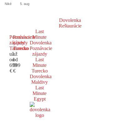
Niké
5. aug
Dovolenka
Reštaurácie
Last
Poznávacie
Poznávacie
Minute
zájazdy
zájazdy
Dovolenka
Taliansko
Turecko
Poznávacie
už
už
zájazdy
od
od
Last
699
599
Minute
€
€
Turecko
Dovolenka
Maldivy
Last
Minute
Egypt