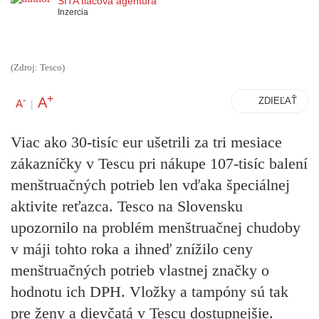
SITA tlačová agentúra
Inzercia
(Zdroj: Tesco)
+
A
-
ZDIEĽAŤ
A
|
Viac ako 30-tisíc eur ušetrili za tri mesiace
zákazníčky v Tescu pri nákupe 107-tisíc balení
menštruačných potrieb len vďaka špeciálnej
aktivite reťazca. Tesco na Slovensku
upozornilo na problém menštruačnej chudoby
v máji tohto roka a ihneď znížilo ceny
menštruačných potrieb vlastnej značky o
hodnotu ich DPH. Vložky a tampóny sú tak
pre ženy a dievčatá v Tescu dostupnejšie.