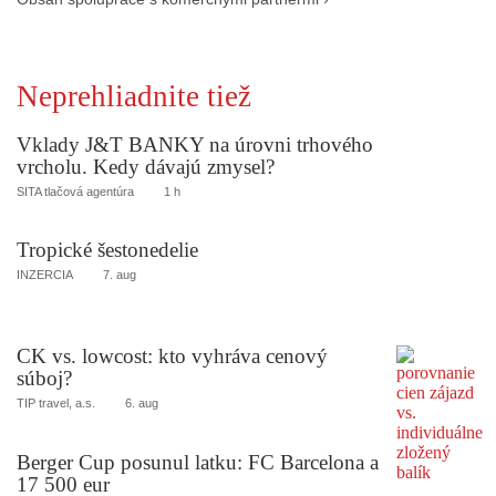
Neprehliadnite tiež
Vklady J&T BANKY na úrovni trhového
vrcholu. Kedy dávajú zmysel?
SITA tlačová agentúra
1 h
Tropické šestonedelie
INZERCIA
7. aug
CK vs. lowcost: kto vyhráva cenový
súboj?
TIP travel, a.s.
6. aug
Berger Cup posunul latku: FC Barcelona a
17 500 eur