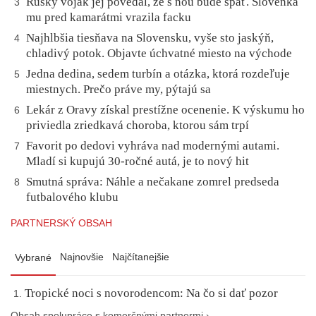
Ruský vojak jej povedal, že s ňou bude spať. Slovenka
3
mu pred kamarátmi vrazila facku
Najhlbšia tiesňava na Slovensku, vyše sto jaskýň,
4
chladivý potok. Objavte úchvatné miesto na východe
Jedna dedina, sedem turbín a otázka, ktorá rozdeľuje
5
miestnych. Prečo práve my, pýtajú sa
Lekár z Oravy získal prestížne ocenenie. K výskumu ho
6
priviedla zriedkavá choroba, ktorou sám trpí
Favorit po dedovi vyhráva nad modernými autami.
7
Mladí si kupujú 30-ročné autá, je to nový hit
Smutná správa: Náhle a nečakane zomrel predseda
8
futbalového klubu
PARTNERSKÝ OBSAH
Najnovšie
Najčítanejšie
Vybrané
Tropické noci s novorodencom: Na čo si dať pozor
Obsah spolupráce s komerčnými partnermi ›