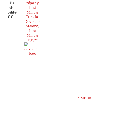
už
už
zájazdy
od
od
Last
699
599
Minute
€
€
Turecko
Dovolenka
Maldivy
Last
Minute
Egypt
SME.sk