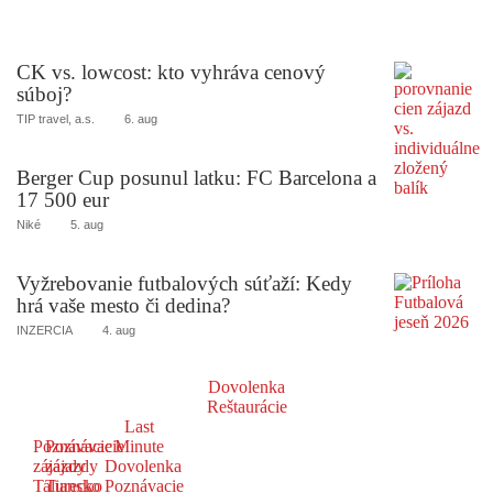
CK vs. lowcost: kto vyhráva cenový
súboj?
TIP travel, a.s.
6. aug
Berger Cup posunul latku: FC Barcelona a
17 500 eur
Niké
5. aug
Vyžrebovanie futbalových súťaží: Kedy
hrá vaše mesto či dedina?
INZERCIA
4. aug
Dovolenka
Reštaurácie
Last
Poznávacie
Poznávacie
Minute
zájazdy
zájazdy
Dovolenka
Taliansko
Turecko
Poznávacie