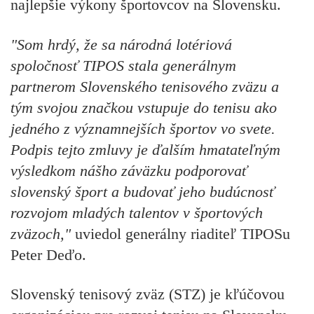
najlepšie výkony športovcov na Slovensku.
"Som hrdý, že sa národná lotériová
spoločnosť TIPOS stala generálnym
partnerom Slovenského tenisového zväzu a
tým svojou značkou vstupuje do tenisu ako
jedného z významnejších športov vo svete.
Podpis tejto zmluvy je ďalším hmatateľným
výsledkom nášho záväzku podporovať
slovenský šport a budovať jeho budúcnosť
rozvojom mladých talentov v športových
zväzoch,"
uviedol generálny riaditeľ TIPOSu
Peter Deďo.
Slovenský tenisový zväz (STZ) je kľúčovou