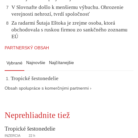
V Slovnafte došlo k menšiemu výbuchu. Ohrozenie
7
verejnosti nehrozí, tvrdí spoločnosť
Za radarmi Šutaja Eštoka je zrejme osoba, ktorá
8
obchodovala s ruskou firmou zo sankčného zoznamu
EÚ
PARTNERSKÝ OBSAH
Najnovšie
Najčítanejšie
Vybrané
Tropické šestonedelie
Obsah spolupráce s komerčnými partnermi ›
Neprehliadnite tiež
Tropické šestonedelie
INZERCIA
22 h