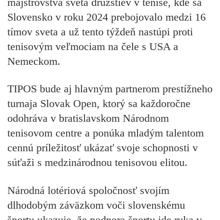
majstrovstvá sveta družstiev v tenise, kde sa
Slovensko v roku 2024 prebojovalo medzi 16
tímov sveta a už tento týždeň nastúpi proti
tenisovým veľmociam na čele s USA a
Nemeckom.
TIPOS bude aj hlavným partnerom prestížneho
turnaja Slovak Open, ktorý sa každoročne
odohráva v bratislavskom Národnom
tenisovom centre a ponúka mladým talentom
cennú príležitosť ukázať svoje schopnosti v
súťaži s medzinárodnou tenisovou elitou.
Národná lotériová spoločnosť svojím
dlhodobým záväzkom voči slovenskému
športu ukazuje, že podpora športu ide ruka v