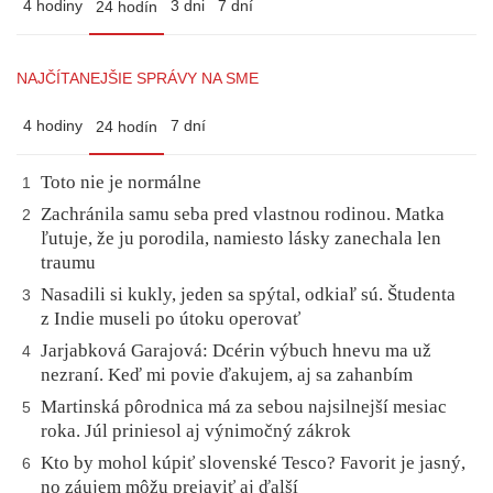
4 hodiny
3 dni
7 dní
24 hodín
NAJČÍTANEJŠIE SPRÁVY NA SME
4 hodiny
7 dní
24 hodín
Toto nie je normálne
1
Zachránila samu seba pred vlastnou rodinou. Matka
2
ľutuje, že ju porodila, namiesto lásky zanechala len
traumu
Nasadili si kukly, jeden sa spýtal, odkiaľ sú. Študenta
3
z Indie museli po útoku operovať
Jarjabková Garajová: Dcérin výbuch hnevu ma už
4
nezraní. Keď mi povie ďakujem, aj sa zahanbím
Martinská pôrodnica má za sebou najsilnejší mesiac
5
roka. Júl priniesol aj výnimočný zákrok
Kto by mohol kúpiť slovenské Tesco? Favorit je jasný,
6
no záujem môžu prejaviť aj ďalší