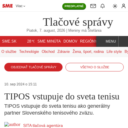
Viac
PREDPLATNÉ
Tlačové správy
Piatok, 7. august, 2026
| Meniny má
Štefánia
℃
SME.SK
SME MINÚTA
DOMOV
REGIÓNY
INDEX
SVET
28
MENU
O službe
Technológie
Obchod
Zdravie
Žena, šport, rodina
Life style
B
OBJEDNAŤ TLAČOVÉ SPRÁVY
VŠETKO O SLUŽBE
10. sep 2024 o 15:11
TIPOS vstupuje do sveta tenisu
TIPOS vstupuje do sveta tenisu ako generálny
partner Slovenského tenisového zväzu.
SITA tlačová agentúra