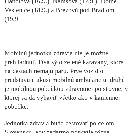
Handlová (16.9.), Nemšová (17.9.), Dolné
Vestenice (18.9.) a Brezovú pod Bradlom
(19.9
Mobilnú jednotku zdravia nie je možné
prehliadnuť. Dva sýto zelené karavany, ktoré
na cestách nemajú páru. Prvé vozidlo
predstavuje akúsi mobilnú ambulanciu, druhé
je mobilnou pobočkou zdravotnej poisťovne, v
ktorej sa dá vybaviť všetko ako v kamennej
pobočke.
Jednotka zdravia bude cestovať po celom
Slovensku, aby zadarmo poskytla rôzne