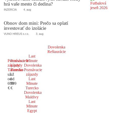
hrá vaše mesto či dedina?
INZERCIA
4. aug
Obnov dom mini: Prečo sa oplatí
investovať do izolácie
VUNO HREUS s.r.o.
3. aug
Dovolenka
Reštaurácie
Last
Poznávacie
Poznávacie
Minute
zájazdy
zájazdy
Dovolenka
Taliansko
Turecko
Poznávacie
už
už
zájazdy
od
od
Last
699
599
Minute
€
€
Turecko
Dovolenka
Maldivy
Last
Minute
Egypt