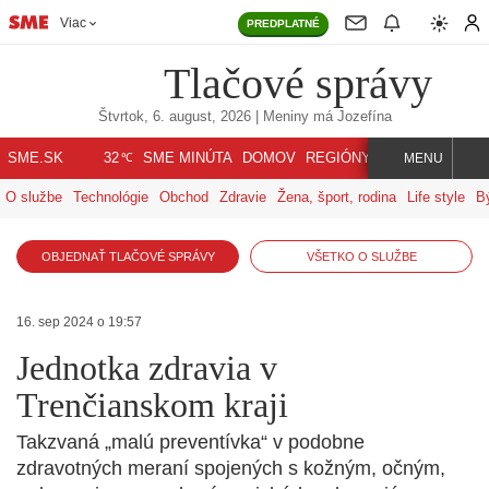
Viac
PREDPLATNÉ
Tlačové správy
Štvrtok, 6. august, 2026
| Meniny má
Jozefína
℃
SME.SK
SME MINÚTA
DOMOV
REGIÓNY
INDEX
SVET
32
MENU
O službe
Technológie
Obchod
Zdravie
Žena, šport, rodina
Life style
B
OBJEDNAŤ TLAČOVÉ SPRÁVY
VŠETKO O SLUŽBE
16. sep 2024 o 19:57
Jednotka zdravia v
Trenčianskom kraji
Takzvaná „malú preventívka“ v podobne
zdravotných meraní spojených s kožným, očným,