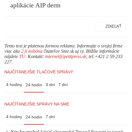
aplikácie AIP derm
ZDIEĽAŤ
Tento text je platenou formou reklamy. Informujte o svojej firme
viac ako
2,6 milióna
čitateľov Sme.sk aj vy. Bližšie informácie
nájdete
TU
. Kontakt:
internet@petitpress.sk
; tel:+421 2 59 233
227.
NAJČÍTANEJŠIE TLAČOVÉ SPRÁVY
4 hodiny
3 dni
7 dní
24 hodín
NAJČÍTANEJŠIE SPRÁVY NA SME
4 hodiny
7 dní
24 hodín
Kto by mohol kúpiť slovenské Tesco? Favorit je jasný,