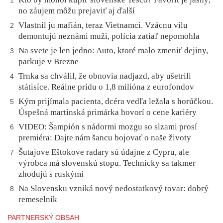
1
no záujem môžu prejaviť aj ďalší
Vlastnil ju mafián, teraz Vietnamci. Vzácnu vilu
2
demontujú neznámi muži, polícia zatiaľ nepomohla
Na svete je len jedno: Auto, ktoré malo zmeniť dejiny,
3
parkuje v Brezne
Trnka sa chválil, že obnovia nadjazd, aby ušetrili
4
státisíce. Reálne prídu o 1,8 milióna z eurofondov
Kým prijímala pacienta, dcéra vedľa ležala s horúčkou.
5
Úspešná martinská primárka hovorí o cene kariéry
VIDEO: Šampión s nádormi mozgu so slzami prosí
6
premiéra: Dajte nám šancu bojovať o naše životy
Šutajove Eštokove radary sú údajne z Cypru, ale
7
výrobca má slovenskú stopu. Technicky sa takmer
zhodujú s ruskými
Na Slovensku vzniká nový nedostatkový tovar: dobrý
8
remeselník
PARTNERSKÝ OBSAH