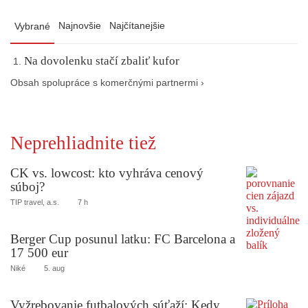
Najnovšie
Najčítanejšie
Vybrané
Na dovolenku stačí zbaliť kufor
Obsah spolupráce s komerčnými partnermi ›
Neprehliadnite tiež
CK vs. lowcost: kto vyhráva cenový
súboj?
TIP travel, a.s.
7 h
Berger Cup posunul latku: FC Barcelona a
17 500 eur
Niké
5. aug
Vyžrebovanie futbalových súťaží: Kedy