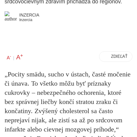
srdcovocievnym zdravím prichádza do regiónov.
INZERCIA
Inzercia
+
A
-
ZDIEĽAŤ
A
|
„Pocity smädu, sucho v ústach, časté močenie
či únava. To všetko môžu byť príznaky
cukrovky – nebezpečného ochorenia, ktoré
bez správnej liečby končí stratou zraku či
končatiny. Zvýšený cholesterol sa často
neprejaví nijak, ale zistí sa až po srdcovom
infarkte alebo cievnej mozgovej príhode,“