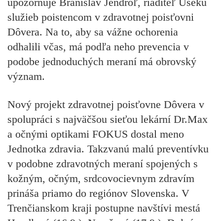
upozorňuje Branislav Jendroľ, riaditeľ Úseku
služieb poistencom v zdravotnej poisťovni
Dôvera. Na to, aby sa vážne ochorenia
odhalili včas, má podľa neho prevencia v
podobe jednoduchých meraní má obrovský
význam.
Nový projekt zdravotnej poisťovne Dôvera v
spolupráci s najväčšou sieťou lekární Dr.Max
a očnými optikami FOKUS dostal meno
Jednotka zdravia. Takzvanú malú preventívku
v podobne zdravotných meraní spojených s
kožným, očným, srdcovocievnym zdravím
prináša priamo do regiónov Slovenska. V
Trenčianskom kraji postupne navštívi mestá