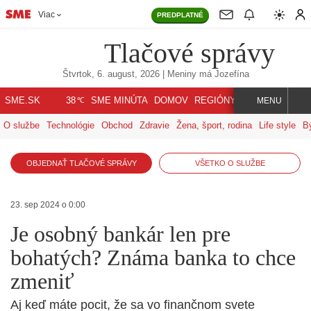
Viac
PREDPLATNÉ
Tlačové správy
Štvrtok, 6. august, 2026
| Meniny má
Jozefína
℃
SME.SK
SME MINÚTA
DOMOV
REGIÓNY
INDEX
SVET
38
MENU
O službe
Technológie
Obchod
Zdravie
Žena, šport, rodina
Life style
B
OBJEDNAŤ TLAČOVÉ SPRÁVY
VŠETKO O SLUŽBE
23. sep 2024 o 0:00
Je osobný bankár len pre
bohatých? Známa banka to chce
zmeniť
Aj keď máte pocit, že sa vo finančnom svete