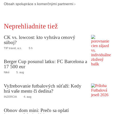
Obsah spolupráce s komerčnými partnermi ›
Neprehliadnite tiež
CK vs. lowcost: kto vyhráva cenový
súboj?
TIP travel, a.s.
5 h
Berger Cup posunul latku: FC Barcelona a
17 500 eur
Niké
5. aug
Vyžrebovanie futbalových súťaží: Kedy
hrá vaše mesto či dedina?
INZERCIA
4. aug
Obnov dom mini: Prečo sa oplatí