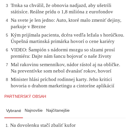
Trnka sa chválil, že obnovia nadjazd, aby ušetrili
3
státisíce. Reálne prídu o 1,8 milióna z eurofondov
Na svete je len jedno: Auto, ktoré malo zmeniť dejiny,
4
parkuje v Brezne
Kým prijímala pacienta, dcéra vedľa ležala s horúčkou.
5
Úspešná martinská primárka hovorí o cene kariéry
VIDEO: Šampión s nádormi mozgu so slzami prosí
6
premiéra: Dajte nám šancu bojovať o naše životy
Mal rakovinu semenníkov, nádor rástol aj na obličke.
7
Na preventívke som nebol dvanásť rokov, hovorí
Minister hlási príchod rodinnej karty. Jeho kritici
8
hovoria o drahom marketingu a cintoríne aplikácií
PARTNERSKÝ OBSAH
Najnovšie
Najčítanejšie
Vybrané
Na dovolenku stačí zbaliť kufor