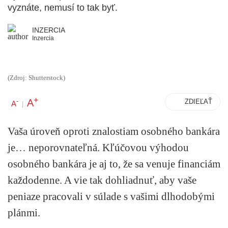
vyznáte, nemusí to tak byť.
INZERCIA
Inzercia
(Zdroj: Shutterstock)
+
A
-
ZDIEĽAŤ
A
|
Vaša úroveň oproti znalostiam osobného bankára
je… neporovnateľná. Kľúčovou výhodou
osobného bankára je aj to, že sa venuje financiám
každodenne. A vie tak dohliadnuť, aby vaše
peniaze pracovali v súlade s vašimi dlhodobými
plánmi.