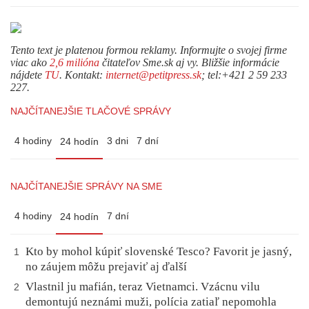
Tento text je platenou formou reklamy. Informujte o svojej firme
viac ako
2,6 milióna
čitateľov Sme.sk aj vy. Bližšie informácie
nájdete
TU
. Kontakt:
internet@petitpress.sk
; tel:+421 2 59 233
227.
NAJČÍTANEJŠIE TLAČOVÉ SPRÁVY
4 hodiny
3 dni
7 dní
24 hodín
NAJČÍTANEJŠIE SPRÁVY NA SME
4 hodiny
7 dní
24 hodín
Kto by mohol kúpiť slovenské Tesco? Favorit je jasný,
1
no záujem môžu prejaviť aj ďalší
Vlastnil ju mafián, teraz Vietnamci. Vzácnu vilu
2
demontujú neznámi muži, polícia zatiaľ nepomohla