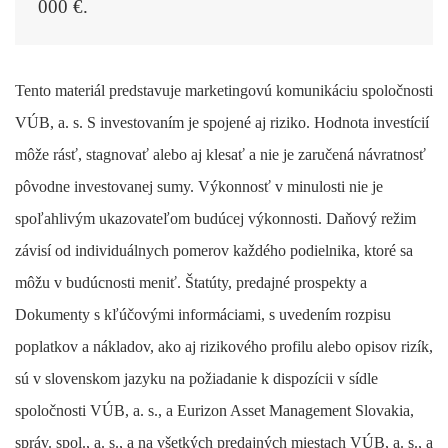
000 €.
Tento materiál predstavuje marketingovú komunikáciu spoločnosti
VÚB, a. s. S investovaním je spojené aj riziko. Hodnota investícií
môže rásť, stagnovať alebo aj klesať a nie je zaručená návratnosť
pôvodne investovanej sumy. Výkonnosť v minulosti nie je
spoľahlivým ukazovateľom budúcej výkonnosti. Daňový režim
závisí od individuálnych pomerov každého podielnika, ktoré sa
môžu v budúcnosti meniť. Štatúty, predajné prospekty a
Dokumenty s kľúčovými informáciami, s uvedením rozpisu
poplatkov a nákladov, ako aj rizikového profilu alebo opisov rizík,
sú v slovenskom jazyku na požiadanie k dispozícii v sídle
spoločnosti VÚB, a. s., a Eurizon Asset Management Slovakia,
správ. spol., a. s., a na všetkých predajných miestach VÚB, a. s., a