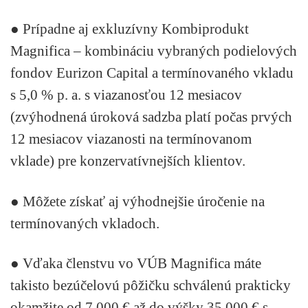
● Prípadne aj exkluzívny
Kombiprodukt
Magnifica
– kombináciu vybraných podielových
fondov Eurizon Capital a termínovaného vkladu
s 5,0 % p. a. s viazanosťou 12 mesiacov
(zvýhodnená úroková sadzba platí počas prvých
12 mesiacov viazanosti na termínovanom
vklade) pre konzervatívnejších klientov.
● Môžete získať aj
výhodnejšie úročenie na
termínovaných vkladoch.
● Vďaka členstvu vo VÚB Magnifica máte
takisto bezúčelovú pôžičku schválenú prakticky
okamžite od 7 000 € až do výšky 35 000 € s