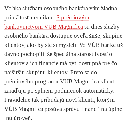
Vďaka službám osobného bankára vám žiadna
príležitosť neunikne.
S prémiovým
bankovníctvom VÚB Magnifica
sú dnes služby
osobného bankára dostupné oveľa širšej skupine
klientov, ako by ste si mysleli. Vo VÚB banke už
dávno pochopili, že špeciálna starostlivosť o
klientov a ich financie má byť dostupná pre čo
najširšiu skupinu klientov. Preto sa do
prémiového programu VÚB Magnifica klienti
zaraďujú po splnení podmienok automaticky.
Pravidelne tak pribúdajú noví klienti, ktorým
VÚB Magnifica posúva správu financií na úplne
inú úroveň.