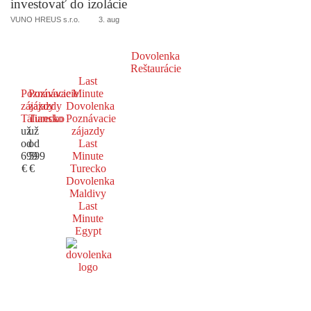
investovať do izolácie
VUNO HREUS s.r.o.
3. aug
Dovolenka
Reštaurácie
Last
Poznávacie
Poznávacie
Minute
zájazdy
zájazdy
Dovolenka
Taliansko
Turecko
Poznávacie
už
už
zájazdy
od
od
Last
699
599
Minute
€
€
Turecko
Dovolenka
Maldivy
Last
Minute
Egypt