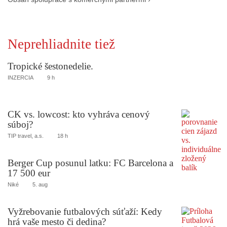
Neprehliadnite tiež
Tropické šestonedelie.
INZERCIA
9 h
CK vs. lowcost: kto vyhráva cenový
súboj?
TIP travel, a.s.
18 h
Berger Cup posunul latku: FC Barcelona a
17 500 eur
Niké
5. aug
Vyžrebovanie futbalových súťaží: Kedy
hrá vaše mesto či dedina?