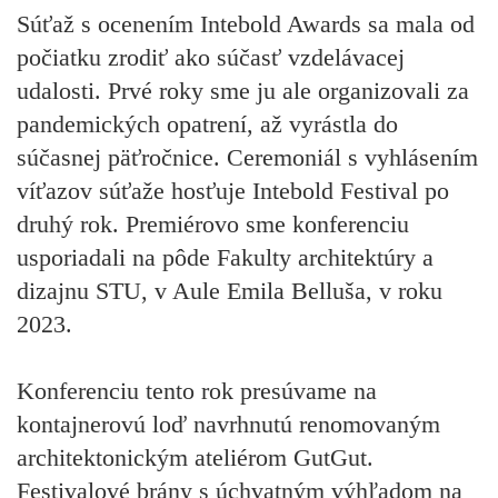
Súťaž s ocenením Intebold Awards sa mala od
počiatku zrodiť ako súčasť vzdelávacej
udalosti. Prvé roky sme ju ale organizovali za
pandemických opatrení, až vyrástla do
súčasnej päťročnice. Ceremoniál s vyhlásením
víťazov súťaže hosťuje Intebold Festival po
druhý rok. Premiérovo sme konferenciu
usporiadali na pôde Fakulty architektúry a
dizajnu STU, v Aule Emila Belluša, v roku
2023.
Konferenciu tento rok presúvame na
kontajnerovú loď navrhnutú renomovaným
architektonickým ateliérom GutGut.
Festivalové brány s úchvatným výhľadom na