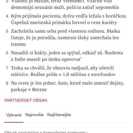
Vlastnil ju mafián, teraz Vietnamci. Vzácnu vilu
3
demontujú neznámi muži, polícia zatiaľ nepomohla
Kým prijímala pacienta, dcéra vedľa ležala s horúčkou.
4
Úspešná martinská primárka hovorí o cene kariéry
Zachránila samu seba pred vlastnou rodinou. Matka
5
ľutuje, že ju porodila, namiesto lásky zanechala len
traumu
Nasadili si kukly, jeden sa spýtal, odkiaľ sú. Študenta
6
z Indie museli po útoku operovať
Trnka sa chválil, že obnovia nadjazd, aby ušetrili
7
státisíce. Reálne prídu o 1,8 milióna z eurofondov
Na svete je len jedno: Auto, ktoré malo zmeniť dejiny,
8
parkuje v Brezne
PARTNERSKÝ OBSAH
Najnovšie
Najčítanejšie
Vybrané
Obsah spolupráce s komerčnými partnermi ›