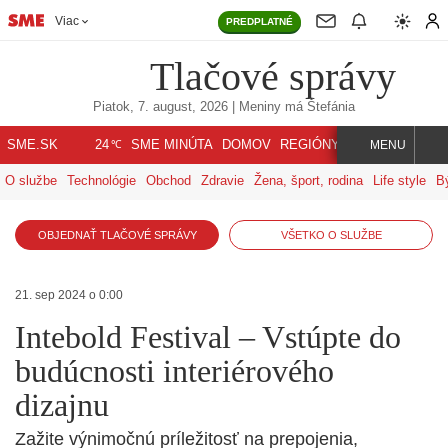
Viac
PREDPLATNÉ
Tlačové správy
Piatok, 7. august, 2026
| Meniny má
Štefánia
℃
SME.SK
SME MINÚTA
DOMOV
REGIÓNY
INDEX
SVET
24
MENU
O službe
Technológie
Obchod
Zdravie
Žena, šport, rodina
Life style
B
OBJEDNAŤ TLAČOVÉ SPRÁVY
VŠETKO O SLUŽBE
21. sep 2024 o 0:00
Intebold Festival – Vstúpte do
budúcnosti interiérového
dizajnu
Zažite výnimočnú príležitosť na prepojenia,