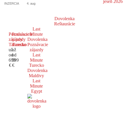
INZERCIA
4. aug
Dovolenka
Reštaurácie
Last
Poznávacie
Poznávacie
Minute
zájazdy
zájazdy
Dovolenka
Taliansko
Turecko
Poznávacie
už
už
zájazdy
od
od
Last
699
599
Minute
€
€
Turecko
Dovolenka
Maldivy
Last
Minute
Egypt