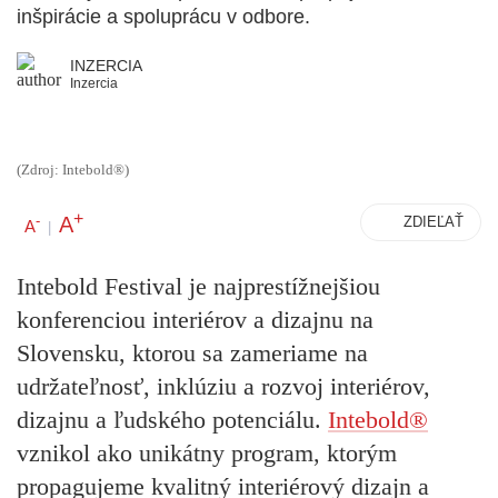
inšpirácie a spoluprácu v odbore.
INZERCIA
Inzercia
(Zdroj: Intebold®)
+
A
-
ZDIEĽAŤ
A
|
Intebold Festival je najprestížnejšiou
konferenciou interiérov a dizajnu na
Slovensku, ktorou sa zameriame na
udržateľnosť, inklúziu a rozvoj interiérov,
dizajnu a ľudského potenciálu.
Intebold®
vznikol ako unikátny program, ktorým
propagujeme kvalitný interiérový dizajn a