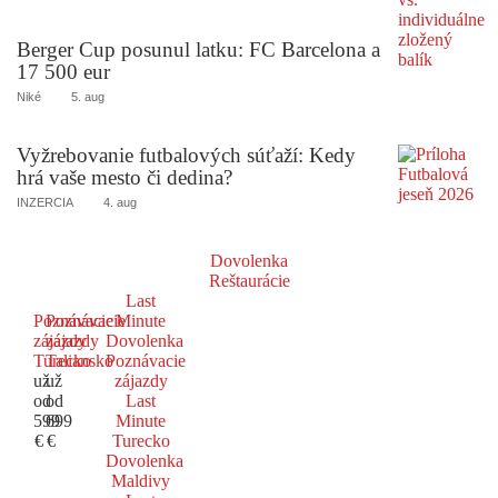
Berger Cup posunul latku: FC Barcelona a
17 500 eur
Niké
5. aug
Vyžrebovanie futbalových súťaží: Kedy
hrá vaše mesto či dedina?
INZERCIA
4. aug
Dovolenka
Reštaurácie
Last
Poznávacie
Poznávacie
Minute
zájazdy
zájazdy
Dovolenka
Turecko
Taliansko
Poznávacie
už
už
zájazdy
od
od
Last
599
699
Minute
€
€
Turecko
Dovolenka
Maldivy