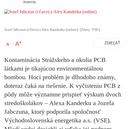
Inzercia
Jozef Jabczun (vľavo) a Alex Kanderka (online). (Zdroj: VSE)
+
A
-
ZDIEĽAŤ
A
|
Kontaminácia Strážskeho a okolia PCB
látkami je tikajúcou environmentálnou
bombou. Hoci problém je dlhodobo známy,
doteraz čaká na riešenie. K vyčisteniu PCB z
pôdy môže významne prispieť výskum dvoch
stredoškolákov – Alexa Kanderku a Jozefa
Jabczuna, ktorý podporila spoločnosť
Východoslovenská energetika a.s. (VSE).
Mladí vedci dosiahli aj vďaka jej podpore