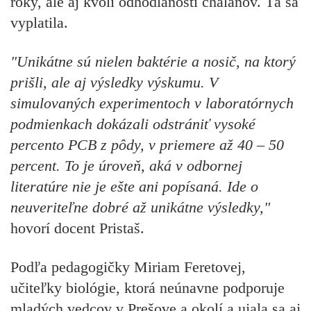
roky, ale aj kvôli odhodlanosti chalanov. Tá sa
vyplatila.
"Unikátne sú nielen baktérie a nosič, na ktorý
prišli, ale aj výsledky výskumu. V
simulovaných experimentoch v laboratórnych
podmienkach dokázali odstrániť vysoké
percento PCB z pôdy, v priemere až 40 – 50
percent. To je úroveň, aká v odbornej
literatúre nie je ešte ani popísaná. Ide o
neuveriteľne dobré až unikátne výsledky,"
hovorí docent Pristaš.
Podľa
pedagogičky Miriam Feretovej,
učiteľky biológie, ktorá neúnavne podporuje
mladých vedcov v Prešove a okolí a ujala sa aj