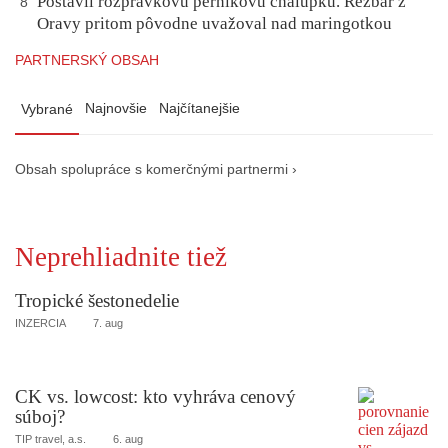
Postavil rozprávkovú perníkovú chalúpku. Rezbár z
8
Oravy pritom pôvodne uvažoval nad maringotkou
PARTNERSKÝ OBSAH
Najnovšie
Najčítanejšie
Vybrané
Obsah spolupráce s komerčnými partnermi ›
Neprehliadnite tiež
Tropické šestonedelie
INZERCIA
7. aug
CK vs. lowcost: kto vyhráva cenový
súboj?
TIP travel, a.s.
6. aug