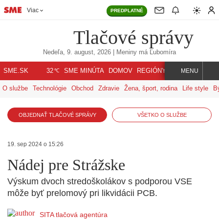
Viac
PREDPLATNÉ
Tlačové správy
Nedeľa, 9. august, 2026
| Meniny má
Ľubomíra
℃
SME.SK
SME MINÚTA
DOMOV
REGIÓNY
INDEX
SVET
32
MENU
O službe
Technológie
Obchod
Zdravie
Žena, šport, rodina
Life style
B
OBJEDNAŤ TLAČOVÉ SPRÁVY
VŠETKO O SLUŽBE
19. sep 2024 o 15:26
Nádej pre Strážske
Výskum dvoch stredoškolákov s podporou VSE
môže byť prelomový pri likvidácii PCB.
SITA tlačová agentúra