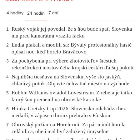
4 hodiny
7 dní
24 hodín
Ruský vojak jej povedal, že s ňou bude spať. Slovenka
1
mu pred kamarátmi vrazila facku
Ľudia plakali a modlili sa: Bývalý profesionálny hasič
2
opísal noc, keď horelo Braväcovo
Za pochybenia pri výbere zhotoviteľov šiestich
3
rekonštrukcií mostov čelia krajskí cestári ďalšej pokute
Najhlbšia tiesňava na Slovensku, vyše sto jaskýň,
4
chladivý potok. Objavte úchvatné miesto na východe
Robbie Williams ovládol Lovestream. Z rebela je tatko,
5
ktorý šou premenil na obrovské karaoke
Hlinka Gretzky Cup 2026: Slovensko odchádza bez
6
medailí, v zápase o bronz prehralo s Fínskom
Obrovský požiar na Horehroní: Za pár minút horela
7
celá ulica, oheň mal byť založený úmyselne