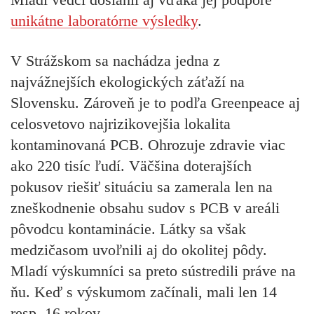
unikátne laboratórne výsledky
.
V Strážskom sa nachádza jedna z
najvážnejších ekologických záťaží na
Slovensku. Zároveň je to podľa Greenpeace aj
celosvetovo najrizikovejšia lokalita
kontaminovaná PCB. Ohrozuje zdravie viac
ako 220 tisíc ľudí. Väčšina doterajších
pokusov riešiť situáciu sa zamerala len na
zneškodnenie obsahu sudov s PCB v areáli
pôvodcu kontaminácie. Látky sa však
medzičasom uvoľnili aj do okolitej pôdy.
Mladí výskumníci sa preto sústredili práve na
ňu. Keď s výskumom začínali, mali len 14
resp. 16 rokov.