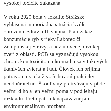
vysokej toxicite zakázaná.
V roku 2020 bola v lokalite Strážske
vyhlásená mimoriadna situácia kvôli
ohrozeniu zdravia II. stupňa. Platí zákaz
konzumácie rýb z rieky Laborec či
Zemplínskej Šíravy, a tiež ulovenej divokej
zveri z oblasti. PCB sa vyznačujú vysokou
chronickou toxicitou a hromadia sa v tukových
tkanivách zvierat a ľudí. Človek ich prijíma
potravou a z tela živočíchov sú prakticky
neodbúrateľné. Škodliviny pretrvávajú v pôde
veľmi dlho a len veľmi pomaly podliehajú
rozkladu. Preto patria k najzávažnejším
environmentálnym hrozbám.