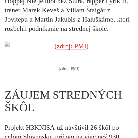
Hoppej
Nie je túra bez Štúra,
rapper
Lyrik H,
tréner
Marek Keveš
a
Viliam Štaigár z
Jovitepu a Martin Jakubis z Haluškárne,
ktorí
rozbehli podnikanie na strednej škole.
(zdroj: PMI)
ZÁUJEM STREDNÝCH
ŠKÔL
Projekt
H3KNISA
už navštívil 26 škôl po
celom Slovensku, pričom na viac než 930