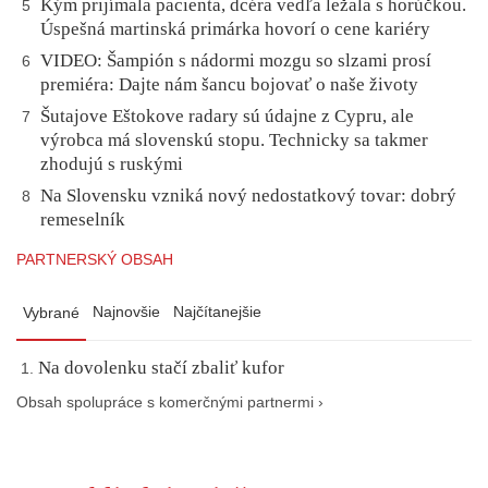
Kým prijímala pacienta, dcéra vedľa ležala s horúčkou.
5
Úspešná martinská primárka hovorí o cene kariéry
VIDEO: Šampión s nádormi mozgu so slzami prosí
6
premiéra: Dajte nám šancu bojovať o naše životy
Šutajove Eštokove radary sú údajne z Cypru, ale
7
výrobca má slovenskú stopu. Technicky sa takmer
zhodujú s ruskými
Na Slovensku vzniká nový nedostatkový tovar: dobrý
8
remeselník
PARTNERSKÝ OBSAH
Najnovšie
Najčítanejšie
Vybrané
Na dovolenku stačí zbaliť kufor
Obsah spolupráce s komerčnými partnermi ›