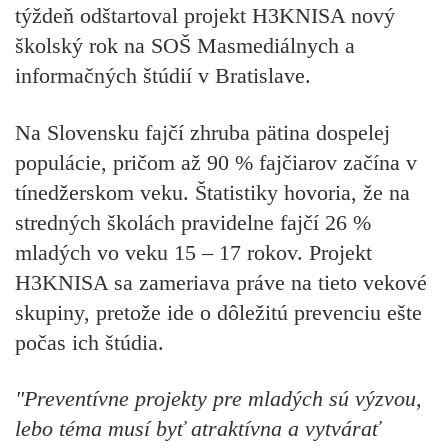
týždeň odštartoval projekt H3KNISA nový
školský rok na SOŠ Masmediálnych a
informačných štúdií v Bratislave.
Na Slovensku fajčí zhruba pätina dospelej
populácie, pričom až 90 % fajčiarov začína v
tínedžerskom veku. Štatistiky hovoria, že na
stredných školách pravidelne fajčí 26 %
mladých vo veku 15 – 17 rokov. Projekt
H3KNISA sa zameriava práve na tieto vekové
skupiny, pretože ide o dôležitú prevenciu ešte
počas ich štúdia.
"Preventívne projekty pre mladých sú výzvou,
lebo téma musí byť atraktívna a vytvárať