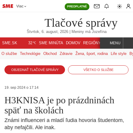
Viac
PREDPLATNÉ
Tlačové správy
Štvrtok, 6. august, 2026
| Meniny má
Jozefína
℃
SME.SK
SME MINÚTA
DOMOV
REGIÓNY
INDEX
SVET
32
MENU
O službe
Technológie
Obchod
Zdravie
Žena, šport, rodina
Life style
B
OBJEDNAŤ TLAČOVÉ SPRÁVY
VŠETKO O SLUŽBE
19. sep 2024 o 17:14
H3KNISA je po prázdninách
späť na školách
Známi influenceri a mladí ľudia hovoria študentom,
aby nefajčili. Ale inak.