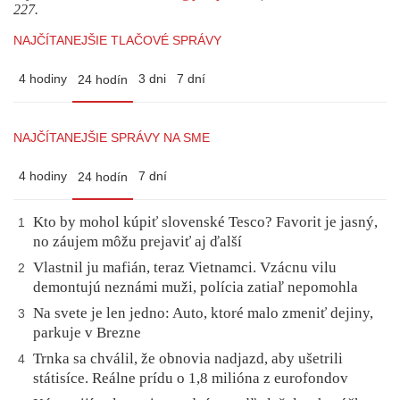
227.
NAJČÍTANEJŠIE TLAČOVÉ SPRÁVY
4 hodiny
3 dni
7 dní
24 hodín
NAJČÍTANEJŠIE SPRÁVY NA SME
4 hodiny
7 dní
24 hodín
Kto by mohol kúpiť slovenské Tesco? Favorit je jasný,
1
no záujem môžu prejaviť aj ďalší
Vlastnil ju mafián, teraz Vietnamci. Vzácnu vilu
2
demontujú neznámi muži, polícia zatiaľ nepomohla
Na svete je len jedno: Auto, ktoré malo zmeniť dejiny,
3
parkuje v Brezne
Trnka sa chválil, že obnovia nadjazd, aby ušetrili
4
státisíce. Reálne prídu o 1,8 milióna z eurofondov