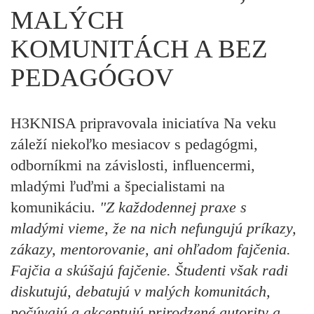
MALÝCH
KOMUNITÁCH A BEZ
PEDAGÓGOV
H3KNISA pripravovala iniciatíva Na veku
záleží niekoľko mesiacov s pedagógmi,
odborníkmi na závislosti, influencermi,
mladými ľuďmi a špecialistami na
komunikáciu.
"Z každodennej praxe s
mladými vieme, že na nich nefungujú príkazy,
zákazy, mentorovanie, ani ohľadom fajčenia.
Fajčia a skúšajú fajčenie. Študenti však radi
diskutujú, debatujú v malých komunitách,
počúvajú a akceptujú prirodzené autority a