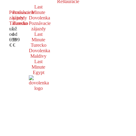
Reštaurácie
Last
Poznávacie
Poznávacie
Minute
zájazdy
zájazdy
Dovolenka
Taliansko
Turecko
Poznávacie
už
už
zájazdy
od
od
Last
699
599
Minute
€
€
Turecko
Dovolenka
Maldivy
Last
Minute
Egypt