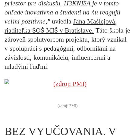
priestor pre diskusiu.
H3KNISA j
e v tomto
ohľade inovatívna a študenti na ňu reagujú
veľmi pozitívne,"
uviedla
Jana Mašlejová,
riaditeľka SOŠ MIŠ v Bratislave.
Táto škola je
zároveň spolutvorcom projektu, ktorý vznikal
v spolupráci s pedagógmi, odborníkmi na
závislosti, komunikáciu, influencermi a
mladými ľuďmi.
(zdroj: PMI)
BEZ VYUČOVANIA, V