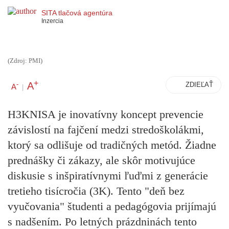
SITA tlačová agentúra
Inzercia
(Zdroj: PMI)
+
A
-
ZDIEĽAŤ
A
|
H3KNISA je inovatívny koncept prevencie
závislostí na fajčení medzi stredoškolákmi,
ktorý sa odlišuje od tradičných metód. Žiadne
prednášky či zákazy, ale skôr motivujúce
diskusie s inšpiratívnymi ľuďmi z generácie
tretieho tisícročia (3K). Tento "deň bez
vyučovania" študenti a pedagógovia prijímajú
s nadšením. Po letných prázdninách tento