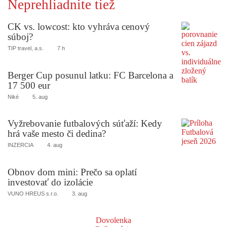
Neprehliadnite tiež
CK vs. lowcost: kto vyhráva cenový
súboj?
TIP travel, a.s.
7 h
Berger Cup posunul latku: FC Barcelona a
17 500 eur
Niké
5. aug
Vyžrebovanie futbalových súťaží: Kedy
hrá vaše mesto či dedina?
INZERCIA
4. aug
Obnov dom mini: Prečo sa oplatí
investovať do izolácie
VUNO HREUS s.r.o.
3. aug
Dovolenka