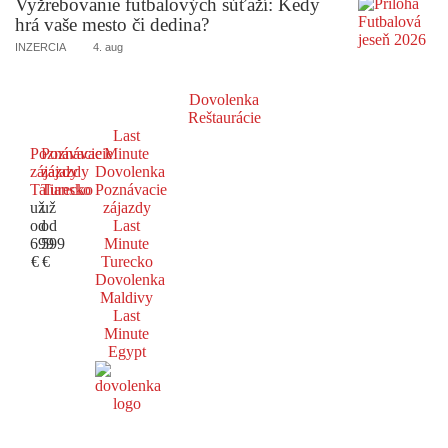
Vyžrebovanie futbalových súťaží: Kedy
hrá vaše mesto či dedina?
INZERCIA
4. aug
Dovolenka
Reštaurácie
Last
Poznávacie
Poznávacie
Minute
zájazdy
zájazdy
Dovolenka
Taliansko
Turecko
Poznávacie
už
už
zájazdy
od
od
Last
699
599
Minute
€
€
Turecko
Dovolenka
Maldivy
Last
Minute
Egypt