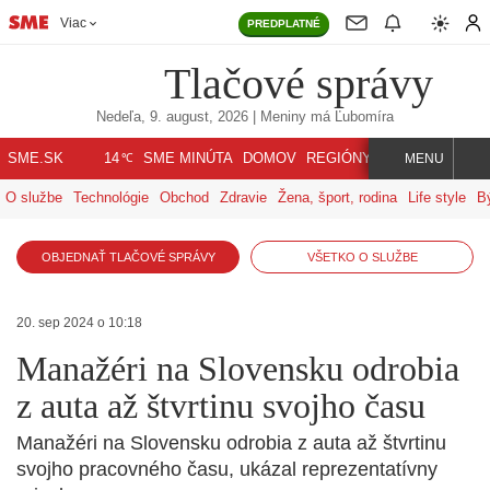
Viac
PREDPLATNÉ
Tlačové správy
Nedeľa, 9. august, 2026
| Meniny má
Ľubomíra
℃
SME.SK
SME MINÚTA
DOMOV
REGIÓNY
INDEX
SVET
14
MENU
O službe
Technológie
Obchod
Zdravie
Žena, šport, rodina
Life style
B
OBJEDNAŤ TLAČOVÉ SPRÁVY
VŠETKO O SLUŽBE
20. sep 2024 o 10:18
Manažéri na Slovensku odrobia
z auta až štvrtinu svojho času
Manažéri na Slovensku odrobia z auta až štvrtinu
svojho pracovného času, ukázal reprezentatívny