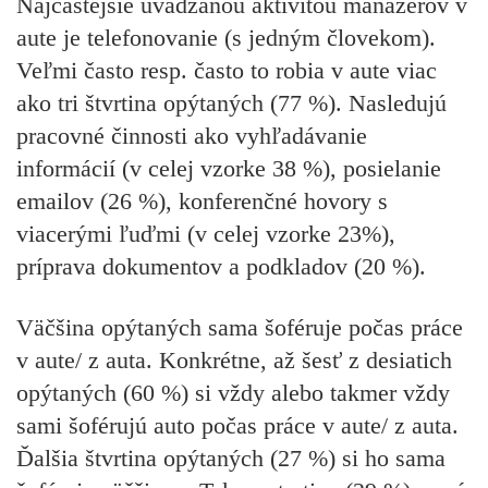
Najčastejšie uvádzanou aktivitou manažérov v
aute je telefonovanie (s jedným človekom).
Veľmi často resp. často to robia v aute viac
ako tri štvrtina opýtaných (77 %). Nasledujú
pracovné činnosti ako vyhľadávanie
informácií (v celej vzorke 38 %), posielanie
emailov (26 %), konferenčné hovory s
viacerými ľuďmi (v celej vzorke 23%),
príprava dokumentov a podkladov (20 %).
Väčšina opýtaných sama šoféruje počas práce
v aute/ z auta. Konkrétne, až šesť z desiatich
opýtaných (60 %) si vždy alebo takmer vždy
sami šoférujú auto počas práce v aute/ z auta.
Ďalšia štvrtina opýtaných (27 %) si ho sama