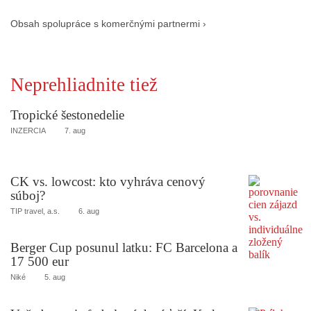
Obsah spolupráce s komerčnými partnermi ›
Neprehliadnite tiež
Tropické šestonedelie
INZERCIA
7. aug
CK vs. lowcost: kto vyhráva cenový
súboj?
TIP travel, a.s.
6. aug
Berger Cup posunul latku: FC Barcelona a
17 500 eur
Niké
5. aug