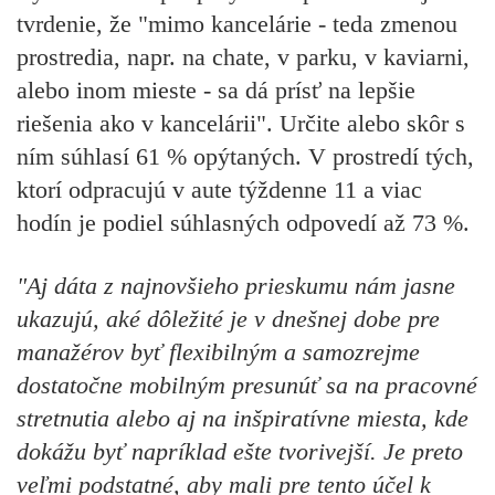
tvrdenie, že "mimo kancelárie - teda zmenou
prostredia, napr. na chate, v parku, v kaviarni,
alebo inom mieste - sa dá prísť na lepšie
riešenia ako v kancelárii". Určite alebo skôr s
ním súhlasí 61 % opýtaných. V prostredí tých,
ktorí odpracujú v aute týždenne 11 a viac
hodín je podiel súhlasných odpovedí až 73 %.
"Aj dáta z najnovšieho prieskumu nám jasne
ukazujú, aké dôležité je v dnešnej dobe pre
manažérov byť flexibilným a samozrejme
dostatočne mobilným presunúť sa na pracovné
stretnutia alebo aj na inšpiratívne miesta, kde
dokážu byť napríklad ešte tvorivejší. Je preto
veľmi podstatné, aby mali pre tento účel k