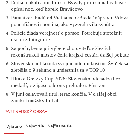
Ľudia plakali a modlili sa: Bývalý profesionálny hasič
2
opísal noc, keď horelo Braväcovo
Pamiatkari budú od Vietnamcov žiadať nápravu. Vdova
3
po mafiánovi spomína, ako vyzerala vila zvnútra
Polícia žiada verejnosť o pomoc. Potrebuje stotožniť
4
osobu z fotografie
Za pochybenia pri výbere zhotoviteľov šiestich
5
rekonštrukcií mostov čelia krajskí cestári ďalšej pokute
Slovensko pobláznila svojou autentickosťou. Švrček sa
6
zlepšila o 9 sekúnd a umiestnila sa v TOP 10
Hlinka Gretzky Cup 2026: Slovensko odchádza bez
7
medailí, v zápase o bronz prehralo s Fínskom
V júni oslavovali titul, teraz končia. V ďalšej obci
8
zanikol mužský futbal
PARTNERSKÝ OBSAH
Najnovšie
Najčítanejšie
Vybrané