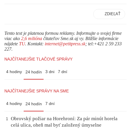
ZDIEĽAŤ
Tento text je platenou formou reklamy. Informujte o svojej firme
viac ako
2,6 milióna
čitateľov Sme.sk aj vy. Bližšie informácie
nájdete
TU
. Kontakt:
internet@petitpress.sk
; tel:+421 2 59 233
227.
NAJČÍTANEJŠIE TLAČOVÉ SPRÁVY
4 hodiny
3 dni
7 dní
24 hodín
NAJČÍTANEJŠIE SPRÁVY NA SME
4 hodiny
7 dní
24 hodín
Obrovský požiar na Horehroní: Za pár minút horela
1
celá ulica, oheň mal byť založený úmyselne