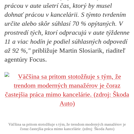
prácou v aute ušetrí čas, ktorý by musel
dohnať prácou v kancelárii. S týmto tvrdením
určite alebo skôr súhlasí 70 % opýtaných. V
prostredí tých, ktorí odpracujú v aute týždenne
11 a viac hodín je podiel súhlasných odpovedí
až 92 %,"
približuje Martin Slosiarik, riaditeľ
agentúry Focus.
Väčšina sa pritom stotožňuje s tým, že trendom moderných manažérov je
čoraz častejšia práca mimo kancelárie. (zdroj: Škoda Auto)