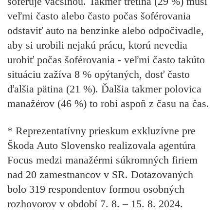
šoféruje väčšinou. Takmer tretina (29 %) musí
veľmi často alebo často počas šoférovania
odstaviť auto na benzínke alebo odpočívadle,
aby si urobili nejakú prácu, ktorú nevedia
urobiť počas šoférovania - veľmi často takúto
situáciu zažíva 8 % opýtaných, dosť často
ďalšia pätina (21 %). Ďalšia takmer polovica
manažérov (46 %) to robí aspoň z času na čas.
* Reprezentatívny prieskum exkluzívne pre
Škoda Auto Slovensko realizovala agentúra
Focus medzi manažérmi súkromných firiem
nad 20 zamestnancov v SR. Dotazovaných
bolo 319 respondentov formou osobných
rozhovorov v období 7. 8. – 15. 8. 2024.