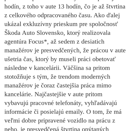
hodín, z toho v aute 13 hodín, čo je až štvrtina
z celkového odpracovaného času. Ako ďalej
ukázal exkluzívny prieskum pre spoločnosť
Škoda Auto Slovensko, ktorý realizovala
agentúra Focus*, až sedem z desiatich
manažérov je presvedčených, že prácou v aute
ušetria čas, ktorý by museli práci obetovať
následne v kancelárii. Väčšina sa pritom
stotožňuje s tým, že trendom moderných
manažérov je čoraz častejšia práca mimo
kancelárie. Najčastejšie v aute pritom
vybavujú pracovné telefonáty, vyhľadávajú
informácie či posielajú emaily. O tom, že má
veľmi dobre pripravené vozidlo na prácu z
neho, je presvedčená štvrtina opýtaných