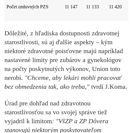
Počet zmluvných PZS
11 147
11 133
11 420
Dôležité, z hľadiska dostupnosti zdravotnej
starostlivosti, sú aj ďalšie aspekty – kým
niektoré zdravotné poisťovne majú napríklad
nastavené limity pre zubárov a gynekológov
na počty poskytnutých výkonov, Union toto
nerobí.
"Chceme, aby lekári mohli pracovať
bez obmedzenia tak, ako treba,"
tvrdí J.Koma.
Úrad pre dohľad nad zdravotnou
starostlivosťou sa vo svojej správe tiež
vyjadril k limitom
: "VšZP a ZP Dôvera
stanovujú niektorým poskytovateľom