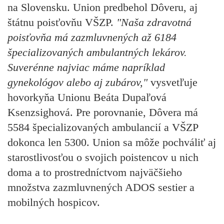
na Slovensku. Union predbehol Dôveru, aj
štátnu poisťovňu VŠZP.
"Naša zdravotná
poisťovňa má zazmluvnených až 6184
špecializovaných ambulantných lekárov.
Suverénne najviac máme napríklad
gynekológov alebo aj zubárov,"
vysvetľuje
hovorkyňa Unionu Beáta Dupaľová
Ksenzsighová. Pre porovnanie, Dôvera má
5584 špecializovaných ambulancií a VŠZP
dokonca len 5300. Union sa môže pochváliť aj
starostlivosťou o svojich poistencov u nich
doma a to prostredníctvom najväčšieho
množstva zazmluvnených ADOS sestier a
mobilných hospicov.