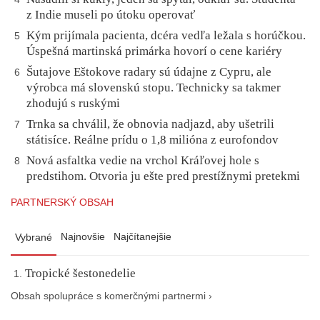
z Indie museli po útoku operovať
Kým prijímala pacienta, dcéra vedľa ležala s horúčkou.
5
Úspešná martinská primárka hovorí o cene kariéry
Šutajove Eštokove radary sú údajne z Cypru, ale
6
výrobca má slovenskú stopu. Technicky sa takmer
zhodujú s ruskými
Trnka sa chválil, že obnovia nadjazd, aby ušetrili
7
státisíce. Reálne prídu o 1,8 milióna z eurofondov
Nová asfaltka vedie na vrchol Kráľovej hole s
8
predstihom. Otvoria ju ešte pred prestížnymi pretekmi
PARTNERSKÝ OBSAH
Najnovšie
Najčítanejšie
Vybrané
Tropické šestonedelie
Obsah spolupráce s komerčnými partnermi ›