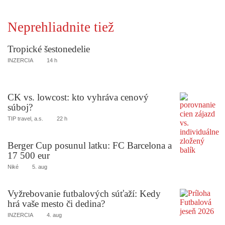
Neprehliadnite tiež
Tropické šestonedelie
INZERCIA
14 h
CK vs. lowcost: kto vyhráva cenový
súboj?
TIP travel, a.s.
22 h
Berger Cup posunul latku: FC Barcelona a
17 500 eur
Niké
5. aug
Vyžrebovanie futbalových súťaží: Kedy
hrá vaše mesto či dedina?
INZERCIA
4. aug