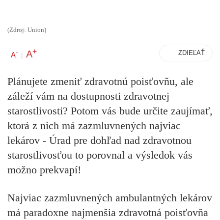
(Zdroj: Union)
+
A
-
ZDIEĽAŤ
A
|
Plánujete zmeniť zdravotnú poisťovňu, ale
záleží vám na dostupnosti zdravotnej
starostlivosti? Potom vás bude určite zaujímať,
ktorá z nich má zazmluvnených najviac
lekárov - Úrad pre dohľad nad zdravotnou
starostlivosťou to porovnal a výsledok vás
možno prekvapí!
Najviac zazmluvnených ambulantných lekárov
má paradoxne najmenšia zdravotná poisťovňa