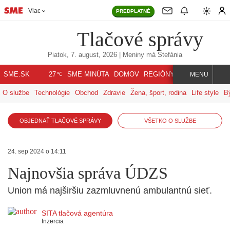
Viac
PREDPLATNÉ
Tlačové správy
Piatok, 7. august, 2026
| Meniny má
Štefánia
℃
SME.SK
SME MINÚTA
DOMOV
REGIÓNY
INDEX
SVET
27
MENU
O službe
Technológie
Obchod
Zdravie
Žena, šport, rodina
Life style
B
OBJEDNAŤ TLAČOVÉ SPRÁVY
VŠETKO O SLUŽBE
24. sep 2024 o 14:11
Najnovšia správa ÚDZS
Union má najširšiu zazmluvnenú ambulantnú sieť.
SITA tlačová agentúra
Inzercia