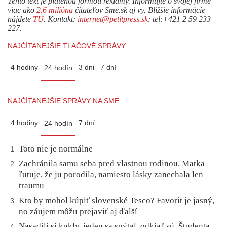
Tento text je platenou formou reklamy. Informujte o svojej firme
viac ako
2,6 milióna
čitateľov Sme.sk aj vy. Bližšie informácie
nájdete
TU
. Kontakt:
internet@petitpress.sk
; tel:+421 2 59 233
227.
NAJČÍTANEJŠIE TLAČOVÉ SPRÁVY
4 hodiny
3 dni
7 dní
24 hodín
NAJČÍTANEJŠIE SPRÁVY NA SME
4 hodiny
7 dní
24 hodín
Toto nie je normálne
1
Zachránila samu seba pred vlastnou rodinou. Matka
2
ľutuje, že ju porodila, namiesto lásky zanechala len
traumu
Kto by mohol kúpiť slovenské Tesco? Favorit je jasný,
3
no záujem môžu prejaviť aj ďalší
Nasadili si kukly, jeden sa spýtal, odkiaľ sú. Študenta
4