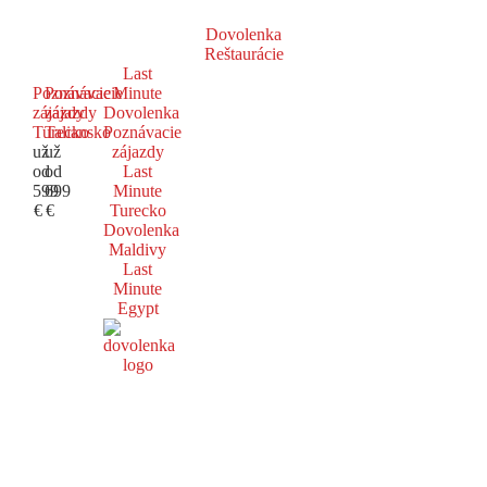
Dovolenka
Reštaurácie
Last
Poznávacie
Poznávacie
Minute
zájazdy
zájazdy
Dovolenka
Turecko
Taliansko
Poznávacie
už
už
zájazdy
od
od
Last
599
699
Minute
€
€
Turecko
Dovolenka
Maldivy
Last
Minute
Egypt