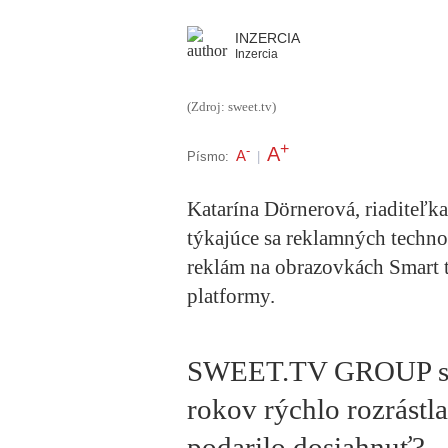
INZERCIA
Inzercia
(Zdroj: sweet.tv)
+
A
-
A
Písmo:
|
Katarína Dörnerová, riaditeľk
týkajúce sa reklamných technol
reklám na obrazovkách Smart t
platformy.
SWEET.TV GROUP sa 
rokov rýchlo rozrástla
podarilo dosiahnuť?