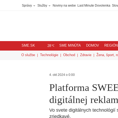
Správy
Služby
Noviny na webe
Last Minute Dovolenka
Slov
SME.SK
SME MINÚTA
DOMOV
REGIÓN
℃
28
O službe
Technológie
Obchod
Zdravie
Žena, šport, r
4. okt 2024 o 0:00
Platforma SWEE
digitálnej rekla
Vo svete digitálnych technológií 
zriedkavé.