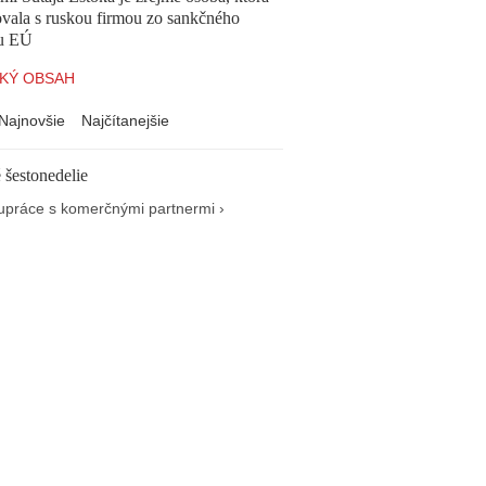
vala s ruskou firmou zo sankčného
u EÚ
KÝ OBSAH
Najnovšie
Najčítanejšie
 šestonedelie
upráce s komerčnými partnermi ›