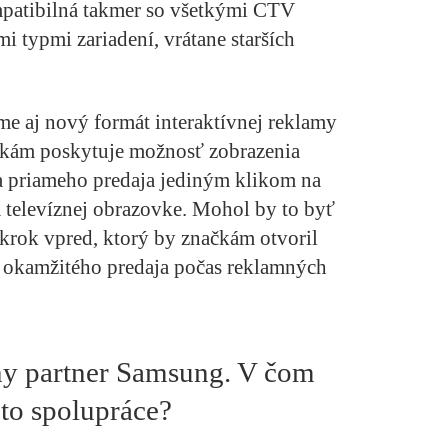
patibilná takmer so všetkými CTV
 typmi zariadení, vrátane starších
e aj nový formát interaktívnej reklamy
čkám poskytuje možnosť zobrazenia
a priameho predaja jediným klikom na
 televíznej obrazovke. Mohol by to byť
rok vpred, ktorý by značkám otvoril
iu okamžitého predaja počas reklamných
y partner Samsung. V čom
jto spolupráce?