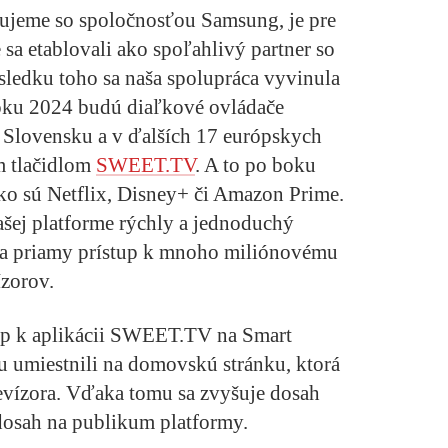
cujeme so spoločnosťou Samsung, je pre
sa etablovali ako spoľahlivý partner so
ledku toho sa naša spolupráca vyvinula
roku 2024 budú diaľkové ovládače
 Slovensku a v ďalších 17 európskych
m tlačidlom
SWEET.TV
. A to po boku
ko sú Netflix, Disney+ či Amazon Prime.
ašej platforme rýchly a jednoduchý
ka priamy prístup k mnoho miliónovému
ízorov.
up k aplikácii SWEET.TV na Smart
 ju umiestnili na domovskú stránku, ktorá
levízora. Vďaka tomu sa zvyšuje dosah
osah na publikum platformy.