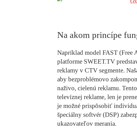
Na akom princípe fun
Napríklad model FAST (Free 
platforme SWEET.TV predstavu
reklamy v CTV segmente. Naša
aby bezproblémovo zakomponov
naživo, cielenú reklamu. Tent
televíznej reklame, len je pren
je možné prispôsobiť individ
špeciálny softvér (DSP) zabez
ukazovateľov merania.