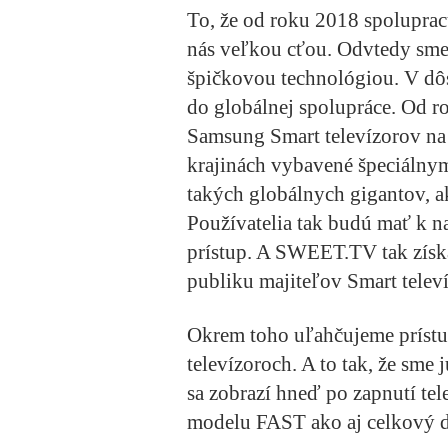
To, že od roku 2018 spolupra
nás veľkou cťou. Odvtedy sme 
špičkovou technológiou. V dôs
do globálnej spolupráce. Od 
Samsung Smart televízorov na
krajinách vybavené špeciálny
takých globálnych gigantov, a
Používatelia tak budú mať k n
prístup. A SWEET.TV tak zís
publiku majiteľov Smart telev
Okrem toho uľahčujeme príst
televízoroch. A to tak, že sme
sa zobrazí hneď po zapnutí te
modelu FAST ako aj celkový d