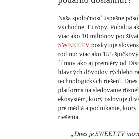
Naša spoločnosť úspešne pôsob
východnej Európy, Pobaltia ak
viac ako 10 miliónov používat
SWEET.TV
poskytuje slovens
rodinu: viac ako 155 špičkový
filmov ako aj premiéry od Dis
hlavných dôvodov rýchleho ras
technologických riešení. Dne
platforma na sledovanie rôzne
ekosystém, ktorý oslovuje di
pre médiá a podnikanie, ktorý
riešenia.
„Dnes je SWEET.TV inovat