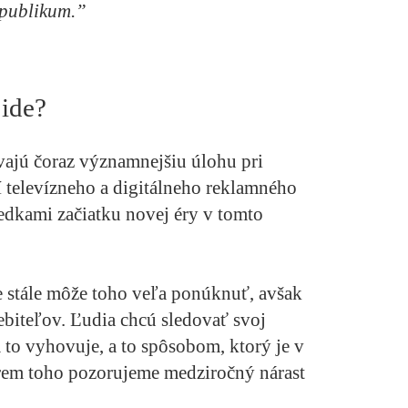
publikum.”
 ide?
ávajú čoraz významnejšiu úlohu pri
 televízneho a digitálneho reklamného
vedkami začiatku novej éry v tomto
te stále môže toho veľa ponúknuť, avšak
ebiteľov. Ľudia chcú sledovať svoj
to vyhovuje, a to spôsobom, ktorý je v
krem toho pozorujeme medziročný nárast