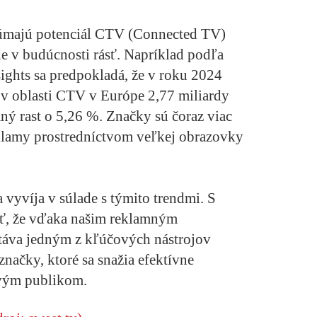
kúmajú potenciál CTV (Connected TV)
e v budúcnosti rásť. Napríklad podľa
sights sa predpokladá, že v roku 2024
v oblasti CTV v Európe 2,77 miliardy
ý rast o 5,26 %. Značky sú čoraz viac
klamy prostredníctvom veľkej obrazovky
 vyvíja v súlade s týmito trendmi. S
ť, že vďaka našim reklamným
táva jedným z kľúčových nástrojov
značky, ktoré sa snažia efektívne
vým publikom.