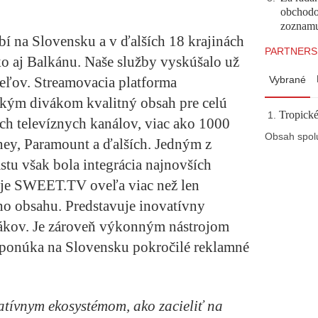
obchodo
zoznam
í na Slovensku a v ďalších 18 krajinách
PARTNERS
o aj Balkánu. Naše služby vyskúšalo už
eľov. Streamovacia platforma
Vybrané
kým divákom kvalitný obsah pre celú
Tropické
ch televíznych kanálov, viac ako 1000
Obsah spol
ney, Paramount a ďalších. Jedným z
tu však bola integrácia najnovších
s je SWEET.TV oveľa viac než len
ho obsahu. Predstavuje inovatívny
vákov. Je zároveň výkonným nástrojom
 ponúka na Slovensku pokročilé reklamné
ívnym ekosystémom, ako zacieliť na