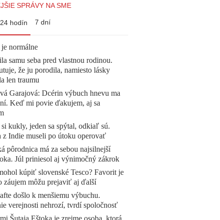
JŠIE SPRÁVY NA SME
7 dní
24 hodín
 je normálne
la samu seba pred vlastnou rodinou.
tuje, že ju porodila, namiesto lásky
la len traumu
ová Garajová: Dcérin výbuch hnevu ma
ní. Keď mi povie ďakujem, aj sa
ím
 si kukly, jeden sa spýtal, odkiaľ sú.
a z Indie museli po útoku operovať
á pôrodnica má za sebou najsilnejší
oka. Júl priniesol aj výnimočný zákrok
mohol kúpiť slovenské Tesco? Favorit je
o záujem môžu prejaviť aj ďalší
afte došlo k menšiemu výbuchu.
e verejnosti nehrozí, tvrdí spoločnosť
mi Šutaja Eštoka je zrejme osoba, ktorá