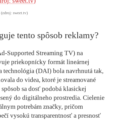
(zdroj: sweet.tv)
guje tento spôsob reklamy?
Ad-Supported Streaming TV) na
je priekopnícky formát lineárnej
 technológia (DAI) bola navrhnutá tak,
ala do videa, ktoré je streamované
o spôsob sa dosť podobá klasickej
esený do digitálneho prostredia. Cielenie
uálnym potrebám značky, pričom
pečí vysokú transparentnosť a presnosť