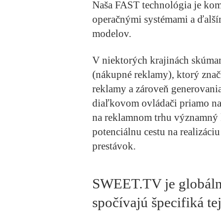
Naša FAST technológia je kom
operačnými systémami a ďalšími
modelov.
V niektorých krajinách skúmam
(nákupné reklamy), ktorý zna
reklamy a zároveň generovani
diaľkovom ovládači priamo na
na reklamnom trhu významný k
potenciálnu cestu na realizác
prestávok.
SWEET.TV je globáln
spočívajú špecifiká te