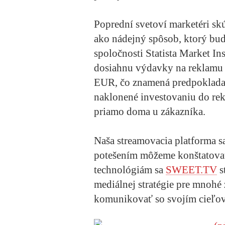
Poprední svetoví marketéri s
ako nádejný spôsob, ktorý bud
spoločnosti Statista Market In
dosiahnu výdavky na reklamu 
EUR, čo znamená predpokladan
naklonené investovaniu do re
priamo doma u zákazníka.
Naša streamovacia platforma sa
potešením môžeme konštatova
technológiám sa
SWEET.TV
s
mediálnej stratégie pre mnohé 
komunikovať so svojím cieľo