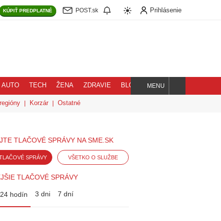
Prihlásenie
POST.sk
KÚPIŤ
PREDPLATNÉ
AUTO
TECH
ŽENA
ZDRAVIE
BLOG
MENU
Hľadaj
regióny
Korzár
Ostatné
JTE TLAČOVÉ SPRÁVY NA SME.SK
TLAČOVÉ SPRÁVY
VŠETKO O SLUŽBE
JŠIE TLAČOVÉ SPRÁVY
3 dni
7 dní
24 hodín