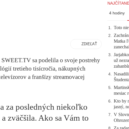
NAJČÍTANE
4 hodiny
Toto nie
1
.
Zachráni
2
.
Matka ľu
ZDIEĽAŤ
zanecha
Jarjabk
3
.
a SWEET.TV sa podelila o svoje postrehy
už nezra
zahanb
ógií tretieho tisícročia, nákupných
Nasadili
4
.
elevízorov a franšízy streamovacej
Študent
Martinsk
5
.
mesiac r
Kto by 
6
.
za posledných niekoľko
jasný, n
V Slovn
7
.
 a zväčšila. Ako sa Vám to
Ohrozeni
Za radar
8
.