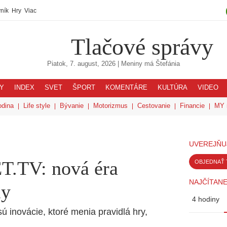
ník
Hry
Viac
Tlačové správy
Piatok, 7. august, 2026
| Meniny má
Štefánia
Y
INDEX
SVET
ŠPORT
KOMENTÁRE
KULTÚRA
VIDEO
odina
Life style
Bývanie
Motorizmus
Cestovanie
Financie
MY 
UVEREJŇU
T.TV: nová éra
OBJEDNAŤ 
NAJČÍTANE
my
4 hodiny
sú inovácie, ktoré menia pravidlá hry,