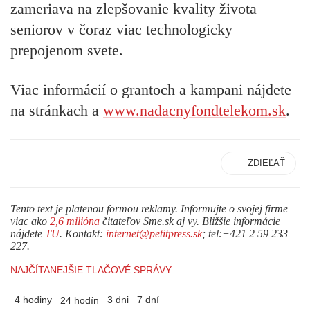
zameriava na zlepšovanie kvality života
seniorov v čoraz viac technologicky
prepojenom svete.
Viac informácií o grantoch a kampani nájdete
na stránkach a
www.nadacnyfondtelekom.sk
.
ZDIEĽAŤ
Tento text je platenou formou reklamy. Informujte o svojej firme
viac ako
2,6 milióna
čitateľov Sme.sk aj vy. Bližšie informácie
nájdete
TU
. Kontakt:
internet@petitpress.sk
; tel:+421 2 59 233
227.
NAJČÍTANEJŠIE TLAČOVÉ SPRÁVY
4 hodiny
3 dni
7 dní
24 hodín