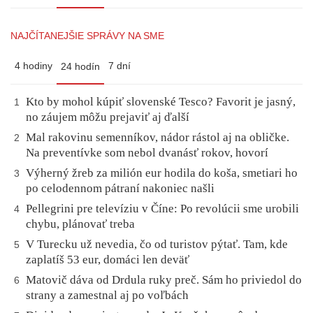
NAJČÍTANEJŠIE SPRÁVY NA SME
4 hodiny
7 dní
24 hodín
Kto by mohol kúpiť slovenské Tesco? Favorit je jasný,
1
no záujem môžu prejaviť aj ďalší
Mal rakovinu semenníkov, nádor rástol aj na obličke.
2
Na preventívke som nebol dvanásť rokov, hovorí
Výherný žreb za milión eur hodila do koša, smetiari ho
3
po celodennom pátraní nakoniec našli
Pellegrini pre televíziu v Číne: Po revolúcii sme urobili
4
chybu, plánovať treba
V Turecku už nevedia, čo od turistov pýtať. Tam, kde
5
zaplatíš 53 eur, domáci len deväť
Matovič dáva od Drdula ruky preč. Sám ho priviedol do
6
strany a zamestnal aj po voľbách