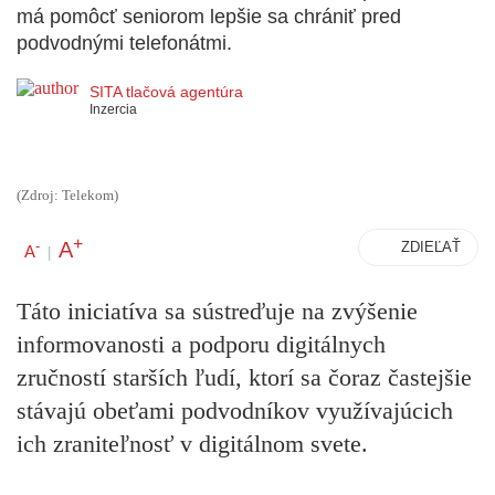
má pomôcť seniorom lepšie sa chrániť pred
podvodnými telefonátmi.
SITA tlačová agentúra
Inzercia
(Zdroj: Telekom)
+
A
-
ZDIEĽAŤ
A
|
Táto iniciatíva sa sústreďuje na zvýšenie
informovanosti a podporu digitálnych
zručností starších ľudí, ktorí sa čoraz častejšie
stávajú obeťami podvodníkov využívajúcich
ich zraniteľnosť v digitálnom svete.