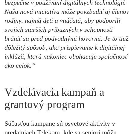
bezpečne v používaní digitálnych technológií.
Naša nová iniciatíva môže povzbudiť aj členov
rodiny, najmä deti a vnúčatá, aby podporili
svojich starších príbuzných v schopnosti
brániť sa pred podvodnými hovormi. Je to tiež
dôležitý spôsob, ako prispievame k digitálnej
inklúzii, ktorá nakoniec obohacuje spoločnosť
ako celok.“
Vzdelávacia kampaň a
grantový program
Súčasťou kampane sú osvetové aktivity v
predajniach Telekom, kde sa seniori môžu