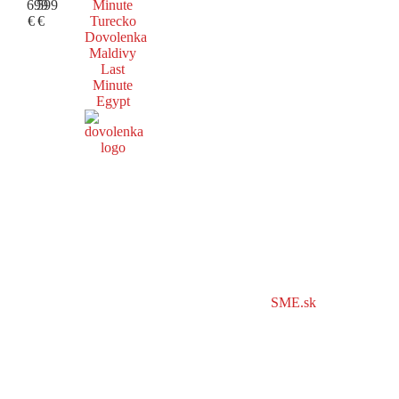
699
599
Minute
€
€
Turecko
Dovolenka
Maldivy
Last
Minute
Egypt
SME.sk