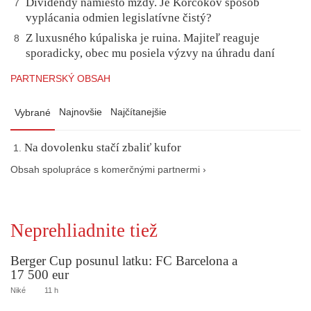
Dividendy namiesto mzdy. Je Korčokov spôsob
7
vyplácania odmien legislatívne čistý?
Z luxusného kúpaliska je ruina. Majiteľ reaguje
8
sporadicky, obec mu posiela výzvy na úhradu daní
PARTNERSKÝ OBSAH
Najnovšie
Najčítanejšie
Vybrané
Na dovolenku stačí zbaliť kufor
Obsah spolupráce s komerčnými partnermi ›
Neprehliadnite tiež
Berger Cup posunul latku: FC Barcelona a
17 500 eur
Niké
11 h