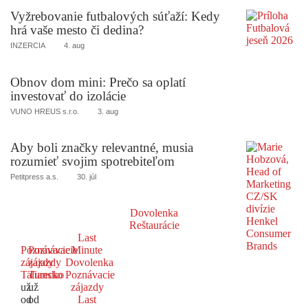
Vyžrebovanie futbalových súťaží: Kedy
hrá vaše mesto či dedina?
INZERCIA
4. aug
Obnov dom mini: Prečo sa oplatí
investovať do izolácie
VUNO HREUS s.r.o.
3. aug
Aby boli značky relevantné, musia
rozumieť svojim spotrebiteľom
Petitpress a.s.
30. júl
Dovolenka
Reštaurácie
Last
Poznávacie
Poznávacie
Minute
zájazdy
zájazdy
Dovolenka
Taliansko
Turecko
Poznávacie
už
už
zájazdy
od
od
Last