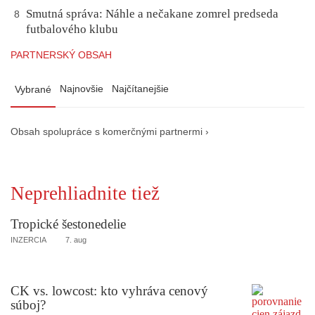
Smutná správa: Náhle a nečakane zomrel predseda
8
futbalového klubu
PARTNERSKÝ OBSAH
Najnovšie
Najčítanejšie
Vybrané
Obsah spolupráce s komerčnými partnermi ›
Neprehliadnite tiež
Tropické šestonedelie
INZERCIA
7. aug
CK vs. lowcost: kto vyhráva cenový
súboj?