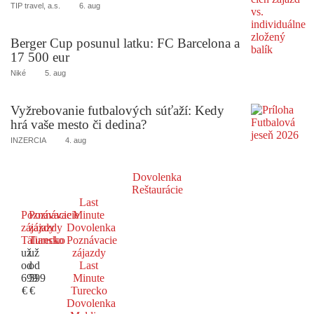
TIP travel, a.s.
6. aug
Berger Cup posunul latku: FC Barcelona a
17 500 eur
Niké
5. aug
Vyžrebovanie futbalových súťaží: Kedy
hrá vaše mesto či dedina?
INZERCIA
4. aug
Dovolenka
Reštaurácie
Last
Poznávacie
Poznávacie
Minute
zájazdy
zájazdy
Dovolenka
Taliansko
Turecko
Poznávacie
už
už
zájazdy
od
od
Last
699
599
Minute
€
€
Turecko
Dovolenka