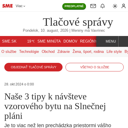
Viac
PREDPLATNÉ
Tlačové správy
Pondelok, 10. august, 2026
| Meniny má
Vavrinec
℃
SME.SK
SME MINÚTA
DOMOV
REGIÓNY
INDEX
SVET
19
MENU
O službe
Technológie
Obchod
Zdravie
Žena, šport, rodina
Life style
B
OBJEDNAŤ TLAČOVÉ SPRÁVY
VŠETKO O SLUŽBE
28. okt 2024 o 0:00
Naše 3 tipy k návšteve
vzorového bytu na Slnečnej
pláni
Je to viac než len prechádzka priestormi vášho