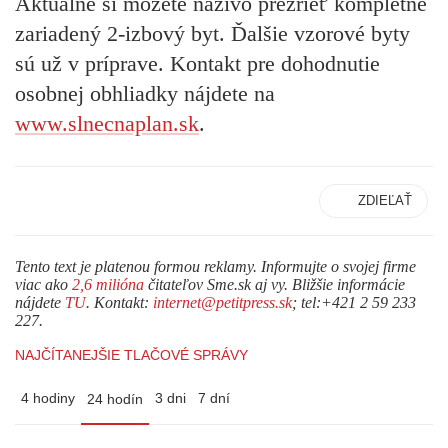
Aktuálne si môžete naživo prezrieť kompletne
zariadený 2-izbový byt. Ďalšie vzorové byty
sú už v príprave. Kontakt pre dohodnutie
osobnej obhliadky nájdete na
www.slnecnaplan.sk
.
ZDIEĽAŤ
Tento text je platenou formou reklamy. Informujte o svojej firme
viac ako
2,6 milióna
čitateľov Sme.sk aj vy. Bližšie informácie
nájdete
TU
. Kontakt:
internet@petitpress.sk
; tel:+421 2 59 233
227.
NAJČÍTANEJŠIE TLAČOVÉ SPRÁVY
4 hodiny
3 dni
7 dní
24 hodín