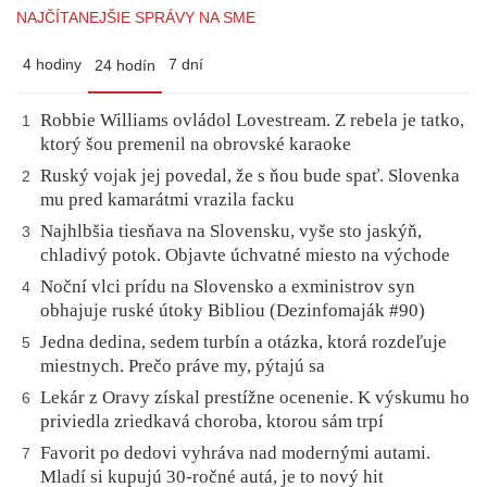
NAJČÍTANEJŠIE SPRÁVY NA SME
4 hodiny
7 dní
24 hodín
Robbie Williams ovládol Lovestream. Z rebela je tatko,
1
ktorý šou premenil na obrovské karaoke
Ruský vojak jej povedal, že s ňou bude spať. Slovenka
2
mu pred kamarátmi vrazila facku
Najhlbšia tiesňava na Slovensku, vyše sto jaskýň,
3
chladivý potok. Objavte úchvatné miesto na východe
Noční vlci prídu na Slovensko a exministrov syn
4
obhajuje ruské útoky Bibliou (Dezinfomaják #90)
Jedna dedina, sedem turbín a otázka, ktorá rozdeľuje
5
miestnych. Prečo práve my, pýtajú sa
Lekár z Oravy získal prestížne ocenenie. K výskumu ho
6
priviedla zriedkavá choroba, ktorou sám trpí
Favorit po dedovi vyhráva nad modernými autami.
7
Mladí si kupujú 30-ročné autá, je to nový hit