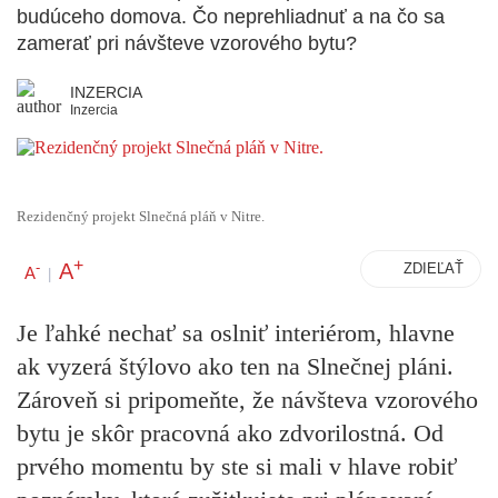
budúceho domova. Čo neprehliadnuť a na čo sa
zamerať pri návšteve vzorového bytu?
INZERCIA
Inzercia
Rezidenčný projekt Slnečná pláň v Nitre.
+
A
-
ZDIEĽAŤ
A
|
Je ľahké nechať sa oslniť interiérom, hlavne
ak vyzerá štýlovo ako ten na Slnečnej pláni.
Zároveň si pripomeňte, že návšteva vzorového
bytu je skôr pracovná ako zdvorilostná. Od
prvého momentu by ste si mali v hlave robiť