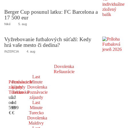
Berger Cup posunul latku: FC Barcelona a
17 500 eur
Niké
5. aug
Vyžrebovanie futbalových súťaží: Kedy
hrá vaše mesto či dedina?
INZERCIA
4. aug
Dovolenka
Reštaurácie
Last
Poznávacie
Poznávacie
Minute
zájazdy
zájazdy
Dovolenka
Turecko
Taliansko
Poznávacie
už
už
zájazdy
od
od
Last
599
699
Minute
€
€
Turecko
Dovolenka
Maldivy