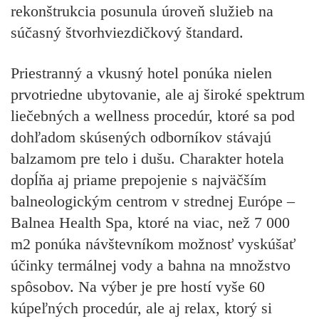
rekonštrukcia posunula úroveň služieb na
súčasný štvorhviezdičkový štandard.
Priestranný a vkusný hotel ponúka nielen
prvotriedne ubytovanie, ale aj široké spektrum
liečebných a wellness procedúr, ktoré sa pod
dohľadom skúsených odborníkov stávajú
balzamom pre telo i dušu. Charakter hotela
dopĺňa aj priame prepojenie s najväčším
balneologickým centrom v strednej Európe –
Balnea Health Spa, ktoré na viac, než 7 000
m2 ponúka návštevníkom možnosť vyskúšať
účinky termálnej vody a bahna na množstvo
spôsobov. Na výber je pre hostí vyše 60
kúpeľných procedúr, ale aj relax, ktorý si