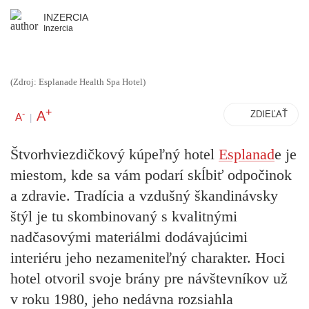
INZERCIA
Inzercia
(Zdroj: Esplanade Health Spa Hotel)
+
A
-
ZDIEĽAŤ
A
|
Štvorhviezdičkový kúpeľný hotel
Esplanad
e je
miestom, kde sa vám podarí skĺbiť odpočinok
a zdravie. Tradícia a vzdušný škandinávsky
štýl je tu skombinovaný s kvalitnými
nadčasovými materiálmi dodávajúcimi
interiéru jeho nezameniteľný charakter. Hoci
hotel otvoril svoje brány pre návštevníkov už
v roku 1980, jeho nedávna rozsiahla