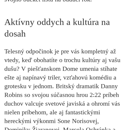
Aktívny oddych a kultúra na
dosah
Telesný odpočinok je pre vás kompletný až
vtedy, keď obohatíte o trochu kultúry aj vašu
dušu? V piešťanskom Dome umenia stíhate
ešte aj napínavý triler, vzťahovú komédiu a
grotesku v jednom. Britský dramatik Danny
Robins so svojou súčasnou hrou 2:22 príbeh
duchov valcuje svetové javiská a ohromí vás
nielen príbehom, ale aj fantastickými
hereckými výkonmi Sone Norisovej,
Dominiky Žiaranovej, Marcela Ochránka a