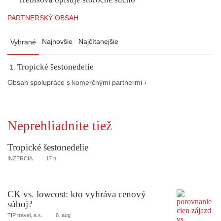
PARTNERSKÝ OBSAH
Najnovšie
Najčítanejšie
Vybrané
Tropické šestonedelie
Obsah spolupráce s komerčnými partnermi ›
Neprehliadnite tiež
Tropické šestonedelie
INZERCIA
17 h
CK vs. lowcost: kto vyhráva cenový
súboj?
TIP travel, a.s.
6. aug