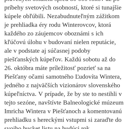
príbehy svetových osobností, ktoré si tunajšie
kúpele obľúbili. Nezabudnuteľným zážitkom
je prehliadka éry rodu Winterovcov, ktorá
každého zo záujemcov oboznámi s ich
kľúčovú úlohu v budovaní nielen reputácie,
ale v podstate aj súčasnej podoby
piešťanských kúpeľov. Každú sobotu až do
26. októbra máte príležitosť pozrieť sa na
Piešťany očami samotného Ľudovíta Wintera,
jedného z najväčších vizionárov slovenského
kúpeľníctva. V prípade, že by ste to nestihli v
tejto sezóne, navštívte Balneologické múzeum
Imricha Wintera v Piešťanoch a komentovanú
prehliadku s hereckými vstupmi si zaraďte do
svojho bucket listu na budúci rok.