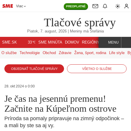
Viac
PREDPLATNÉ
Tlačové správy
Piatok, 7. august, 2026
| Meniny má
Štefánia
℃
SME.SK
SME MINÚTA
DOMOV
REGIÓNY
INDEX
SVET
33
MENU
O službe
Technológie
Obchod
Zdravie
Žena, šport, rodina
Life style
B
OBJEDNAŤ TLAČOVÉ SPRÁVY
VŠETKO O SLUŽBE
28. okt 2024 o 0:00
Je čas na jesennú premenu!
Začnite na Kúpeľnom ostrove
Príroda sa pomaly pripravuje na zimný odpočinok –
a mali by ste sa aj vy.