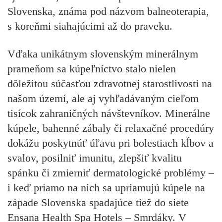
Slovenska, známa pod názvom balneoterapia,
s koreňmi siahajúcimi až do praveku.
Vďaka unikátnym slovenským minerálnym
prameňom sa kúpeľníctvo stalo nielen
dôležitou súčasťou zdravotnej starostlivosti na
našom území, ale aj vyhľadávaným cieľom
tisícok zahraničných návštevníkov. Minerálne
kúpele, bahenné zábaly či relaxačné procedúry
dokážu poskytnúť úľavu pri bolestiach kĺbov a
svalov, posilniť imunitu, zlepšiť kvalitu
spánku či zmierniť dermatologické problémy –
i keď priamo na nich sa upriamujú kúpele na
západe Slovenska spadajúce tiež do siete
Ensana Health Spa Hotels – Smrdáky. V