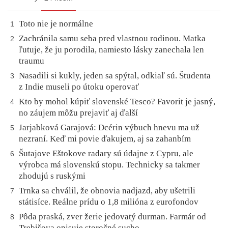
Toto nie je normálne
1
Zachránila samu seba pred vlastnou rodinou. Matka
2
ľutuje, že ju porodila, namiesto lásky zanechala len
traumu
Nasadili si kukly, jeden sa spýtal, odkiaľ sú. Študenta
3
z Indie museli po útoku operovať
Kto by mohol kúpiť slovenské Tesco? Favorit je jasný,
4
no záujem môžu prejaviť aj ďalší
Jarjabková Garajová: Dcérin výbuch hnevu ma už
5
nezraní. Keď mi povie ďakujem, aj sa zahanbím
Šutajove Eštokove radary sú údajne z Cypru, ale
6
výrobca má slovenskú stopu. Technicky sa takmer
zhodujú s ruskými
Trnka sa chválil, že obnovia nadjazd, aby ušetrili
7
státisíce. Reálne prídu o 1,8 milióna z eurofondov
Pôda praská, zver žerie jedovatý durman. Farmár od
8
Trebišova opisuje storočné sucho