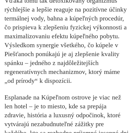
Vďaka tomu tak detoxikovaný organizmus
rýchlejšie a lepšie reaguje na pozitívne účinky
termálnej vody, bahna a kúpeľných procedúr,
čo prispieva k zlepšeniu fyzickej výkonnosti a
maximalizovaniu efektu kúpeľného pobytu.
Výsledkom synergie všetkého, čo kúpele v
Piešťanoch ponúkajú je aj zlepšenie kvality
spánku – jedného z najdôležitejších
regeneratívnych mechanizmov, ktorý máme
„od prírody“ k dispozícii.
Esplanade na Kúpeľnom ostrove je viac než
len hotel – je to miesto, kde sa prepája
zdravie, história a luxusný odpočinok, ktoré
vytvárajú nezabudnuteľné zážitky pre
každého, kto sa rozhodne príjemné jesenné dni