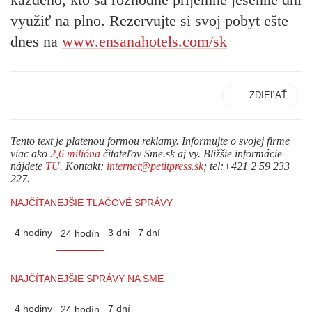
využiť na plno. Rezervujte si svoj pobyt ešte
dnes na
www.ensanahotels.com/sk
ZDIEĽAŤ
Tento text je platenou formou reklamy. Informujte o svojej firme
viac ako
2,6 milióna
čitateľov Sme.sk aj vy. Bližšie informácie
nájdete
TU
. Kontakt:
internet@petitpress.sk
; tel:+421 2 59 233
227.
NAJČÍTANEJŠIE TLAČOVÉ SPRÁVY
4 hodiny
3 dni
7 dní
24 hodín
NAJČÍTANEJŠIE SPRÁVY NA SME
4 hodiny
7 dní
24 hodín