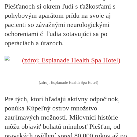
Piešťanoch si okrem ľudí s ťažkosťami s
pohybovým aparátom prídu na svoje aj
pacienti so závažnými neurologickými
ochoreniami či ľudia zotavujúci sa po
operáciách a úrazoch.
(zdroj: Esplanade Health Spa Hotel)
Pre tých, ktorí hľadajú aktívny odpočinok,
ponúka Kúpeľný ostrov množstvo
zaujímavých možností. Milovníci histórie
môžu objaviť bohatú minulosť Piešťan, od
pravekých osídlení spred 80 000 rokov až po