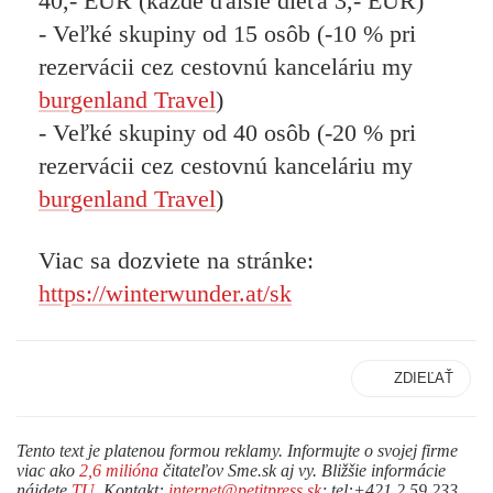
40,- EUR (každé ďalšie dieťa 3,- EUR)
- Veľké skupiny od 15 osôb (-10 % pri
rezervácii cez cestovnú kanceláriu my
burgenland Travel
)
- Veľké skupiny od 40 osôb (-20 % pri
rezervácii cez cestovnú kanceláriu my
burgenland Travel
)
Viac sa dozviete na stránke:
https://winterwunder.at/sk
ZDIEĽAŤ
Tento text je platenou formou reklamy. Informujte o svojej firme
viac ako
2,6 milióna
čitateľov Sme.sk aj vy. Bližšie informácie
nájdete
TU
. Kontakt:
internet@petitpress.sk
; tel:+421 2 59 233