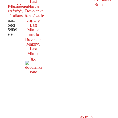
Last
Poznávacie
Poznávacie
Minute
zájazdy
zájazdy
Dovolenka
Turecko
Taliansko
Poznávacie
už
už
zájazdy
od
od
Last
599
699
Minute
€
€
Turecko
Dovolenka
Maldivy
Last
Minute
Egypt
SME.sk