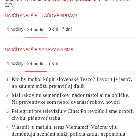
227.
NAJČÍTANEJŠIE TLAČOVÉ SPRÁVY
4 hodiny
3 dni
7 dní
24 hodín
NAJČÍTANEJŠIE SPRÁVY NA SME
4 hodiny
7 dní
24 hodín
Kto by mohol kúpiť slovenské Tesco? Favorit je jasný,
1
no záujem môžu prejaviť aj ďalší
Mal rakovinu semenníkov, nádor rástol aj na obličke.
2
Na preventívke som nebol dvanásť rokov, hovorí
Pellegrini pre televíziu v Číne: Po revolúcii sme urobili
3
chybu, plánovať treba
Vlastnil ju mafián, teraz Vietnamci. Vzácnu vilu
4
demontujú neznámi muži, polícia zatiaľ nepomohla