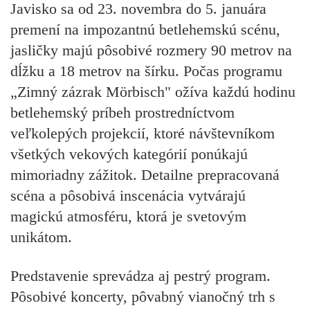
Javisko sa od 23. novembra do 5. januára
premení na impozantnú betlehemskú scénu,
jasličky majú pôsobivé rozmery 90 metrov na
dĺžku a 18 metrov na šírku. Počas programu
„Zimný zázrak Mörbisch" ožíva každú hodinu
betlehemský príbeh prostredníctvom
veľkolepých projekcií, ktoré návštevníkom
všetkých vekových kategórií ponúkajú
mimoriadny zážitok. Detailne prepracovaná
scéna a pôsobivá inscenácia vytvárajú
magickú atmosféru, ktorá je svetovým
unikátom.
Predstavenie sprevádza aj pestrý program.
Pôsobivé koncerty, pôvabný vianočný trh s