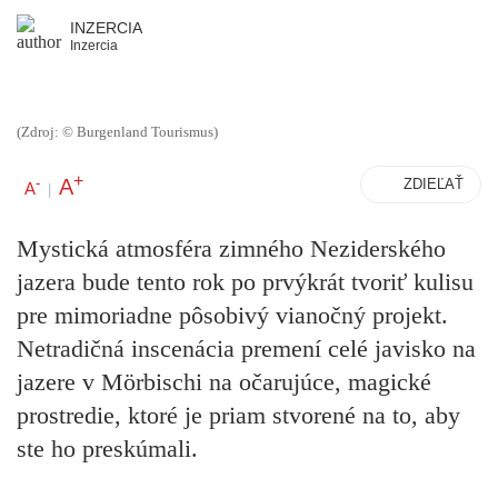
INZERCIA
Inzercia
(Zdroj: © Burgenland Tourismus)
+
A
-
ZDIEĽAŤ
A
|
Mystická atmosféra zimného Neziderského
jazera bude tento rok po prvýkrát tvoriť kulisu
pre mimoriadne pôsobivý vianočný projekt.
Netradičná inscenácia premení celé javisko na
jazere v Mörbischi na očarujúce, magické
prostredie, ktoré je priam stvorené na to, aby
ste ho preskúmali.