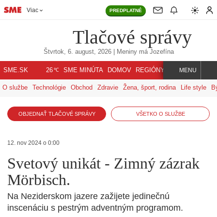
Viac
PREDPLATNÉ
Tlačové správy
Štvrtok, 6. august, 2026
| Meniny má
Jozefína
℃
SME.SK
SME MINÚTA
DOMOV
REGIÓNY
INDEX
SVET
26
MENU
O službe
Technológie
Obchod
Zdravie
Žena, šport, rodina
Life style
B
OBJEDNAŤ TLAČOVÉ SPRÁVY
VŠETKO O SLUŽBE
12. nov 2024 o 0:00
Svetový unikát - Zimný zázrak
Mörbisch.
Na Neziderskom jazere zažijete jedinečnú
inscenáciu s pestrým adventným programom.