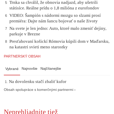
Trnka sa chválil, že obnovia nadjazd, aby ušetrili
5
státisíce. Reálne prídu o 1,8 milióna z eurofondov
VIDEO: Šampión s nádormi mozgu so slzami prosí
6
premiéra: Dajte nám šancu bojovať o naše životy
Na svete je len jedno: Auto, ktoré malo zmeniť dejiny,
7
parkuje v Brezne
Presťahovaní košickí Rómovia kúpili dom v Maďarsku,
8
na katastri svieti meno starostky
PARTNERSKÝ OBSAH
Najnovšie
Najčítanejšie
Vybrané
Na dovolenku stačí zbaliť kufor
Obsah spolupráce s komerčnými partnermi ›
Neprehliadnite tiež