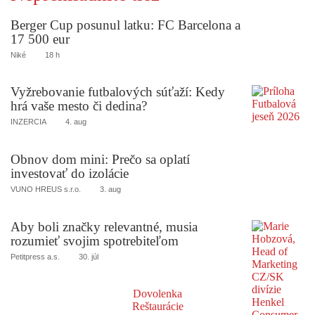
Berger Cup posunul latku: FC Barcelona a
17 500 eur
Niké
18 h
Vyžrebovanie futbalových súťaží: Kedy
hrá vaše mesto či dedina?
INZERCIA
4. aug
Obnov dom mini: Prečo sa oplatí
investovať do izolácie
VUNO HREUS s.r.o.
3. aug
Aby boli značky relevantné, musia
rozumieť svojim spotrebiteľom
Petitpress a.s.
30. júl
Dovolenka
Reštaurácie