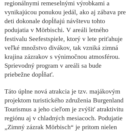
regionálnymi remeselnými výrobkami a
vynikajúcou ponukou jedál, ako aj zábava pre
deti dokonale dopĺňajú návštevu tohto
podujatia v Mörbischi. V areáli letného
festivalu Seefestspiele, ktorý v lete priťahuje
veľké množstvo divákov, tak vzniká zimná
krajina zázrakov s výnimočnou atmosférou.
Sprievodný program v areáli sa bude
priebežne dopĺňať.
Táto úplne nová atrakcia je tzv. majákovým
projektom turistického združenia Burgenland
Tourismus a jeho cieľom je zvýšiť atraktivitu
regiónu aj v chladných mesiacoch. Podujatie
„Zimný zázrak Mörbisch“ je pritom nielen