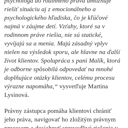
psychológa do rodinného práva umožňuje
riešiť situáciu aj z emocionálneho a
psychologického hľadiska, čo je kľúčové
najmä v záujme detí. Vzťahy, ktoré sa v
rodinnom práve riešia, nie sú statické,
vyvíjajú sa a menia. Majú zásadný vplyv
nielen na výsledok sporu, ale hlavne na ďalší
život klientov. Spolupráca s pani Malík, ktorá
je odborne spôsobilá odpovedať na mnohé
doplňujúce otázky klientov, celému procesu
výrazne napomáha,“
vysvetľuje Martina
Lysinová.
Právny zástupca pomáha klientovi chrániť
jeho práva, navigovať ho zložitým právnym
procesom a dosiahnuť spravodlivé riešenie v