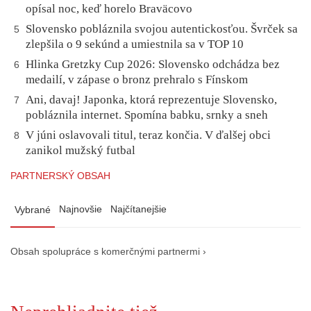
opísal noc, keď horelo Braväcovo
Slovensko pobláznila svojou autentickosťou. Švrček sa
5
zlepšila o 9 sekúnd a umiestnila sa v TOP 10
Hlinka Gretzky Cup 2026: Slovensko odchádza bez
6
medailí, v zápase o bronz prehralo s Fínskom
Ani, davaj! Japonka, ktorá reprezentuje Slovensko,
7
pobláznila internet. Spomína babku, srnky a sneh
V júni oslavovali titul, teraz končia. V ďalšej obci
8
zanikol mužský futbal
PARTNERSKÝ OBSAH
Najnovšie
Najčítanejšie
Vybrané
Obsah spolupráce s komerčnými partnermi ›