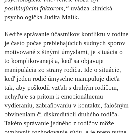
posilňujúcim faktorom,“
uvádza klinická
psychologička Judita Malík.
Keďže správanie účastníkov konfliktu v rodine
je často počas prebiehajúcich súdnych sporov
motivované zištnými úmyslami, je situácia o
to komplikovanejšia, keď sa objavuje
manipulácia zo strany rodiča. Ide o situácie,
keď jeden rodič úmyselne manipuluje dieťa
tak, aby poškodil vzťah s druhým rodičom,
uchyľuje sa pritom k emocionálnemu
vydieraniu, zabraňovaniu v kontakte, falošným
obvineniam či diskreditácii druhého rodiča.
Takéto správanie jedného z rodičov môže
ovplyvniť rozhodovanie súdu, a je preto nutné