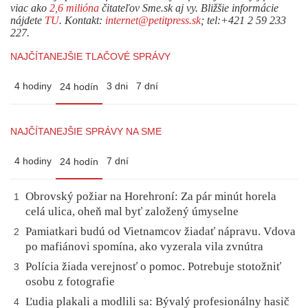
viac ako
2,6 milióna
čitateľov Sme.sk aj vy. Bližšie informácie
nájdete
TU
. Kontakt:
internet@petitpress.sk
; tel:+421 2 59 233
227.
NAJČÍTANEJŠIE TLAČOVÉ SPRÁVY
4 hodiny
3 dni
7 dní
24 hodín
NAJČÍTANEJŠIE SPRÁVY NA SME
4 hodiny
7 dní
24 hodín
Obrovský požiar na Horehroní: Za pár minút horela
1
celá ulica, oheň mal byť založený úmyselne
Pamiatkari budú od Vietnamcov žiadať nápravu. Vdova
2
po mafiánovi spomína, ako vyzerala vila zvnútra
Polícia žiada verejnosť o pomoc. Potrebuje stotožniť
3
osobu z fotografie
Ľudia plakali a modlili sa: Bývalý profesionálny hasič
4