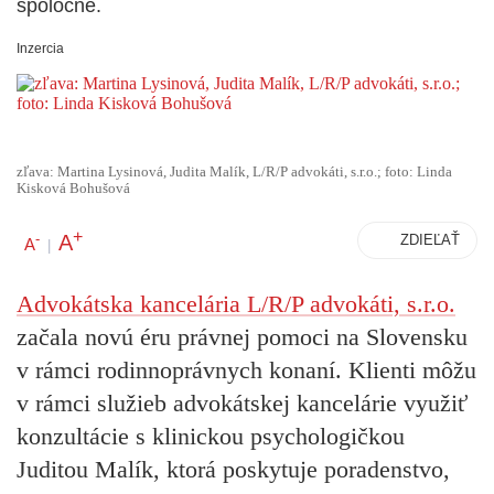
spoločne.
Inzercia
zľava: Martina Lysinová, Judita Malík, L/R/P advokáti, s.r.o.; foto: Linda
Kisková Bohušová
+
A
-
ZDIEĽAŤ
A
|
Advokátska kancelária L/R/P advokáti, s.r.o.
začala novú éru právnej pomoci na Slovensku
v rámci rodinnoprávnych konaní. Klienti môžu
v rámci služieb advokátskej kancelárie využiť
konzultácie s klinickou psychologičkou
Juditou Malík, ktorá poskytuje poradenstvo,