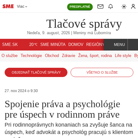
Viac
PREDPLATNÉ
Tlačové správy
Nedeľa, 9. august, 2026
| Meniny má
Ľubomíra
℃
SME.SK
SME MINÚTA
DOMOV
REGIÓNY
INDEX
SVET
20
MENU
O službe
Technológie
Obchod
Zdravie
Žena, šport, rodina
Life style
B
OBJEDNAŤ TLAČOVÉ SPRÁVY
VŠETKO O SLUŽBE
27. nov 2024 o 9:30
Spojenie práva a psychológie
pre úspech v rodinnom práve
Pri rodinnoprávnych konaniach sa zvyšuje šanca na
úspech, keď advokát a psychológ pracujú s klientom