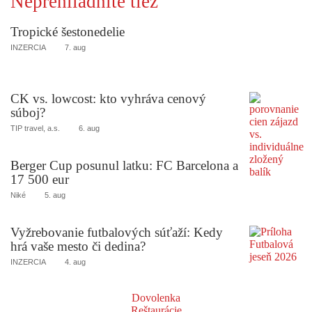
Neprehliadnite tiež
Tropické šestonedelie
INZERCIA
7. aug
CK vs. lowcost: kto vyhráva cenový
súboj?
TIP travel, a.s.
6. aug
Berger Cup posunul latku: FC Barcelona a
17 500 eur
Niké
5. aug
Vyžrebovanie futbalových súťaží: Kedy
hrá vaše mesto či dedina?
INZERCIA
4. aug
Dovolenka
Reštaurácie