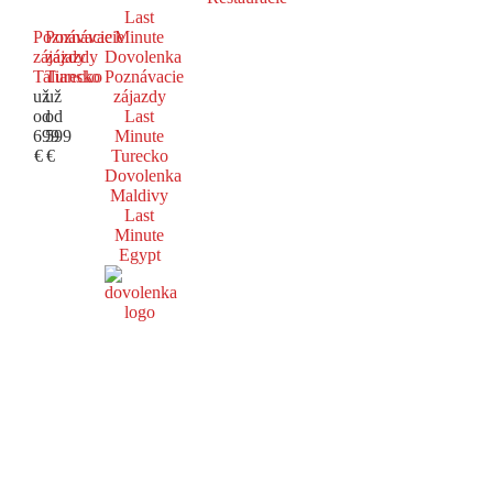
Last
Poznávacie
Poznávacie
Minute
zájazdy
zájazdy
Dovolenka
Taliansko
Turecko
Poznávacie
už
už
zájazdy
od
od
Last
699
599
Minute
€
€
Turecko
Dovolenka
Maldivy
Last
Minute
Egypt