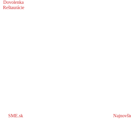
Dovolenka
Reštaurácie
SME.sk
Najnovši