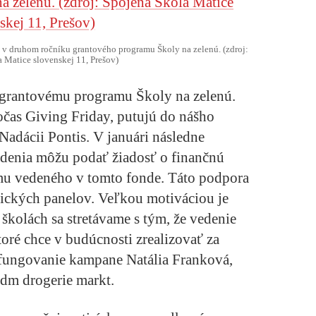
u v druhom ročníku grantového programu Školy na zelenú. (zdroj:
 Matice slovenskej 11, Prešov)
e grantovému programu Školy na zelenú.
očas Giving Friday, putujú do nášho
adácii Pontis. V januári následne
adenia môžu podať žiadosť o finančnú
u vedeného v tomto fonde. Táto podpora
ltických panelov. Veľkou motiváciou je
kolách sa stretávame s tým, že vedenie
oré chce v budúcnosti zrealizovať za
a fungovanie kampane Natália Franková,
dm drogerie markt.