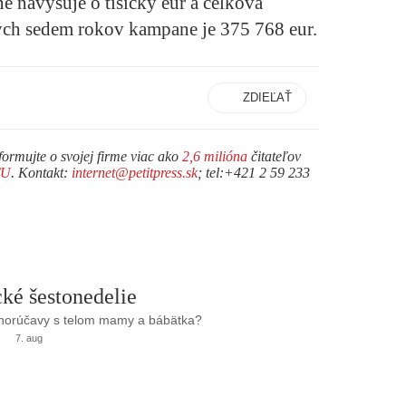
 navyšuje o tisícky eur a celková
ch sedem rokov kampane je 375 768 eur.
ZDIEĽAŤ
formujte o svojej firme viac ako
2,6 milióna
čitateľov
TU
. Kontakt:
internet@petitpress.sk
; tel:+421 2 59 233
ké šestonedelie
 horúčavy s telom mamy a bábätka?
7. aug