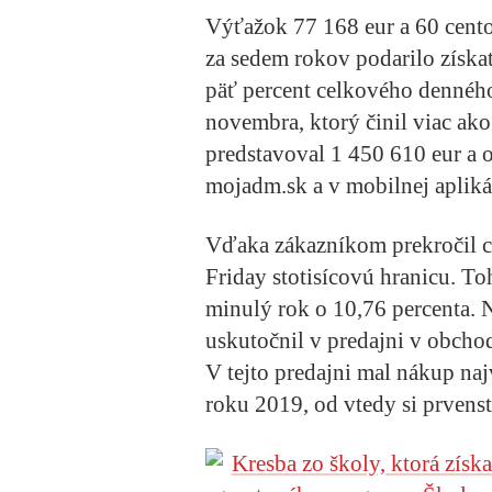
Výťažok 77 168 eur a 60 cento
za sedem rokov podarilo získa
päť percent celkového denného
novembra, ktorý činil viac ako
predstavoval 1 450 610 eur a 
mojadm.sk a v mobilnej apliká
Vďaka zákazníkom prekročil 
Friday stotisícovú hranicu. 
minulý rok o 10,76 percenta. 
uskutočnil v predajni v obcho
V tejto predajni mal nákup na
roku 2019, od vtedy si prvenst