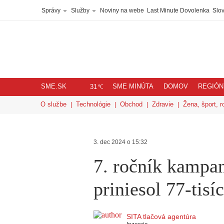
Správy
Služby
Noviny na webe
Last Minute Dovolenka
Slov
SME.SK
SME MINÚTA
DOMOV
REGIÓN
℃
31
O službe
Technológie
Obchod
Zdravie
Žena, šport, r
3. dec 2024 o 15:32
7. ročník kampa
priniesol 77-tis
SITA tlačová agentúra