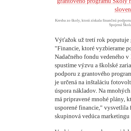
Kresba zo školy, ktorá získala finančnú podpor
Spojená Škola
Výťažok už tretí rok poputuj
"Financie, ktoré vyzbierame p
Nadačného fondu vedeného v N
spustíme výzvu a školské zari
podporu z grantového program
je určená na inštaláciu fotovo
úspora nákladov. Na mnohých š
má pripravené mnohé plány, kt
usporené financie," vysvetlil
skupinová vedúca marketingu 