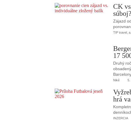
CK vs
súboj
Zájazd od
porovnani
TIP travel, a
Berge
17 50
Druhý roč
obsadený 
Barcelony
Niké
5.
Vyžre
hrá va
Kompletný
denníkoc
INZERCIA