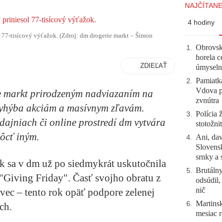
NAJČÍTANE
4 hodiny
 77-tisícový výťažok. (Zdroj: dm drogerie markt – Šimon
Obrovsk
1
.
horela c
ZDIEĽAŤ
úmyseln
Pamiatk
2
.
Vdova p
ie markt prirodzeným nadviazaním na
zvnútra
 vyhýba akciám a masívnym zľavám.
Polícia 
3
.
ajniach či online prostredí dm vytvára
stotožni
ôcť iným.
Ani, dav
4
.
Slovensk
srnky a 
 sa v dm už po siedmykrát uskutočnila
Brutálny
5
.
Giving Friday". Časť svojho obratu z
odsúdil,
nič
vec – tento rok opäť podpore zelenej
Martinsk
6
.
ch.
mesiac r