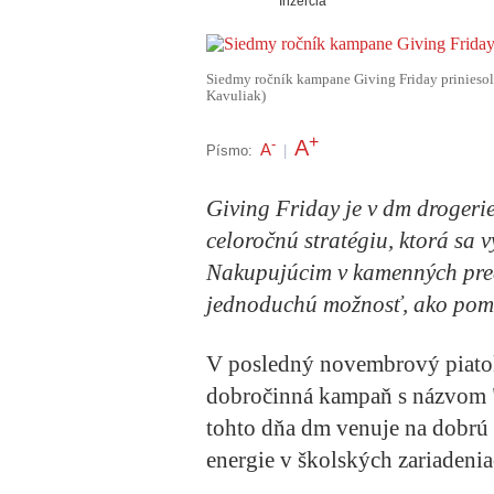
Inzercia
Siedmy ročník kampane Giving Friday priniesol
Kavuliak)
+
A
-
A
Písmo:
|
Giving Friday je v dm droger
celoročnú stratégiu, ktorá sa
Nakupujúcim v kamenných pred
jednoduchú možnosť, ako pom
V posledný novembrový piatok
dobročinná kampaň s názvom "
tohto dňa dm venuje na dobrú 
energie v školských zariadenia