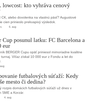
. lowcost: kto vyhráva cenový
?
 CK, alebo dovolenka na vlastnú päsť? Augustové
e cien prinieslo prekvapivý výsledok.
.s.
6. aug
r Cup posunul latku: FC Barcelona a
0 eur
ník BERGER Cupu opäť priniesol mimoriadne kvalitne
turnaj. Víťaz získal 10 000 eur z Fondu a let do
.
 aug
bovanie futbalových súťaží: Kedy
še mesto či dedina?
 rozpis domácich futbalových súťaží už dnes v
h SME a Korzár.
4. aug