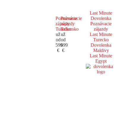
Last Minute
Poznávacie
Poznávacie
Dovolenka
zájazdy
zájazdy
Poznávacie
Turecko
Taliansko
zájazdy
už
už
Last Minute
od
od
Turecko
599
699
Dovolenka
€
€
Maldivy
Last Minute
Egypt