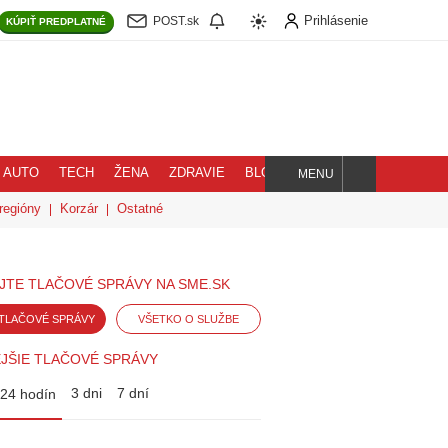
Prihlásenie
POST.sk
KÚPIŤ
PREDPLATNÉ
AUTO
TECH
ŽENA
ZDRAVIE
BLOG
MENU
Hľadaj
regióny
Korzár
Ostatné
JTE TLAČOVÉ SPRÁVY NA SME.SK
TLAČOVÉ SPRÁVY
VŠETKO O SLUŽBE
JŠIE TLAČOVÉ SPRÁVY
3 dni
7 dní
24 hodín