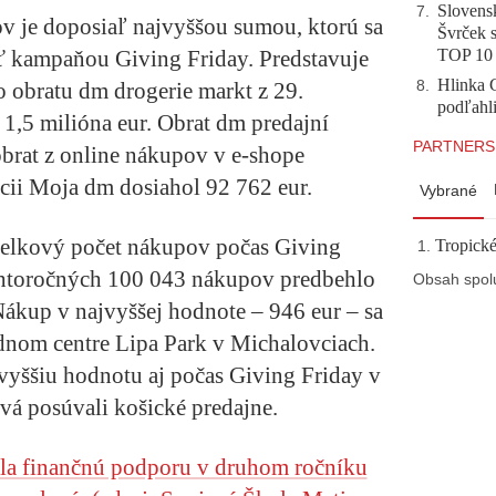
Slovensk
7
.
v je doposiaľ najvyššou sumou, ktorú sa
Švrček s
ť kampaňou Giving Friday. Predstavuje
TOP 10
Hlinka 
 obratu dm drogerie markt z 29.
8
.
podľahl
 1,5 milióna eur. Obrat dm predajní
PARTNERS
obrat z online nákupov v e-shope
cii Moja dm dosiahol 92 762 eur.
Vybrané
celkový počet nákupov počas Giving
Tropické
Tohtoročných 100 043 nákupov predbehlo
Obsah spol
Nákup v najvyššej hodnote – 946 eur – sa
dnom centre Lipa Park v Michalovciach.
jvyššiu hodnotu aj počas Giving Friday v
vá posúvali košické predajne.