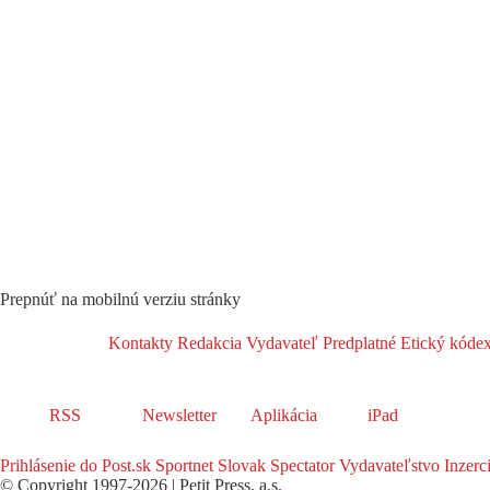
Prepnúť na mobilnú verziu stránky
Kontakty
Redakcia
Vydavateľ
Predplatné
Etický kóde
RSS
Newsletter
Aplikácia
iPad
Prihlásenie do Post.sk
Sportnet
Slovak Spectator
Vydavateľstvo
Inzerc
© Copyright 1997-2026 | Petit Press, a.s.