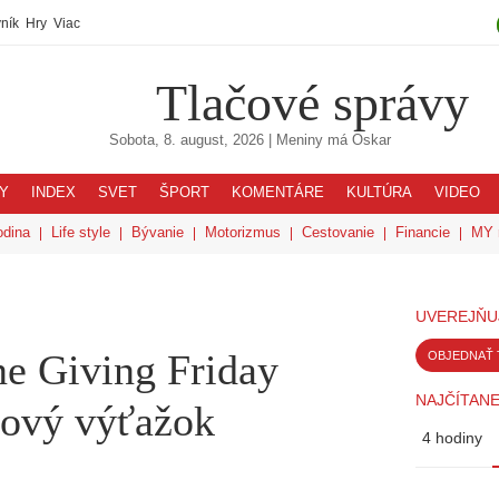
ník
Hry
Viac
Tlačové správy
Sobota, 8. august, 2026
| Meniny má
Oskar
Y
INDEX
SVET
ŠPORT
KOMENTÁRE
KULTÚRA
VIDEO
odina
Life style
Bývanie
Motorizmus
Cestovanie
Financie
MY 
UVEREJŇU
ne Giving Friday
OBJEDNAŤ 
NAJČÍTANE
ícový výťažok
4 hodiny