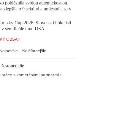
o pobláznila svojou autentickosťou.
a zlepšila o 9 sekúnd a umiestnila sa v
Gretzky Cup 2026: Slovenskí hokejisti
i v semifinále tímu USA
KÝ OBSAH
Najnovšie
Najčítanejšie
 šestonedelie
upráce s komerčnými partnermi ›