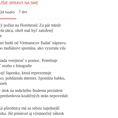
JŠIE SPRÁVY NA SME
7 dní
24 hodín
ý požiar na Horehroní: Za pár minút
elá ulica, oheň mal byť založený
e
ari budú od Vietnamcov žiadať nápravu.
o mafiánovi spomína, ako vyzerala vila
žiada verejnosť o pomoc. Potrebuje
ť osobu z fotografie
aj! Japonka, ktorá reprezentuje
o, pobláznila internet. Spomína babku,
sneh
 útok na indického študenta prezident
 predsedovia koaličných strán nepovedali
á pôrodnica má za sebou najsilnejší
oka. Júl priniesol aj výnimočný zákrok