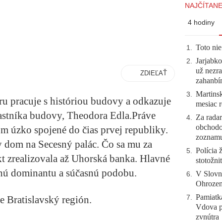
NAJČÍTANE
4 hodiny
Toto nie
1
.
Jarjabk
2
.
už nezra
ZDIEĽAŤ
zahanb
Martinsk
3
.
u pracuje s históriou budovy a odkazuje
mesiac r
stníka budovy, Theodora Edla.Práve
Za radar
4
.
obchodo
m úzko spojené do čias prvej republiky.
zoznam
ly dom na Secesný palác. Čo sa mu za
Polícia 
5
.
kt zrealizovala až Uhorská banka. Hlavné
stotožni
uhú dominantu a súčasnú podobu.
V Slovn
6
.
Ohrozeni
Pamiatk
7
.
 Bratislavský región.
Vdova p
zvnútra