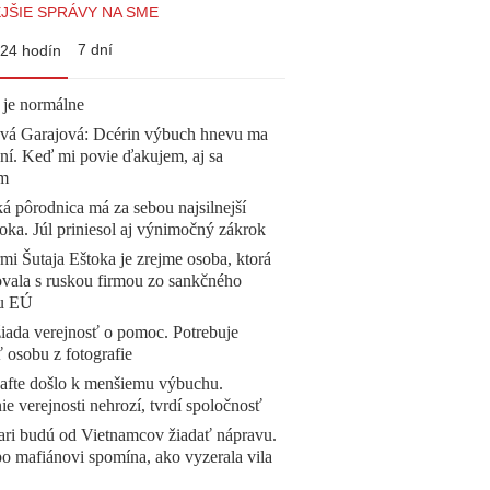
JŠIE SPRÁVY NA SME
7 dní
24 hodín
 je normálne
ová Garajová: Dcérin výbuch hnevu ma
ní. Keď mi povie ďakujem, aj sa
ím
á pôrodnica má za sebou najsilnejší
oka. Júl priniesol aj výnimočný zákrok
mi Šutaja Eštoka je zrejme osoba, ktorá
vala s ruskou firmou zo sankčného
u EÚ
žiada verejnosť o pomoc. Potrebuje
ť osobu z fotografie
afte došlo k menšiemu výbuchu.
e verejnosti nehrozí, tvrdí spoločnosť
ari budú od Vietnamcov žiadať nápravu.
o mafiánovi spomína, ako vyzerala vila