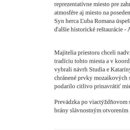
reprezentatívne miesto pre zah
atmosfére aj miesto na posedeni
Syn herca Ľuba Romana úspešn
ďalšie historické reštaurácie - 
Majitelia priestoru chceli nad
tradíciu tohto miesta a v koo
vybrali návrh Studia e Katarí
chránené prvky mozaikových s
podarilo citlivo prinavrátiť m
Prevádzka po viactýždňovom s
brány slávnostným otvorením 