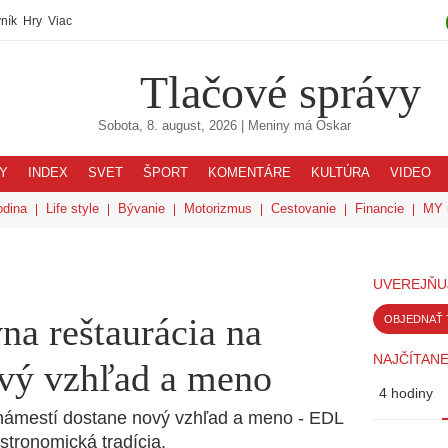
ník
Hry
Viac
Tlačové správy
Sobota, 8. august, 2026
| Meniny má
Oskar
Y
INDEX
SVET
ŠPORT
KOMENTÁRE
KULTÚRA
VIDEO
odina
Life style
Bývanie
Motorizmus
Cestovanie
Financie
MY 
UVEREJŇU
a reštaurácia na
OBJEDNAŤ 
NAJČÍTANE
ový vzhľad a meno
4 hodiny
námestí dostane nový vzhľad a meno - EDL
stronomická tradícia.