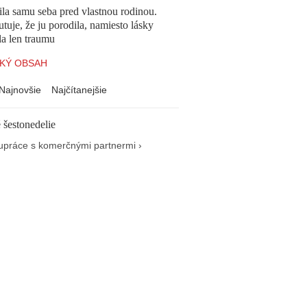
la samu seba pred vlastnou rodinou.
tuje, že ju porodila, namiesto lásky
la len traumu
KÝ OBSAH
Najnovšie
Najčítanejšie
 šestonedelie
upráce s komerčnými partnermi ›