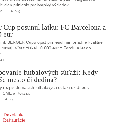
e cien prinieslo prekvapivý výsledok.
.s.
6. aug
r Cup posunul latku: FC Barcelona a
0 eur
ník BERGER Cupu opäť priniesol mimoriadne kvalitne
turnaj. Víťaz získal 10 000 eur z Fondu a let do
.
 aug
bovanie futbalových súťaží: Kedy
še mesto či dedina?
 rozpis domácich futbalových súťaží už dnes v
h SME a Korzár.
4. aug
Dovolenka
Reštaurácie