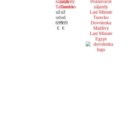
zájazdy
zájazdy
Poznávacie
Taliansko
Turecko
zájazdy
už
už
Last Minute
od
od
Turecko
699
599
Dovolenka
€
€
Maldivy
Last Minute
Egypt