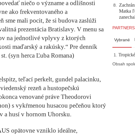
povedať niečo o význame a odlišnosti
Zachráni
8
.
hyne ako frekventovaného a
Matka ľu
zanecha
 sme mali pocit, že si budova zaslúži
PARTNERS
alitná prezentácia Bratislavy. V menu sa
v na jednotlivé vplyvy z ktorých
Vybrané
kosti maďarský a rakúsky.“ Pre denník
t. (syn herca Ľuba Romana)
Tropické
Obsah spol
spitz, teľací perkelt, gundel palacinku,
 viedenský rezeň a hustopečskú
 dokonca venované práve Theodorovi
ignon) s vykŕmenou husacou pečeňou ktorý
áv a husí v hornom Uhorsku.
S opätovne vzniklo ideálne,