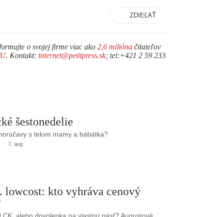
ZDIEĽAŤ
formujte o svojej firme viac ako
2,6 milióna
čitateľov
TU
. Kontakt:
internet@petitpress.sk
; tel:+421 2 59 233
ké šestonedelie
 horúčavy s telom mamy a bábätka?
7. aug
. lowcost: kto vyhráva cenový
?
 CK, alebo dovolenka na vlastnú päsť? Augustové