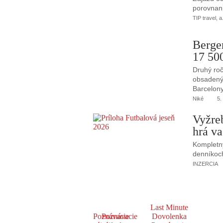
porovnani
TIP travel, a
Berge
17 50
Druhý roč
obsadený 
Barcelony
Niké
5.
Vyžre
hrá va
Kompletný
denníkoc
INZERCIA
Last Minute
Poznávacie
Poznávacie
Dovolenka