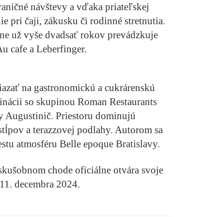
raničné návštevy a vďaka priateľskej
e pri čaji, zákusku či rodinné stretnutia.
e už vyše dvadsať rokov prevádzkuje
Au cafe a Leberfinger.
viazať na gastronomickú a cukrárenskú
rdinácii so skupinou Roman Restaurants
ny Augustinič. Priestoru dominujú
tĺpov a terazzovej podlahy. Autorom sa
iestu atmosféru Belle epoque Bratislavy.
kušobnom chode oficiálne otvára svoje
11. decembra 2024.