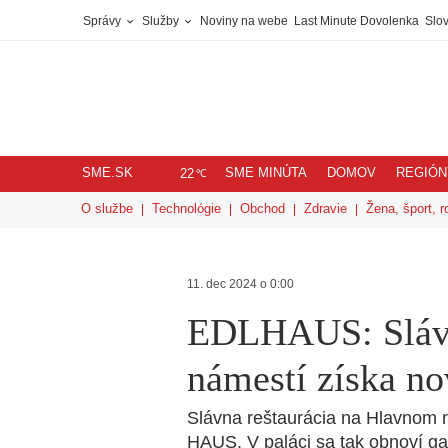
Správy
Služby
Noviny na webe
Last Minute Dovolenka
Slov
SME.SK
SME MINÚTA
DOMOV
REGIÓN
℃
22
O službe
Technológie
Obchod
Zdravie
Žena, šport, r
11. dec 2024 o 0:00
EDLHAUS: Slávn
námestí získa n
Slávna reštaurácia na Hlavnom 
HAUS. V paláci sa tak obnoví ga