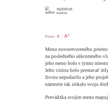
INZERCIA
Inzercia
+
A
-
A
Písmo:
|
Meno novootvoreného priestor
na posledného súkromného vla
jeho meno bolo s týmto miesto
Jeho víziou bolo prestavať út
života nepodarilo a jeho proje
námestie tak získalo svoju dr
Prevádzka svojim menu mapuje