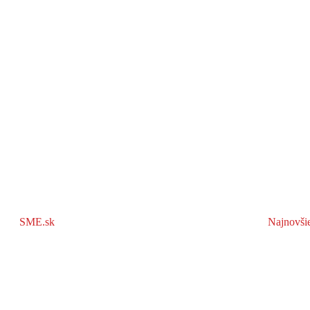
SME.sk
Najnovši