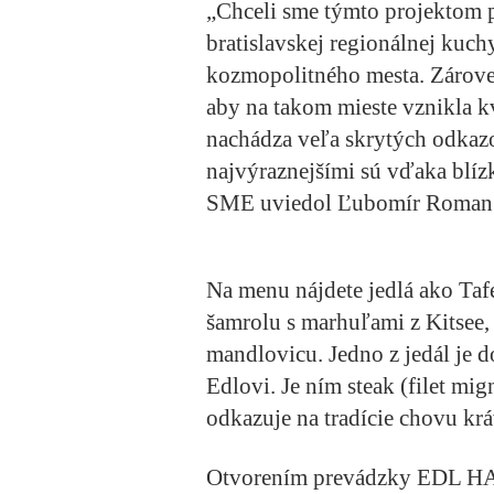
„Chceli sme týmto projektom 
bratislavskej regionálnej kuc
kozmopolitného mesta. Zároveň
aby na takom mieste vznikla kv
nachádza veľa skrytých odkazo
najvýraznejšími sú vďaka blíz
SME uviedol Ľubomír Roman s
Na menu nájdete jedlá ako Tafel
šamrolu s marhuľami z Kitsee,
mandlovicu. Jedno z jedál je
Edlovi. Je ním steak (filet m
odkazuje na tradície chovu kr
Otvorením prevádzky EDL HAU