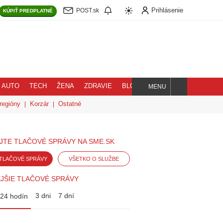
Prihlásenie
POST.sk
KÚPIŤ
PREDPLATNÉ
AUTO
TECH
ŽENA
ZDRAVIE
BLOG
MENU
Hľadaj
regióny
Korzár
Ostatné
JTE TLAČOVÉ SPRÁVY NA SME.SK
TLAČOVÉ SPRÁVY
VŠETKO O SLUŽBE
JŠIE TLAČOVÉ SPRÁVY
3 dni
7 dní
24 hodín