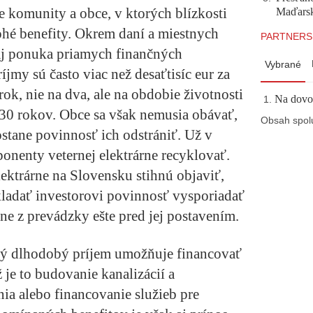
re komunity a obce, v ktorých blízkosti
Maďarsku
ohé benefity. Okrem daní a miestnych
PARTNERS
aj ponuka priamych finančných
Vybrané
íjmy sú často viac než desaťtisíc eur za
rok, nie na dva, ale na obdobie životnosti
Na dovol
až 30 rokov. Obce sa však nemusia obávať,
Obsah spol
 ostane povinnosť ich odstrániť. Už v
onenty veternej elektrárne recyklovať.
ektrárne na Slovensku stihnú objaviť,
ladať investorovi povinnosť vysporiadať
rne z prevádzky ešte pred jej postavením.
lný dlhodobý príjem umožňuje financovať
 je to budovanie kanalizácií a
ia alebo financovanie služieb pre