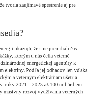
že tvoria zaujímavé spestrenie aj pre
usedia?
nergií ukazujú, že sme premrhali čas
kážky, ktorým u nás čelia veterné
edzinárodnej energetickej agentúry k
m elektriny. Podľa jej odhadov len vďaka
ckým a veterným elektrárňam ušetria
 za roky 2021 – 2023 až 100 miliárd eur.
iny masívny rozvoj využívania veterných