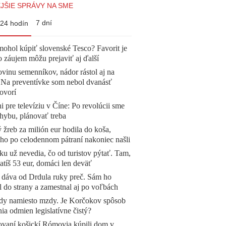
JŠIE SPRÁVY NA SME
7 dní
24 hodín
mohol kúpiť slovenské Tesco? Favorit je
o záujem môžu prejaviť aj ďalší
vinu semenníkov, nádor rástol aj na
. Na preventívke som nebol dvanásť
ovorí
ni pre televíziu v Číne: Po revolúcii sme
chybu, plánovať treba
žreb za milión eur hodila do koša,
 ho po celodennom pátraní nakoniec našli
u už nevedia, čo od turistov pýtať. Tam,
atíš 53 eur, domáci len deväť
 dáva od Drdula ruky preč. Sám ho
l do strany a zamestnal aj po voľbách
dy namiesto mzdy. Je Korčokov spôsob
ia odmien legislatívne čistý?
ovaní košickí Rómovia kúpili dom v