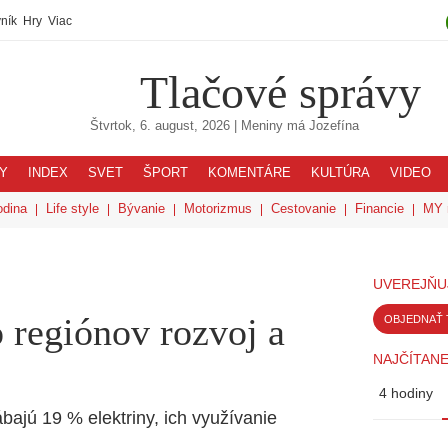
ník
Hry
Viac
Tlačové správy
Štvrtok, 6. august, 2026
| Meniny má
Jozefína
Y
INDEX
SVET
ŠPORT
KOMENTÁRE
KULTÚRA
VIDEO
odina
Life style
Bývanie
Motorizmus
Cestovanie
Financie
MY 
UVEREJŇU
o regiónov rozvoj a
OBJEDNAŤ 
NAJČÍTANE
4 hodiny
bajú 19 % elektriny, ich využívanie