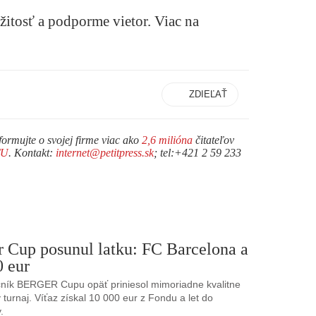
ežitosť a podporme vietor. Viac na
ZDIEĽAŤ
formujte o svojej firme viac ako
2,6 milióna
čitateľov
TU
. Kontakt:
internet@petitpress.sk
; tel:+421 2 59 233
r Cup posunul latku: FC Barcelona a
0 eur
ník BERGER Cupu opäť priniesol mimoriadne kvalitne
turnaj. Víťaz získal 10 000 eur z Fondu a let do
.