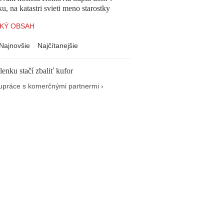
, na katastri svieti meno starostky
KÝ OBSAH
Najnovšie
Najčítanejšie
enku stačí zbaliť kufor
upráce s komerčnými partnermi ›