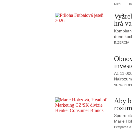
Niké
15
Vyžre
hrá va
Kompletný
denníkoc
INZERCIA
Obnov
invest
Až 11 00
Najrozumne
VUNO HREUS
Aby b
rozum
Spotrebit
Marie Ho
Petitpress a.