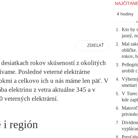
NAJČÍTANE
4 hodiny
Kto by 
1
.
jasný, n
Mal rako
2
.
ZDIEĽAŤ
obličke
rokov, h
 desiatkach rokov skúseností z okolitých
Pellegri
3
.
urobili 
ívame. Posledné veterné elektrárne
Výherný 
4
.
rokmi a celkovo ich u nás máme len päť. V
smetiari
ba elektrinu z vetra aktuálne 345 a v
V Tureck
5
.
 veterných elektrární.
kde zapl
Matovič
6
.
priviedo
 i región
Dividen
7
.
vyplácan
Presťah
8
.