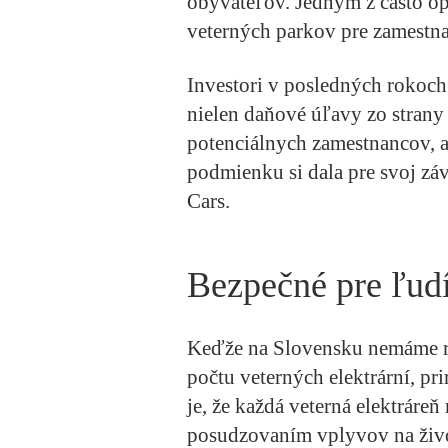
obyvateľov. Jedným z často op
veterných parkov pre zamestna
Investori v posledných rokoch
nielen daňové úľavy zo strany 
potenciálnych zamestnancov, al
podmienku si dala pre svoj zá
Cars.
Bezpečné pre ľudí
Keďže na Slovensku nemáme r
počtu veterných elektrární, pr
je, že každá veterná elektráre
posudzovaním vplyvov na živo