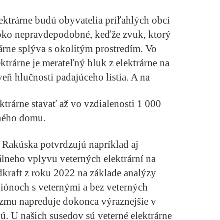
lektrárne budú obyvatelia priľahlých obcí
soko nepravdepodobné, keďže zvuk, ktorý
árne splýva s okolitým prostredím. Vo
ktrárne je merateľný hluk z elektrárne na
veň hlučnosti padajúceho lístia. A na
trárne stavať až vo vzdialenosti 1 000
ného domu.
 Rakúska potvrdzujú napríklad aj
lneho vplyvu veterných elektrární na
dkraft z roku 2022 na základe analýzy
iónoch s veternými a bez veterných
urizmu napreduje dokonca výraznejšie v
nú. U našich susedov sú veterné elektrárne