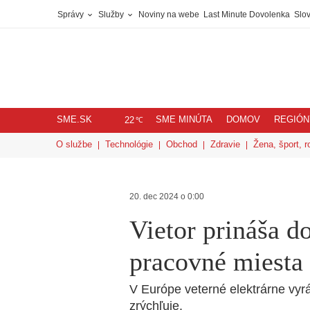
Správy
Služby
Noviny na webe
Last Minute Dovolenka
Slov
SME.SK
SME MINÚTA
DOMOV
REGIÓN
℃
22
O službe
Technológie
Obchod
Zdravie
Žena, šport, r
20. dec 2024 o 0:00
Vietor prináša d
pracovné miesta
V Európe veterné elektrárne vyrá
zrýchľuje.