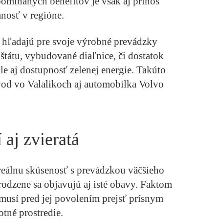
omínaných benefitov je však aj prínos
nosť v regióne.
 hľadajú pre svoje výrobné prevádzky
štátu, vybudované diaľnice, či dostatok
e aj dostupnosť zelenej energie. Takúto
vod vo Valalikoch aj automobilka Volvo
 aj zvieratá
eálnu skúsenosť s prevádzkou väčšieho
irodzene sa objavujú aj isté obavy. Faktom
ň musí pred jej povolením prejsť prísnym
tné prostredie.