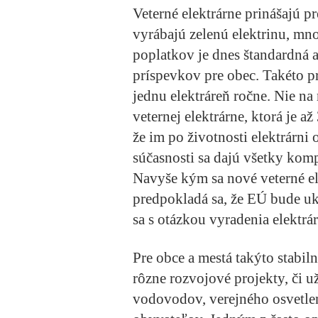
Veterné elektrárne prinášajú p
vyrábajú zelenú elektrinu, mn
poplatkov je dnes štandardná 
príspevkov pre obec. Takéto pr
jednu elektráreň ročne. Nie na 
veternej elektrárne, ktorá je 
že im po životnosti elektrárni
súčasnosti sa dajú všetky komp
Navyše kým sa nové veterné el
predpokladá sa, že EÚ bude uk
sa s otázkou vyradenia elektrá
Pre obce a mestá takýto stabi
rôzne rozvojové projekty, či už
vodovodov, verejného osvetlen