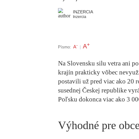
INZERCIA
Inzercia
+
A
-
A
Písmo:
|
Na Slovensku silu vetra ani po
krajín prakticky vôbec nevyuž
postavili už pred viac ako 20 
susednej Českej republike vyrá
Poľsku dokonca viac ako 3 000
Výhodné pre obce