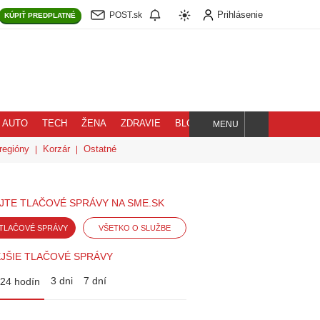
Prihlásenie
POST.sk
KÚPIŤ
PREDPLATNÉ
AUTO
TECH
ŽENA
ZDRAVIE
BLOG
MENU
Hľadaj
regióny
Korzár
Ostatné
JTE TLAČOVÉ SPRÁVY NA SME.SK
TLAČOVÉ SPRÁVY
VŠETKO O SLUŽBE
JŠIE TLAČOVÉ SPRÁVY
3 dni
7 dní
24 hodín