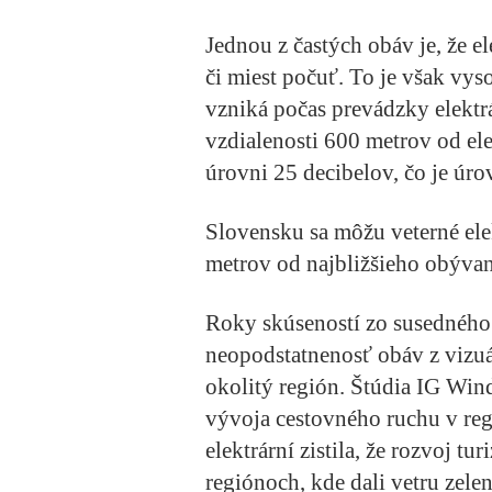
Jednou z častých obáv je, že e
či miest počuť. To je však vy
vzniká počas prevádzky elektr
vzdialenosti 600 metrov od ele
úrovni 25 decibelov, čo je úro
Slovensku sa môžu veterné elek
metrov od najbližšieho obýva
Roky skúseností zo susedného
neopodstatnenosť obáv z vizuá
okolitý región. Štúdia IG Win
vývoja cestovného ruchu v reg
elektrární zistila, že rozvoj t
regiónoch, kde dali vetru zele