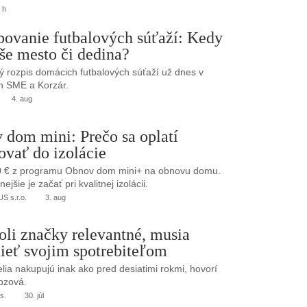
 h
bovanie futbalových súťaží: Kedy
še mesto či dedina?
 rozpis domácich futbalových súťaží už dnes v
h SME a Korzár.
4. aug
 dom mini: Prečo sa oplatí
ovať do izolácie
0 € z programu Obnov dom mini+ na obnovu domu.
jšie je začať pri kvalitnej izolácii.
 s.r.o.
3. aug
oli značky relevantné, musia
ieť svojim spotrebiteľom
elia nakupujú inak ako pred desiatimi rokmi, hovorí
bzová.
s.
30. júl