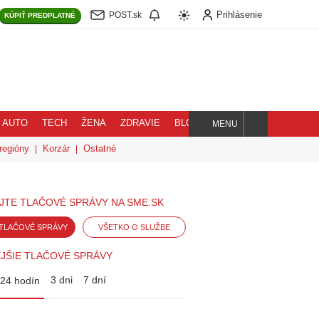
Prihlásenie
POST.sk
KÚPIŤ
PREDPLATNÉ
AUTO
TECH
ŽENA
ZDRAVIE
BLOG
MENU
Hľadaj
regióny
Korzár
Ostatné
JTE TLAČOVÉ SPRÁVY NA SME.SK
TLAČOVÉ SPRÁVY
VŠETKO O SLUŽBE
JŠIE TLAČOVÉ SPRÁVY
3 dni
7 dní
24 hodín