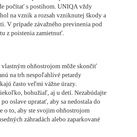
kode počítať s postihom. UNIQA vždy
hol na vznik a rozsah vzniknutej škody a
áti. V prípade závažného previnenia pod
u z poistenia zamietnuť.
 s vlastným ohňostrojom môže skončiť
anú na trh nespoľahlivé petardy
ajú často veľmi vážne úrazy.
ekoľko, bohužiaľ, aj u detí. Nezabúdajte
po oslave upratať, aby sa nedostala do
e o to, aby ste svojim ohňostrojom
susedných záhradách alebo zaparkované