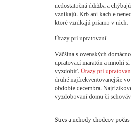
nedostatočná údržba a chýbajú
vznikajú. Krb ani kachle nenech
ktoré vznikajú priamo v nich.
Úrazy pri upratovaní
Väčšina slovenských domácnos
upratovací maratón a mnohí s
vyzdobiť.
Úrazy pri upratovan
druhé najfrekventovanejšie v
obdobie decembra. Najrizikovej
vyzdobovaní domu či schováv
Stres a nehody chodcov poča