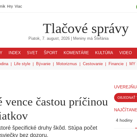
ník
Hry
Viac
Tlačové správy
Piatok, 7. august, 2026
| Meniny má
Štefánia
Y
INDEX
SVET
ŠPORT
KOMENTÁRE
KULTÚRA
VIDEO
odina
Life style
Bývanie
Motorizmus
Cestovanie
Financie
MY 
UVEREJŇU
 vence častou príčinou
OBJEDNAŤ 
NAJČÍTANE
iatkov
4 hodiny
toré špecifické druhy škôd. Stúpa počet
 sviečky bez dozoru.