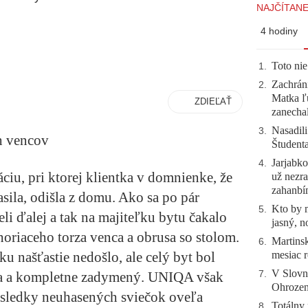
NAJČÍTANE
4 hodiny
Toto nie
1
.
Zachráni
2
.
Matka ľu
ZDIEĽAŤ
zanecha
Nasadili
3
.
h vencov
Študent
Jarjabk
4
.
áciu, pri ktorej klientka v domnienke, že
už nezra
zahanb
sila, odišla z domu. Ako sa po pár
Kto by 
5
.
li ďalej a tak na majiteľku bytu čakalo
jasný, n
oriaceho torza venca a obrusa so stolom.
Martinsk
6
.
mesiac r
 našťastie nedošlo, ale celý byt bol
V Slovn
7
.
a a kompletne zadymený. UNIQA však
Ohrozeni
následky neuhasených sviečok oveľa
Totálny 
8
.