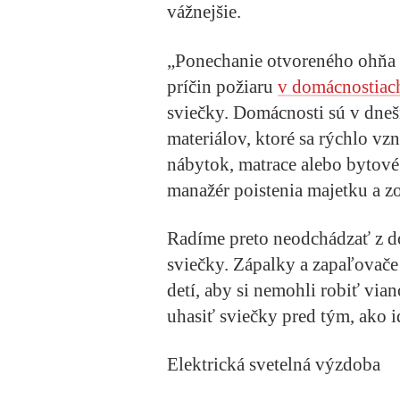
vážnejšie.
„Ponechanie otvoreného ohňa be
príčin požiaru
v domácnostiac
sviečky. Domácnosti sú v dne
materiálov, ktoré sa rýchlo vzn
nábytok, matrace alebo bytové 
manažér poistenia majetku a 
Radíme preto neodchádzať z do
sviečky. Zápalky a zapaľovače
detí, aby si nemohli robiť vi
uhasiť sviečky pred tým, ako i
Elektrická svetelná výzdoba