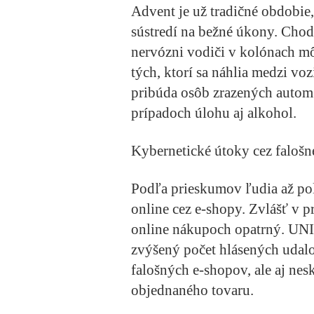
Advent je už tradičné obdobie
sústredí na bežné úkony. Chodc
nervózni vodiči v kolónach mô
tých, ktorí sa náhlia medzi vo
pribúda osôb zrazených autom 
prípadoch úlohu aj alkohol.
Kybernetické útoky cez falošn
Podľa prieskumov ľudia až po
online cez e-shopy. Zvlášť v p
online nákupoch opatrný. UNI
zvýšený počet hlásených udalo
falošných e-shopov, ale aj ne
objednaného tovaru.