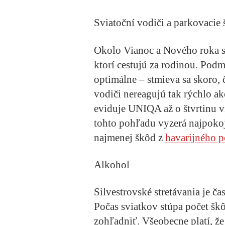
Sviatoční vodiči a parkovacie
Okolo Vianoc a Nového roka sa
ktorí cestujú za rodinou. Podm
optimálne – stmieva sa skoro, 
vodiči nereagujú tak rýchlo ak
eviduje UNIQA až o štvrtinu vi
tohto pohľadu vyzerá najpokoj
najmenej škôd z
havarijného p
Alkohol
Silvestrovské stretávania je č
Počas sviatkov stúpa počet škô
zohľadniť. Všeobecne platí, že