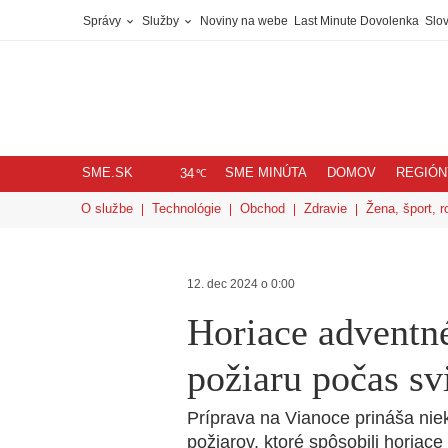
Správy
Služby
Noviny na webe
Last Minute Dovolenka
Slov
SME.SK
SME MINÚTA
DOMOV
REGIÓN
℃
34
O službe
Technológie
Obchod
Zdravie
Žena, šport, r
12. dec 2024 o 0:00
Horiace adventné
požiaru počas sv
Príprava na Vianoce prináša niek
požiarov, ktoré spôsobili horiace