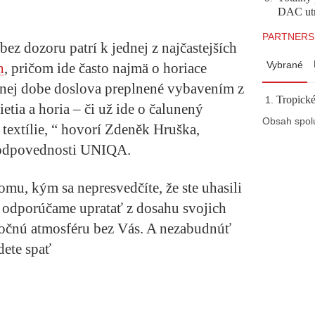
DAC utr
PARTNERS
z dozoru patrí k jednej z najčastejších
Vybrané
h
, pričom ide často najmä o horiace
šnej dobe doslova preplnené vybavením z
Tropické
ietia a horia – či už ide o čalunený
Obsah spol
textílie, “ hovorí Zdeněk Hruška,
zodpovednosti UNIQA.
mu, kým sa nepresvedčíte, že ste uhasili
 odporúčame upratať z dosahu svojich
anočnú atmosféru bez Vás. A nezabudnúť
dete spať