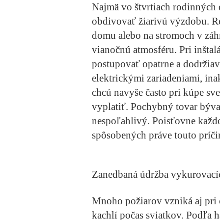
Najmä vo štvrtiach rodinných
obdivovať žiarivú výzdobu. Re
domu alebo na stromoch v záh
vianočnú atmosféru. Pri inštalá
postupovať opatrne a dodržiav
elektrickými zariadeniami, in
chcú navyše často pri kúpe sve
vyplatiť. Pochybný tovar býva 
nespoľahlivý. Poisťovne každ
spôsobených práve touto príči
Zanedbaná údržba vykurovacíc
Mnoho požiarov vzniká aj pri
kachlí počas sviatkov. Podľa h