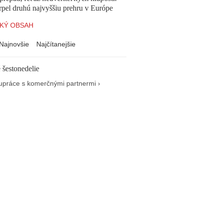
pel druhú najvyššiu prehru v Európe
KÝ OBSAH
Najnovšie
Najčítanejšie
 šestonedelie
upráce s komerčnými partnermi ›