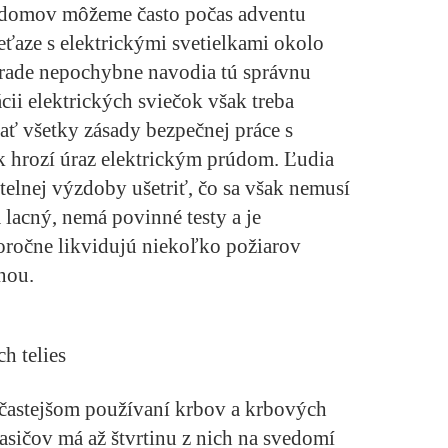
 domov môžeme často počas adventu
ťaze s elektrickými svetielkami okolo
rade nepochybne navodia tú správnu
cii elektrických sviečok však treba
ať všetky zásady bezpečnej práce s
ak hrozí úraz elektrickým prúdom. Ľudia
telnej výzdoby ušetriť, čo sa však nemusí
lacný, nemá povinné testy a je
oročne likvidujú niekoľko požiarov
nou.
h telies
 častejšom používaní krbov a krbových
asičov má až štvrtinu z nich na svedomí