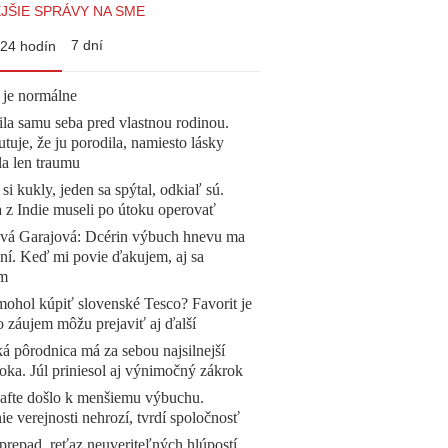
JŠIE SPRÁVY NA SME
7 dní
24 hodín
 je normálne
la samu seba pred vlastnou rodinou.
tuje, že ju porodila, namiesto lásky
la len traumu
 si kukly, jeden sa spýtal, odkiaľ sú.
a z Indie museli po útoku operovať
ová Garajová: Dcérin výbuch hnevu ma
ní. Keď mi povie ďakujem, aj sa
ím
mohol kúpiť slovenské Tesco? Favorit je
o záujem môžu prejaviť aj ďalší
á pôrodnica má za sebou najsilnejší
oka. Júl priniesol aj výnimočný zákrok
afte došlo k menšiemu výbuchu.
e verejnosti nehrozí, tvrdí spoločnosť
prepad, reťaz neuveriteľných hlúpostí.