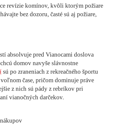
ce revízie komínov, kvôli ktorým požiare
ávajte bez dozoru, časté sú aj požiare,
tí absolvuje pred Vianocami doslova
i chcú domov navyše slávnostne
í
sú po zraneniach z rekreačného športu
o voľnom čase, pričom dominuje práve
šie z nich sú pády z rebríkov pri
aní vianočných darčekov.
s nákupov