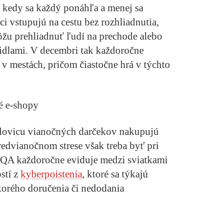
, kedy sa každý ponáhľa a menej sa
i vstupujú na cestu bez rozhliadnutia,
žu prehliadnuť ľudí na prechode alebo
zidlami. V decembri tak každoročne
v mestách, pričom čiastočne hrá v týchto
é e-shopy
lovicu vianočných darčekov nakupujú
redvianočnom strese však treba byť pri
QA každoročne eviduje medzi sviatkami
stí z
kyberpoistenia
, ktoré sa týkajú
skorého doručenia či nedodania