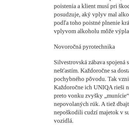
poistenia a klient musí pri š
posudzuje, aký vplyv mal alko
podľa toho poistné plnenie kr
vplyvom alkoholu môže výplat
Novoročná pyrotechnika
Silvestrovská zábava spojená
nešťastím. Každoročne sa dost
pochybného pôvodu. Tak vznik
Každoročne ich UNIQA rieši ni
preto vonku zvyšky „munície“ 
nepovolaných rúk. A tiež dbajt
nepoškodili cudzí majetok v 
vozidlá.