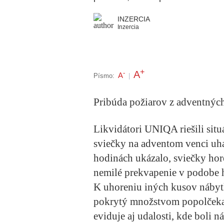
INZERCIA
Inzercia
+
A
-
A
Písmo:
|
Pribúda požiarov z adventnýc
Likvidátori UNIQA riešili situ
sviečky na adventom venci uha
hodinách ukázalo, sviečky hore
nemilé prekvapenie v podobe h
K uhoreniu iných kusov nábytku
pokrytý množstvom popolček
eviduje aj udalosti, kde boli 