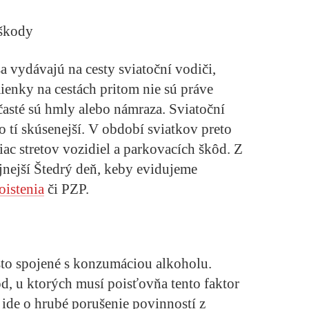
 škody
 vydávajú na cesty sviatoční vodiči,
ienky na cestách pritom nie sú práve
časté sú hmly alebo námraza. Sviatoční
o tí skúsenejší. V období sviatkov preto
ac stretov vozidiel a parkovacích škôd. Z
nejší Štedrý deň, keby evidujeme
oistenia
či PZP.
asto spojené s konzumáciou alkoholu.
d, u ktorých musí poisťovňa tento faktor
 ide o hrubé porušenie povinností z