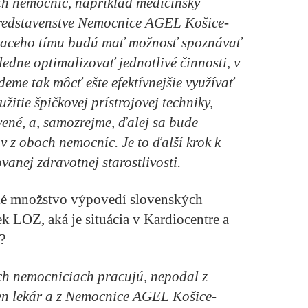
ch nemocníc, napríklad medicínsky
 predstavenstve Nemocnice AGEL Košice-
iaceho tímu budú mať možnosť spoznávať
edne optimalizovať jednotlivé činnosti, v
deme tak môcť ešte efektívnejšie využívať
užitie špičkovej prístrojovej techniky,
ené, a, samozrejme, ďalej sa bude
 z oboch nemocníc. Je to ďalší krok k
vanej zdravotnej starostlivosti.
ké množstvo výpovedí slovenských
k LOZ, aká je situácia v Kardiocentre a
?
och nemocniciach pracujú, nepodal z
en lekár a z Nemocnice AGEL Košice-