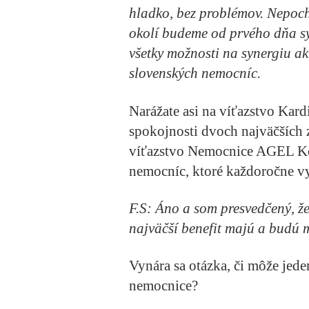
hladko, bez problémov. Nepoch
okolí budeme od prvého dňa s
všetky možnosti na synergiu a
slovenských nemocníc.
Narážate asi na víťazstvo Kar
spokojnosti dvoch najväčších 
víťazstvo Nemocnice AGEL Ko
nemocníc, ktoré každoročne 
F.S:
Áno a som presvedčený, že 
najväčší benefit majú a budú m
Vynára sa otázka, či môže jede
nemocnice?