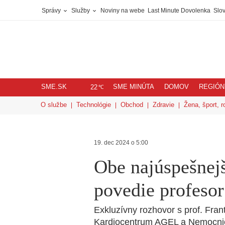
Správy
Služby
Noviny na webe
Last Minute Dovolenka
Slov
SME.SK
SME MINÚTA
DOMOV
REGIÓN
℃
22
O službe
Technológie
Obchod
Zdravie
Žena, šport, r
19. dec 2024 o 5:00
Obe najúspešnej
povedie profesor
Exkluzívny rozhovor s prof. Fra
Kardiocentrum AGEL a Nemocni