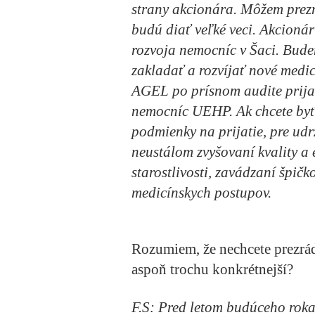
strany akcionára. Môžem prezr
budú diať veľké veci. Akcionár
rozvoja nemocníc v Šaci. Bude
zakladať a rozvíjať nové medi
AGEL po prísnom audite prija
nemocníc UEHP. Ak chcete byť 
podmienky na prijatie, pre ud
neustálom zvyšovaní kvality a e
starostlivosti, zavádzaní špič
medicínskych postupov.
Rozumiem, že nechcete prezrádz
aspoň trochu konkrétnejší?
F.S:
Pred letom budúceho roka