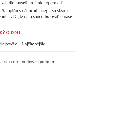
a z Indie museli po útoku operovať
Šampión s nádormi mozgu so slzami
emiéra: Dajte nám šancu bojovať o naše
KÝ OBSAH
Najnovšie
Najčítanejšie
upráce s komerčnými partnermi ›