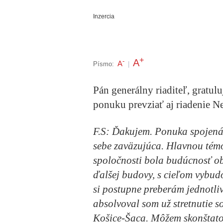
Inzercia
+
A
-
A
Písmo:
|
Pán generálny riaditeľ, gratulu
ponuku prevziať aj riadenie 
F.S:
Ďakujem. Ponuka spojená 
sebe zaväzujúca. Hlavnou tém
spoločnosti bola budúcnosť o
ďalšej budovy, s cieľom vybud
si postupne preberám jednotli
absolvoval som už stretnutie
Košice-Šaca. Môžem skonštato