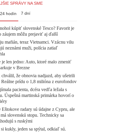
JŠIE SPRÁVY NA SME
7 dní
24 hodín
mohol kúpiť slovenské Tesco? Favorit je
o záujem môžu prejaviť aj ďalší
 ju mafián, teraz Vietnamci. Vzácnu vilu
ú neznámi muži, polícia zatiaľ
hla
 je len jedno: Auto, ktoré malo zmeniť
parkuje v Brezne
 chválil, že obnovia nadjazd, aby ušetrili
e. Reálne prídu o 1,8 milióna z eurofondov
ímala pacienta, dcéra vedľa ležala s
u. Úspešná martinská primárka hovorí o
iéry
 Eštokove radary sú údajne z Cypru, ale
 má slovenskú stopu. Technicky sa
zhodujú s ruskými
 si kukly, jeden sa spýtal, odkiaľ sú.