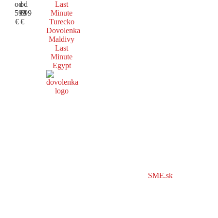
od
od
Last
599
699
Minute
€
€
Turecko
Dovolenka
Maldivy
Last
Minute
Egypt
SME.sk