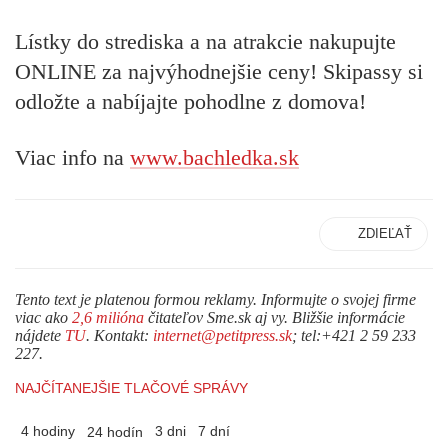
Lístky do strediska a na atrakcie nakupujte
ONLINE za najvýhodnejšie ceny! Skipassy si
odložte a nabíjajte pohodlne z domova!
Viac info na
www.bachledka.sk
ZDIEĽAŤ
Tento text je platenou formou reklamy. Informujte o svojej firme
viac ako
2,6 milióna
čitateľov Sme.sk aj vy. Bližšie informácie
nájdete
TU
. Kontakt:
internet@petitpress.sk
; tel:+421 2 59 233
227.
NAJČÍTANEJŠIE TLAČOVÉ SPRÁVY
4 hodiny
3 dni
7 dní
24 hodín