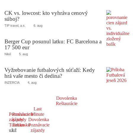
CK vs. lowcost: kto vyhráva cenový
súboj?
TIP travel, a.s.
6. aug
Berger Cup posunul latku: FC Barcelona a
17 500 eur
Niké
5. aug
Vyžrebovanie futbalových súťaží: Kedy
hrá vaše mesto či dedina?
INZERCIA
4. aug
Dovolenka
Reštaurácie
Last
Poznávacie
Poznávacie
Minute
zájazdy
zájazdy
Dovolenka
Turecko
Taliansko
Poznávacie
už
už
zájazdy