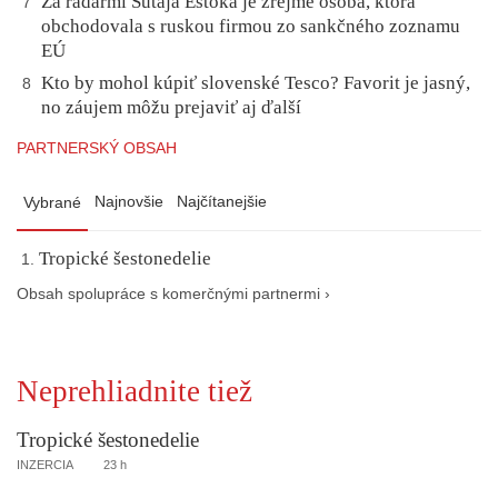
Za radarmi Šutaja Eštoka je zrejme osoba, ktorá
7
obchodovala s ruskou firmou zo sankčného zoznamu
EÚ
Kto by mohol kúpiť slovenské Tesco? Favorit je jasný,
8
no záujem môžu prejaviť aj ďalší
PARTNERSKÝ OBSAH
Najnovšie
Najčítanejšie
Vybrané
Tropické šestonedelie
Obsah spolupráce s komerčnými partnermi ›
Neprehliadnite tiež
Tropické šestonedelie
INZERCIA
23 h