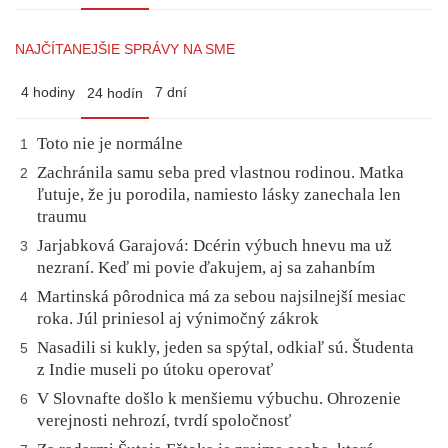
NAJČÍTANEJŠIE SPRÁVY NA SME
4 hodiny
7 dní
24 hodín
Toto nie je normálne
1
Zachránila samu seba pred vlastnou rodinou. Matka
2
ľutuje, že ju porodila, namiesto lásky zanechala len
traumu
Jarjabková Garajová: Dcérin výbuch hnevu ma už
3
nezraní. Keď mi povie ďakujem, aj sa zahanbím
Martinská pôrodnica má za sebou najsilnejší mesiac
4
roka. Júl priniesol aj výnimočný zákrok
Nasadili si kukly, jeden sa spýtal, odkiaľ sú. Študenta
5
z Indie museli po útoku operovať
V Slovnafte došlo k menšiemu výbuchu. Ohrozenie
6
verejnosti nehrozí, tvrdí spoločnosť