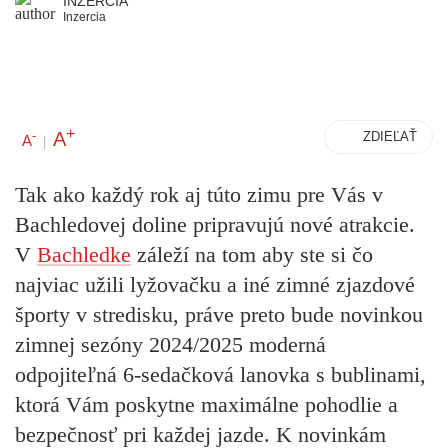
INZERCIA
Inzercia
+
A
-
ZDIEĽAŤ
A
|
Tak ako každý rok aj túto zimu pre Vás v
Bachledovej doline pripravujú nové atrakcie.
V
Bachledke
záleží na tom aby ste si čo
najviac užili lyžovačku a iné zimné zjazdové
športy v stredisku, práve preto bude novinkou
zimnej sezóny 2024/2025 moderná
odpojiteľná 6-sedačková lanovka s bublinami,
ktorá Vám poskytne maximálne pohodlie a
bezpečnosť pri každej jazde. K novinkám