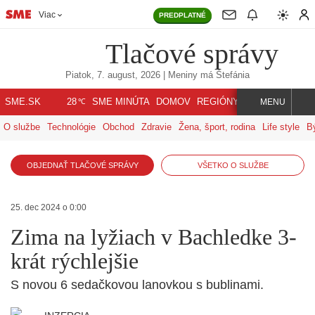
Viac
PREDPLATNÉ
Tlačové správy
Piatok, 7. august, 2026
| Meniny má
Štefánia
℃
SME.SK
SME MINÚTA
DOMOV
REGIÓNY
INDEX
SVET
28
MENU
O službe
Technológie
Obchod
Zdravie
Žena, šport, rodina
Life style
B
OBJEDNAŤ TLAČOVÉ SPRÁVY
VŠETKO O SLUŽBE
25. dec 2024 o 0:00
Zima na lyžiach v Bachledke 3-
krát rýchlejšie
S novou 6 sedačkovou lanovkou s bublinami.