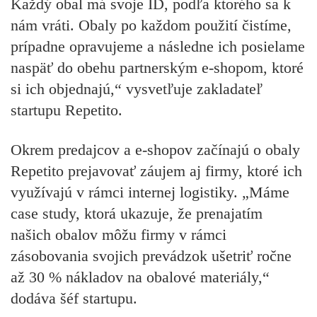
Každý obal má svoje ID, podľa ktorého sa k
nám vráti. Obaly po každom použití čistíme,
prípadne opravujeme a následne ich posielame
naspäť do obehu partnerským e-shopom, ktoré
si ich objednajú,“ vysvetľuje zakladateľ
startupu Repetito.
Okrem predajcov a e-shopov začínajú o obaly
Repetito prejavovať záujem aj firmy, ktoré ich
využívajú v rámci internej logistiky. „Máme
case study, ktorá ukazuje, že prenajatím
našich obalov môžu firmy v rámci
zásobovania svojich prevádzok ušetriť ročne
až 30 % nákladov na obalové materiály,“
dodáva šéf startupu.