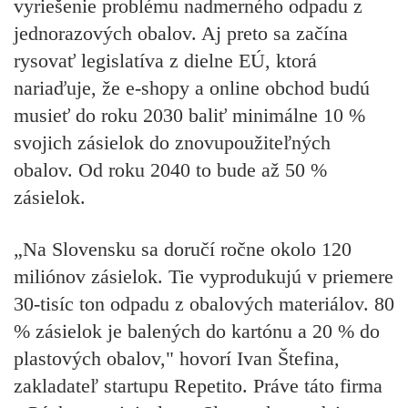
vyriešenie problému nadmerného odpadu z
jednorazových obalov. Aj preto sa začína
rysovať legislatíva z dielne EÚ, ktorá
nariaďuje, že e-shopy a online obchod budú
musieť do roku 2030 baliť minimálne 10 %
svojich zásielok do znovupoužiteľných
obalov. Od roku 2040 to bude až 50 %
zásielok.
„Na Slovensku sa doručí ročne okolo 120
miliónov zásielok. Tie vyprodukujú v priemere
30-tisíc ton odpadu z obalových materiálov. 80
% zásielok je balených do kartónu a 20 % do
plastových obalov," hovorí
Ivan Štefina,
zakladateľ startupu Repetito
. Práve táto firma