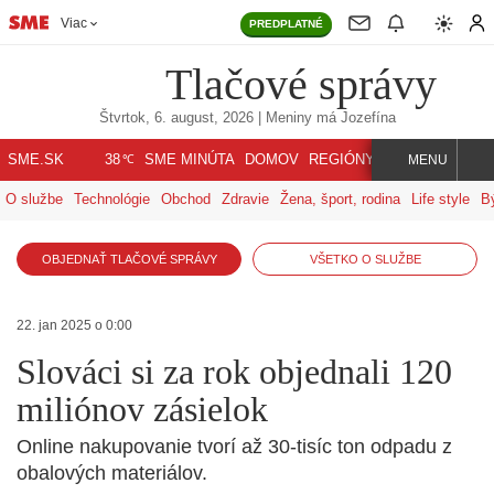
Viac
PREDPLATNÉ
Tlačové správy
Štvrtok, 6. august, 2026
| Meniny má
Jozefína
℃
SME.SK
SME MINÚTA
DOMOV
REGIÓNY
INDEX
SVET
38
MENU
O službe
Technológie
Obchod
Zdravie
Žena, šport, rodina
Life style
B
OBJEDNAŤ TLAČOVÉ SPRÁVY
VŠETKO O SLUŽBE
22. jan 2025 o 0:00
Slováci si za rok objednali 120
miliónov zásielok
Online nakupovanie tvorí až 30-tisíc ton odpadu z
obalových materiálov.