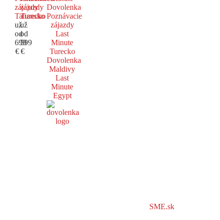
zájazdy
zájazdy
Dovolenka
Taliansko
Turecko
Poznávacie
už
už
zájazdy
od
od
Last
699
599
Minute
€
€
Turecko
Dovolenka
Maldivy
Last
Minute
Egypt
SME.sk