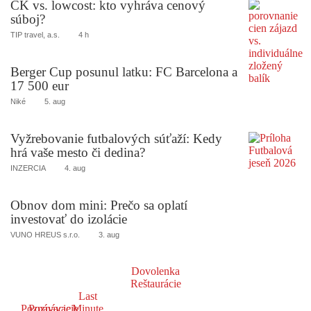
CK vs. lowcost: kto vyhráva cenový
súboj?
TIP travel, a.s.
4 h
Berger Cup posunul latku: FC Barcelona a
17 500 eur
Niké
5. aug
Vyžrebovanie futbalových súťaží: Kedy
hrá vaše mesto či dedina?
INZERCIA
4. aug
Obnov dom mini: Prečo sa oplatí
investovať do izolácie
VUNO HREUS s.r.o.
3. aug
Dovolenka
Reštaurácie
Last
Poznávacie
Poznávacie
Minute