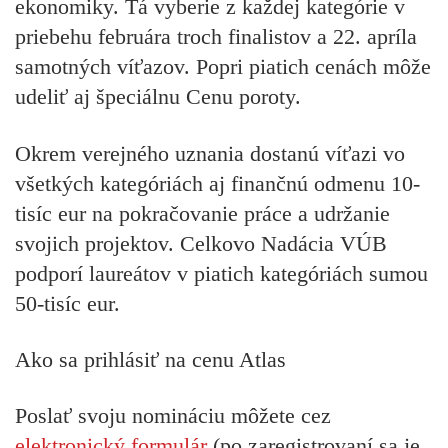
ekonomiky. Tá vyberie z každej kategórie v
priebehu februára troch finalistov a 22. apríla
samotných víťazov. Popri piatich cenách môže
udeliť aj špeciálnu Cenu poroty.
Okrem verejného uznania dostanú víťazi vo
všetkých kategóriách aj finančnú odmenu 10-
tisíc eur na pokračovanie práce a udržanie
svojich projektov.
Celkovo Nadácia VÚB
podporí laureátov v piatich kategóriách sumou
50-tisíc eur.
Ako sa prihlásiť na cenu Atlas
Poslať svoju nomináciu môžete cez
elektronický formulár
(po zaregistrovaní sa je