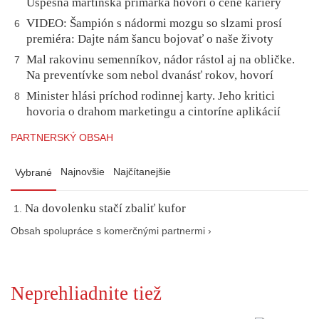
Úspešná martinská primárka hovorí o cene kariéry
VIDEO: Šampión s nádormi mozgu so slzami prosí
6
premiéra: Dajte nám šancu bojovať o naše životy
Mal rakovinu semenníkov, nádor rástol aj na obličke.
7
Na preventívke som nebol dvanásť rokov, hovorí
Minister hlási príchod rodinnej karty. Jeho kritici
8
hovoria o drahom marketingu a cintoríne aplikácií
PARTNERSKÝ OBSAH
Najnovšie
Najčítanejšie
Vybrané
Na dovolenku stačí zbaliť kufor
Obsah spolupráce s komerčnými partnermi ›
Neprehliadnite tiež