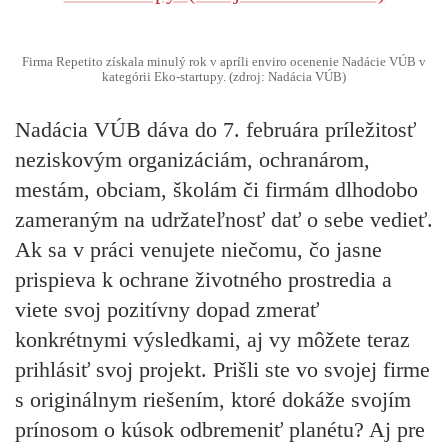
Firma Repetito získala minulý rok v apríli enviro ocenenie Nadácie VÚB v
kategórii Eko-startupy. (zdroj: Nadácia VÚB)
Nadácia VÚB dáva do 7. februára príležitosť
neziskovým organizáciám, ochranárom,
mestám, obciam, školám či firmám dlhodobo
zameraným na udržateľnosť dať o sebe vedieť
.
Ak sa v práci venujete niečomu, čo jasne
prispieva k ochrane životného prostredia a
viete svoj pozitívny dopad zmerať
konkrétnymi výsledkami, aj vy môžete teraz
prihlásiť svoj projekt. Prišli ste vo svojej firme
s originálnym riešením, ktoré dokáže svojím
prínosom o kúsok odbremeniť planétu? Aj pre