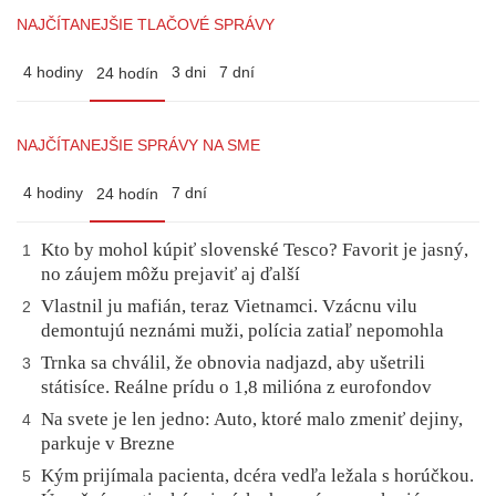
NAJČÍTANEJŠIE TLAČOVÉ SPRÁVY
4 hodiny
3 dni
7 dní
24 hodín
NAJČÍTANEJŠIE SPRÁVY NA SME
4 hodiny
7 dní
24 hodín
Kto by mohol kúpiť slovenské Tesco? Favorit je jasný,
1
no záujem môžu prejaviť aj ďalší
Vlastnil ju mafián, teraz Vietnamci. Vzácnu vilu
2
demontujú neznámi muži, polícia zatiaľ nepomohla
Trnka sa chválil, že obnovia nadjazd, aby ušetrili
3
státisíce. Reálne prídu o 1,8 milióna z eurofondov
Na svete je len jedno: Auto, ktoré malo zmeniť dejiny,
4
parkuje v Brezne
Kým prijímala pacienta, dcéra vedľa ležala s horúčkou.
5