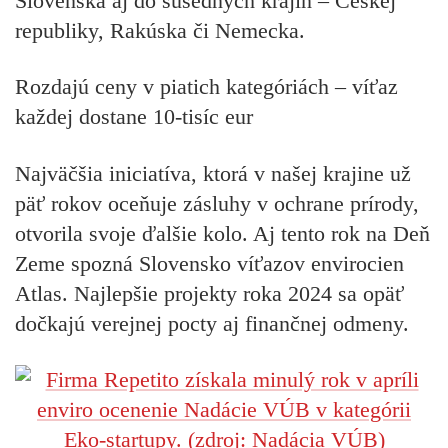
Slovenska aj do susedných krajín – Českej
republiky, Rakúska či Nemecka.
Rozdajú ceny v piatich kategóriách – víťaz
každej dostane 10-tisíc eur
Najväčšia iniciatíva, ktorá v našej krajine už
päť rokov oceňuje zásluhy v ochrane prírody,
otvorila svoje ďalšie kolo. Aj tento rok na Deň
Zeme spozná Slovensko víťazov envirocien
Atlas. Najlepšie projekty roka 2024 sa opäť
dočkajú verejnej pocty aj finančnej odmeny.