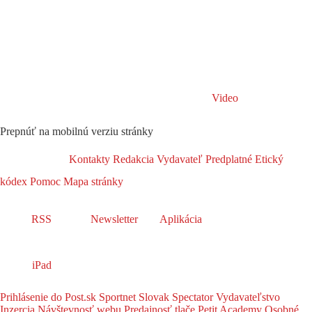
Video
Prepnúť na mobilnú verziu stránky
Kontakty
Redakcia
Vydavateľ
Predplatné
Etický
kódex
Pomoc
Mapa stránky
RSS
Newsletter
Aplikácia
iPad
Prihlásenie do Post.sk
Sportnet
Slovak Spectator
Vydavateľstvo
Inzercia
Návštevnosť webu
Predajnosť tlače
Petit Academy
Osobné