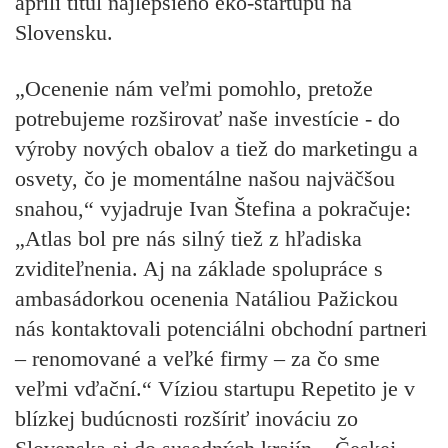
apríli titul najlepšieho eko-startupu na
Slovensku.
„Ocenenie nám veľmi pomohlo, pretože
potrebujeme rozširovať naše investície - do
výroby nových obalov a tiež do marketingu a
osvety, čo je momentálne našou najväčšou
snahou,“ vyjadruje Ivan Štefina a pokračuje:
„Atlas bol pre nás silný tiež z hľadiska
zviditeľnenia. Aj na základe spolupráce s
ambasádorkou ocenenia Natáliou Pažickou
nás kontaktovali potenciálni obchodní partneri
– renomované a veľké firmy – za čo sme
veľmi vďační.“ Víziou startupu Repetito je v
blízkej budúcnosti rozšíriť inováciu zo